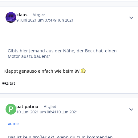
Autor-Statistiken
klaus
Mitglied
9. Juni 2021 um 07:47
9. Jun 2021
...
Gibts hier jemand aus der Nähe, der Bock hat, einen
Motor auszubauen!?
Klappt genauso einfach wie beim 8V.
Zitat
Autor-Statistiken
patipatina
Mitglied
10. Juni 2021 um 06:41
10. Jun 2021
AUTOR
Das ist kein großer Akt. Wenn du zum kommenden