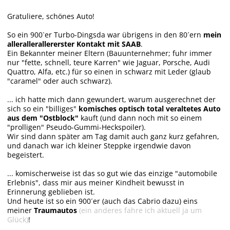
Gratuliere, schönes Auto!
So ein 900`er Turbo-Dingsda war übrigens in den 80´ern
mein
allerallerallererster Kontakt mit SAAB
.
Ein Bekannter meiner Eltern (Bauunternehmer; fuhr immer
nur "fette, schnell, teure Karren" wie Jaguar, Porsche, Audi
Quattro, Alfa, etc.) für so einen in schwarz mit Leder (glaub
"caramel" oder auch schwarz).
... ich hatte mich dann gewundert, warum ausgerechnet der
sich so ein "billiges"
komisches optisch total veraltetes Auto
aus dem "Ostblock"
kauft (und dann noch mit so einem
"prolligen" Pseudo-Gummi-Heckspoiler).
Wir sind dann später am Tag damit auch ganz kurz gefahren,
und danach war ich kleiner Steppke irgendwie davon
begeistert.
... komischerweise ist das so gut wie das einzige "automobile
Erlebnis", dass mir aus meiner Kindheit bewusst in
Erinnerung geblieben ist.
Und heute ist so ein 900´er (auch das Cabrio dazu) eins
meiner
Traumautos
(ein anderes fahre ich aktuell ja um
Glück)
!