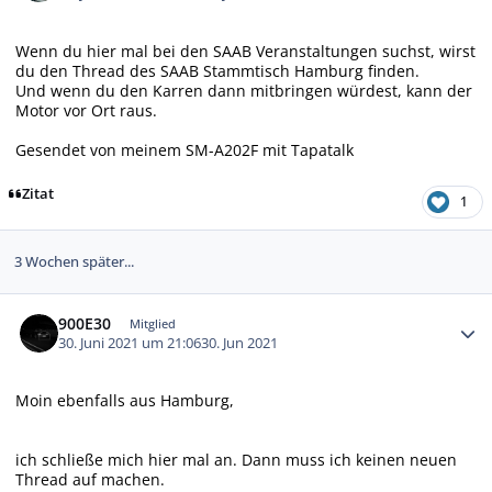
Wenn du hier mal bei den SAAB Veranstaltungen suchst, wirst
du den Thread des SAAB Stammtisch Hamburg finden.
Und wenn du den Karren dann mitbringen würdest, kann der
Motor vor Ort raus.
Gesendet von meinem SM-A202F mit Tapatalk
Zitat
1
3 Wochen später...
Autor-Statistiken
900E30
Mitglied
30. Juni 2021 um 21:06
30. Jun 2021
Moin ebenfalls aus Hamburg,
ich schließe mich hier mal an. Dann muss ich keinen neuen
Thread auf machen.