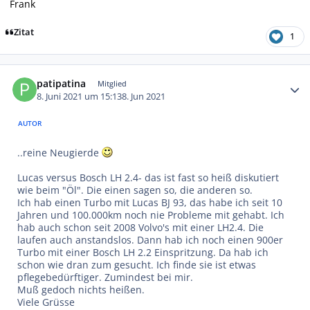
Frank
Zitat
1
Autor-Statistiken
patipatina
Mitglied
8. Juni 2021 um 15:13
8. Jun 2021
AUTOR
..reine Neugierde
Lucas versus Bosch LH 2.4- das ist fast so heiß diskutiert
wie beim "Öl". Die einen sagen so, die anderen so.
Ich hab einen Turbo mit Lucas BJ 93, das habe ich seit 10
Jahren und 100.000km noch nie Probleme mit gehabt. Ich
hab auch schon seit 2008 Volvo's mit einer LH2.4. Die
laufen auch anstandslos. Dann hab ich noch einen 900er
Turbo mit einer Bosch LH 2.2 Einspritzung. Da hab ich
schon wie dran zum gesucht. Ich finde sie ist etwas
pflegebedürftiger. Zumindest bei mir.
Muß gedoch nichts heißen.
Viele Grüsse