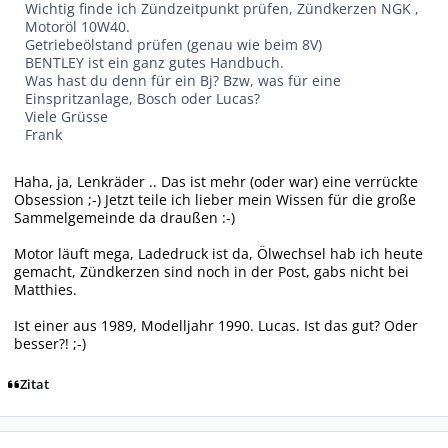
Wichtig finde ich Zündzeitpunkt prüfen, Zündkerzen NGK ,
Motoröl 10W40.
Getriebeölstand prüfen (genau wie beim 8V)
BENTLEY ist ein ganz gutes Handbuch.
Was hast du denn für ein Bj? Bzw, was für eine
Einspritzanlage, Bosch oder Lucas?
Viele Grüsse
Frank
Haha, ja, Lenkräder .. Das ist mehr (oder war) eine verrückte
Obsession ;-) Jetzt teile ich lieber mein Wissen für die große
Sammelgemeinde da draußen :-)
Motor läuft mega, Ladedruck ist da, Ölwechsel hab ich heute
gemacht, Zündkerzen sind noch in der Post, gabs nicht bei
Matthies.
Ist einer aus 1989, Modelljahr 1990. Lucas. Ist das gut? Oder
besser?! ;-)
Zitat
Autor-Statistiken