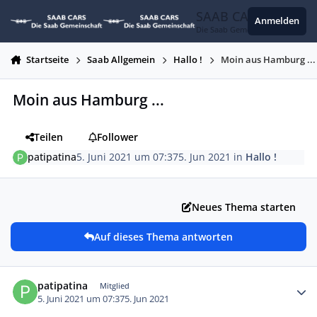
Zum Inhalt springen
SAAB CARS
Anmelden
Die Saab Gemeinschaft
Startseite
Saab Allgemein
Hallo !
Moin aus Hamburg ...
Moin aus Hamburg ...
Teilen
Follower
patipatina
5. Juni 2021 um 07:37
5. Jun 2021
in
Hallo !
Neues Thema starten
Auf dieses Thema antworten
Autor-Statistiken
patipatina
Mitglied
5. Juni 2021 um 07:37
5. Jun 2021