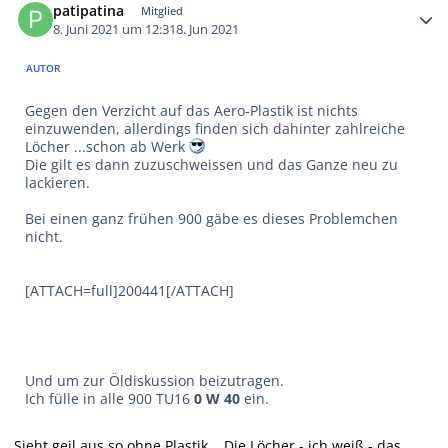
patipatina
Mitglied
8. Juni 2021 um 12:31
8. Jun 2021
AUTOR
Gegen den Verzicht auf das Aero-Plastik ist nichts
einzuwenden, allerdings finden sich dahinter zahlreiche
Löcher ...schon ab Werk
Die gilt es dann zuzuschweissen und das Ganze neu zu
lackieren.
Bei einen ganz frühen 900 gäbe es dieses Problemchen
nicht.
[ATTACH=full]200441[/ATTACH]
Und um zur Öldiskussion beizutragen.
Ich fülle in alle 900 TU16
0 W 40
ein.
Sieht geil aus so ohne Plastik .. Die Löcher - ich weiß - das