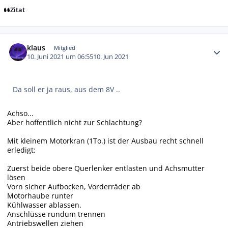
Zitat
Autor-Statistiken
klaus
Mitglied
10. Juni 2021 um 06:55
10. Jun 2021
Da soll er ja raus, aus dem 8V ..
Achso...
Aber hoffentlich nicht zur Schlachtung?
Mit kleinem Motorkran (1To.) ist der Ausbau recht schnell
erledigt:
Zuerst beide obere Querlenker entlasten und Achsmutter
lösen
Vorn sicher Aufbocken, Vorderräder ab
Motorhaube runter
Kühlwasser ablassen.
Anschlüsse rundum trennen
Antriebswellen ziehen