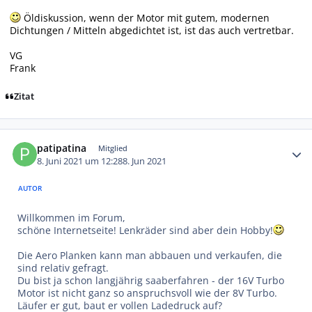
Öldiskussion, wenn der Motor mit gutem, modernen
Dichtungen / Mitteln abgedichtet ist, ist das auch vertretbar.
VG
Frank
Zitat
Autor-Statistiken
patipatina
Mitglied
8. Juni 2021 um 12:28
8. Jun 2021
AUTOR
Willkommen im Forum,
schöne Internetseite! Lenkräder sind aber dein Hobby!
Die Aero Planken kann man abbauen und verkaufen, die
sind relativ gefragt.
Du bist ja schon langjährig saaberfahren - der 16V Turbo
Motor ist nicht ganz so anspruchsvoll wie der 8V Turbo.
Läufer er gut, baut er vollen Ladedruck auf?