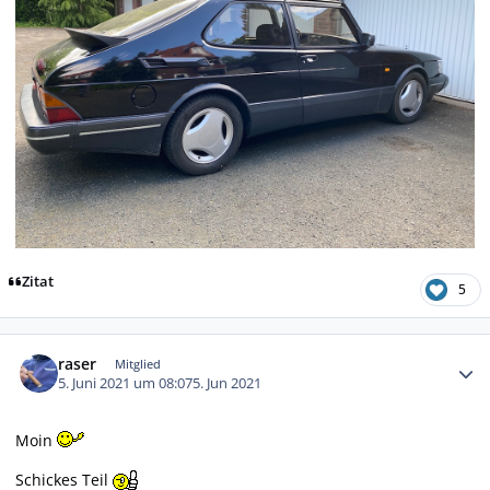
Zitat
5
Autor-Statistiken
raser
Mitglied
5. Juni 2021 um 08:07
5. Jun 2021
Moin
Schickes Teil