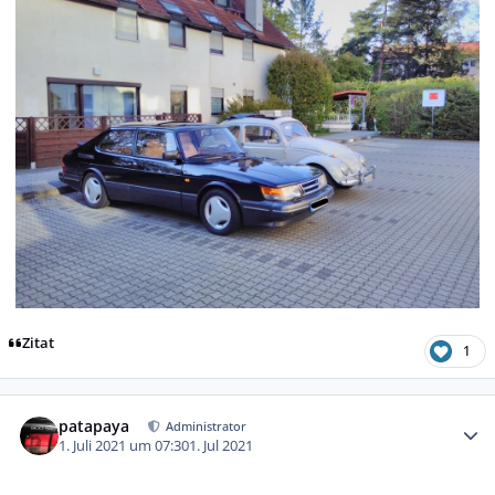
Zitat
1
Autor-Statistiken
patapaya
Administrator
1. Juli 2021 um 07:30
1. Jul 2021