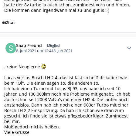
hatte der 8v turbo ja auch schon, zumindest vorn und hinten.
Die kommen dann irgendwann mal zu und gut is ;-)
Zitat
Autor-Statistiken
Saab Freund
Mitglied
8. Juni 2021 um 12:41
8. Jun 2021
..reine Neugierde
Lucas versus Bosch LH 2.4- das ist fast so heiß diskutiert wie
beim "Öl". Die einen sagen so, die anderen so.
Ich hab einen Turbo mit Lucas BJ 93, das habe ich seit 10
Jahren und 100.000km noch nie Probleme mit gehabt. Ich hab
auch schon seit 2008 Volvo's mit einer LH2.4. Die laufen auch
anstandslos. Dann hab ich noch einen 900er Turbo mit einer
Bosch LH 2.2 Einspritzung. Da hab ich schon wie dran zum
gesucht. Ich finde sie ist etwas pflegebedürftiger. Zumindest
bei mir.
Muß gedoch nichts heißen.
Viele Grüsse