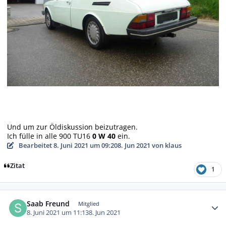
Und um zur Öldiskussion beizutragen.
Ich fülle in alle 900 TU16
0 W 40
ein.
Bearbeitet
8. Juni 2021 um 09:20
8. Jun 2021
von klaus
Zitat
1
Autor-Statistiken
Saab Freund
Mitglied
8. Juni 2021 um 11:13
8. Jun 2021