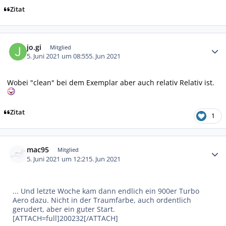
Zitat
Autor-Statistiken
jo.gi
Mitglied
5. Juni 2021 um 08:55
5. Jun 2021
Wobei "clean" bei dem Exemplar aber auch relativ Relativ ist.
Zitat
1
Autor-Statistiken
mac95
Mitglied
5. Juni 2021 um 12:21
5. Jun 2021
... Und letzte Woche kam dann endlich ein 900er Turbo
Aero dazu. Nicht in der Traumfarbe, auch ordentlich
gerudert, aber ein guter Start.
[ATTACH=full]200232[/ATTACH]