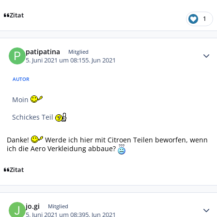
Zitat
1
Autor-Statistiken
patipatina
Mitglied
5. Juni 2021 um 08:15
5. Jun 2021
AUTOR
Moin
Schickes Teil
Danke!
Werde ich hier mit Citroen Teilen beworfen, wenn
ich die Aero Verkleidung abbaue?
Zitat
Autor-Statistiken
jo.gi
Mitglied
5. Juni 2021 um 08:39
5. Jun 2021