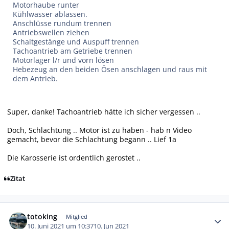
Motorhaube runter
Kühlwasser ablassen.
Anschlüsse rundum trennen
Antriebswellen ziehen
Schaltgestänge und Auspuff trennen
Tachoantrieb am Getriebe trennen
Motorlager l/r und vorn lösen
Hebezeug an den beiden Ösen anschlagen und raus mit
dem Antrieb.
Super, danke! Tachoantrieb hätte ich sicher vergessen ..
Doch, Schlachtung .. Motor ist zu haben - hab n Video
gemacht, bevor die Schlachtung begann .. Lief 1a
Die Karosserie ist ordentlich gerostet ..
Zitat
Autor-Statistiken
totoking
Mitglied
10. Juni 2021 um 10:37
10. Jun 2021