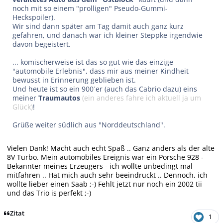
noch mit so einem "prolligen" Pseudo-Gummi-
Heckspoiler).
Wir sind dann später am Tag damit auch ganz kurz
gefahren, und danach war ich kleiner Steppke irgendwie
davon begeistert.
... komischerweise ist das so gut wie das einzige
"automobile Erlebnis", dass mir aus meiner Kindheit
bewusst in Erinnerung geblieben ist.
Und heute ist so ein 900´er (auch das Cabrio dazu) eins
meiner
Traumautos
(ein anderes fahre ich aktuell ja um
Glück)
!
Grüße weiter südlich aus "Norddeutschland".
Vielen Dank! Macht auch echt Spaß .. Ganz anders als der alte
8V Turbo. Mein automobiles Ereignis war ein Porsche 928 -
Bekannter meines Erzeugers - ich wollte unbedingt mal
mitfahren .. Hat mich auch sehr beeindruckt .. Dennoch, ich
wollte lieber einen Saab ;-) Fehlt jetzt nur noch ein 2002 tii
und das Trio is perfekt ;-)
Zitat
1