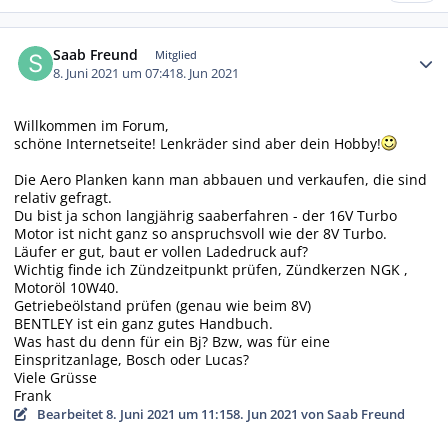
Autor-Statistiken
Saab Freund
Mitglied
8. Juni 2021 um 07:41
8. Jun 2021
Willkommen im Forum,
schöne Internetseite! Lenkräder sind aber dein Hobby!
Die Aero Planken kann man abbauen und verkaufen, die sind
relativ gefragt.
Du bist ja schon langjährig saaberfahren - der 16V Turbo
Motor ist nicht ganz so anspruchsvoll wie der 8V Turbo.
Läufer er gut, baut er vollen Ladedruck auf?
Wichtig finde ich Zündzeitpunkt prüfen, Zündkerzen NGK ,
Motoröl 10W40.
Getriebeölstand prüfen (genau wie beim 8V)
BENTLEY ist ein ganz gutes Handbuch.
Was hast du denn für ein Bj? Bzw, was für eine
Einspritzanlage, Bosch oder Lucas?
Viele Grüsse
Frank
Bearbeitet
8. Juni 2021 um 11:15
8. Jun 2021
von Saab Freund