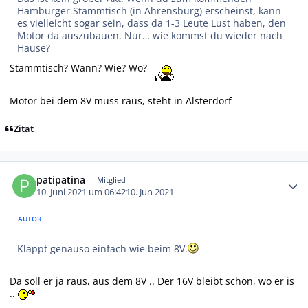
Hamburger Stammtisch (in Ahrensburg) erscheinst, kann
es vielleicht sogar sein, dass da 1-3 Leute Lust haben, den
Motor da auszubauen. Nur… wie kommst du wieder nach
Hause?
Stammtisch? Wann? Wie? Wo?
Motor bei dem 8V muss raus, steht in Alsterdorf
Zitat
Autor-Statistiken
patipatina
Mitglied
10. Juni 2021 um 06:42
10. Jun 2021
AUTOR
Klappt genauso einfach wie beim 8V.
Da soll er ja raus, aus dem 8V .. Der 16V bleibt schön, wo er is
..