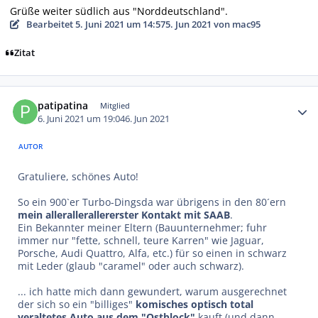
Grüße weiter südlich aus "Norddeutschland".
Bearbeitet
5. Juni 2021 um 14:57
5. Jun 2021
von mac95
Zitat
Autor-Statistiken
patipatina
Mitglied
6. Juni 2021 um 19:04
6. Jun 2021
AUTOR
Gratuliere, schönes Auto!
So ein 900`er Turbo-Dingsda war übrigens in den 80´ern
mein allerallerallererster Kontakt mit SAAB
.
Ein Bekannter meiner Eltern (Bauunternehmer; fuhr
immer nur "fette, schnell, teure Karren" wie Jaguar,
Porsche, Audi Quattro, Alfa, etc.) für so einen in schwarz
mit Leder (glaub "caramel" oder auch schwarz).
... ich hatte mich dann gewundert, warum ausgerechnet
der sich so ein "billiges"
komisches optisch total
veraltetes Auto aus dem "Ostblock"
kauft (und dann