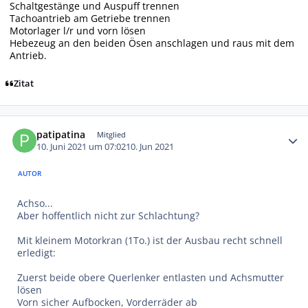
Schaltgestänge und Auspuff trennen
Tachoantrieb am Getriebe trennen
Motorlager l/r und vorn lösen
Hebezeug an den beiden Ösen anschlagen und raus mit dem
Antrieb.
Zitat
Autor-Statistiken
patipatina
Mitglied
10. Juni 2021 um 07:02
10. Jun 2021
AUTOR
Achso...
Aber hoffentlich nicht zur Schlachtung?
Mit kleinem Motorkran (1To.) ist der Ausbau recht schnell
erledigt:
Zuerst beide obere Querlenker entlasten und Achsmutter
lösen
Vorn sicher Aufbocken, Vorderräder ab