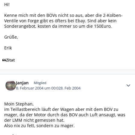
Hi!
Kenne mich mit den BOVs nicht so aus, aber die 2-Kolben-
Ventile von Forge gibt es öfters bei Ebay. Sind aber kein
Sonderangebot, kosten da immer so um die 150Euro.
Grüße,
Erik
Zitat
Autor-Statistiken
JanJan
Mitglied
8. Februar 2004 um 00:02
8. Feb 2004
Moin Stephan,
im Teillastbereich läuft der Wagen aber mit dem BOV zu
mager, da der Motor durch das BOV auch Luft ansaugt, was
der LMM nicht gemessen hat.
Also nix zu fett, sondern zu mager.