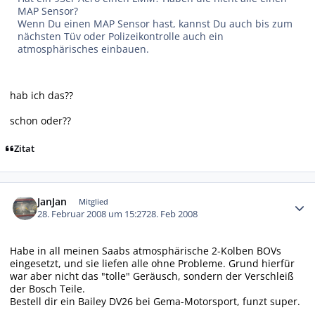
MAP Sensor?
Wenn Du einen MAP Sensor hast, kannst Du auch bis zum
nächsten Tüv oder Polizeikontrolle auch ein
atmosphärisches einbauen.
hab ich das??
schon oder??
Zitat
Autor-Statistiken
JanJan
Mitglied
28. Februar 2008 um 15:27
28. Feb 2008
Habe in all meinen Saabs atmosphärische 2-Kolben BOVs
eingesetzt, und sie liefen alle ohne Probleme. Grund hierfür
war aber nicht das "tolle" Geräusch, sondern der Verschleiß
der Bosch Teile.
Bestell dir ein Bailey DV26 bei Gema-Motorsport, funzt super.