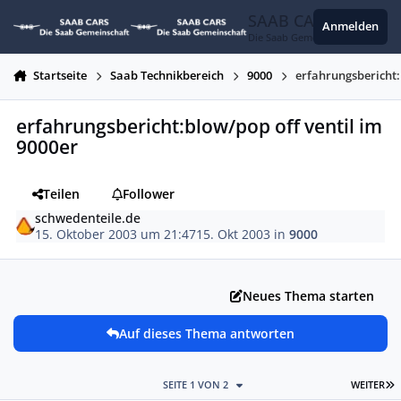
Zum Inhalt springen
SAAB CARS
Anmelden
Die Saab Gemeinschaft
Startseite
Saab Technikbereich
9000
erfahrungsbericht:
erfahrungsbericht:blow/pop off ventil im
9000er
Teilen
Follower
schwedenteile.de
15. Oktober 2003 um 21:47
15. Okt 2003
in
9000
Neues Thema starten
Auf dieses Thema antworten
L
SEITE 1 VON 2
WEITER