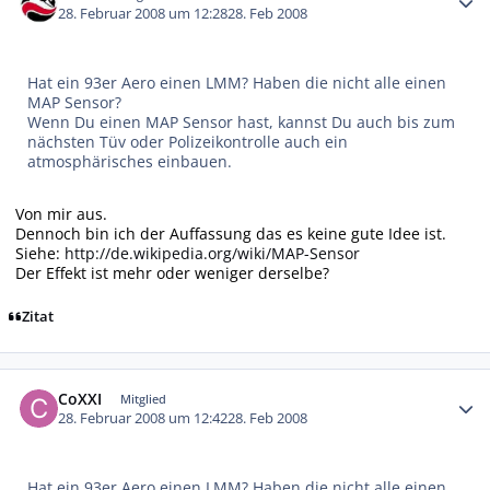
28. Februar 2008 um 12:28
28. Feb 2008
Hat ein 93er Aero einen LMM? Haben die nicht alle einen
MAP Sensor?
Wenn Du einen MAP Sensor hast, kannst Du auch bis zum
nächsten Tüv oder Polizeikontrolle auch ein
atmosphärisches einbauen.
Von mir aus.
Dennoch bin ich der Auffassung das es keine gute Idee ist.
Siehe:
http://de.wikipedia.org/wiki/MAP-Sensor
Der Effekt ist mehr oder weniger derselbe?
Zitat
Autor-Statistiken
CoXXI
Mitglied
28. Februar 2008 um 12:42
28. Feb 2008
Hat ein 93er Aero einen LMM? Haben die nicht alle einen