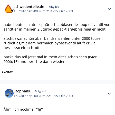
Autor-Statistiken
schwedenteile.de
Mitglied
15. Oktober 2003 um 21:47
15. Okt 2003
habe heute ein atmosphärisch abblasendes pop off ventil von
sandtler in meinen 2,3turbo gepackt,ergebnis:mag er nicht!
zischt zwar schön aber bei drehzahlen unter 2000 touren
ruckelt es,mit dem normalen bypassventil läuft er viel
besser,so ein schrott!
packe das teil jetzt mal in mein altes schätzchen (84er
900tu16) und berichte dann wieder
Zitat
Autor-Statistiken
StephanK
Mitglied
15. Oktober 2003 um 22:32
15. Okt 2003
Ähm, ich nochmal *fg*