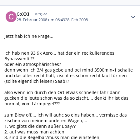
Autor-Statistiken
CoXXI
Mitglied
28. Februar 2008 um 06:49
28. Feb 2008
jetzt hab ich ne Frage,..
ich hab nen 93 9k Aero,.. hat der ein recikulierendes
Bypassventil??
oder ein atmosphärisches?
denn wenn ich 3/4 gas gebe und bei mind 3500min-1 schalte
und das alles recht flott, zischt es schon recht laut für nen
(sollte eigentlich leisen) Saab??
also wenn ich durch den Ort etwas schneller fahr dann
gucken die leute schon was da so zischt,... denkt ihr ist das
normal, vom Lärmpegel???
zum Blow off,... ich will auhc so eins haben,.. vermisse das
zischen von meinem anderen Wagen,...
1. wo gibts die denn außer Ebay??
2. auf was muss man achten
3. sind die Regelbar/muss man die einstellen,