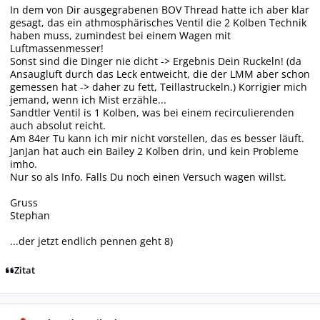
In dem von Dir ausgegrabenen BOV Thread hatte ich aber klar
gesagt, das ein athmosphärisches Ventil die 2 Kolben Technik
haben muss, zumindest bei einem Wagen mit
Luftmassenmesser!
Sonst sind die Dinger nie dicht -> Ergebnis Dein Ruckeln! (da
Ansaugluft durch das Leck entweicht, die der LMM aber schon
gemessen hat -> daher zu fett, Teillastruckeln.) Korrigier mich
jemand, wenn ich Mist erzähle...
Sandtler Ventil is 1 Kolben, was bei einem recirculierenden
auch absolut reicht.
Am 84er Tu kann ich mir nicht vorstellen, das es besser läuft.
JanJan hat auch ein Bailey 2 Kolben drin, und kein Probleme
imho.
Nur so als Info. Falls Du noch einen Versuch wagen willst.
Gruss
Stephan
...der jetzt endlich pennen geht 8)
Zitat
Autor-Statistiken