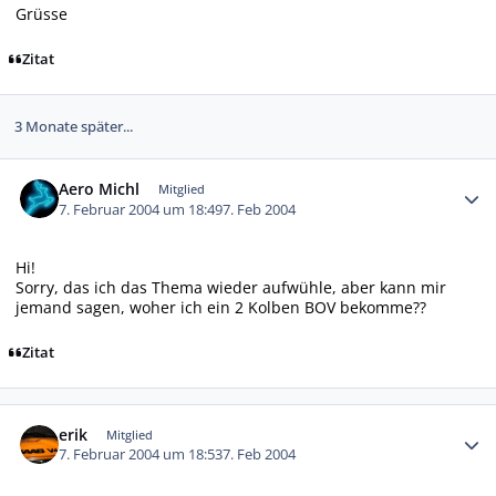
Grüsse
Zitat
3 Monate später...
Autor-Statistiken
Aero Michl
Mitglied
7. Februar 2004 um 18:49
7. Feb 2004
Hi!
Sorry, das ich das Thema wieder aufwühle, aber kann mir
jemand sagen, woher ich ein 2 Kolben BOV bekomme??
Zitat
Autor-Statistiken
erik
Mitglied
7. Februar 2004 um 18:53
7. Feb 2004