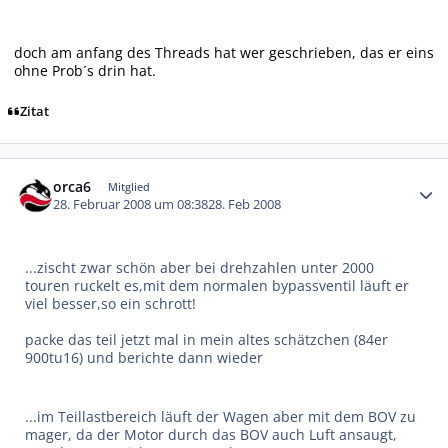
doch am anfang des Threads hat wer geschrieben, das er eins
ohne Prob´s drin hat.
Zitat
Autor-Statistiken
orca6
Mitglied
28. Februar 2008 um 08:38
28. Feb 2008
...zischt zwar schön aber bei drehzahlen unter 2000
touren ruckelt es,mit dem normalen bypassventil läuft er
viel besser,so ein schrott!
packe das teil jetzt mal in mein altes schätzchen (84er
900tu16) und berichte dann wieder
...im Teillastbereich läuft der Wagen aber mit dem BOV zu
mager, da der Motor durch das BOV auch Luft ansaugt,