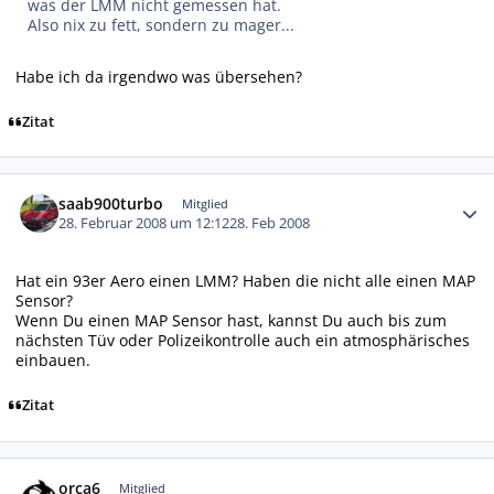
was der LMM nicht gemessen hat.
Also nix zu fett, sondern zu mager...
Habe ich da irgendwo was übersehen?
Zitat
Autor-Statistiken
saab900turbo
Mitglied
28. Februar 2008 um 12:12
28. Feb 2008
Hat ein 93er Aero einen LMM? Haben die nicht alle einen MAP
Sensor?
Wenn Du einen MAP Sensor hast, kannst Du auch bis zum
nächsten Tüv oder Polizeikontrolle auch ein atmosphärisches
einbauen.
Zitat
Autor-Statistiken
orca6
Mitglied