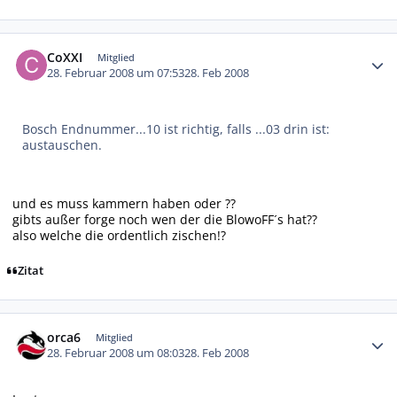
Autor-Statistiken
CoXXI
Mitglied
28. Februar 2008 um 07:53
28. Feb 2008
Bosch Endnummer...10 ist richtig, falls ...03 drin ist:
austauschen.
und es muss kammern haben oder ??
gibts außer forge noch wen der die BlowoFF´s hat??
also welche die ordentlich zischen!?
Zitat
Autor-Statistiken
orca6
Mitglied
28. Februar 2008 um 08:03
28. Feb 2008