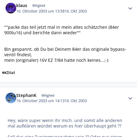
klaus
Mitglied
16. Oktober 2003 um 13:58
16. Okt 2003
""packe das teil jetzt mal in mein altes schätzchen (84er
900tu16) und berichte dann wieder""
Bin gespannt, ob Du bei Deinem 84er das originale bypass-
ventil findest,
mein (originaler) 16V EZ 7/84 hatte noch keines...;-)
Zitat
Autor-Statistiken
StephanK
Mitglied
16. Oktober 2003 um 14:13
16. Okt 2003
Hey, wäre super wenn ihr mich. und somit alle anderen
mal aufklären würdet worum es hier überhaupt geht ??
Soll das eine Tuningmassnahme sein ?? Oder nur einen