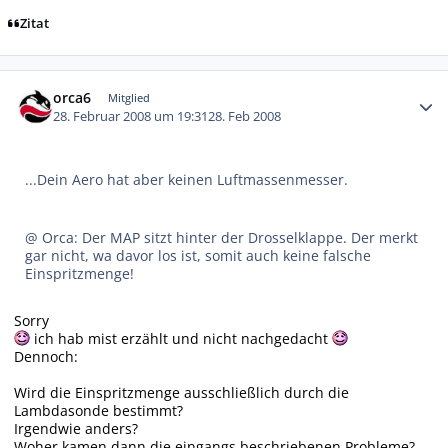
Zitat
Autor-Statistiken
orca6
Mitglied
28. Februar 2008 um 19:31
28. Feb 2008
...Dein Aero hat aber keinen Luftmassenmesser.
@ Orca: Der MAP sitzt hinter der Drosselklappe. Der merkt
gar nicht, wa davor los ist, somit auch keine falsche
Einspritzmenge!
Sorry
ich hab mist erzählt und nicht nachgedacht
Dennoch:
Wird die Einspritzmenge ausschließlich durch die
Lambdasonde bestimmt?
Irgendwie anders?
Woher kamen dann die eingangs beschriebenen Probleme?