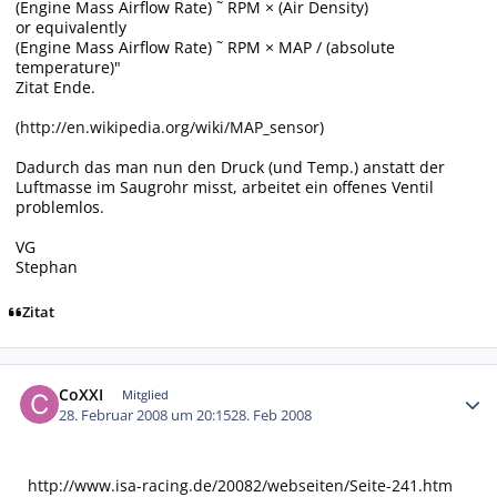
(Engine Mass Airflow Rate) ˜ RPM × (Air Density)
or equivalently
(Engine Mass Airflow Rate) ˜ RPM × MAP / (absolute
temperature)"
Zitat Ende.
(
http://en.wikipedia.org/wiki/MAP_sensor
)
Dadurch das man nun den Druck (und Temp.) anstatt der
Luftmasse im Saugrohr misst, arbeitet ein offenes Ventil
problemlos.
VG
Stephan
Zitat
Autor-Statistiken
CoXXI
Mitglied
28. Februar 2008 um 20:15
28. Feb 2008
http://www.isa-racing.de/20082/webseiten/Seite-241.htm