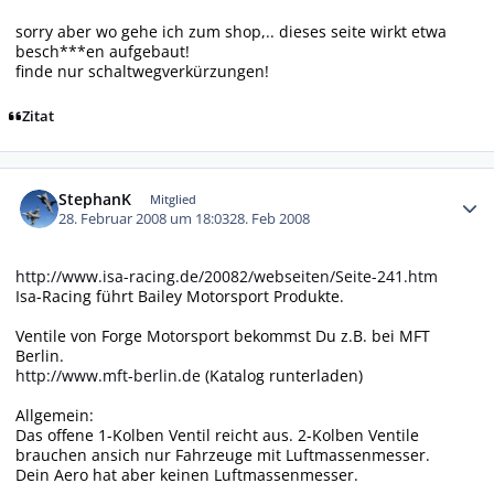
sorry aber wo gehe ich zum shop,.. dieses seite wirkt etwa
besch***en aufgebaut!
finde nur schaltwegverkürzungen!
Zitat
Autor-Statistiken
StephanK
Mitglied
28. Februar 2008 um 18:03
28. Feb 2008
http://www.isa-racing.de/20082/webseiten/Seite-241.htm
Isa-Racing führt Bailey Motorsport Produkte.
Ventile von Forge Motorsport bekommst Du z.B. bei MFT
Berlin.
http://www.mft-berlin.de
(Katalog runterladen)
Allgemein:
Das offene 1-Kolben Ventil reicht aus. 2-Kolben Ventile
brauchen ansich nur Fahrzeuge mit Luftmassenmesser.
Dein Aero hat aber keinen Luftmassenmesser.