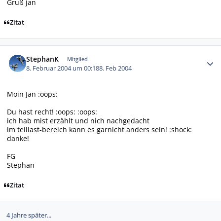
Gruß jan
Zitat
Autor-Statistiken
StephanK
Mitglied
8. Februar 2004 um 00:18
8. Feb 2004
Moin Jan :oops:
Du hast recht! :oops: :oops:
ich hab mist erzählt und nich nachgedacht
im teillast-bereich kann es garnicht anders sein! :shock:
danke!
FG
Stephan
Zitat
4 Jahre später...