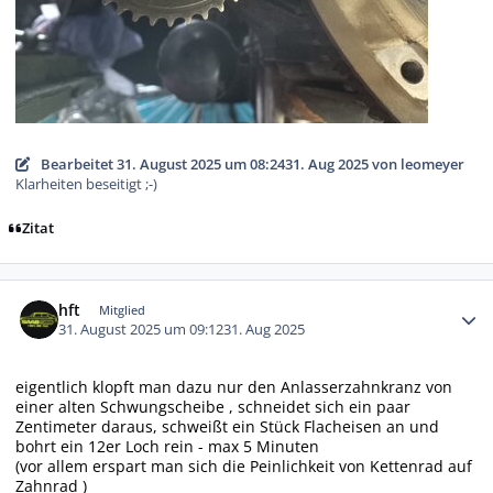
Bearbeitet
31. August 2025 um 08:24
31. Aug 2025
von leomeyer
Klarheiten beseitigt ;-)
Zitat
Autor-Statistiken
hft
Mitglied
31. August 2025 um 09:12
31. Aug 2025
eigentlich klopft man dazu nur den Anlasserzahnkranz von
einer alten Schwungscheibe , schneidet sich ein paar
Zentimeter daraus, schweißt ein Stück Flacheisen an und
bohrt ein 12er Loch rein - max 5 Minuten
(vor allem erspart man sich die Peinlichkeit von Kettenrad auf
Zahnrad )