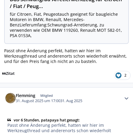
/ Fiat / Peug...
für Citroen, Fiat, Peugeotauch geeignet für baugleiche
Motoren in BMW, Renault, Mercedes-
BenzLieferumfang:Schwungrad-Arretierung, zu
verwenden wie OEM BMW 119260, Renault MOT 582-01,
PSA 0153A,
Passt ohne Änderung perfekt, hatten wir hier im
Werkzeugthread und anderenorts schon wiederholt erwähnt,
und für den Preis fang ich nicht an zu basteln.
Zitat
2
Autor-Statistiken
Flemming
Mitglied
31. August 2025 um 17:00
31. Aug 2025
vor 6 Stunden, patapaya hat gesagt:
Passt ohne Änderung perfekt, hatten wir hier im
Werkzeugthread und anderenorts schon wiederholt