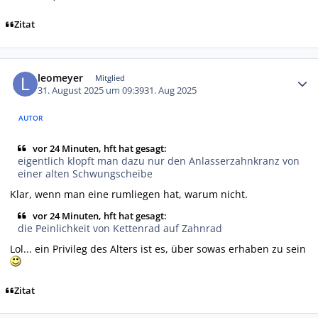
Zitat
Autor-Statistiken
leomeyer
Mitglied
31. August 2025 um 09:39
31. Aug 2025
AUTOR
vor 24 Minuten, hft hat gesagt:
eigentlich klopft man dazu nur den Anlasserzahnkranz von
einer alten Schwungscheibe
Klar, wenn man eine rumliegen hat, warum nicht.
vor 24 Minuten, hft hat gesagt:
die Peinlichkeit von Kettenrad auf Zahnrad
Lol... ein Privileg des Alters ist es, über sowas erhaben zu sein
Zitat