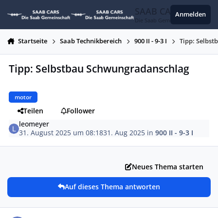
Zum Inhalt springen
SAAB CARS
Anmelden
Die Saab Gemeinschaft
Startseite
Saab Technikbereich
900 II - 9-3 I
Tipp: Selbs
Tipp: Selbstbau Schwungradanschlag
motor
Teilen
Follower
leomeyer
31. August 2025 um 08:18
31. Aug 2025
in
900 II - 9-3 I
Neues Thema starten
Auf dieses Thema antworten
Autor-Statistiken