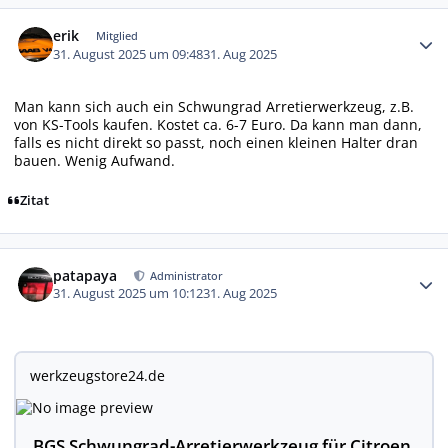
Autor-Statistiken
erik
Mitglied
31. August 2025 um 09:48
31. Aug 2025
Man kann sich auch ein Schwungrad Arretierwerkzeug, z.B.
von KS-Tools kaufen. Kostet ca. 6-7 Euro. Da kann man dann,
falls es nicht direkt so passt, noch einen kleinen Halter dran
bauen. Wenig Aufwand.
Zitat
Autor-Statistiken
patapaya
Administrator
31. August 2025 um 10:12
31. Aug 2025
werkzeugstore24.de
BGS Schwungrad-Arretierwerkzeug für Citroen