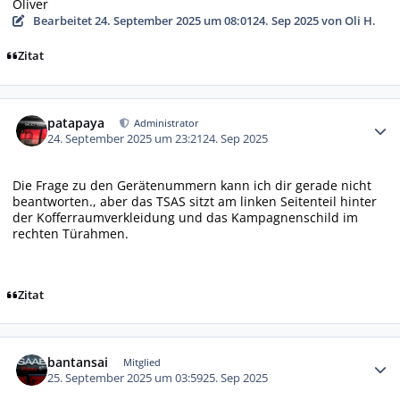
Oliver
Bearbeitet
24. September 2025 um 08:01
24. Sep 2025
von Oli H.
Zitat
Autor-Statistiken
patapaya
Administrator
24. September 2025 um 23:21
24. Sep 2025
Die Frage zu den Gerätenummern kann ich dir gerade nicht
beantworten., aber das TSAS sitzt am linken Seitenteil hinter
der Kofferraumverkleidung und das Kampagnenschild im
rechten Türahmen.
Zitat
Autor-Statistiken
bantansai
Mitglied
25. September 2025 um 03:59
25. Sep 2025