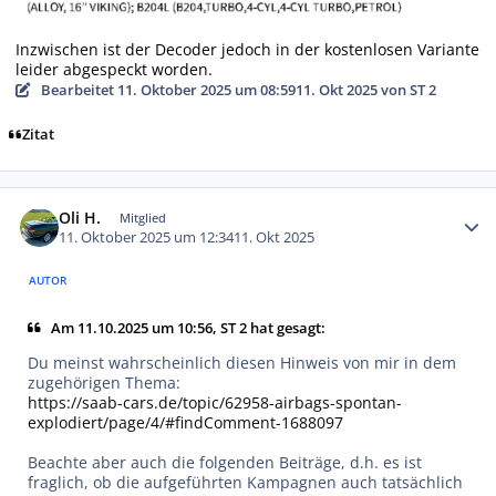
Inzwischen ist der Decoder jedoch in der kostenlosen Variante
leider abgespeckt worden.
Bearbeitet
11. Oktober 2025 um 08:59
11. Okt 2025
von ST 2
Zitat
Autor-Statistiken
Oli H.
Mitglied
11. Oktober 2025 um 12:34
11. Okt 2025
AUTOR
Am 11.10.2025 um 10:56, ST 2 hat gesagt:
Du meinst wahrscheinlich diesen Hinweis von mir in dem
zugehörigen Thema:
https://saab-cars.de/topic/62958-airbags-spontan-
explodiert/page/4/#findComment-1688097
Beachte aber auch die folgenden Beiträge, d.h. es ist
fraglich, ob die aufgeführten Kampagnen auch tatsächlich