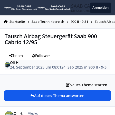
Zum Inhalt springen
SAAB CARS
Anmelden
Die Saab Gemeinschaft
Startseite
Saab Technikbereich
900 II - 9-3 I
Tausch Airba
Tausch Airbag Steuergerät Saab 900
Cabrio 12/95
Teilen
Follower
Oli H.
24. September 2025 um 08:01
24. Sep 2025
in
900 II - 9-3 I
Neues Thema starten
Auf dieses Thema antworten
Autor-Statistiken
Oli H.
Mitglied