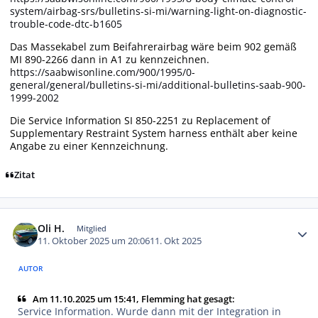
system/airbag-srs/bulletins-si-mi/warning-light-on-diagnostic-
trouble-code-dtc-b1605
Das Massekabel zum Beifahrerairbag wäre beim 902 gemäß
MI 890-2266 dann in A1 zu kennzeichnen.
https://saabwisonline.com/900/1995/0-
general/general/bulletins-si-mi/additional-bulletins-saab-900-
1999-2002
Die Service Information SI 850-2251 zu Replacement of
Supplementary Restraint System harness enthält aber keine
Angabe zu einer Kennzeichnung.
Zitat
Autor-Statistiken
Oli H.
Mitglied
11. Oktober 2025 um 20:06
11. Okt 2025
AUTOR
Am 11.10.2025 um 15:41, Flemming hat gesagt:
Service Information. Wurde dann mit der Integration in