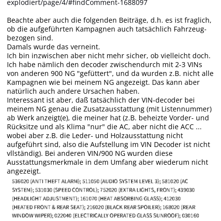
explodiert/page/4/#findComment-1688097
Beachte aber auch die folgenden Beiträge, d.h. es ist fraglich,
ob die aufgeführten Kampagnen auch tatsächlich Fahrzeug-
bezogen sind.
Damals wurde das verneint.
Ich bin inzwischen aber nicht mehr sicher, ob vielleicht doch.
Ich habe nämlich den decoder zwischendurch mit 2-3 VINs
von anderen 900 NG "gefüttert", und da wurden z.B. nicht alle
Kampagnen wie bei meinem NG angezeigt. Das kann aber
natürlich auch andere Ursachen haben.
Interessant ist aber, daß tatsächlich der VIN-decoder bei
meinem NG genau die Zusatzausstattung (mit Listennummer)
ab Werk anzeigt(e), die meiner hat
(z.B. beheizte Vorder- und
Rücksitze und als Klima "nur" die AC, aber nicht die ACC ...
wobei aber z.B. die Leder- und Holzausstattung nicht
aufgeführt sind, also die Aufstellung im VIN Decoder ist nicht
vllständig).
Bei anderen VIN/900 NG wurden diese
Ausstattungsmerkmale in dem Umfang aber wiederum nicht
angezeigt.