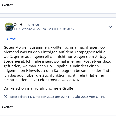
Zitat
Autor-Statistiken
Oli H.
Mitglied
11. Oktober 2025 um 07:33
11. Okt 2025
AUTOR
Guten Morgen zusammen, wollte nochmal nachfragen, ob
niemand was zu den Einträgen auf dem Kampagnenschild
weiß, gerne auch generell d.h nicht nur wegen dem Airbag
Steuergerät. Ich habe irgendwo mal in einem Post etwas dazu
gefunden, wo man nach FIN Eingabe, zumindest einen
allgemeinen Hinweis zu den Kampagnen bekam….leider finde
ich das auch über die Suchfunktion nicht mehr? Hat einer
eventuell den Link? Oder sonst etwas dazu?
Danke schon mal vorab und viele Grüße
Bearbeitet
11. Oktober 2025 um 07:41
11. Okt 2025
von Oli H.
Zitat