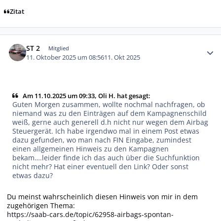
Zitat
Autor-Statistiken
ST 2
Mitglied
11. Oktober 2025 um 08:56
11. Okt 2025
Am 11.10.2025 um 09:33, Oli H. hat gesagt:
Guten Morgen zusammen, wollte nochmal nachfragen, ob
niemand was zu den Einträgen auf dem Kampagnenschild
weiß, gerne auch generell d.h nicht nur wegen dem Airbag
Steuergerät. Ich habe irgendwo mal in einem Post etwas
dazu gefunden, wo man nach FIN Eingabe, zumindest
einen allgemeinen Hinweis zu den Kampagnen
bekam….leider finde ich das auch über die Suchfunktion
nicht mehr? Hat einer eventuell den Link? Oder sonst
etwas dazu?
Du meinst wahrscheinlich diesen Hinweis von mir in dem
zugehörigen Thema:
https://saab-cars.de/topic/62958-airbags-spontan-