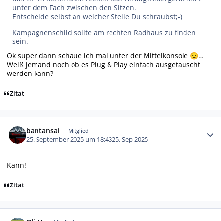
unter dem Fach zwischen den Sitzen.
Entscheide selbst an welcher Stelle Du schraubst;-)
Kampagnenschild sollte am rechten Radhaus zu finden
sein.
Ok super dann schaue ich mal unter der Mittelkonsole
…
😉
Weiß jemand noch ob es Plug & Play einfach ausgetauscht
werden kann?
Zitat
Autor-Statistiken
bantansai
Mitglied
25. September 2025 um 18:43
25. Sep 2025
Kann!
Zitat
Autor-Statistiken