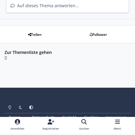
Auf dieses Thema antworten...
Teilen
Follower
Zur Themenliste gehen
Heller Modus
Dunkler Modus
Systemeinstellung
Design
Datenschutz
Kontakt
Cookies
Impressum
© Copyright 2025 - SAABoteure e. V.
Powered by
Invision Community
Anmelden
Registrieren
Suchen
Menü