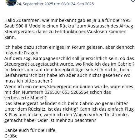
24. September 2025 um 08:01
24. Sep 2025
Hallo Zusammen, wie mir bekannt gab es ja u.a für die 1995
Saab 900 II Modelle einen Rückruf zum Austausch des Airbag
Steuergerätes, da es zu Fehlfunktionen/Auslösen kommen
kann.
Ich habe dazu schon einiges im Forum gelesen, aber dennoch
folgende Fragen:
Auf dem sog. Kampagnenschild soll ja ersichtlich sein, ob das
Steuergerät ausgetauscht wurde, wo finde ich das im Cabrio ?
Im Motorraum auf dem Innenkotflügel sehe ich nichts, beim
Beifahrertürschloss habe ich aber auch nichts gesehen? Wo
muss ich bitte suchen?
Wenn ich ein neues Steuergerät einbauen würde, wäre eines
mit den Nummern
0265001653
5266564 schon das
verbesserte Modell?
Das Steuergerät befindet sich beim Cabrio wo genau bitte?
Unter dem Rücksitz, ist das richtig? Kann ich das einfach Plug
& Play umstecken, wenn ich den Wagen vorher 1h stromlos
gemacht habe? Oder ist mehr zu beachten?
Danke euch für die Hilfe.
Grüße