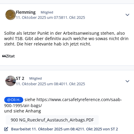
Autor-Statistiken
Flemming
Mitglied
11. Oktober 2025 um 07:58
11. Okt 2025
Sollte als letzter Punkt in der Arbeitsanweisung stehen, also
wohl TSB. Gibt aber definitiv auch welche wo sowas nicht drin
steht. Die hier relevante hab ich jetzt nicht.
Zitat
Autor-Statistiken
ST 2
Mitglied
11. Oktober 2025 um 08:40
11. Okt 2025
siehe
https://www.carsafetyreference.com/saab-
@Oli H.
900-1995/air-bags/
und siehe Anhang
900 NG_Rueckruf_Austausch_Airbags.PDF
Bearbeitet
11. Oktober 2025 um 08:42
11. Okt 2025
von ST 2