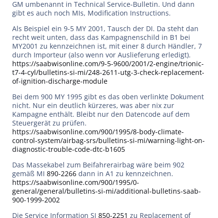
GM umbenannt in Technical Service-Bulletin. Und dann
gibt es auch noch MIs, Modification Instructions.
Als Beispiel ein 9-5 MY 2001, Tausch der DI. Da steht dan
recht weit unten, dass das Kampagnenschild in B1 bei
MY2001 zu kennzeichnen ist, mit einer 8 durch Händler, 7
durch Importeur (also wenn vor Auslieferung erledigt).
https://saabwisonline.com/9-5-9600/2001/2-engine/trionic-
t7-4-cyl/bulletins-si-mi/248-2611-utg-3-check-replacement-
of-ignition-discharge-module
Bei dem 900 MY 1995 gibt es das oben verlinkte Dokument
nicht. Nur ein deutlich kürzeres, was aber nix zur
Kampagne enthält. Bleibt nur den Datencode auf dem
Steuergerät zu prüfen.
https://saabwisonline.com/900/1995/8-body-climate-
control-system/airbag-srs/bulletins-si-mi/warning-light-on-
diagnostic-trouble-code-dtc-b1605
Das Massekabel zum Beifahrerairbag wäre beim 902
gemäß MI
890-2266
dann in A1 zu kennzeichnen.
https://saabwisonline.com/900/1995/0-
general/general/bulletins-si-mi/additional-bulletins-saab-
900-1999-2002
Die Service Information SI
850-2251
zu Replacement of