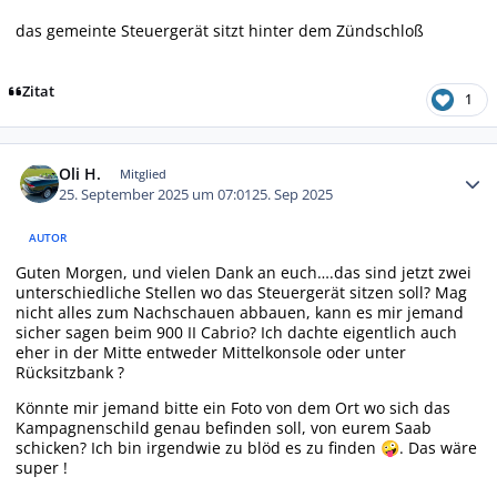
das gemeinte Steuergerät sitzt hinter dem Zündschloß
Zitat
1
Autor-Statistiken
Oli H.
Mitglied
25. September 2025 um 07:01
25. Sep 2025
AUTOR
Guten Morgen, und vielen Dank an euch….das sind jetzt zwei
unterschiedliche Stellen wo das Steuergerät sitzen soll? Mag
nicht alles zum Nachschauen abbauen, kann es mir jemand
sicher sagen beim 900 II Cabrio? Ich dachte eigentlich auch
eher in der Mitte entweder Mittelkonsole oder unter
Rücksitzbank ?
Könnte mir jemand bitte ein Foto von dem Ort wo sich das
Kampagnenschild genau befinden soll, von eurem Saab
schicken? Ich bin irgendwie zu blöd es zu finden
. Das wäre
🤪
super !