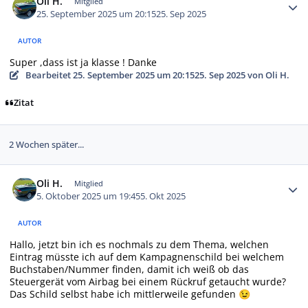
Oli H.
Mitglied
25. September 2025 um 20:15
25. Sep 2025
AUTOR
Super ,dass ist ja klasse ! Danke
Bearbeitet
25. September 2025 um 20:15
25. Sep 2025
von Oli H.
Zitat
2 Wochen später...
Autor-Statistiken
Oli H.
Mitglied
5. Oktober 2025 um 19:45
5. Okt 2025
AUTOR
Hallo, jetzt bin ich es nochmals zu dem Thema, welchen
Eintrag müsste ich auf dem Kampagnenschild bei welchem
Buchstaben/Nummer finden, damit ich weiß ob das
Steuergerät vom Airbag bei einem Rückruf getaucht wurde?
Das Schild selbst habe ich mittlerweile gefunden
😉