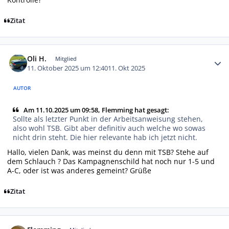
Zitat
Autor-Statistiken
Oli H.
Mitglied
11. Oktober 2025 um 12:40
11. Okt 2025
AUTOR
Am 11.10.2025 um 09:58, Flemming hat gesagt:
Sollte als letzter Punkt in der Arbeitsanweisung stehen,
also wohl TSB. Gibt aber definitiv auch welche wo sowas
nicht drin steht. Die hier relevante hab ich jetzt nicht.
Hallo, vielen Dank, was meinst du denn mit TSB? Stehe auf
dem Schlauch ? Das Kampagnenschild hat noch nur 1-5 und
A-C, oder ist was anderes gemeint? Grüße
Zitat
Autor-Statistiken