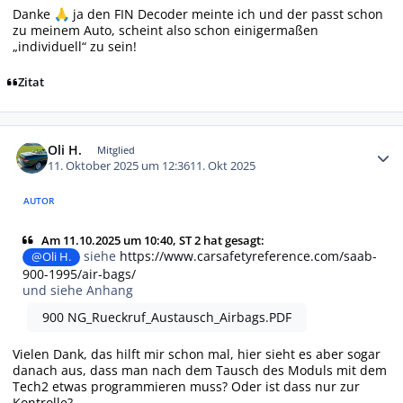
Danke
ja den FIN Decoder meinte ich und der passt schon
🙏
zu meinem Auto, scheint also schon einigermaßen
„individuell“ zu sein!
Zitat
Autor-Statistiken
Oli H.
Mitglied
11. Oktober 2025 um 12:36
11. Okt 2025
AUTOR
Am 11.10.2025 um 10:40, ST 2 hat gesagt:
siehe
https://www.carsafetyreference.com/saab-
@Oli H.
900-1995/air-bags/
und siehe Anhang
900 NG_Rueckruf_Austausch_Airbags.PDF
Vielen Dank, das hilft mir schon mal, hier sieht es aber sogar
danach aus, dass man nach dem Tausch des Moduls mit dem
Tech2 etwas programmieren muss? Oder ist dass nur zur
Kontrolle?