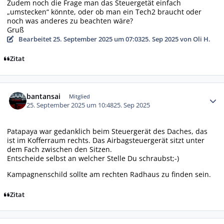
Zudem noch die Frage man das Steuergetät einfach
„umstecken“ könnte, oder ob man ein Tech2 braucht oder
noch was anderes zu beachten wäre?
Gruß
Bearbeitet
25. September 2025 um 07:03
25. Sep 2025
von Oli H.
Zitat
Autor-Statistiken
bantansai
Mitglied
25. September 2025 um 10:48
25. Sep 2025
Patapaya war gedanklich beim Steuergerät des Daches, das
ist im Kofferraum rechts. Das Airbagsteuergerät sitzt unter
dem Fach zwischen den Sitzen.
Entscheide selbst an welcher Stelle Du schraubst;-)
Kampagnenschild sollte am rechten Radhaus zu finden sein.
Zitat
Autor-Statistiken