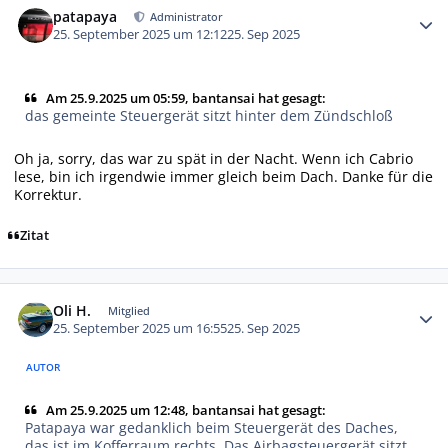
patapaya
Administrator
25. September 2025 um 12:12
25. Sep 2025
Am 25.9.2025 um 05:59, bantansai hat gesagt:
das gemeinte Steuergerät sitzt hinter dem Zündschloß
Oh ja, sorry, das war zu spät in der Nacht. Wenn ich Cabrio
lese, bin ich irgendwie immer gleich beim Dach. Danke für die
Korrektur.
Zitat
Autor-Statistiken
Oli H.
Mitglied
25. September 2025 um 16:55
25. Sep 2025
AUTOR
Am 25.9.2025 um 12:48, bantansai hat gesagt:
Patapaya war gedanklich beim Steuergerät des Daches,
das ist im Kofferraum rechts. Das Airbagsteuergerät sitzt