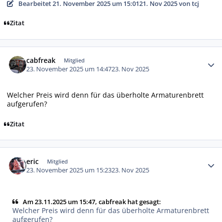
Bearbeitet
21. November 2025 um 15:01
21. Nov 2025
von tcj
Zitat
Autor-Statistiken
cabfreak
Mitglied
23. November 2025 um 14:47
23. Nov 2025
Welcher Preis wird denn für das überholte Armaturenbrett
aufgerufen?
Zitat
Autor-Statistiken
eric
Mitglied
23. November 2025 um 15:23
23. Nov 2025
Am 23.11.2025 um 15:47, cabfreak hat gesagt:
Welcher Preis wird denn für das überholte Armaturenbrett
aufgerufen?