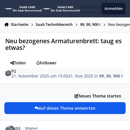
Zum Inhalt springen
SAAB CARS
Anmelden
Die Saab Gemeinschaft
Startseite
Saab Technikbereich
99, 90, 900 I
Neu bezogen
Neu bezogenes Armaturenbrett: taug es
etwas?
Teilen
Follower
tcj
21. November 2025 um 15:00
21. Nov 2025
in
99, 90, 900 I
Neues Thema starten
Auf dieses Thema antworten
Autor-Statistiken
tcj
Mitglied