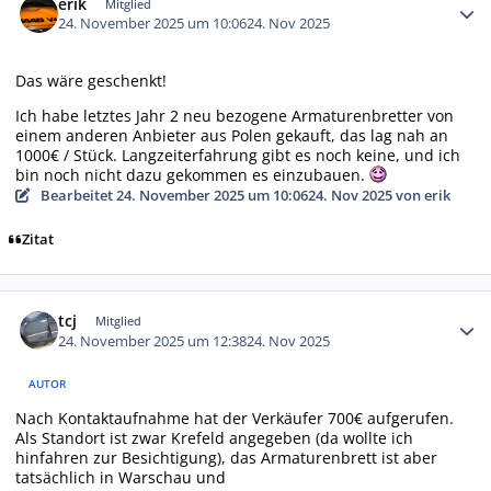
erik
Mitglied
24. November 2025 um 10:06
24. Nov 2025
Das wäre geschenkt!
Ich habe letztes Jahr 2 neu bezogene Armaturenbretter von
einem anderen Anbieter aus Polen gekauft, das lag nah an
1000€ / Stück. Langzeiterfahrung gibt es noch keine, und ich
bin noch nicht dazu gekommen es einzubauen.
Bearbeitet
24. November 2025 um 10:06
24. Nov 2025
von erik
Zitat
Autor-Statistiken
tcj
Mitglied
24. November 2025 um 12:38
24. Nov 2025
AUTOR
Nach Kontaktaufnahme hat der Verkäufer 700€ aufgerufen.
Als Standort ist zwar Krefeld angegeben (da wollte ich
hinfahren zur Besichtigung), das Armaturenbrett ist aber
tatsächlich in Warschau und