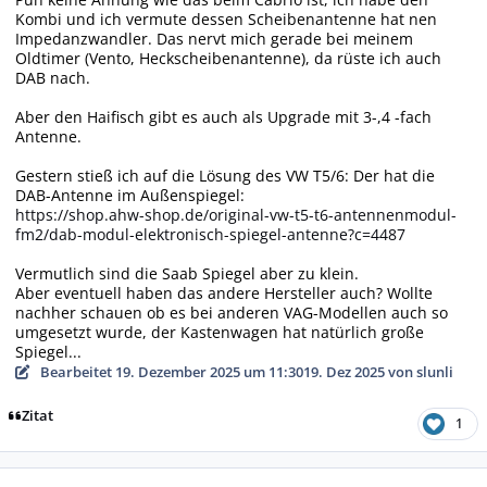
Kombi und ich vermute dessen Scheibenantenne hat nen
Impedanzwandler. Das nervt mich gerade bei meinem
Oldtimer (Vento, Heckscheibenantenne), da rüste ich auch
DAB nach.
Aber den Haifisch gibt es auch als Upgrade mit 3-,4 -fach
Antenne.
Gestern stieß ich auf die Lösung des VW T5/6: Der hat die
DAB-Antenne im Außenspiegel:
https://shop.ahw-shop.de/original-vw-t5-t6-antennenmodul-
fm2/dab-modul-elektronisch-spiegel-antenne?c=4487
Vermutlich sind die Saab Spiegel aber zu klein.
Aber eventuell haben das andere Hersteller auch? Wollte
nachher schauen ob es bei anderen VAG-Modellen auch so
umgesetzt wurde, der Kastenwagen hat natürlich große
Spiegel...
Bearbeitet
19. Dezember 2025 um 11:30
19. Dez 2025
von slunli
Zitat
1
Autor-Statistiken