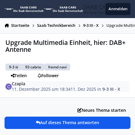
Zum Inhalt springen
SAAB CARS
Anmelden
Die Saab Gemeinschaft
Startseite
Saab Technikbereich
9-3 III - X
Upgrade Multim
Upgrade Multimedia Einheit, hier: DAB+
Antenne
9-3 iii
93 cabrio
fremd navi
Teilen
Follower
Czapla
11. Dezember 2025 um 18:34
11. Dez 2025
in
9-3 III - X
Neues Thema starten
Auf dieses Thema antworten