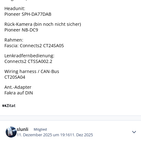
Headunit:
Pioneer SPH-DA77DAB
Rück-Kamera (bin noch nicht sicher)
Pioneer NB-DC9
Rahmen:
Fascia: Connects2 CT24SA05
Lenkradfernbedienung:
Connects2 CTSSA002.2
Wiring harness / CAN-Bus
CT20SA04
Ant.-Adapter
Fakra auf DIN
Zitat
Autor-Statistiken
slunli
Mitglied
11. Dezember 2025 um 19:16
11. Dez 2025