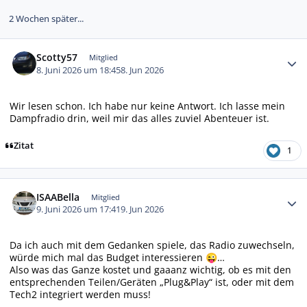
2 Wochen später...
Autor-Statistiken
Scotty57
Mitglied
8. Juni 2026 um 18:45
8. Jun 2026
Wir lesen schon. Ich habe nur keine Antwort. Ich lasse mein
Dampfradio drin, weil mir das alles zuviel Abenteuer ist.
Zitat
1
Autor-Statistiken
ISAABella
Mitglied
9. Juni 2026 um 17:41
9. Jun 2026
Da ich auch mit dem Gedanken spiele, das Radio zuwechseln,
würde mich mal das Budget interessieren
…
😜
Also was das Ganze kostet und gaaanz wichtig, ob es mit den
entsprechenden Teilen/Geräten „Plug&Play“ ist, oder mit dem
Tech2 integriert werden muss!