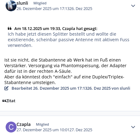
slunli
Mitglied
26. Dezember 2025 um 17:13
26. Dez 2025
Am 18.12.2025 um 19:33, Czapla hat gesagt:
Ich habe jetzt diesen Splitter bestellt und wollte die
existierende, scheinbar passive Antenne mit aktivem Fuss
verwenden.
Ist sie nicht, die Stabantenne ab Werk hat im Fuß einen
Verstärker. Versorgung via Phantomspeisung, der Adapter
dafür ist in der rechten A-Säule.
Aber da könntest doch "einfach" auf eine Duplex/Triplex-
Stabantenne umsteigen.
Bearbeitet
26. Dezember 2025 um 17:13
26. Dez 2025
von slunli
Zitat
Autor-Statistiken
Czapla
Mitglied
27. Dezember 2025 um 10:01
27. Dez 2025