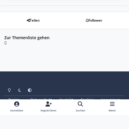
Teilen
Follower
Zur Themenliste gehen
Heller Modus
Dunkler Modus
Systemeinstellung
Design
Datenschutz
Kontakt
Cookies
Impressum
© Copyright 2025 - SAABoteure e. V.
Powered by
Invision Community
Anmelden
Registrieren
Suchen
Menü