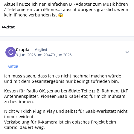
Aktuell nutze ich nen einfachen BT-Adapter zum Musik hören
/ Telefonieren vom iPhone… rauscht übrigens grässlich, wenn
kein iPhone verbunden ist
😱
Zitat
Autor-Statistiken
Czapla
Mitglied
9. Juni 2026 um 20:47
9. Jun 2026
AUTOR
Ich muss sagen, dass ich es nicht nochmal machen würde
und mit dem Gesamtergebnis nur bedingt zufrieden bin.
Kosten für Radio OK, genau benötigte Teile (z.B. Rahmen, LKF,
Antennensplitter, Pioneer-Saab Kabel etc) für mich mühsam
zu bestimmen.
Nicht wirklich Plug n Play und selbst für Saab-Werkstatt nicht
immer evident.
Verkabelung für R-Kamera ist ein episches Projekt beim
Cabrio, dauert ewig.