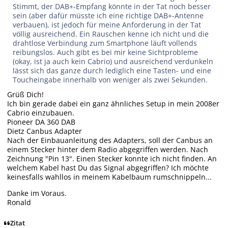
Stimmt, der DAB+-Empfang könnte in der Tat noch besser
sein (aber dafür müsste ich eine richtige DAB+-Antenne
verbauen), ist jedoch für meine Anforderung in der Tat
völlig ausreichend. Ein Rauschen kenne ich nicht und die
drahtlose Verbindung zum Smartphone läuft vollends
reibungslos. Auch gibt es bei mir keine Sichtprobleme
(okay, ist ja auch kein Cabrio) und ausreichend verdunkeln
lässt sich das ganze durch lediglich eine Tasten- und eine
Toucheingabe innerhalb von weniger als zwei Sekunden.
Grüß Dich!
Ich bin gerade dabei ein ganz ähnliches Setup in mein 2008er
Cabrio einzubauen.
Pioneer DA 360 DAB
Dietz Canbus Adapter
Nach der Einbauanleitung des Adapters, soll der Canbus an
einem Stecker hinter dem Radio abgegriffen werden. Nach
Zeichnung "Pin 13". Einen Stecker konnte ich nicht finden. An
welchem Kabel hast Du das Signal abgegriffen? Ich möchte
keinesfalls wahllos in meinem Kabelbaum rumschnippeln...
Danke im Voraus.
Ronald
Zitat