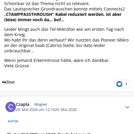
Scheinbar ist das Thema nicht so relevant.
Das Lautsprecher-Grundrauschen konnte mittels Connects2
„
CTAMPPASSTHROUGH“ Kabel reduziert werden, ist aber
(leise) immer noch da… bof…
Leider klingt auch das Tel-Mikrofon wie am ersten Tag nach
dem Krieg.
Wo habt Ihr das denn verbaut? Wir nutzten das Pioneer Mikro
an der original Saab (Cabrio) Stelle, bis dato leider
unbrauchbar…
Wenn jemand Erkenntnisse hätte, wäre ich dankbar.
Viele Grüsse
Zitat
1
Autor-Statistiken
Czapla
Mitglied
26. Mai 2026 um 12:14
26. Mai 2026
AUTOR