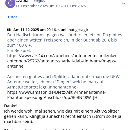
Czapla
Mitglied
11. Dezember 2025 um 19:28
11. Dez 2025
AUTOR
Am 11.12.2025 um 20:16, slunli hat gesagt:
Den Haifisch kannst gegen was anders ersetzen. Da gibt es
aber einen weiten Preisbereich, in der Bucht ab 20 € bis
zum 100 € +.
Ein Beispiel:
https://www.ars24.com/zubehoer/antennentechnik/ukw-
antennen/25762/antenne-shark-ii-dab-dmb-am-fm-gps-
antenne
Ansonsten gibt es auch Splitter, dann nutzt man die UKW-
Antenne weiter, ebenso "Dinger" welche man aufs
Armaturenbrett legt (Innenantenne):
https://www.amazon.de/Dietz-Aktiv-Innenantenne-
Phantomspeisung-Anschluss/dp/B0BN48WTJH
Danke!
Ich werde wohl mal sehen, wie das mit einem Aktiv-Splitter
gehen kann. Klingt ja zunächst recht einfach (Strom sollte ja
machbar sein).