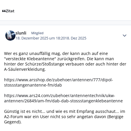
Zitat
Autor-Statistiken
slunli
Mitglied
18. Dezember 2025 um 18:20
18. Dez 2025
Wer es ganz unauffällig mag, der kann auch auf eine
"versteckte Klebeantenne" zurückgreifen. Die kann man
hinter der Schürze/Stoßstange verbauen oder auch hinter der
A-Säulenverkleidung.
https://www.arsshop.de/zubehoer/antennen/777/dipol-
stossstangenantenne-fm/dab
https://www.ars24.com/zubehoer/antennentechnik/ukw-
antennen/26849/am-fm/dab-dab-stossstangenklebeantenne
Günstig ist es nicht... und wie es mit Empfang ausschaut... im
A2-Forum war ein User nicht so sehr angetan davon (Bergige
Gegend).