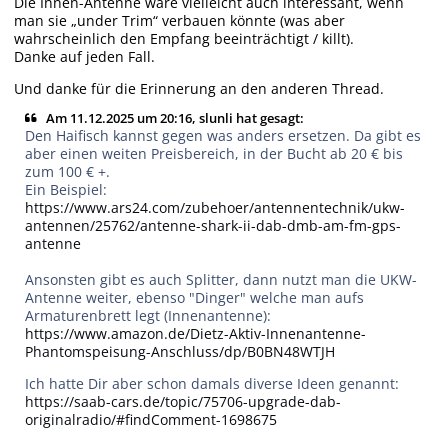
Die Innen-Antenne wäre vielleicht auch interessant, wenn
man sie „under Trim“ verbauen könnte (was aber
wahrscheinlich den Empfang beeinträchtigt / killt).
Danke auf jeden Fall.
Und danke für die Erinnerung an den anderen Thread.
Am 11.12.2025 um 20:16, slunli hat gesagt:
Den Haifisch kannst gegen was anders ersetzen. Da gibt es
aber einen weiten Preisbereich, in der Bucht ab 20 € bis
zum 100 € +.
Ein Beispiel:
https://www.ars24.com/zubehoer/antennentechnik/ukw-
antennen/25762/antenne-shark-ii-dab-dmb-am-fm-gps-
antenne
Ansonsten gibt es auch Splitter, dann nutzt man die UKW-
Antenne weiter, ebenso "Dinger" welche man aufs
Armaturenbrett legt (Innenantenne):
https://www.amazon.de/Dietz-Aktiv-Innenantenne-
Phantomspeisung-Anschluss/dp/B0BN48WTJH
Ich hatte Dir aber schon damals diverse Ideen genannt:
https://saab-cars.de/topic/75706-upgrade-dab-
originalradio/#findComment-1698675