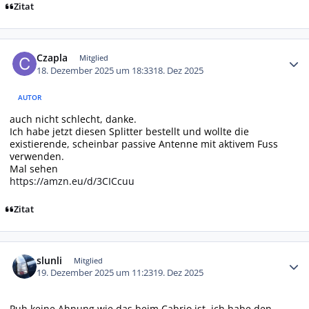
Zitat
Autor-Statistiken
Czapla
Mitglied
18. Dezember 2025 um 18:33
18. Dez 2025
AUTOR
auch nicht schlecht, danke.
Ich habe jetzt diesen Splitter bestellt und wollte die
existierende, scheinbar passive Antenne mit aktivem Fuss
verwenden.
Mal sehen
https://amzn.eu/d/3CICcuu
Zitat
Autor-Statistiken
slunli
Mitglied
19. Dezember 2025 um 11:23
19. Dez 2025
Puh keine Ahnung wie das beim Cabrio ist, ich habe den