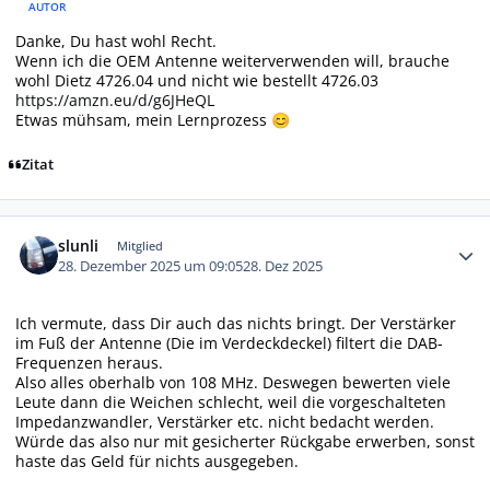
AUTOR
Danke, Du hast wohl Recht.
Wenn ich die OEM Antenne weiterverwenden will, brauche
wohl Dietz 4726.04 und nicht wie bestellt 4726.03
https://amzn.eu/d/g6JHeQL
Etwas mühsam, mein Lernprozess
😊
Zitat
Autor-Statistiken
slunli
Mitglied
28. Dezember 2025 um 09:05
28. Dez 2025
Ich vermute, dass Dir auch das nichts bringt. Der Verstärker
im Fuß der Antenne (Die im Verdeckdeckel) filtert die DAB-
Frequenzen heraus.
Also alles oberhalb von 108 MHz. Deswegen bewerten viele
Leute dann die Weichen schlecht, weil die vorgeschalteten
Impedanzwandler, Verstärker etc. nicht bedacht werden.
Würde das also nur mit gesicherter Rückgabe erwerben, sonst
haste das Geld für nichts ausgegeben.