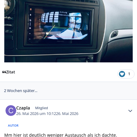
Zitat
1
2 Wochen später...
Autor-Statistiken
Czapla
Mitglied
26. Mai 2026 um 10:12
26. Mai 2026
AUTOR
Mm hier ist deutlich weniger Austausch als ich dachte.