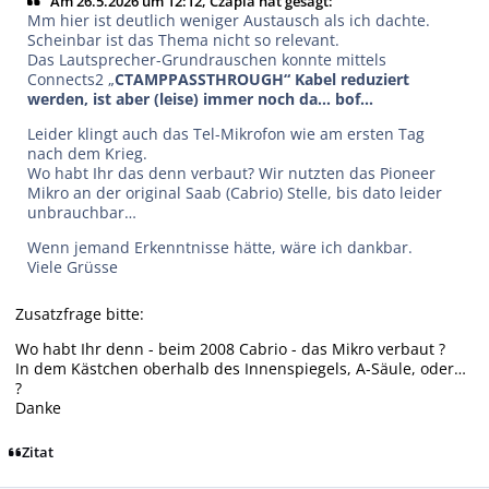
Am 26.5.2026 um 12:12, Czapla hat gesagt:
Mm hier ist deutlich weniger Austausch als ich dachte.
Scheinbar ist das Thema nicht so relevant.
Das Lautsprecher-Grundrauschen konnte mittels
Connects2 „
CTAMPPASSTHROUGH“ Kabel reduziert
werden, ist aber (leise) immer noch da… bof…
Leider klingt auch das Tel-Mikrofon wie am ersten Tag
nach dem Krieg.
Wo habt Ihr das denn verbaut? Wir nutzten das Pioneer
Mikro an der original Saab (Cabrio) Stelle, bis dato leider
unbrauchbar…
Wenn jemand Erkenntnisse hätte, wäre ich dankbar.
Viele Grüsse
Zusatzfrage bitte:
Wo habt Ihr denn - beim 2008 Cabrio - das Mikro verbaut ?
In dem Kästchen oberhalb des Innenspiegels, A-Säule, oder…
?
Danke
Zitat