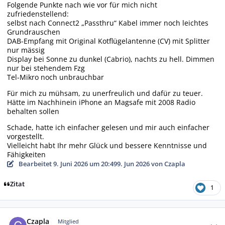
Folgende Punkte nach wie vor für mich nicht
zufriedenstellend:
selbst nach Connect2 „Passthru“ Kabel immer noch leichtes
Grundrauschen
DAB-Empfang mit Original Kotflügelantenne (CV) mit Splitter
nur mässig
Display bei Sonne zu dunkel (Cabrio), nachts zu hell. Dimmen
nur bei stehendem Fzg
Tel-Mikro noch unbrauchbar
Für mich zu mühsam, zu unerfreulich und dafür zu teuer.
Hätte im Nachhinein iPhone an Magsafe mit 2008 Radio
behalten sollen
Schade, hatte ich einfacher gelesen und mir auch einfacher
vorgestellt.
Vielleicht habt Ihr mehr Glück und bessere Kenntnisse und
Fähigkeiten
Bearbeitet
9. Juni 2026 um 20:49
9. Jun 2026
von Czapla
Zitat
1
Autor-Statistiken
Czapla
Mitglied