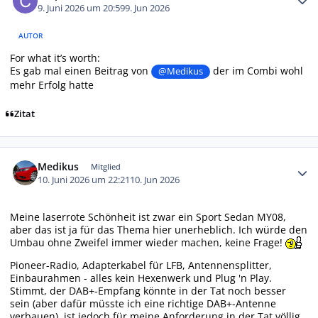
9. Juni 2026 um 20:59
9. Jun 2026
AUTOR
For what it’s worth:
Es gab mal einen Beitrag von
der im Combi wohl
@Medikus
mehr Erfolg hatte
Zitat
Autor-Statistiken
Medikus
Mitglied
10. Juni 2026 um 22:21
10. Jun 2026
Meine laserrote Schönheit ist zwar ein Sport Sedan MY08,
aber das ist ja für das Thema hier unerheblich. Ich würde den
Umbau ohne Zweifel immer wieder machen, keine Frage!
Pioneer-Radio, Adapterkabel für LFB, Antennensplitter,
Einbaurahmen - alles kein Hexenwerk und Plug 'n Play.
Stimmt, der DAB+-Empfang könnte in der Tat noch besser
sein (aber dafür müsste ich eine richtige DAB+-Antenne
verbauen), ist jedoch für meine Anforderung in der Tat völlig