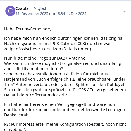
Autor-Statistiken
Czapla
Mitglied
11. Dezember 2025 um 18:34
11. Dez 2025
Liebe Forum-Gemeinde,
Ich habe mich nun endlich durchringen können, das original
Nachkriegsradio meines 9-3 Cabrio (2008) durch etwas
zeitgenössisches zu ersetzen (Details unten).
Nun bitte meine Frage zur DAB+ Antenne:
Wie kann ich diese möglichst originalvetreu und unauffällig
aber effektiv implementieren?
Scheibenklebe-Installationen u.ä. fallen für mich aus.
Hat jemand von Euch erfolgreich z.B. eine brauchbare „under
Trim“ Antenne verbaut, oder gibt es Splitter für den Kotflügel-
Stab oder den (wohl ursprünglich für GPS / Tel vorgesehenen)
Hai auf dem Kofferraumdeckel ?
Ich habe mir bereits einen Wolf gegoogelt und wäre nun
dankbar für funktionierende und empfehlenswerte Lösungen.
Danke vorab.
PS: Für Interessierte, meine Konfiguration (bestellt, noch nicht
eingebaut):