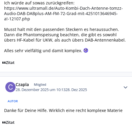
Ich würde auf sowas zurückgreifen:
https://www.ultramall.de/Auto-Kombi-Dach-Antenne-tomzz-
Audio-DAB-DABplus-AM-FM-72-Grad-mit-4251013646945-
a!-12107.php
Musst halt mit den passenden Steckern es heraussuchen.
Dann die Phantomspeisung beachten, die gibt es sowohl
übers HF-Kabel für UKW, als auch übers DAB-Antennenkabel.
Alles sehr vielfältig und damit komplex.
Zitat
Autor-Statistiken
Czapla
Mitglied
28. Dezember 2025 um 10:13
28. Dez 2025
AUTOR
Danke für Deine Hilfe. Wirklich eine recht komplexe Materie
Zitat