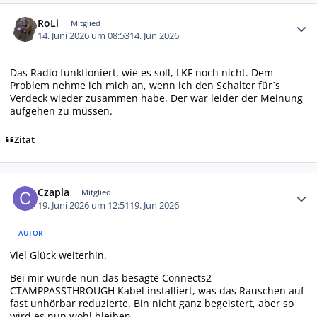
Autor-Statistiken
RoLi
Mitglied
14. Juni 2026 um 08:53
14. Jun 2026
Das Radio funktioniert, wie es soll, LKF noch nicht. Dem
Problem nehme ich mich an, wenn ich den Schalter für´s
Verdeck wieder zusammen habe. Der war leider der Meinung
aufgehen zu müssen.
Zitat
Autor-Statistiken
Czapla
Mitglied
19. Juni 2026 um 12:51
19. Jun 2026
AUTOR
Viel Glück weiterhin.
Bei mir wurde nun das besagte Connects2
CTAMPPASSTHROUGH Kabel installiert, was das Rauschen auf
fast unhörbar reduzierte. Bin nicht ganz begeistert, aber so
wird es nun wohl bleiben.