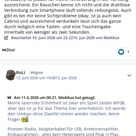
ausreichend. Ein Rauschen kenne ich nicht und die drahtlose
Verbindung zum Smartphone läuft vollends reibungslos. Auch
gibt es bei mir keine Sichtprobleme (okay, ist ja auch kein
Cabrio) und ausreichend verdunkeln lässt sich das ganze
durch lediglich eine Tasten- und eine Toucheingabe
innerhalb von weniger als zwei Sekunden.
Bearbeitet
10. Juni 2026 um 22:22
10. Jun 2026
von Medikus
Zitat
1
Autor-Statistiken
RoLi
Mitglied
12. Juni 2026 um 19:08
12. Jun 2026
Am 11.6.2026 um 00:21, Medikus hat gesagt:
Meine laserrote Schönheit ist zwar ein Sport Sedan MY08,
aber das ist ja für das Thema hier unerheblich. Ich würde
den Umbau ohne Zweifel immer wieder machen, keine
Frage!
Pioneer-Radio, Adapterkabel für LFB, Antennensplitter,
Einbaurahmen - alles kein Hexenwerk und Plug 'n Play.