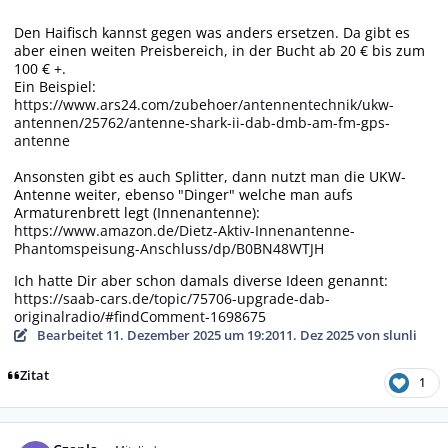
Den Haifisch kannst gegen was anders ersetzen. Da gibt es
aber einen weiten Preisbereich, in der Bucht ab 20 € bis zum
100 € +.
Ein Beispiel:
https://www.ars24.com/zubehoer/antennentechnik/ukw-
antennen/25762/antenne-shark-ii-dab-dmb-am-fm-gps-
antenne
Ansonsten gibt es auch Splitter, dann nutzt man die UKW-
Antenne weiter, ebenso "Dinger" welche man aufs
Armaturenbrett legt (Innenantenne):
https://www.amazon.de/Dietz-Aktiv-Innenantenne-
Phantomspeisung-Anschluss/dp/B0BN48WTJH
Ich hatte Dir aber schon damals diverse Ideen genannt:
https://saab-cars.de/topic/75706-upgrade-dab-
originalradio/#findComment-1698675
Bearbeitet
11. Dezember 2025 um 19:20
11. Dez 2025
von slunli
Zitat
1
Autor-Statistiken