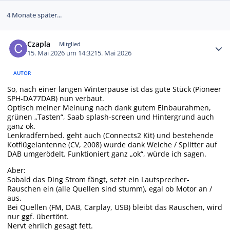
4 Monate später...
Autor-Statistiken
Czapla
Mitglied
15. Mai 2026 um 14:32
15. Mai 2026
AUTOR
So, nach einer langen Winterpause ist das gute Stück (Pioneer
SPH-DA77DAB) nun verbaut.
Optisch meiner Meinung nach dank gutem Einbaurahmen,
grünen „Tasten“, Saab splash-screen und Hintergrund auch
ganz ok.
Lenkradfernbed. geht auch (Connects2 Kit) und bestehende
Kotflügelantenne (CV, 2008) wurde dank Weiche / Splitter auf
DAB umgerödelt. Funktioniert ganz „ok“, würde ich sagen.
Aber:
Sobald das Ding Strom fängt, setzt ein Lautsprecher-
Rauschen ein (alle Quellen sind stumm), egal ob Motor an /
aus.
Bei Quellen (FM, DAB, Carplay, USB) bleibt das Rauschen, wird
nur ggf. übertönt.
Nervt ehrlich gesagt fett.