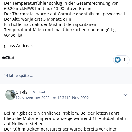
Der Temperaturfühler schlug in der Gesamtrechnung von
69,20 incl.MWST mit nur 13,90 nto zu Buche.
Der Thermostat wurde auf Garantie ebenfalls mit gewechselt.
Der Alte war ja erst 3 Monate drin.
Ich hoffe mal, daß der Mist mit den spontanen
Temperaturabfällen und mal Überkochen nun endgültig
vorbei ist.
gruss Andreas
Zitat
1
14 Jahre später...
Autor-Statistiken
CHRlS
Mitglied
12. November 2022 um 12:34
12. Nov 2022
Bei mir gibt es ein ähnliches Problem. Bei der letzen Fahrt
blieb die Motortemperaturanzeige während 1h Autobahnfahrt
auf Nullwert stehen.
Der Kühlmitteltemperatursensor wurde bereits vor einer