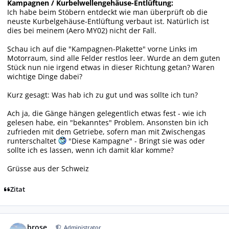
Kampagnen / Kurbelwellengehäuse-Entlüftung:
Ich habe beim Stöbern entdeckt wie man überprüft ob die
neuste Kurbelgehäuse-Entlüftung verbaut ist. Natürlich ist
dies bei meinem (Aero MY02) nicht der Fall.
Schau ich auf die "Kampagnen-Plakette" vorne Links im
Motorraum, sind alle Felder restlos leer. Wurde an dem guten
Stück nun nie irgend etwas in dieser Richtung getan? Waren
wichtige Dinge dabei?
Kurz gesagt: Was hab ich zu gut und was sollte ich tun?
Ach ja, die Gänge hängen gelegentlich etwas fest - wie ich
gelesen habe, ein "bekanntes" Problem. Ansonsten bin ich
zufrieden mit dem Getriebe, sofern man mit Zwischengas
runterschaltet
"Diese Kampagne" - Bringt sie was oder
sollte ich es lassen, wenn ich damit klar komme?
Grüsse aus der Schweiz
Zitat
Autor-Statistiken
brose
Administrator