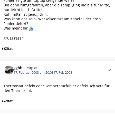
Fühler zeigte am Laptop steigende Werte.
Bin dann rumgefahren, aber die Temp. ging nie bis zur Mitte,
nur leicht ins 1. Drittel.
Kühlmittel ist genug drin.
Was kann das sein? Wackelkontakt am Kabel? Oder doch
Fühler defekt?
Was meint Ihr
gruss raser
Zitat
Autor-Statistiken
gghh
Mitglied
17. Februar 2008 um 20:03
17. Feb 2008
Thermostat defekt oder Temperaturfühler defekt. Ich vote für
den Thermostat.
Zitat