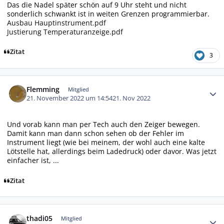
Das die Nadel später schön auf 9 Uhr steht und nicht
sonderlich schwankt ist in weiten Grenzen programmierbar.
Ausbau Hauptinstrument.pdf
Justierung Temperaturanzeige.pdf
Zitat
3
Autor-Statistiken
Flemming
Mitglied
21. November 2022 um 14:54
21. Nov 2022
Und vorab kann man per Tech auch den Zeiger bewegen.
Damit kann man dann schon sehen ob der Fehler im
Instrument liegt (wie bei meinem, der wohl auch eine kalte
Lötstelle hat, allerdings beim Ladedruck) oder davor. Was jetzt
einfacher ist, ...
Zitat
Autor-Statistiken
thadi05
Mitglied