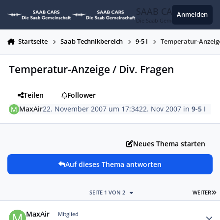
Zum Inhalt springen
SAAB CARS
Anmelden
Die Saab Gemeinschaft
Startseite
Saab Technikbereich
9-5 I
Temperatur-Anzeige
Temperatur-Anzeige / Div. Fragen
Teilen
Follower
MaxAir
22. November 2007 um 17:34
22. Nov 2007
in
9-5 I
Neues Thema starten
Auf dieses Thema antworten
L
SEITE 1 VON 2
WEITER
Autor-Statistiken
MaxAir
Mitglied