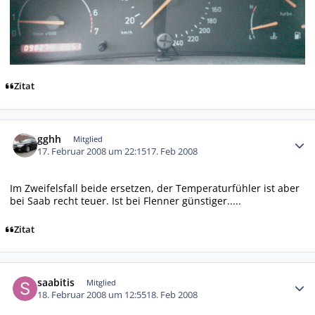
Zitat
Autor-Statistiken
gghh
Mitglied
17. Februar 2008 um 22:15
17. Feb 2008
Im Zweifelsfall beide ersetzen, der Temperaturfühler ist aber
bei Saab recht teuer. Ist bei Flenner günstiger.....
Zitat
Autor-Statistiken
saabitis
Mitglied
18. Februar 2008 um 12:55
18. Feb 2008