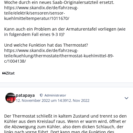
Woche durch ein neues Saab-Originalersatzteil ersetzt.
https://www.skandix.de/de/fahrzeug-
teile/elektrik/sensoren/sensor-
kuehlmitteltemperatur/1011670/
Kann auch ein Problem an der Armaturentafel vorliegen (
wie
in folgendem Fall eines 9-3 II
)?
Und welche Funktion hat das Thermostat?
https://www.skandix.de/de/fahrzeug-
teile/kuehlung/thermostate/thermostat-kuehlmittel-89-
c/1004138/
Zitat
Autor-Statistiken
patapaya
Administrator
12. November 2022 um 14:39
12. Nov 2022
Der Thermostat schließt in kaltem Zustand und trennt so den
Kühler aus dem Kreislauf raus. Wenn er warm wird, öffnet er
die Abzweigung zum Kühler, also dem dicken Schlauch, der
links nach vorne führt. Dort kann man die Funktion des