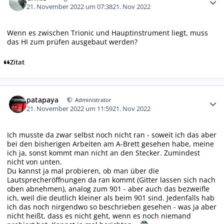
21. November 2022 um 07:38
21. Nov 2022
Wenn es zwischen Trionic und Hauptinstrument liegt, muss
das HI zum prüfen ausgebaut werden?
Zitat
Autor-Statistiken
patapaya
Administrator
21. November 2022 um 11:59
21. Nov 2022
Ich musste da zwar selbst noch nicht ran - soweit ich das aber
bei den bisherigen Arbeiten am A-Brett gesehen habe, meine
ich ja, sonst kommt man nicht an den Stecker. Zumindest
nicht von unten.
Du kannst ja mal probieren, ob man über die
Lautsprecheröffnungen da ran kommt (Gitter lassen sich nach
oben abnehmen), analog zum 901 - aber auch das bezweifle
ich, weil die deutlich kleiner als beim 901 sind. Jedenfalls hab
ich das noch nirgendwo so beschrieben gesehen - was ja aber
nicht heißt, dass es nicht geht, wenn es noch niemand