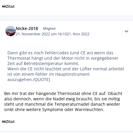
Zitat
Autor-Statistiken
Nicke-2018
Mitglied
21. November 2022 um 16:10
21. Nov 2022
Dann gibt es noch Fehlercodes (und CE an) wenn das
Thermostat hängt und der Motor nicht in vorgegebener
Zeit auf Betriebstemperatur kommt.
Wenn die CE nicht leuchtet und der Lüfter normal arbeitet
ist von einem Fehler im Hauptinstrument
auszugehen./QUOTE]
Bei mir trat der hängende Thermostat ohne CE auf. Obacht
also dennoch, wenn die Nadel ewig braucht, bis sie mittig
steht und manchmal die Temperaturnadel danach wieder
sinkt ohne weitere Symptome oder Warnleuchten.
Zitat