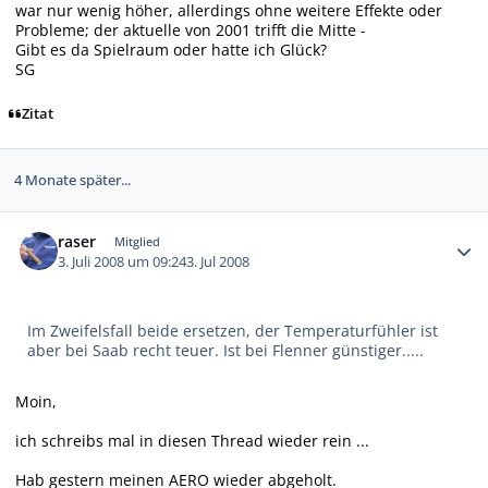
war nur wenig höher, allerdings ohne weitere Effekte oder
Probleme; der aktuelle von 2001 trifft die Mitte -
Gibt es da Spielraum oder hatte ich Glück?
SG
Zitat
4 Monate später...
Autor-Statistiken
raser
Mitglied
3. Juli 2008 um 09:24
3. Jul 2008
Im Zweifelsfall beide ersetzen, der Temperaturfühler ist
aber bei Saab recht teuer. Ist bei Flenner günstiger.....
Moin,
ich schreibs mal in diesen Thread wieder rein ...
Hab gestern meinen AERO wieder abgeholt.