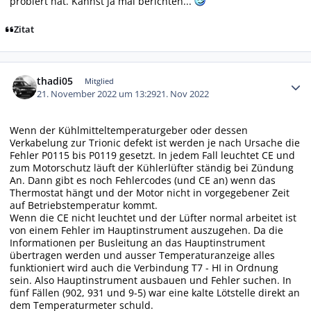
probiert hat. Kannst ja mal berichten...
Zitat
Autor-Statistiken
thadi05
Mitglied
21. November 2022 um 13:29
21. Nov 2022
Wenn der Kühlmitteltemperaturgeber oder dessen
Verkabelung zur Trionic defekt ist werden je nach Ursache die
Fehler P0115 bis P0119 gesetzt. In jedem Fall leuchtet CE und
zum Motorschutz läuft der Kühlerlüfter ständig bei Zündung
An. Dann gibt es noch Fehlercodes (und CE an) wenn das
Thermostat hängt und der Motor nicht in vorgegebener Zeit
auf Betriebstemperatur kommt.
Wenn die CE nicht leuchtet und der Lüfter normal arbeitet ist
von einem Fehler im Hauptinstrument auszugehen. Da die
Informationen per Busleitung an das Hauptinstrument
übertragen werden und ausser Temperaturanzeige alles
funktioniert wird auch die Verbindung T7 - HI in Ordnung
sein. Also Hauptinstrument ausbauen und Fehler suchen. In
fünf Fällen (902, 931 und 9-5) war eine kalte Lötstelle direkt an
dem Temperaturmeter schuld.