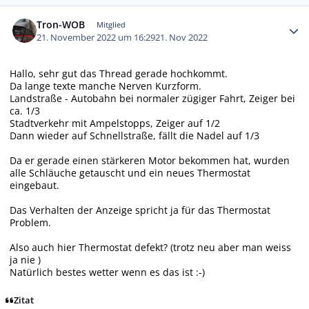
Autor-Statistiken
Tron-WOB
Mitglied
21. November 2022 um 16:29
21. Nov 2022
Hallo, sehr gut das Thread gerade hochkommt.
Da lange texte manche Nerven Kurzform.
Landstraße - Autobahn bei normaler zügiger Fahrt, Zeiger bei
ca. 1/3
Stadtverkehr mit Ampelstopps, Zeiger auf 1/2
Dann wieder auf Schnellstraße, fällt die Nadel auf 1/3
Da er gerade einen stärkeren Motor bekommen hat, wurden
alle Schläuche getauscht und ein neues Thermostat
eingebaut.
Das Verhalten der Anzeige spricht ja für das Thermostat
Problem.
Also auch hier Thermostat defekt? (trotz neu aber man weiss
ja nie )
Natürlich bestes wetter wenn es das ist :-)
Zitat