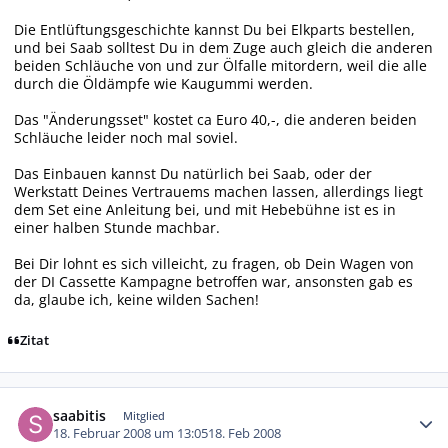
Die Entlüftungsgeschichte kannst Du bei Elkparts bestellen,
und bei Saab solltest Du in dem Zuge auch gleich die anderen
beiden Schläuche von und zur Ölfalle mitordern, weil die alle
durch die Öldämpfe wie Kaugummi werden.
Das "Änderungsset" kostet ca Euro 40,-, die anderen beiden
Schläuche leider noch mal soviel.
Das Einbauen kannst Du natürlich bei Saab, oder der
Werkstatt Deines Vertrauems machen lassen, allerdings liegt
dem Set eine Anleitung bei, und mit Hebebühne ist es in
einer halben Stunde machbar.
Bei Dir lohnt es sich villeicht, zu fragen, ob Dein Wagen von
der DI Cassette Kampagne betroffen war, ansonsten gab es
da, glaube ich, keine wilden Sachen!
Zitat
Autor-Statistiken
saabitis
Mitglied
18. Februar 2008 um 13:05
18. Feb 2008