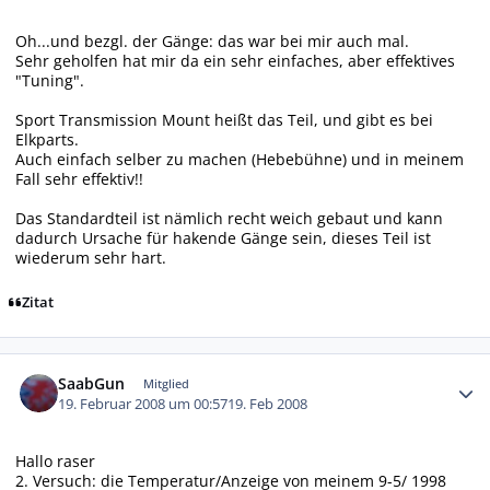
Oh...und bezgl. der Gänge: das war bei mir auch mal.
Sehr geholfen hat mir da ein sehr einfaches, aber effektives
"Tuning".
Sport Transmission Mount heißt das Teil, und gibt es bei
Elkparts.
Auch einfach selber zu machen (Hebebühne) und in meinem
Fall sehr effektiv!!
Das Standardteil ist nämlich recht weich gebaut und kann
dadurch Ursache für hakende Gänge sein, dieses Teil ist
wiederum sehr hart.
Zitat
Autor-Statistiken
SaabGun
Mitglied
19. Februar 2008 um 00:57
19. Feb 2008
Hallo raser
2. Versuch: die Temperatur/Anzeige von meinem 9-5/ 1998