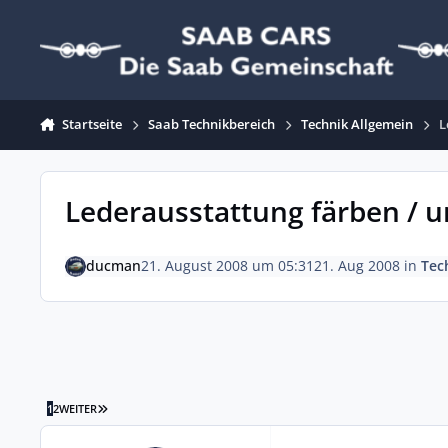
Zum Inhalt springen
Startseite
Saab Technikbereich
Technik Allgemein
L
Lederausstattung färben / 
ducman
21. August 2008 um 05:31
21. Aug 2008
in
Tec
LETZTE SEITE
1
2
WEITER