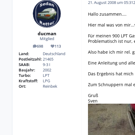
21. August 2008 um 05:31
Hallo zusammen....
Hier mal was von mir..
ducman
Für meinen 900 LPT Gas
Mitglied
Problematisch ist nur,
698
113
Beiträge
Reputation
Also habe ich mir rel. 
Land:
Deutschland
Postleitzahl:
21465
Eine Anleitung und all
SAAB:
9-3 I
Baujahr:
2002
Das Ergebnis hat mich 
Turbo:
LPT
Kraftstoff:
LPG
Zum Schnuppern mal ein
Ort:
Reinbek
Gruß
Sven