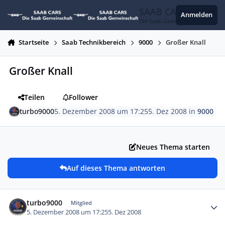
Zum Inhalt springen
SAAB CARS
Anmelden
Die Saab Gemeinschaft
Startseite
Saab Technikbereich
9000
Großer Knall
Großer Knall
Teilen
Follower
turbo9000
5. Dezember 2008 um 17:25
5. Dez 2008
in
9000
Neues Thema starten
Auf dieses Thema antworten
Autor-Statistiken
turbo9000
Mitglied
5. Dezember 2008 um 17:25
5. Dez 2008