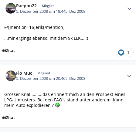
Raephu22
Mitglied
5. Dezember 2008 um 18:44
5. Dez 2008
@[mention=16]erik[/mention]
...mir ergings ebenso, mit dem 9k LLK... :)
Zitat
1
Autor-Statistiken
Flo Muc
Mitglied
5. Dezember 2008 um 20:46
5. Dez 2008
Grosser Knall.........das erinnert mich an den Prospekt eines
LPG-Umrüsters. Bei den FAQ´s stand unter anderem: Kann
mein Auto explodieren ?
Zitat
Autor-Statistiken