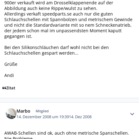
900er verkauft wird am Drosselklappenende auf der
Abbildung auch keine Rippe/wulst zu sehen.
Allerdings verkaft speedparts.se auch nur die guten
Schlauchschellen mit Spannbolzen und metrischem Gewinde
und nicht die Standardvariante mit so nem Schneckenatrieb,
der jedem schon mal im unpassendsten Moment kaputt
gegangen ist.
Bei den Silikonschläuchen darf wohl nicht bei den
Schlauchschellen gespart werden...
Grüße
Andi
Zitat
Autor-Statistiken
Marbo
Mitglied
14. Dezember 2008 um 19:39
14. Dez 2008
AWAB-Schellen sind ok, auch ohne metrische Spanschellen.
Nie Probleme.