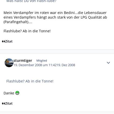
Was hälst Du von Flash-lube?
Mein Verdampfer im roten war ein Bedini...die Lebensdauer
eines Verdampfers hängt auch stark von der LPG Qualität ab
(Parafingehalt)....
Flashlube? Ab in die Tonne!
Zitat
Autor-Statistiken
sturmtiger
Mitglied
19. Dezember 2008 um 11:42
19. Dez 2008
Flashlube? Ab in die Tonne!
Danke
Zitat