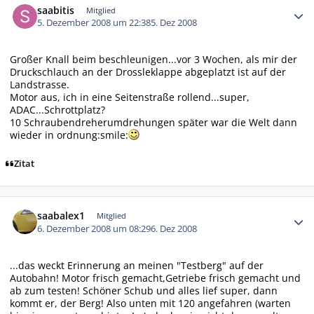
saabitis
Mitglied
5. Dezember 2008 um 22:38
5. Dez 2008
Großer Knall beim beschleunigen...vor 3 Wochen, als mir der
Druckschlauch an der Drossleklappe abgeplatzt ist auf der
Landstrasse.
Motor aus, ich in eine Seitenstraße rollend...super,
ADAC...Schrottplatz?
10 Schraubendreherumdrehungen später war die Welt dann
wieder in ordnung:smile:
Zitat
Autor-Statistiken
saabalex1
Mitglied
6. Dezember 2008 um 08:29
6. Dez 2008
...das weckt Erinnerung an meinen "Testberg" auf der
Autobahn! Motor frisch gemacht,Getriebe frisch gemacht und
ab zum testen! Schöner Schub und alles lief super, dann
kommt er, der Berg! Also unten mit 120 angefahren (warten