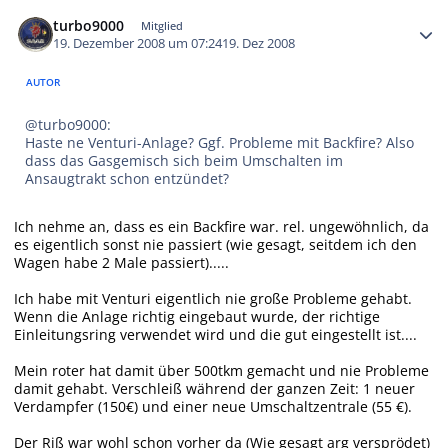
Autor-Statistiken
turbo9000
Mitglied
19. Dezember 2008 um 07:24
19. Dez 2008
AUTOR
@turbo9000:
Haste ne Venturi-Anlage? Ggf. Probleme mit Backfire? Also
dass das Gasgemisch sich beim Umschalten im
Ansaugtrakt schon entzündet?
Ich nehme an, dass es ein Backfire war. rel. ungewöhnlich, da
es eigentlich sonst nie passiert (wie gesagt, seitdem ich den
Wagen habe 2 Male passiert).....
Ich habe mit Venturi eigentlich nie große Probleme gehabt.
Wenn die Anlage richtig eingebaut wurde, der richtige
Einleitungsring verwendet wird und die gut eingestellt ist....
Mein roter hat damit über 500tkm gemacht und nie Probleme
damit gehabt. Verschleiß während der ganzen Zeit: 1 neuer
Verdampfer (150€) und einer neue Umschaltzentrale (55 €).
Der Riß war wohl schon vorher da (Wie gesagt arg versprödet)