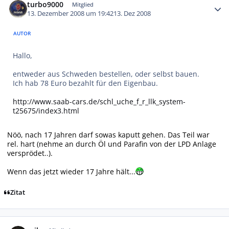
turbo9000
Mitglied
13. Dezember 2008 um 19:42
13. Dez 2008
AUTOR
Hallo,
entweder aus Schweden bestellen, oder selbst bauen.
Ich hab 78 Euro bezahlt für den Eigenbau.
http://www.saab-cars.de/schl_uche_f_r_llk_system-
t25675/index3.html
Nöö, nach 17 Jahren darf sowas kaputt gehen. Das Teil war
rel. hart (nehme an durch Öl und Parafin von der LPD Anlage
versprödet..).
Wenn das jetzt wieder 17 Jahre hält...
Zitat
Autor-Statistiken