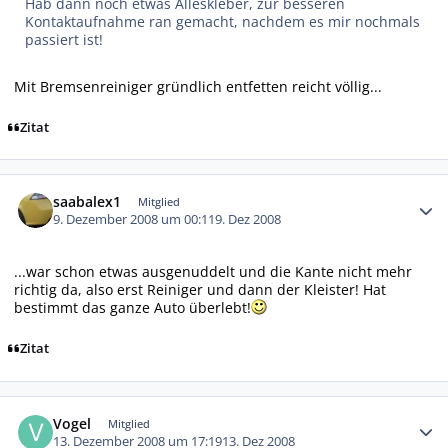
Hab dann noch etwas Alleskleber, zur besseren
Kontaktaufnahme ran gemacht, nachdem es mir nochmals
passiert ist!
Mit Bremsenreiniger gründlich entfetten reicht völlig...
Zitat
Autor-Statistiken
saabalex1
Mitglied
9. Dezember 2008 um 00:11
9. Dez 2008
...war schon etwas ausgenuddelt und die Kante nicht mehr
richtig da, also erst Reiniger und dann der Kleister! Hat
bestimmt das ganze Auto überlebt!
Zitat
Autor-Statistiken
Vogel
Mitglied
13. Dezember 2008 um 17:19
13. Dez 2008