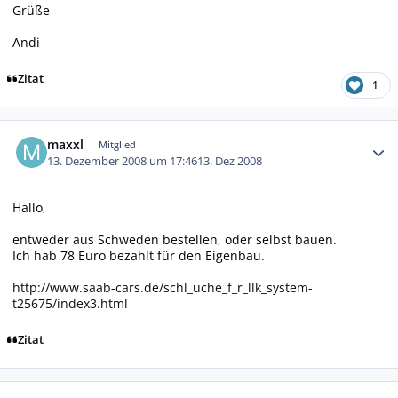
Grüße
Andi
Zitat
1
Autor-Statistiken
maxxl
Mitglied
13. Dezember 2008 um 17:46
13. Dez 2008
Hallo,
entweder aus Schweden bestellen, oder selbst bauen.
Ich hab 78 Euro bezahlt für den Eigenbau.
http://www.saab-cars.de/schl_uche_f_r_llk_system-
t25675/index3.html
Zitat
Autor-Statistiken