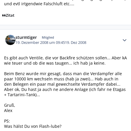
und evtl irtgendwie Falschluft etc....
Zitat
Autor-Statistiken
sturmtiger
Mitglied
19. Dezember 2008 um 09:45
19. Dez 2008
Es gibt auch Ventile, die vor Backfire schützen sollen... Aber kA
wie teuer und ob die was taugen... ich hab ja keine.
Beim Benz wurde mir gesagt, dass man die Verdampfer alle
paar 10000 km wechseln muss (hab ja zwei)... Hab auch in
den Belegen ein paar mal gewechselte Verdampfer dabei...
Aber ok, Du hast ja auch ne andere Anlage (ich fahr ne Etagas
+ Tartarini-Tank)...
Gruß,
Alex
PS:
Was hälst Du von Flash-lube?