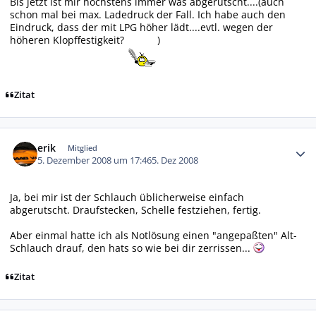
Bis jetzt ist mir höchstens immer was abgerutscht....(auch
schon mal bei max. Ladedruck der Fall. Ich habe auch den
Eindruck, dass der mit LPG höher lädt....evtl. wegen der
höheren Klopffestigkeit?
)
Zitat
Autor-Statistiken
erik
Mitglied
5. Dezember 2008 um 17:46
5. Dez 2008
Ja, bei mir ist der Schlauch üblicherweise einfach
abgerutscht. Draufstecken, Schelle festziehen, fertig.
Aber einmal hatte ich als Notlösung einen "angepaßten" Alt-
Schlauch drauf, den hats so wie bei dir zerrissen...
Zitat
Autor-Statistiken