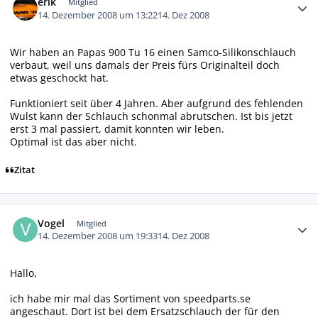
erik
Mitglied
14. Dezember 2008 um 13:22
14. Dez 2008
Wir haben an Papas 900 Tu 16 einen Samco-Silikonschlauch
verbaut, weil uns damals der Preis fürs Originalteil doch
etwas geschockt hat.
Funktioniert seit über 4 Jahren. Aber aufgrund des fehlenden
Wulst kann der Schlauch schonmal abrutschen. Ist bis jetzt
erst 3 mal passiert, damit konnten wir leben.
Optimal ist das aber nicht.
Zitat
Autor-Statistiken
Vogel
Mitglied
14. Dezember 2008 um 19:33
14. Dez 2008
Hallo,
ich habe mir mal das Sortiment von speedparts.se
angeschaut. Dort ist bei dem Ersatzschlauch der für den