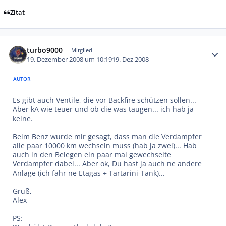
Zitat
Autor-Statistiken
turbo9000
Mitglied
19. Dezember 2008 um 10:19
19. Dez 2008
AUTOR
Es gibt auch Ventile, die vor Backfire schützen sollen...
Aber kA wie teuer und ob die was taugen... ich hab ja
keine.
Beim Benz wurde mir gesagt, dass man die Verdampfer
alle paar 10000 km wechseln muss (hab ja zwei)... Hab
auch in den Belegen ein paar mal gewechselte
Verdampfer dabei... Aber ok, Du hast ja auch ne andere
Anlage (ich fahr ne Etagas + Tartarini-Tank)...
Gruß,
Alex
PS: