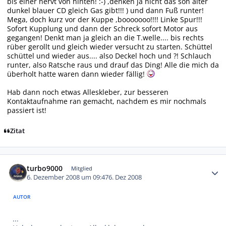
bis einer nervt von hinten! :-) ,denken ja nicht das son alter
dunkel blauer CD gleich Gas gibt!!! ) und dann Fuß runter!
Mega, doch kurz vor der Kuppe ,booooooo!!!! Linke Spur!!!
Sofort Kupplung und dann der Schreck sofort Motor aus
gegangen! Denkt man ja gleich an die T.welle.... bis rechts
rüber gerollt und gleich wieder versucht zu starten. Schüttel
schüttel und wieder aus.... also Deckel hoch und ?! Schlauch
runter, also Ratsche raus und drauf das Ding! Alle die mich da
überholt hatte waren dann wieder fällig!
Hab dann noch etwas Alleskleber, zur besseren
Kontaktaufnahme ran gemacht, nachdem es mir nochmals
passiert ist!
Zitat
Autor-Statistiken
turbo9000
Mitglied
6. Dezember 2008 um 09:47
6. Dez 2008
AUTOR
...