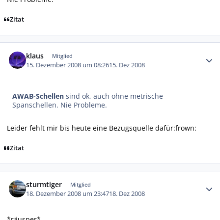
Zitat
Autor-Statistiken
klaus
Mitglied
15. Dezember 2008 um 08:26
15. Dez 2008
AWAB-Schellen
sind ok, auch ohne metrische
Spanschellen. Nie Probleme.
Leider fehlt mir bis heute eine Bezugsquelle dafür:frown:
Zitat
Autor-Statistiken
sturmtiger
Mitglied
18. Dezember 2008 um 23:47
18. Dez 2008
*räusper*