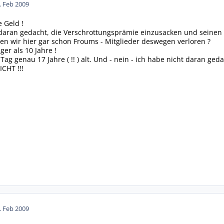
. Feb 2009
 Geld !
daran gedacht, die Verschrottungsprämie einzusacken und seinen 
n wir hier gar schon Froums - Mitglieder deswegen verloren ?
nger als 10 Jahre !
 Tag genau 17 Jahre ( !! ) alt. Und - nein - ich habe nicht daran g
ICHT !!!
. Feb 2009