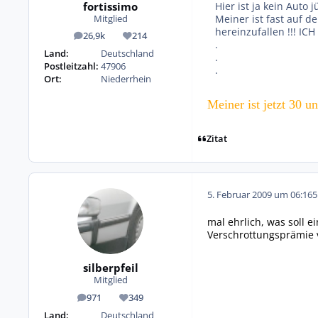
fortissimo
Hier ist ja kein Auto j
Meiner ist fast auf d
Mitglied
hereinzufallen !!! ICH
26,9k
214
Beiträge
Reputation
.
Land:
Deutschland
.
Postleitzahl:
47906
.
Ort:
Niederrhein
Meiner ist jetzt 30 u
Zitat
5. Februar 2009 um 06:16
5
mal ehrlich, was soll 
Verschrottungsprämie 
silberpfeil
Mitglied
971
349
Beiträge
Reputation
Land:
Deutschland