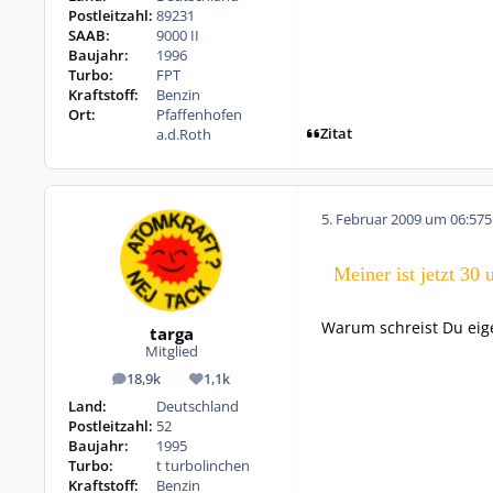
Postleitzahl:
89231
SAAB:
9000 II
Baujahr:
1996
Turbo:
FPT
Kraftstoff:
Benzin
Ort:
Pfaffenhofen
Zitat
a.d.Roth
5. Februar 2009 um 06:57
5
Meiner ist jetzt 30
Warum schreist Du eige
targa
Mitglied
18,9k
1,1k
Beiträge
Reputation
Land:
Deutschland
Postleitzahl:
52
Baujahr:
1995
Turbo:
t turbolinchen
Kraftstoff:
Benzin