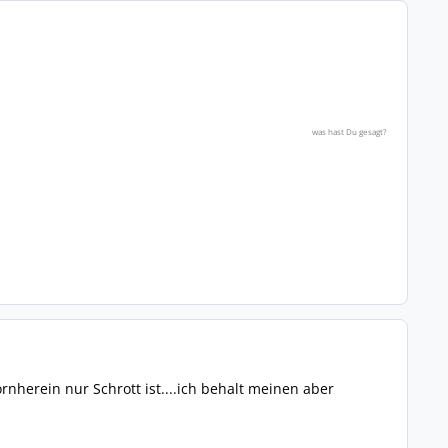
was hast Du gesagt?
ornherein nur Schrott ist....ich behalt meinen aber