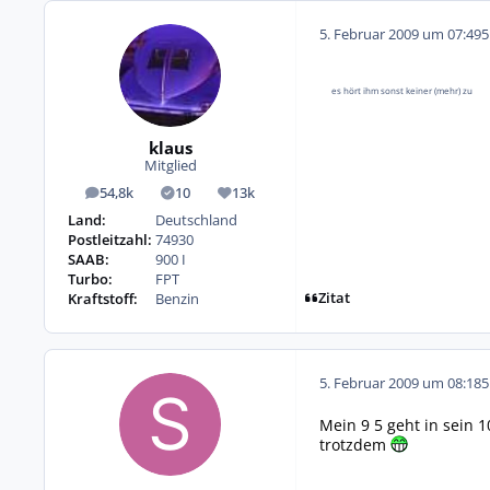
5. Februar 2009 um 07:49
5
es hört ihm sonst keiner (mehr) zu
klaus
Mitglied
54,8k
10
13k
Beiträge
Lösungen
Reputation
Land:
Deutschland
Postleitzahl:
74930
SAAB:
900 I
Turbo:
FPT
Zitat
Kraftstoff:
Benzin
5. Februar 2009 um 08:18
5
Mein 9 5 geht in sein 1
trotzdem