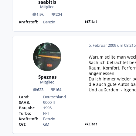
saabitis
Mitglied
1,9k
204
Beiträge
Reputation
Zitat
Kraftstoff:
Benzin
5. Februar 2009 um 08:21
5
Warum sollte man wec
Sachlich betrachtet be
Raum, Komfort, Perfor
angemessen.
Speznas
Da ich immer wieder be
Mitglied
die auch gute Autos ba
Und außerdem - irgend
623
164
Beiträge
Reputation
Land:
Deutschland
SAAB:
9000 II
Baujahr:
1995
Turbo:
FPT
Kraftstoff:
Benzin
Zitat
Ort:
GM