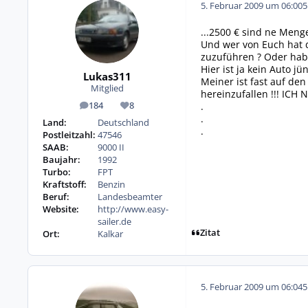
5. Februar 2009 um 06:00
5
...2500 € sind ne Menge
Und wer von Euch hat 
zuzuführen ? Oder habe
Hier ist ja kein Auto jü
Lukas311
Meiner ist fast auf den
Mitglied
hereinzufallen !!! ICH N
.
184
8
Beiträge
Reputation
.
Land:
Deutschland
.
Postleitzahl:
47546
SAAB:
9000 II
Baujahr:
1992
Turbo:
FPT
Kraftstoff:
Benzin
Beruf:
Landesbeamter
Website:
http://www.easy-
sailer.de
Zitat
Ort:
Kalkar
5. Februar 2009 um 06:04
5