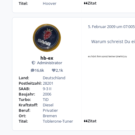
Zitat
Titel:
Hoover
5. Februar 2009 um 07:00
5
Warum schreist Du ei
es hört ihm sonst keiner (mehr) zu
hb-ex
Administrator
16,6k
2,1k
Beiträge
Reputation
Land:
Deutschland
Postleitzahl:
28201
SAAB:
9-3 II
Baujahr:
2006
Turbo:
TiD
Kraftstoff:
Diesel
Beruf:
Privatier
Ort:
Bremen
Zitat
Titel:
Toblerone-Tuner