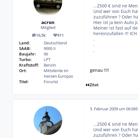
...2500 € sind ne Men
Und wer von Euch hat
zuzuführen ? Oder ha
acron
Hier ist ja kein Auto j
Meiner ist fast auf d
Mitglied
hereinzufallen !!! ICH
16,5k
911
Beiträge
Reputation
.
Land:
Deutschland
.
SAAB:
9000 II
.
Baujahr:
96
Turbo:
LPT
Kraftstoff:
Benzin
genau !!!!
Ort:
Mittelerde im
Herzen Europas
Titel:
Forurist
Zitat
5. Februar 2009 um 06:08
5
...2500 € sind ne Men
Und wer von Euch hat
zuzuführen ? Oder ha