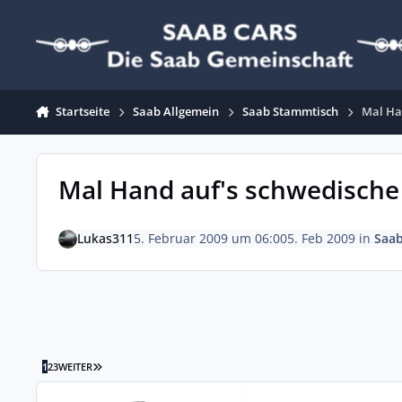
Zum Inhalt springen
Startseite
Saab Allgemein
Saab Stammtisch
Mal Han
Mal Hand auf's schwedische 
Lukas311
5. Februar 2009 um 06:00
5. Feb 2009
in
Saa
LETZTE SEITE
1
2
3
WEITER