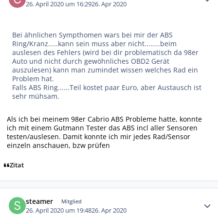
26. April 2020 um 16:29
26. Apr 2020
Bei ähnlichen Sympthomen wars bei mir der ABS
Ring/Kranz.....kann sein muss aber nicht........beim
auslesen des Fehlers (wird bei dir problematisch da 98er
Auto und nicht durch gewöhnliches OBD2 Gerät
auszulesen) kann man zumindet wissen welches Rad ein
Problem hat.
Falls ABS Ring......Teil kostet paar Euro, aber Austausch ist
sehr mühsam.
Als ich bei meinem 98er Cabrio ABS Probleme hatte, konnte
ich mit einem Gutmann Tester das ABS incl aller Sensoren
testen/auslesen. Damit konnte ich mir jedes Rad/Sensor
einzeln anschauen, bzw prüfen
Zitat
Autor-Statistiken
steamer
Mitglied
26. April 2020 um 19:48
26. Apr 2020