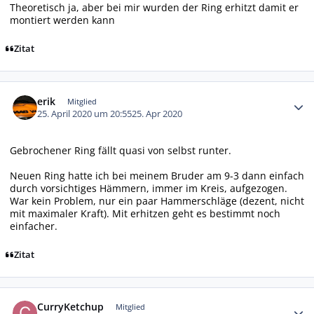
Theoretisch ja, aber bei mir wurden der Ring erhitzt damit er
montiert werden kann
Zitat
Autor-Statistiken
erik
Mitglied
25. April 2020 um 20:55
25. Apr 2020
Gebrochener Ring fällt quasi von selbst runter.
Neuen Ring hatte ich bei meinem Bruder am 9-3 dann einfach
durch vorsichtiges Hämmern, immer im Kreis, aufgezogen.
War kein Problem, nur ein paar Hammerschläge (dezent, nicht
mit maximaler Kraft). Mit erhitzen geht es bestimmt noch
einfacher.
Zitat
Autor-Statistiken
CurryKetchup
Mitglied