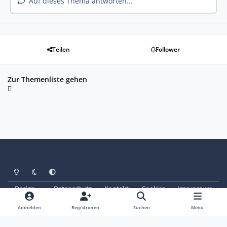
Auf dieses Thema antworten...
Teilen
Follower
Zur Themenliste gehen
Heller Modus
Dunkler Modus
Systemeinstellung
Design
Datenschutz
Kontakt
Cookies
Impressum
© Copyright 2025 - SAABoteure e. V.
Powered by
Invision Community
Anmelden
Registrieren
Suchen
Menü