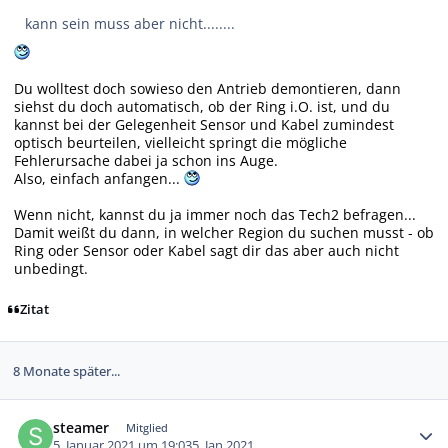
kann sein muss aber nicht........
Du wolltest doch sowieso den Antrieb demontieren, dann
siehst du doch automatisch, ob der Ring i.O. ist, und du
kannst bei der Gelegenheit Sensor und Kabel zumindest
optisch beurteilen, vielleicht springt die mögliche
Fehlerursache dabei ja schon ins Auge.
Also, einfach anfangen...
Wenn nicht, kannst du ja immer noch das Tech2 befragen...
Damit weißt du dann, in welcher Region du suchen musst - ob
Ring oder Sensor oder Kabel sagt dir das aber auch nicht
unbedingt.
Zitat
8 Monate später...
Autor-Statistiken
steamer
Mitglied
5. Januar 2021 um 19:03
5. Jan 2021