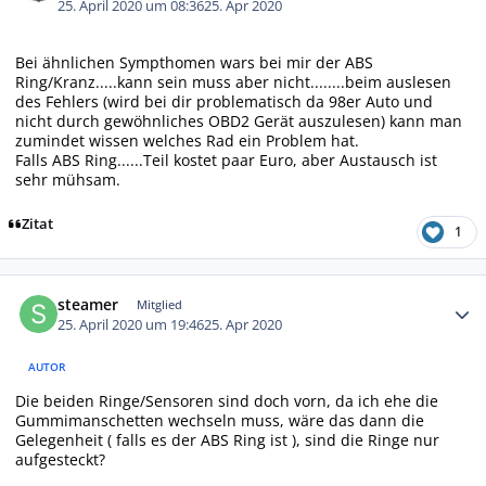
25. April 2020 um 08:36
25. Apr 2020
Bei ähnlichen Sympthomen wars bei mir der ABS
Ring/Kranz.....kann sein muss aber nicht........beim auslesen
des Fehlers (wird bei dir problematisch da 98er Auto und
nicht durch gewöhnliches OBD2 Gerät auszulesen) kann man
zumindet wissen welches Rad ein Problem hat.
Falls ABS Ring......Teil kostet paar Euro, aber Austausch ist
sehr mühsam.
Zitat
1
Autor-Statistiken
steamer
Mitglied
25. April 2020 um 19:46
25. Apr 2020
AUTOR
Die beiden Ringe/Sensoren sind doch vorn, da ich ehe die
Gummimanschetten wechseln muss, wäre das dann die
Gelegenheit ( falls es der ABS Ring ist ), sind die Ringe nur
aufgesteckt?