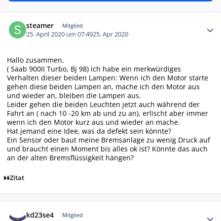
Autor-Statistiken
steamer
Mitglied
25. April 2020 um 07:49
25. Apr 2020
Hallo zusammen,
( Saab 900II Turbo, Bj 98) ich habe ein merkwürdiges
Verhalten dieser beiden Lampen: Wenn ich den Motor starte
gehen diese beiden Lampen an, mache ich den Motor aus
und wieder an, bleiben die Lampen aus.
Leider gehen die beiden Leuchten jetzt auch während der
Fahrt an ( nach 10 -20 km ab und zu an), erlischt aber immer
wenn ich den Motor kurz aus und wieder an mache.
Hat jemand eine Idee, was da defekt sein könnte?
Ein Sensor oder baut meine Bremsanlage zu wenig Druck auf
und braucht einen Moment bis alles ok ist? Könnte das auch
an der alten Bremsflüssigkeit hängen?
Zitat
Autor-Statistiken
kd23se4
Mitglied