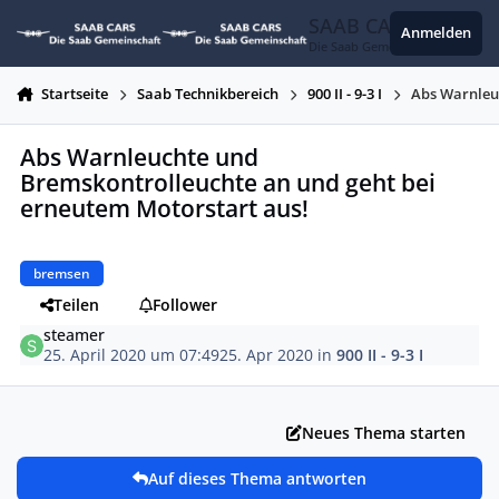
Zum Inhalt springen
SAAB CARS
Anmelden
Die Saab Gemeinschaft
Startseite
Saab Technikbereich
900 II - 9-3 I
Abs Warnleu
Abs Warnleuchte und
Bremskontrolleuchte an und geht bei
erneutem Motorstart aus!
bremsen
Teilen
Follower
steamer
25. April 2020 um 07:49
25. Apr 2020
in
900 II - 9-3 I
Neues Thema starten
Auf dieses Thema antworten