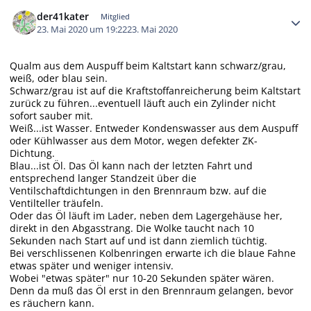
Autor-Statistiken
der41kater
Mitglied
23. Mai 2020 um 19:22
23. Mai 2020
Qualm aus dem Auspuff beim Kaltstart kann schwarz/grau,
weiß, oder blau sein.
Schwarz/grau ist auf die Kraftstoffanreicherung beim Kaltstart
zurück zu führen...eventuell läuft auch ein Zylinder nicht
sofort sauber mit.
Weiß...ist Wasser. Entweder Kondenswasser aus dem Auspuff
oder Kühlwasser aus dem Motor, wegen defekter ZK-
Dichtung.
Blau...ist Öl. Das Öl kann nach der letzten Fahrt und
entsprechend langer Standzeit über die
Ventilschaftdichtungen in den Brennraum bzw. auf die
Ventilteller träufeln.
Oder das Öl läuft im Lader, neben dem Lagergehäuse her,
direkt in den Abgasstrang. Die Wolke taucht nach 10
Sekunden nach Start auf und ist dann ziemlich tüchtig.
Bei verschlissenen Kolbenringen erwarte ich die blaue Fahne
etwas später und weniger intensiv.
Wobei "etwas später" nur 10-20 Sekunden später wären.
Denn da muß das Öl erst in den Brennraum gelangen, bevor
es räuchern kann.