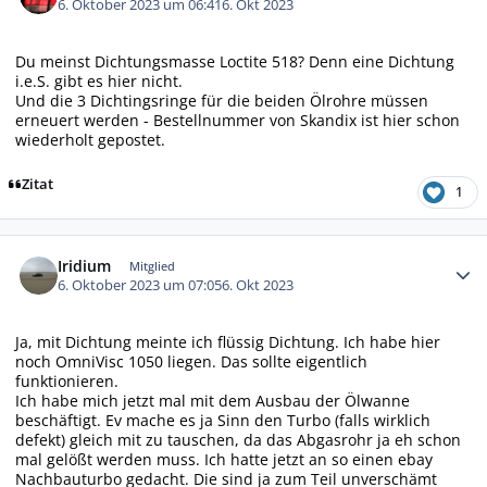
6. Oktober 2023 um 06:41
6. Okt 2023
Du meinst Dichtungsmasse Loctite 518? Denn eine Dichtung
i.e.S. gibt es hier nicht.
Und die 3 Dichtingsringe für die beiden Ölrohre müssen
erneuert werden - Bestellnummer von Skandix ist hier schon
wiederholt gepostet.
Zitat
1
Autor-Statistiken
Iridium
Mitglied
6. Oktober 2023 um 07:05
6. Okt 2023
Ja, mit Dichtung meinte ich flüssig Dichtung. Ich habe hier
noch OmniVisc 1050 liegen. Das sollte eigentlich
funktionieren.
Ich habe mich jetzt mal mit dem Ausbau der Ölwanne
beschäftigt. Ev mache es ja Sinn den Turbo (falls wirklich
defekt) gleich mit zu tauschen, da das Abgasrohr ja eh schon
mal gelößt werden muss. Ich hatte jetzt an so einen ebay
Nachbauturbo gedacht. Die sind ja zum Teil unverschämt