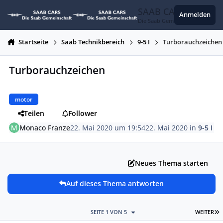
Zum Inhalt springen
SAAB CARS
Anmelden
Die Saab Gemeinschaft
Startseite
Saab Technikbereich
9-5 I
Turborauchzeichen
Turborauchzeichen
motor
Teilen
Follower
Monaco Franze
22. Mai 2020 um 19:54
22. Mai 2020
in
9-5 I
Neues Thema starten
Auf dieses Thema antworten
L
SEITE 1 VON 5
WEITER