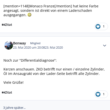
[mention=1148]Monaco Franze[/mention] hat keine Farbe
angesagt, sondern ist direkt von einem Laderschaden
ausgegangen.
Zitat
1
Autor-Statistiken
Benway
Mitglied
23. Mai 2020 um 20:08
23. Mai 2020
Noch zur "Differentialdiagnose":
Kerzen anschauen. ZKD betrifft nur einen / einzelne Zylinder,
Öl im Ansaugrakt von der Lader-Seite betrifft alle Zylinder.
Viele Grüße!
Zitat
1
3 Jahre später...