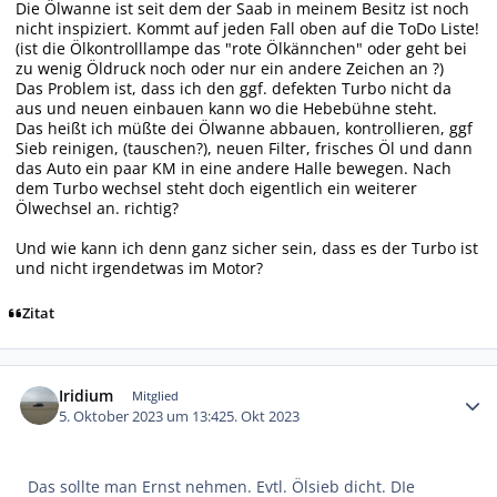
Die Ölwanne ist seit dem der Saab in meinem Besitz ist noch
nicht inspiziert. Kommt auf jeden Fall oben auf die ToDo Liste!
(ist die Ölkontrolllampe das "rote Ölkännchen" oder geht bei
zu wenig Öldruck noch oder nur ein andere Zeichen an ?)
Das Problem ist, dass ich den ggf. defekten Turbo nicht da
aus und neuen einbauen kann wo die Hebebühne steht.
Das heißt ich müßte dei Ölwanne abbauen, kontrollieren, ggf
Sieb reinigen, (tauschen?), neuen Filter, frisches Öl und dann
das Auto ein paar KM in eine andere Halle bewegen. Nach
dem Turbo wechsel steht doch eigentlich ein weiterer
Ölwechsel an. richtig?
Und wie kann ich denn ganz sicher sein, dass es der Turbo ist
und nicht irgendetwas im Motor?
Zitat
Autor-Statistiken
Iridium
Mitglied
5. Oktober 2023 um 13:42
5. Okt 2023
Das sollte man Ernst nehmen. Evtl. Ölsieb dicht. DIe