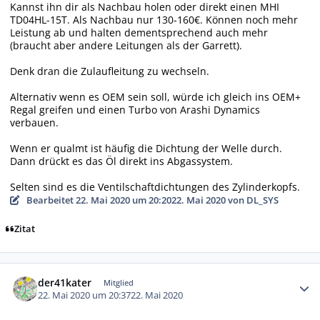
Kannst ihn dir als Nachbau holen oder direkt einen MHI
TD04HL-15T. Als Nachbau nur 130-160€. Können noch mehr
Leistung ab und halten dementsprechend auch mehr
(braucht aber andere Leitungen als der Garrett).
Denk dran die Zulaufleitung zu wechseln.
Alternativ wenn es OEM sein soll, würde ich gleich ins OEM+
Regal greifen und einen Turbo von Arashi Dynamics
verbauen.
Wenn er qualmt ist häufig die Dichtung der Welle durch.
Dann drückt es das Öl direkt ins Abgassystem.
Selten sind es die Ventilschaftdichtungen des Zylinderkopfs.
Bearbeitet
22. Mai 2020 um 20:20
22. Mai 2020
von DL_SYS
Zitat
Autor-Statistiken
der41kater
Mitglied
22. Mai 2020 um 20:37
22. Mai 2020