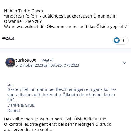
Neben Turbo-Check:
"anderes Pfeifen" - quälendes Sauggeräusch Ölpumpe in
Ölwanne - Sieb zu?
Wann war zuletzt die Ölwanne runter und das Ölsieb geprüft?
Zitat
1
Autor-Statistiken
turbo9000
Mitglied
5. Oktober 2023 um 08:52
5. Okt 2023
G...
Gesten fiel mir dann bei Beschleunigen ein ganz kurzes
sporadische aufblinken der Ölkontrolleuchte bei fahen
auf...
Danke & Gruß
Daniel
Das sollte man Ernst nehmen. Evtl. Ölsieb dicht. DIe
Ölkontrollleuchte geht erst bei sehr niedrigen Öldruck
an....eigentlich zu spät...