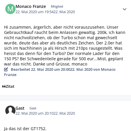
Autor-Statistiken
Monaco Franze
Mitglied
22. Mai 2020 um 19:54
22. Mai 2020
Hi zusammen, ärgerlich, aber nicht vorauszusehen. Unser
Gebrauchtkauf raucht beim Anlassen gewaltig. 200k, ich kann
nicht nachvollziehen, ob der Turbo schon mal gewechselt
wurde, deute das aber als deutliches Zeichen. Der 2.0er hat
sich im Nachhinein ja als Hirsch mit 210ps rausgestellt. Was
heisst das denn für den Turbo? Der normale Lader für den
150 PS? Bei Schwedenteile gerade für 500 eur...Mist, geplant
war das nicht. Danke und Grüsse, monaco
Bearbeitet
22. Mai 2020 um 20:00
22. Mai 2020
von Monaco
Franze
Zitat
Gast
Gast
22. Mai 2020 um 20:10
22. Mai 2020
Ja das ist der GT1752.