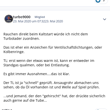
3
Autor-Statistiken
turbo9000
Mitglied
23. Mai 2020 um 07:32
23. Mai 2020
Rauchen direkt beim Kaltstart würde ich nicht dem
Turbolader zuordnen.
Das ist eher ein Anzeichen für Ventilschaftdichtungen, oder
Kolbenringe.
TL: erst wenn der etwas warm ist, kann er entweder im
Standgas qualmen, oder bei Entlastung.
Es gibt immer Ausnahmen....das ist klar.
Der TL ist ja "schnell" geprüft. Ansaugrohr abmachen uns
sehen, ob da Öl vorhanden ist und Welle auf Spiel prüfen.
...und jemand, der den "gehirscht" hat, der drückte sicherlich
auch gerne auf die Tube...