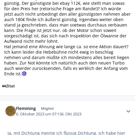
günstig. Der günstigste bei ebay 112€, wie stellt man sowas
für den Preis her (retorische Frage am Rande!)? Ich würde
jetzt auch nicht unbedingt den aller günstigsten nehmen aber
auch 180€ finde ich äußerst günstig. Irgendwo weiter oben
stand ja geschrieben, dass man soetwas durchaus verbauen
kann. Die Frage ist jetzt nur, ob der Motor schon soweit
vorgeschädigt ist, das sich nach Inspektion der Ölwanne der
Aufwand nicht mehr lohnt.
Hat jemand eine Ahnung wie lange ca. so eine Aktion dauert?
Ich kann leider die Hebebühne nicht ewig in beschlag
nehmen und darum müßte ich mindestens alles bereit liegen
haben. Zur Not könnte ich natürlich auch den neuen Turbo
auch wierder zurücksenden, falls es wirklich der Anfang vom
Ende ist.
Zitat
Autor-Statistiken
Flemming
Mitglied
6. Oktober 2023 um 07:13
6. Okt 2023
Ja, mit Dichtung meinte ich flüssig Dichtung. Ich habe hier