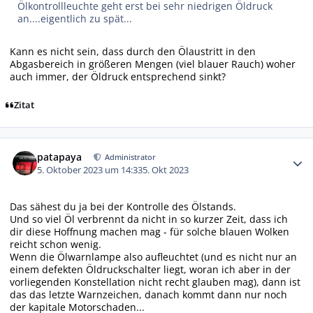
Ölkontrollleuchte geht erst bei sehr niedrigen Öldruck
an....eigentlich zu spät...
Kann es nicht sein, dass durch den Ölaustritt in den
Abgasbereich in größeren Mengen (viel blauer Rauch) woher
auch immer, der Öldruck entsprechend sinkt?
Zitat
Autor-Statistiken
patapaya
Administrator
5. Oktober 2023 um 14:33
5. Okt 2023
Das sähest du ja bei der Kontrolle des Ölstands.
Und so viel Öl verbrennt da nicht in so kurzer Zeit, dass ich
dir diese Hoffnung machen mag - für solche blauen Wolken
reicht schon wenig.
Wenn die Ölwarnlampe also aufleuchtet (und es nicht nur an
einem defekten Öldruckschalter liegt, woran ich aber in der
vorliegenden Konstellation nicht recht glauben mag), dann ist
das das letzte Warnzeichen, danach kommt dann nur noch
der kapitale Motorschaden...