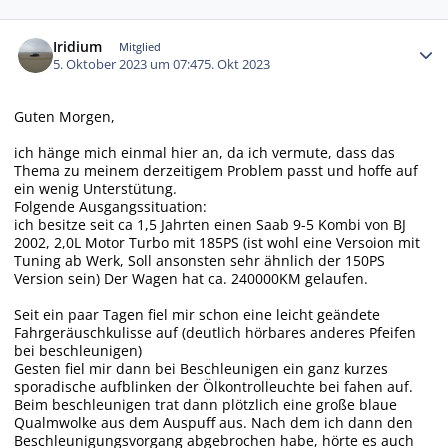
Autor-Statistiken
Iridium
Mitglied
5. Oktober 2023 um 07:47
5. Okt 2023
Guten Morgen,
ich hänge mich einmal hier an, da ich vermute, dass das
Thema zu meinem derzeitigem Problem passt und hoffe auf
ein wenig Unterstütung.
Folgende Ausgangssituation:
ich besitze seit ca 1,5 Jahrten einen Saab 9-5 Kombi von BJ
2002, 2,0L Motor Turbo mit 185PS (ist wohl eine Versoion mit
Tuning ab Werk, Soll ansonsten sehr ähnlich der 150PS
Version sein) Der Wagen hat ca. 240000KM gelaufen.
Seit ein paar Tagen fiel mir schon eine leicht geändete
Fahrgeräuschkulisse auf (deutlich hörbares anderes Pfeifen
bei beschleunigen)
Gesten fiel mir dann bei Beschleunigen ein ganz kurzes
sporadische aufblinken der Ölkontrolleuchte bei fahen auf.
Beim beschleunigen trat dann plötzlich eine große blaue
Qualmwolke aus dem Auspuff aus. Nach dem ich dann den
Beschleunigungsvorgang abgebrochen habe, hörte es auch