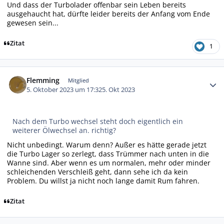
Und dass der Turbolader offenbar sein Leben bereits
ausgehaucht hat, dürfte leider bereits der Anfang vom Ende
gewesen sein...
Zitat
1
Autor-Statistiken
Flemming
Mitglied
5. Oktober 2023 um 17:32
5. Okt 2023
Nach dem Turbo wechsel steht doch eigentlich ein
weiterer Ölwechsel an. richtig?
Nicht unbedingt. Warum denn? Außer es hätte gerade jetzt
die Turbo Lager so zerlegt, dass Trümmer nach unten in die
Wanne sind. Aber wenn es um normalen, mehr oder minder
schleichenden Verschleiß geht, dann sehe ich da kein
Problem. Du willst ja nicht noch lange damit Rum fahren.
Zitat