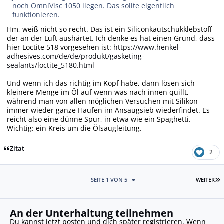
noch OmniVisc 1050 liegen. Das sollte eigentlich
funktionieren.
Hm, weiß nicht so recht. Das ist ein Siliconkautschukklebstoff
der an der Luft aushärtet. Ich denke es hat einen Grund, dass
hier Loctite 518 vorgesehen ist:
https://www.henkel-
adhesives.com/de/de/produkt/gasketing-
sealants/loctite_5180.html
Und wenn ich das richtig im Kopf habe, dann lösen sich
kleinere Menge im Öl auf wenn was nach innen quillt,
während man von allen möglichen Versuchen mit Silikon
immer wieder ganze Haufen im Ansaugsieb wiederfindet. Es
reicht also eine dünne Spur, in etwa wie ein Spaghetti.
Wichtig: ein Kreis um die Ölsaugleitung.
Zitat
2
L
SEITE 1 VON 5
WEITER
An der Unterhaltung teilnehmen
Du kannst jetzt posten und dich später registrieren. Wenn