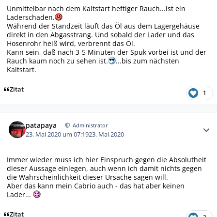
Unmittelbar nach dem Kaltstart heftiger Rauch...ist ein
Laderschaden.
Während der Standzeit läuft das Öl aus dem Lagergehäuse
direkt in den Abgasstrang. Und sobald der Lader und das
Hosenrohr heiß wird, verbrennt das Öl.
Kann sein, daß nach 3-5 Minuten der Spuk vorbei ist und der
Rauch kaum noch zu sehen ist.
...bis zum nächsten
Kaltstart.
Zitat
1
Autor-Statistiken
patapaya
Administrator
23. Mai 2020 um 07:19
23. Mai 2020
Immer wieder muss ich hier Einspruch gegen die Absolutheit
dieser Aussage einlegen, auch wenn ich damit nichts gegen
die Wahrscheinlichkeit dieser Ursache sagen will.
Aber das kann mein Cabrio auch - das hat aber keinen
Lader...
Zitat