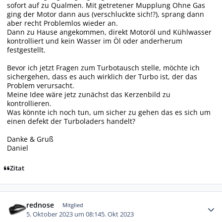
sofort auf zu Qualmen. Mit getretener Mupplung Ohne Gas
ging der Motor dann aus (verschluckte sich!?), sprang dann
aber recht Problemlos wieder an.
Dann zu Hause angekommen, direkt Motoröl und Kühlwasser
kontrolliert und kein Wasser im Öl oder anderherum
festgestellt.
Bevor ich jetzt Fragen zum Turbotausch stelle, möchte ich
sichergehen, dass es auch wirklich der Turbo ist, der das
Problem verursacht.
Meine Idee wäre jetz zunächst das Kerzenbild zu
kontrollieren.
Was könnte ich noch tun, um sicher zu gehen das es sich um
einen defekt der Turboladers handelt?
Danke & Gruß
Daniel
Zitat
Autor-Statistiken
rednose
Mitglied
5. Oktober 2023 um 08:14
5. Okt 2023