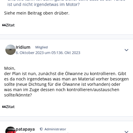
ist und nicht irgendetwas im Motor?
Siehe mein Beitrag oben drüber.
Zitat
Autor-Statistiken
Iridium
Mitglied
6. Oktober 2023 um 05:13
6. Okt 2023
Moin,
der Plan ist nun, zunächst die Ölwanne zu kontrollieren. Gibt
es da noch irgendetwas was man an Material vorher besorgen
sollte (neue Dichtung für die Ölwanne ist vorhanden) oder
was man im Zuge dessen noch kontrollieren/austauschen
sollte/könnte?
Zitat
Autor-Statistiken
patapaya
Administrator