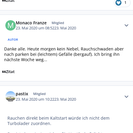
Zitat
1
Autor-Statistiken
Monaco Franze
Mitglied
23. Mai 2020 um 08:52
23. Mai 2020
AUTOR
Danke alle. Heute morgen kein Nebel, Rauchschwaden aber
nach parken bei (leichtem) Gefälle (bergauf). Ich bring ihn
nächste Woche weg...
Zitat
Autor-Statistiken
pastix
Mitglied
23. Mai 2020 um 10:22
23. Mai 2020
Rauchen direkt beim Kaltstart würde ich nicht dem
Turbolader zuordnen.