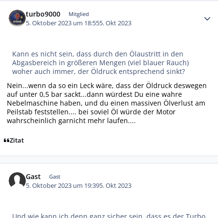
Autor-Statistiken
turbo9000
Mitglied
5. Oktober 2023 um 18:55
5. Okt 2023
Kann es nicht sein, dass durch den Ölaustritt in den
Abgasbereich in größeren Mengen (viel blauer Rauch)
woher auch immer, der Öldruck entsprechend sinkt?
Nein...wenn da so ein Leck wäre, dass der Öldruck deswegen
auf unter 0,5 bar sackt...dann würdest Du eine wahre
Nebelmaschine haben, und du einen massiven Ölverlust am
Peilstab feststellen.... bei soviel Öl würde der Motor
wahrscheinlich garnicht mehr laufen....
Zitat
Gast
Gast
5. Oktober 2023 um 19:39
5. Okt 2023
Und wie kann ich denn ganz sicher sein, dass es der Turbo