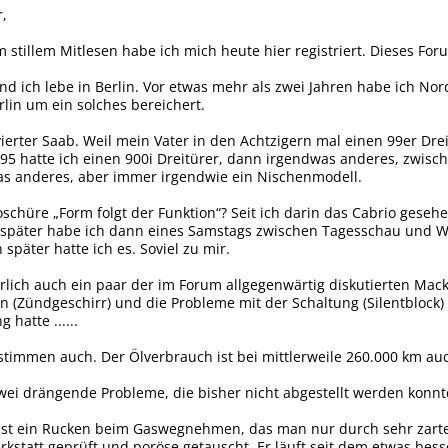
,
stillem Mitlesen habe ich mich heute hier registriert. Dieses Forum
d ich lebe in Berlin. Vor etwas mehr als zwei Jahren habe ich No
in um ein solches bereichert.
ierter Saab. Weil mein Vater in den Achtzigern mal einen 99er Drei
95 hatte ich einen 900i Dreitürer, dann irgendwas anderes, zwisch
as anderes, aber immer irgendwie ein Nischenmodell.
schüre „Form folgt der Funktion“? Seit ich darin das Cabrio gesehe
 später habe ich dann eines Samstags zwischen Tagesschau und Wet
päter hatte ich es. Soviel zu mir.
rlich auch ein paar der im Forum allgegenwärtig diskutierten Mac
 (Zündgeschirr) und die Probleme mit der Schaltung (Silentblock) b
 hatte ......
stimmen auch. Der Ölverbrauch ist bei mittlerweile 260.000 km a
wei drängende Probleme, die bisher nicht abgestellt werden konnt
 ist ein Rucken beim Gaswegnehmen, das man nur durch sehr zar
tatt geprüft und poröse getauscht. Er läuft seit dem etwas besser,