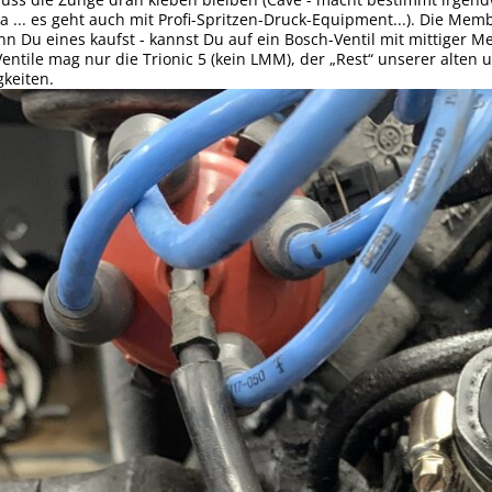
ja ... es geht auch mit Profi-Spritzen-Druck-Equipment...). Die Me
n Du eines kaufst - kannst Du auf ein Bosch-Ventil mit mittiger Me
Ventile mag nur die Trionic 5 (kein LMM), der „Rest“ unserer alte
keiten.