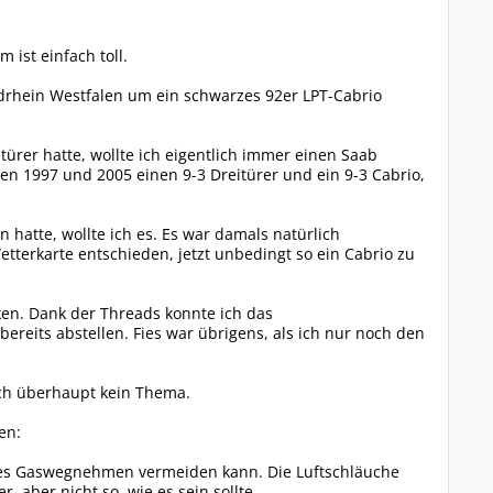
 ist einfach toll.
rdrhein Westfalen um ein schwarzes 92er LPT-Cabrio
türer hatte, wollte ich eigentlich immer einen Saab
en 1997 und 2005 einen 9-3 Dreitürer und ein 9-3 Cabrio,
n hatte, wollte ich es. Es war damals natürlich
terkarte entschieden, jetzt unbedingt so ein Cabrio zu
ken. Dank der Threads konnte ich das
ereits abstellen. Fies war übrigens, als ich nur noch den
uch überhaupt kein Thema.
en:
tes Gaswegnehmen vermeiden kann. Die Luftschläuche
 aber nicht so, wie es sein sollte.