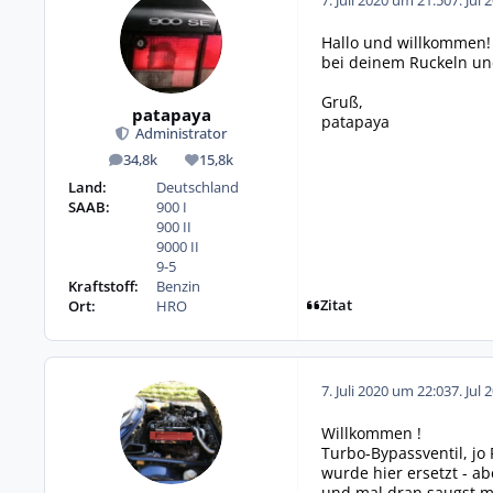
7. Juli 2020 um 21:50
7. Jul 
Hallo und willkommen!
bei deinem Ruckeln und
Gruß,
patapaya
patapaya
Administrator
34,8k
15,8k
Beiträge
Reputation
Land:
Deutschland
SAAB:
900 I
900 II
9000 II
9-5
Kraftstoff:
Benzin
Zitat
Ort:
HRO
7. Juli 2020 um 22:03
7. Jul 
Willkommen !
Turbo-Bypassventil, jo
wurde hier ersetzt - a
und mal dran saugst m