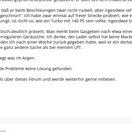
, daß er beim Beschleunigen zwar nicht ruckelt, aber irgendwie seh
geschnürt“. Ich habe zwar einmal auf freier Strecke probiert, wie 
unigt, ist nicht so, wie ein Turbo mit 140 PS sein sollte. Irgendwie 
stisch deutlich präsent. Man merkt beim Gasgeben nach etwa einer
irregulären Geräusche. Ich denke, der Lader selbst hat keine Mack
 den ich nach einer Woche zurück gegeben hatte, weil er ein der
ne ganz andere Sache als bei meinem LPT.
iegt was im Argen.
ide Probleme keine Lösung gefunden.
lls über dieses Forum und werde weiterhin gerne mitlesen.