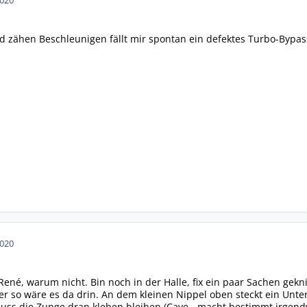
2020
 zähen Beschleunigen fällt mir spontan ein defektes Turbo-Bypassv
2020
 René, warum nicht. Bin noch in der Halle, fix ein paar Sachen gek
ber so wäre es da drin. An dem kleinen Nippel oben steckt ein Un
uss die Zunge dran kleben bleiben (Cave - macht bestimmt irgendw