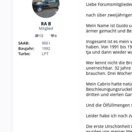
Liebe Forumsmitglieder
nach über zweijährigem 
RA B
Mein Name ist Guido un
Mitglied
ärmer gemacht und Berl
13
4
Beiträge
Reputation
Insgesamt ist es mein v
SAAB:
900 I
haben. Von 1991 bis 19
Baujahr:
1992
tja und dann wieder w
Turbo:
LPT
Wer kennt nicht die Bro
unerreichbar. 32 Jahre
brauchen. Drei Wochen s
Mein Cabrio hatte natü
Beschleunigungsruckeln
dritten und vierten Gang
Und die Ölfüllmengen 
Leider habe ich noch z
Die erste Unschönheit
wurden von meiner Werks