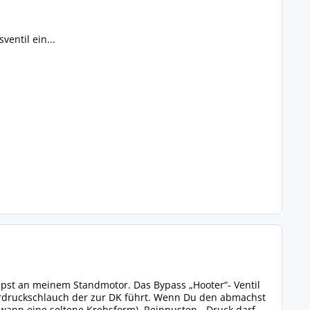
entil ein...
nipst an meinem Standmotor. Das Bypass „Hooter“- Ventil
terdruckschlauch der zur DK führt. Wenn Du den abmachst
ann eine seltene Krebsform). Reinpusten - Druck darf