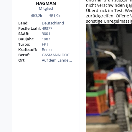
HAGMAN
nicht verschwinden (ja
Mitglied
Überdruck im Test. Wen
zurückgreifen. Offene 
3,2k
1,9k
Beiträge
Reputation
sonstige Unregelmässig
Land:
Deutschland
Postleitzahl:
49377
SAAB:
900 I
Baujahr:
1987
Turbo:
FPT
Kraftstoff:
Benzin
Beruf:
GASMANN DOC
Ort:
Auf dem Lande ...