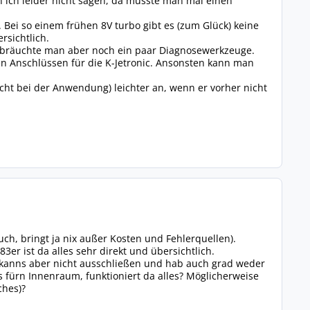
 ich leider nicht sagen, da müsste man mal einen
Bei so einem frühen 8V turbo gibt es (zum Glück) keine
rsichtlich.
n bräuchte man aber noch ein paar Diagnosewerkzeuge.
n Anschlüssen für die K-Jetronic. Ansonsten kann man
icht bei der Anwendung) leichter an, wenn er vorher nicht
ch, bringt ja nix außer Kosten und Fehlerquellen).
er ist da alles sehr direkt und übersichtlich.
, kanns aber nicht ausschließen und hab auch grad weder
 fürn Innenraum, funktioniert da alles? Möglicherweise
ches)?