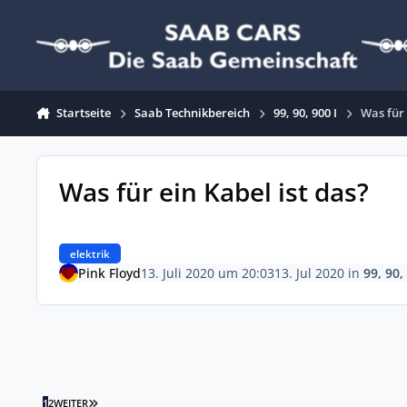
Zum Inhalt springen
Startseite
Saab Technikbereich
99, 90, 900 I
Was für 
Was für ein Kabel ist das?
elektrik
Pink Floyd
13. Juli 2020 um 20:03
13. Jul 2020
in
99, 90,
LETZTE SEITE
1
2
WEITER