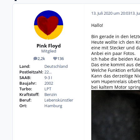
13. Juli 2020 um 20:03
13. J
Hallo!
Bin gerade in den letz
Heute wollte ich den K
Pink Floyd
eine mit Stecker und d
Mitglied
Anbei ein paar Fotos.
Ich habe die beiden K
2,2k
136
Beiträge
Reputation
Das eine kommt aus de
Land:
Deutschland
Welche Funktion erfüll
Postleitzahl:
22...
Kann das derzeitige Ni
SAAB:
9-3 I
vom Hupenrelais überbr
Baujahr:
2002
bei kaltem Motor spring
Turbo:
LPT
Kraftstoff:
Benzin
Beruf:
Lebenskünstler
Ort:
Hamburg