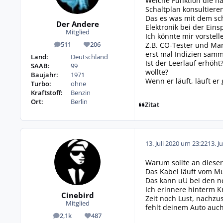
Welche Funktion die ha
Schaltplan konsultiere
Das es was mit dem sch
Der Andere
Elektronik bei der Ein
Mitglied
Ich könnte mir vorste
Z.B. CO-Tester und Ma
511
206
Beiträge
Reputation
erst mal Indizien samm
Land:
Deutschland
Ist der Leerlauf erhöht
SAAB:
99
wollte?
Baujahr:
1971
Wenn er läuft, läuft er 
Turbo:
ohne
Kraftstoff:
Benzin
Ort:
Berlin
Zitat
13. Juli 2020 um 23:22
13. J
Warum sollte an dieser
Das Kabel läuft vom Mu
Das kann uU bei den ne
Ich erinnere hinterm K
Cinebird
Zeit noch Lust, nachzu
Mitglied
fehlt deinem Auto auch
2,1k
487
Beiträge
Reputation