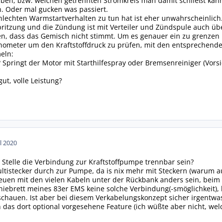
ben, bzw. welchen getrennten Stromkreis man damit schließt kann
n. Oder mal gucken was passiert.
lechten Warmstartverhalten zu tun hat ist eher unwahrscheinlich. 
spritzung und die Zündung ist mit Verteiler und Zündspule auch übe
llen, dass das Gemisch nicht stimmt. Um es genauer ein zu grenze
nometer um den Kraftstoffdruck zu prüfen, mit den entsprechende
eln:
? Springt der Motor mit Starthilfespray oder Bremsenreiniger (Vors
gut, volle Leistung?
ul 2020
 Stelle die Verbindung zur Kraftstoffpumpe trennbar sein?
ltistecker durch zur Pumpe, da is nix mehr mit Steckern (warum au
uen mit den vielen Kabeln unter der Rückbank anders sein, beim 83
niebrett meines 83er EMS keine solche Verbindung(-smöglichkeit)
schauen. Ist aber bei diesem Verkabelungskonzept sicher irgentwas
 das dort optional vorgesehene Feature (ich wüßte aber nicht, wel