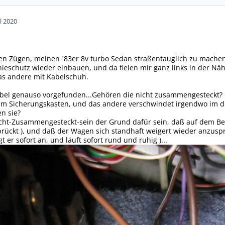
ul 2020
ten Zügen, meinen ´83er 8v turbo Sedan straßentauglich zu machen
nieschutz wieder einbauen, und da fielen mir ganz links in der N
as andere mit Kabelschuh.
abel genauso vorgefunden...Gehören die nicht zusammengesteckt?
m Sicherungskasten, und das andere verschwindet irgendwo im d
en sie?
cht-Zusammengesteckt-sein der Grund dafür sein, daß auf dem Ben
ückt ), und daß der Wagen sich standhaft weigert wieder anzuspr
t er sofort an, und läuft sofort rund und ruhig )...