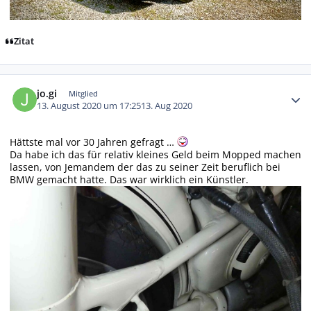
Zitat
Autor-Statistiken
jo.gi
Mitglied
13. August 2020 um 17:25
13. Aug 2020
Hättste mal vor 30 Jahren gefragt …
Da habe ich das für relativ kleines Geld beim Mopped machen
lassen, von Jemandem der das zu seiner Zeit beruflich bei
BMW gemacht hatte. Das war wirklich ein Künstler.