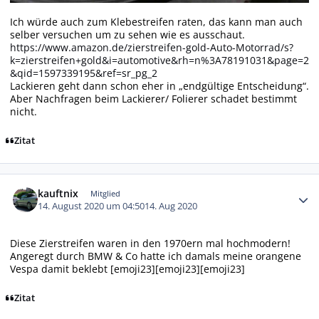
Ich würde auch zum Klebestreifen raten, das kann man auch
selber versuchen um zu sehen wie es ausschaut.
https://www.amazon.de/zierstreifen-gold-Auto-Motorrad/s?
k=zierstreifen+gold&i=automotive&rh=n%3A78191031&page=2
&qid=1597339195&ref=sr_pg_2
Lackieren geht dann schon eher in „endgültige Entscheidung“.
Aber Nachfragen beim Lackierer/ Folierer schadet bestimmt
nicht.
Zitat
Autor-Statistiken
kauftnix
Mitglied
14. August 2020 um 04:50
14. Aug 2020
Diese Zierstreifen waren in den 1970ern mal hochmodern!
Angeregt durch BMW & Co hatte ich damals meine orangene
Vespa damit beklebt [emoji23][emoji23][emoji23]
Zitat