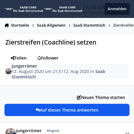
Zum Inhalt springen
SAAB CARS
Anmelden
Die Saab Gemeinschaft
Startseite
Saab Allgemein
Saab Stammtisch
Zierstreife
Zierstreifen (Coachline) setzen
Teilen
Follower
jungerrömer
12. August 2020 um 21:51
12. Aug 2020
in
Saab
Stammtisch
Neues Thema starten
Auf dieses Thema antworten
Autor-Statistiken
jungerrömer
Mitglied