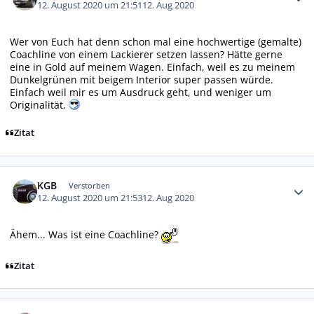
12. August 2020 um 21:51
12. Aug 2020
Wer von Euch hat denn schon mal eine hochwertige (gemalte)
Coachline von einem Lackierer setzen lassen? Hätte gerne
eine in Gold auf meinem Wagen. Einfach, weil es zu meinem
Dunkelgrünen mit beigem Interior super passen würde.
Einfach weil mir es um Ausdruck geht, und weniger um
Originalität.
Zitat
Autor-Statistiken
KGB
Verstorben
12. August 2020 um 21:53
12. Aug 2020
Ähem... Was ist eine Coachline?
Zitat
Autor-Statistiken