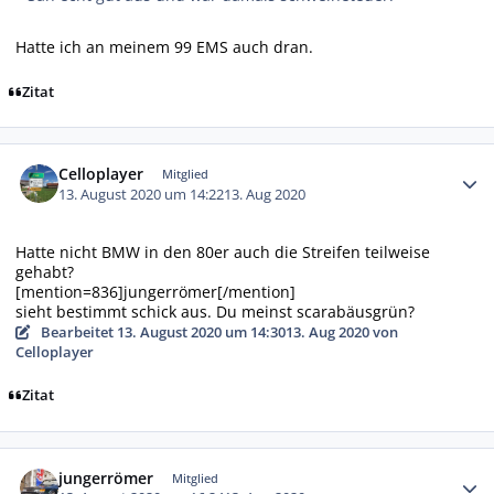
Hatte ich an meinem 99 EMS auch dran.
Zitat
Autor-Statistiken
Celloplayer
Mitglied
13. August 2020 um 14:22
13. Aug 2020
Hatte nicht BMW in den 80er auch die Streifen teilweise
gehabt?
[mention=836]jungerrömer[/mention]
sieht bestimmt schick aus. Du meinst scarabäusgrün?
Bearbeitet
13. August 2020 um 14:30
13. Aug 2020
von
Celloplayer
Zitat
Autor-Statistiken
jungerrömer
Mitglied