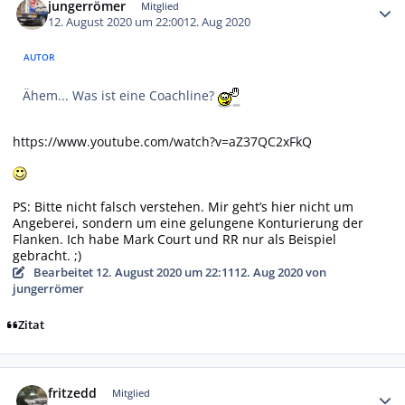
jungerrömer
Mitglied
12. August 2020 um 22:00
12. Aug 2020
AUTOR
Ähem... Was ist eine Coachline?
https://www.youtube.com/watch?v=aZ37QC2xFkQ
PS: Bitte nicht falsch verstehen. Mir geht’s hier nicht um
Angeberei, sondern um eine gelungene Konturierung der
Flanken. Ich habe Mark Court und RR nur als Beispiel
gebracht. ;)
Bearbeitet
12. August 2020 um 22:11
12. Aug 2020
von
jungerrömer
Zitat
Autor-Statistiken
fritzedd
Mitglied