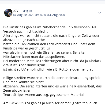
Autor-Statistiken
LCV
Mitglied
14. August 2020 um 07:03
14. Aug 2020
Die Pinstripes gab es im Zubehörhandel in x Versionen. Als
Versuch auch nicht schlecht.
Allerdings war es nicht ratsam, die nach längerer Zeit wieder
abzuziehen. Je nach Farbe
hatten die UV-Strahlen den Lack verändert und unter dem
Pinstripe war er geschützt. Es
war also immer noch ein Streifen zu sehen. Bei alten
Nitrolacken kann man das auspolieren.
Bei modernen Metallic-Lackierungen aber nicht, da ja Klarlack
drauf ist. Aber dunkelgrün
ist nicht so UV-empfindlich wie z.B. Rottöne oder hellblau.
Billige Streifen wurden durch die Sonneneinstrahlung spröde
und man konnte sie nicht
abziehen. Die zersplitterten und es war eine Riesenarbeit, das
Zeug abzukriegen.
Teure Stripes waren aus sog. gegossenem Material.
Am BMW 635 CSi gab es ja auch serienmäßig Streifen, auch