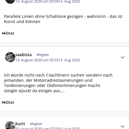
13. August 2020 um 05:04
13. Aug 2020
Parallele Linien ohne Schablone gezogen - wahnsinn - das ist
Kunst und Können
Zitat
Autor-Statistiken
saabista
Mitglied
13. August 2020 um 05:55
13. Aug 2020
Ich würde nicht nach Coachlinern suchen sondern nach
jemanden, der Motorradrestaurierungen und
Tanklinierungen oder Oldtimerlinierungen macht.
Google spuckt da einiges aus....
Zitat
Autor-Statistiken
Kurti
Mitglied
13. August 2020 um 07:23
13. Aug 2020