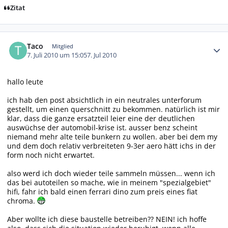
Zitat
Autor-Statistiken
Taco
Mitglied
7. Juli 2010 um 15:05
7. Jul 2010
hallo leute
ich hab den post absichtlich in ein neutrales unterforum
gestellt, um einen querschnitt zu bekommen. natürlich ist mir
klar, dass die ganze ersatzteil leier eine der deutlichen
auswüchse der automobil-krise ist. ausser benz scheint
niemand mehr alte teile bunkern zu wollen. aber bei dem my
und dem doch relativ verbreiteten 9-3er aero hätt ichs in der
form noch nicht erwartet.
also werd ich doch wieder teile sammeln müssen... wenn ich
das bei autoteilen so mache, wie in meinem "spezialgebiet"
hifi, fahr ich bald einen ferrari dino zum preis eines fiat
chroma.
Aber wollte ich diese baustelle betreiben?? NEIN! ich hoffe