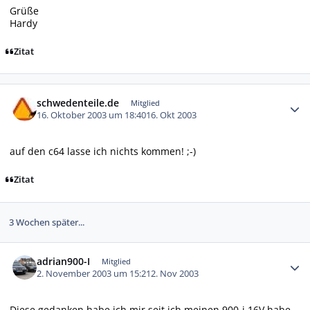
Grüße
Hardy
Zitat
Autor-Statistiken
schwedenteile.de
Mitglied
16. Oktober 2003 um 18:40
16. Okt 2003
auf den c64 lasse ich nichts kommen! ;-)
Zitat
3 Wochen später...
Autor-Statistiken
adrian900-I
Mitglied
2. November 2003 um 15:21
2. Nov 2003
Diese gedanken habe ich mir seit ich meinen 900-i 16V habe