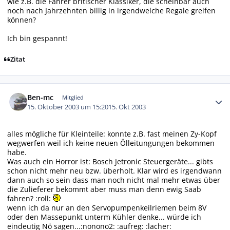
wie z.B. die Fahrer britischer Klassiker, die scheinbar auch
noch nach Jahrzehnten billig in irgendwelche Regale greifen
können?
Ich bin gespannt!
Zitat
Autor-Statistiken
Ben-mc
Mitglied
15. Oktober 2003 um 15:20
15. Okt 2003
alles mögliche für Kleinteile: konnte z.B. fast meinen Zy-Kopf
wegwerfen weil ich keine neuen Ölleitungungen bekommen
habe.
Was auch ein Horror ist: Bosch Jetronic Steuergeräte... gibts
schon nicht mehr neu bzw. überholt. Klar wird es irgendwann
dann auch so sein dass man noch nicht mal mehr etwas über
die Zulieferer bekommt aber muss man denn ewig Saab
fahren? :roll:
wenn ich da nur an den Servopumpenkeilriemen beim 8V
oder den Massepunkt unterm Kühler denke... würde ich
eindeutig Nö sagen...:nonono2: :aufreg: :lacher: