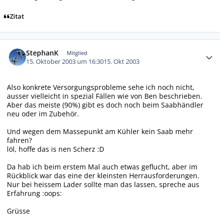
Zitat
Autor-Statistiken
StephanK
Mitglied
15. Oktober 2003 um 16:30
15. Okt 2003
Also konkrete Versorgungsprobleme sehe ich noch nicht,
ausser vielleicht in spezial Fällen wie von Ben beschrieben.
Aber das meiste (90%) gibt es doch noch beim Saabhändler
neu oder im Zubehör.
Und wegen dem Massepunkt am Kühler kein Saab mehr
fahren?
löl, hoffe das is nen Scherz :D
Da hab ich beim erstem Mal auch etwas geflucht, aber im
Rückblick war das eine der kleinsten Herrausforderungen.
Nur bei heissem Lader sollte man das lassen, spreche aus
Erfahrung :oops:
Grüsse