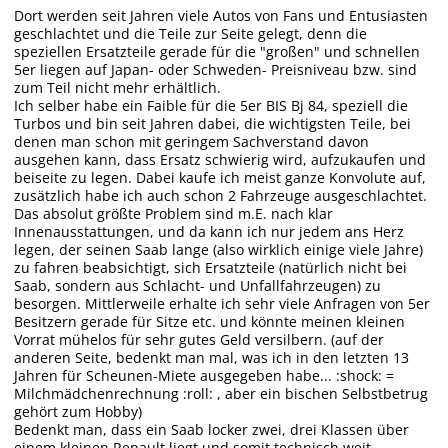
Dort werden seit Jahren viele Autos von Fans und Entusiasten
geschlachtet und die Teile zur Seite gelegt, denn die
speziellen Ersatzteile gerade für die "großen" und schnellen
5er liegen auf Japan- oder Schweden- Preisniveau bzw. sind
zum Teil nicht mehr erhältlich.
Ich selber habe ein Faible für die 5er BIS Bj 84, speziell die
Turbos und bin seit Jahren dabei, die wichtigsten Teile, bei
denen man schon mit geringem Sachverstand davon
ausgehen kann, dass Ersatz schwierig wird, aufzukaufen und
beiseite zu legen. Dabei kaufe ich meist ganze Konvolute auf,
zusätzlich habe ich auch schon 2 Fahrzeuge ausgeschlachtet.
Das absolut größte Problem sind m.E. nach klar
Innenausstattungen, und da kann ich nur jedem ans Herz
legen, der seinen Saab lange (also wirklich einige viele Jahre)
zu fahren beabsichtigt, sich Ersatzteile (natürlich nicht bei
Saab, sondern aus Schlacht- und Unfallfahrzeugen) zu
besorgen. Mittlerweile erhalte ich sehr viele Anfragen von 5er
Besitzern gerade für Sitze etc. und könnte meinen kleinen
Vorrat mühelos für sehr gutes Geld versilbern. (auf der
anderen Seite, bedenkt man mal, was ich in den letzten 13
Jahren für Scheunen-Miete ausgegeben habe... :shock: =
Milchmädchenrechnung :roll: , aber ein bischen Selbstbetrug
gehört zum Hobby)
Bedenkt man, dass ein Saab locker zwei, drei Klassen über
einem kleinen Renault liegt und somit technisch weit