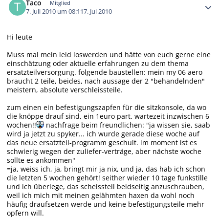
Taco
Mitglied
7. Juli 2010 um 08:11
7. Jul 2010
Hi leute
Muss mal mein leid loswerden und hätte von euch gerne eine
einschätzung oder aktuelle erfahrungen zu dem thema
ersatzteilversorgung. folgende baustellen: mein my 06 aero
braucht 2 teile, beides, nach aussage der 2 "behandelnden"
meistern, absolute verschleissteile.
zum einen ein befestigungszapfen für die sitzkonsole, da wo
die knöppe drauf sind, ein 1euro part. wartezeit inzwischen 6
wochen!!
nachfrage beim freundlichen: "ja wissen sie, saab
wird ja jetzt zu spyker... ich wurde gerade diese woche auf
das neue ersatzteil-programm geschult. im moment ist es
schwierig wegen der zuliefer-verträge, aber nächste woche
sollte es ankommen"
=ja, weiss ich, ja, bringt mir ja nix, und ja, das hab ich schon
die letzten 5 wochen gehört! seither wieder 10 tage funkstille
und ich überlege, das scheissteil beidseitig anzuschrauben,
weil ich mich mit meinen gelähmten haxen da wohl noch
häufig draufsetzen werde und keine befestigungsteile mehr
opfern will.