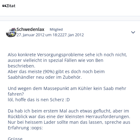
Zitat
Autor-Statistiken
Schwedenlax
Mitglied
27. Januar 2012 um 18:22
27. Jan 2012
Also konkrete Versorgungsprobleme sehe ich noch nicht,
ausser vielleicht in spezial Fällen wie von Ben
beschrieben.
Aber das meiste (90%) gibt es doch noch beim
Saabhändler neu oder im Zubehör.
Und wegen dem Massepunkt am Kühler kein Saab mehr
fahren?
löl, hoffe das is nen Scherz :D
Da hab ich beim erstem Mal auch etwas geflucht, aber im
Rückblick war das eine der kleinsten Herrausforderungen.
Nur bei heissem Lader sollte man das lassen, spreche aus
Erfahrung :oops:
Grüsse