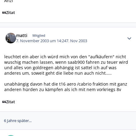
Anzi
Zitat
Autor-Statistiken
matti
Mitglied
7. November 2003 um 14:24
7. Nov 2003
leuchtet ein aber ich würd mich von den "aufkäufern" nicht
wuschig machen lassen, wenn saab900 fahren zu teuer wird
und alles von goldregen abhängig ist sattel ich auf was
anderes um, soweit geht die liebe nun auch nicht.....
unabhängig davon hat die t16 aero /cabrio fraktion mit ganz
anderen hürden zu kämpfen als ich mit nem vorkriegs 8v
Zitat
6 Jahre später...
Autor-Statistiken