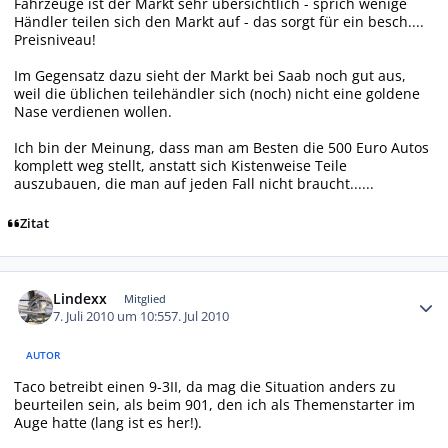
Fahrzeuge ist der Markt sehr übersichtlich - sprich wenige
Händler teilen sich den Markt auf - das sorgt für ein besch....
Preisniveau!
Im Gegensatz dazu sieht der Markt bei Saab noch gut aus,
weil die üblichen teilehändler sich (noch) nicht eine goldene
Nase verdienen wollen.
Ich bin der Meinung, dass man am Besten die 500 Euro Autos
komplett weg stellt, anstatt sich Kistenweise Teile
auszubauen, die man auf jeden Fall nicht braucht......
Zitat
Autor-Statistiken
Lindexx
Mitglied
7. Juli 2010 um 10:55
7. Jul 2010
AUTOR
Taco betreibt einen 9-3II, da mag die Situation anders zu
beurteilen sein, als beim 901, den ich als Themenstarter im
Auge hatte (lang ist es her!).