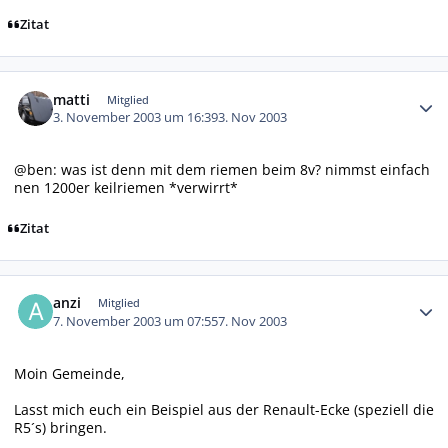
Zitat
Autor-Statistiken
matti
Mitglied
3. November 2003 um 16:39
3. Nov 2003
@ben: was ist denn mit dem riemen beim 8v? nimmst einfach
nen 1200er keilriemen *verwirrt*
Zitat
Autor-Statistiken
anzi
Mitglied
7. November 2003 um 07:55
7. Nov 2003
Moin Gemeinde,
Lasst mich euch ein Beispiel aus der Renault-Ecke (speziell die
R5´s) bringen.