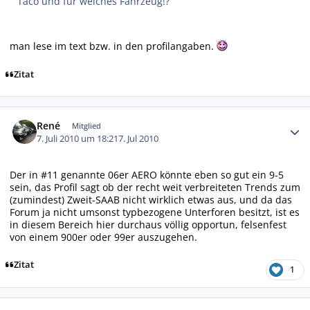
Taco und für welches Fahrzeug!?
man lese im text bzw. in den profilangaben.
Zitat
Autor-Statistiken
René
Mitglied
7. Juli 2010 um 18:21
7. Jul 2010
Der in #11 genannte 06er AERO könnte eben so gut ein 9-5
sein, das Profil sagt ob der recht weit verbreiteten Trends zum
(zumindest) Zweit-SAAB nicht wirklich etwas aus, und da das
Forum ja nicht umsonst typbezogene Unterforen besitzt, ist es
in diesem Bereich hier durchaus völlig opportun, felsenfest
von einem 900er oder 99er auszugehen.
Zitat
1
Autor-Statistiken