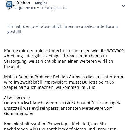
Kuchen
Mitglied
8. Juli 2010 um 07:31
8. Jul 2010
ich hab den post absichtlich in ein neutrales unterforum
gestellt
Könnte mir neutralere Unterforen vorstellen wie die 9/90/900I
Abteilung. Hier gibt es einige Threads zum Thema ET
Versorgung, weiss nicht ob man einen weiteren wirklich
braucht.
Mal zu Deinem Problem: Bei den Autos in diesem Unterforum
wird im Zweifelsfall improvisiert, musst Du jetzt beim 06
Saapel halt auch machen, willkommen im Club.
Also konkret :
Unterdruckschlauch: Wenn Du Glück hast hilft Dir ein Opel-
Ersatzteil was evtl reinpasst, ansonsten Meterware vom
Gummihändler
Konsolenhaltezapfen: Panzertape, Klebstoff, aus Alu
nachdrehen, Als Luxusproblem definieren und ignorieren