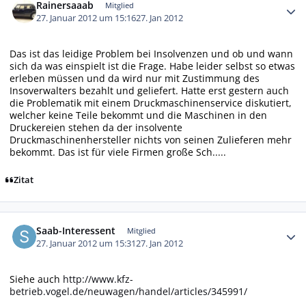
Rainersaaab
Mitglied
27. Januar 2012 um 15:16
27. Jan 2012
Das ist das leidige Problem bei Insolvenzen und ob und wann
sich da was einspielt ist die Frage. Habe leider selbst so etwas
erleben müssen und da wird nur mit Zustimmung des
Insoverwalters bezahlt und geliefert. Hatte erst gestern auch
die Problematik mit einem Druckmaschinenservice diskutiert,
welcher keine Teile bekommt und die Maschinen in den
Druckereien stehen da der insolvente
Druckmaschinenhersteller nichts von seinen Zulieferen mehr
bekommt. Das ist für viele Firmen große Sch.....
Zitat
Autor-Statistiken
Saab-Interessent
Mitglied
27. Januar 2012 um 15:31
27. Jan 2012
Siehe auch
http://www.kfz-
betrieb.vogel.de/neuwagen/handel/articles/345991/