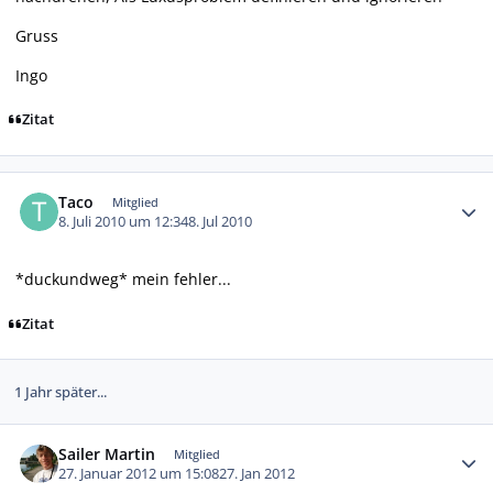
Gruss
Ingo
Zitat
Autor-Statistiken
Taco
Mitglied
8. Juli 2010 um 12:34
8. Jul 2010
*duckundweg* mein fehler...
Zitat
1 Jahr später...
Autor-Statistiken
Sailer Martin
Mitglied
27. Januar 2012 um 15:08
27. Jan 2012