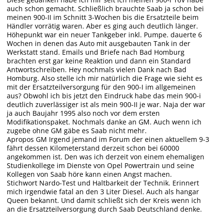
auch schon gemacht. Schließlich brauchte Saab ja schon bei
meinen 900-II im Schnitt 3-Wochen bis die Ersatzteile beim
Händler vorrätig waren. Aber es ging auch deutlich länger.
Höhepunkt war ein neuer Tankgeber inkl. Pumpe. dauerte 6
Wochen in denen das Auto mit ausgebauten Tank in der
Werkstatt stand. Emails und Briefe nach Bad Homburg
brachten erst gar keine Reaktion und dann ein Standard
Antwortschreiben. Hey nochmals vielen Dank nach Bad
Homburg. Also stelle ich mir natürlich die Frage wie sieht es
mit der Ersatzteilversorgung für den 900-I im allgemeinen
aus? Obwohl ich bis jetzt den Eindruck habe das mein 900-i
deutlich zuverlässiger ist als mein 900-II je war. Naja der war
ja auch Baujahr 1995 also noch vor dem ersten
Modifikationspaket. Nochmals danke an GM. Auch wenn ich
zugebe ohne GM gäbe es Saab nicht mehr.
Apropos GM Irgend jemand im Forum der einen aktuellem 9-3
fährt dessen Kilometerstand derzeit schon bei 60000
angekommen ist. Den was ich derzeit von einem ehemaligen
Studienkollege im Dienste von Opel Powertrain und seine
Kollegen von Saab höre kann einen Angst machen.
Stichwort Nardo-Test und Haltbarkeit der Technik. Erinnert
mich irgendwie fatal an den 3 Liter Diesel. Auch als hangar
Queen bekannt. Und damit schließt sich der Kreis wenn ich
an die Ersatzteilversorgung durch Saab Deutschland denke.