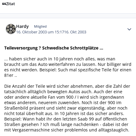
Zitat
Autor-Statistiken
Hardy
Mitglied
16. Oktober 2003 um 15:17
16. Okt 2003
Teileversorgung ? Schwedische Schrottplätze ...
... haben sicher auch in 10 Jahren noch alles, was man
braucht um das Auto weiterfahren zu lassen. Nur billiger wird
es nicht werden. Beispiel: Such mal spezifische Teile für einen
81er ..
Die Anzahl der Teile wird sicher abnehmen, aber die Zahl der
tatsächlich alltäglich bewegten Autos auch. Auch der eine
oder andere aktuelle Fan vom 900 / I wird sich irgendwann
etwas anderem, neuerem zuwenden. Noch ist der 900 im
Straßenbild präsent und sieht zwar eigenständig, aber noch
nicht total überholt aus. In 10 Jahren ist das sicher anders.
Beispiel: Wann habt ihr den letzten Saab 99 auf öffentlichen
Straßen gesehen ? Ich muß lange nachdenken - dabei ist der
mit Vergasermaschine sicher problemlos und alltagstauglich.