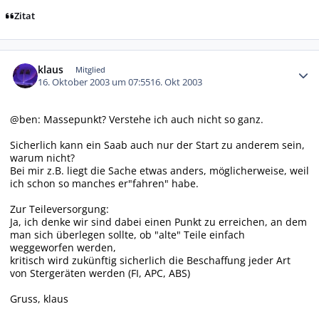
Zitat
Autor-Statistiken
klaus
Mitglied
16. Oktober 2003 um 07:55
16. Okt 2003
@ben: Massepunkt? Verstehe ich auch nicht so ganz.
Sicherlich kann ein Saab auch nur der Start zu anderem sein,
warum nicht?
Bei mir z.B. liegt die Sache etwas anders, möglicherweise, weil
ich schon so manches er"fahren" habe.
Zur Teileversorgung:
Ja, ich denke wir sind dabei einen Punkt zu erreichen, an dem
man sich überlegen sollte, ob "alte" Teile einfach
weggeworfen werden,
kritisch wird zukünftig sicherlich die Beschaffung jeder Art
von Stergeräten werden (FI, APC, ABS)
Gruss, klaus