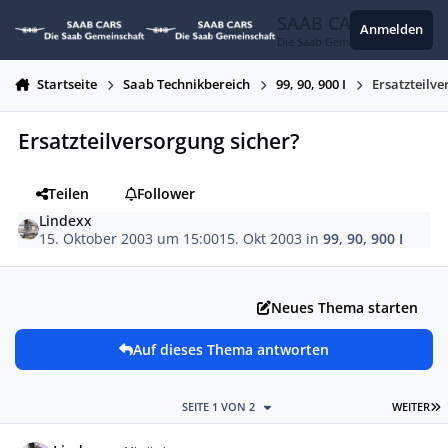
Zum Inhalt springen
SAAB CARS
Anmelden
Die Saab Gemeinschaft
Startseite
Saab Technikbereich
99, 90, 900 I
Ersatzteilve
Ersatzteilversorgung sicher?
Teilen
Follower
Lindexx
15. Oktober 2003 um 15:00
15. Okt 2003
in
99, 90, 900 I
Neues Thema starten
Auf dieses Thema antworten
L
SEITE 1 VON 2
WEITER
Autor-Statistiken