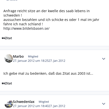
Anfrage reicht sitze an der kwelle des saab lebens in
schweden !
aussuchen bezahlen und ich schicke es oder 1 mal im jahr
fahre ich nach schland !
http://www.bildelsbasen.se/
Zitat
Autor-Statistiken
Marbo
Mitglied
27. Januar 2012 um 18:25
27. Jan 2012
Ich gebe mal zu bedenken, daß das Zitat aus 2003 ist...
Zitat
Autor-Statistiken
Schwedenlax
Mitglied
27. Januar 2012 um 18:40
27. Jan 2012