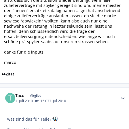
also, dass sich die situation wieder beruhigt, wenn alle
zulieferverträge mit spyker geregelt sind und meine meister
den "neuen" ersatzteilkatalog haben ... gm hat anscheinend
einige zulieferverträge auslaufen lassen, da sie die marke
sowieso "abwickeln" wollten. kann also auch nur eine
nachwehe der rettung in letzter sekunde sein. lasst uns
hoffen! denn schlussendlich wird die frage der
ersatzteilversorgung mitendscheiden, wie lange wir noch
schöne prä-spyker-saabs auf unseren strassen sehen.
danke für die inputs
marco
Zitat
Autor-Statistiken
Taco
Mitglied
7. Juli 2010 um 15:07
7. Jul 2010
was sind das für Teile??