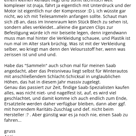
komplexer ist (naja, fährt ja eigentlich mit Unterdruck und der
Motor ist eigentlich nur der Kompressor :D ), ich wüsste gar
nicht, wo ich mit Teilesammeln anfangen sollte. Schaut man
sich zB an, dass im Innenraum kein Stück Blech zu sehen ist,
sondern alles verkleidet...alleine die ganzen Clips zur
Befestigung würde ich mir beiseite legen, denn irgendwann
muss man mal hinter die Verkleidung schauee, und Plastik ist
nun mal im Alter stark brüchig. Was ist mit der Verkleidung
selber, wo kriegt man denn den Veloursstoff her, wenn was
zerissen ist und und und.
Habe das "Sammeln" auch schon mal für meinen Saab
angedacht, aber das Preisniveau liegt selbst für Winterautos
mit anschließendem Schlacht-Schicksal in unglaublichen
Höhen, das hat in diesem Jahr massiv zugelegt.
Genau das passiert zur Zeit, findige Saab-Spezialisten kaufen
alles, was nicht niet- und nagelfest ist, auf, es wird viel
geschlachtet, und damit komme ich auch endlich zum Ende,
Ersatzteile werden daher verfügbar bleiben, dann aber ggf.
mit horrendem Raritäts-Zuschlag und def. nicht beim
Hersteller :? . Aber günstig war es ja noch nie, einen Saab zu
fahren...
gruss