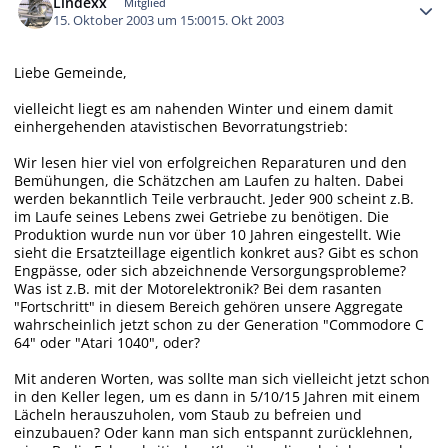
Lindexx
Mitglied
15. Oktober 2003 um 15:00
15. Okt 2003
Liebe Gemeinde,
vielleicht liegt es am nahenden Winter und einem damit
einhergehenden atavistischen Bevorratungstrieb:
Wir lesen hier viel von erfolgreichen Reparaturen und den
Bemühungen, die Schätzchen am Laufen zu halten. Dabei
werden bekanntlich Teile verbraucht. Jeder 900 scheint z.B.
im Laufe seines Lebens zwei Getriebe zu benötigen. Die
Produktion wurde nun vor über 10 Jahren eingestellt. Wie
sieht die Ersatzteillage eigentlich konkret aus? Gibt es schon
Engpässe, oder sich abzeichnende Versorgungsprobleme?
Was ist z.B. mit der Motorelektronik? Bei dem rasanten
"Fortschritt" in diesem Bereich gehören unsere Aggregate
wahrscheinlich jetzt schon zu der Generation "Commodore C
64" oder "Atari 1040", oder?
Mit anderen Worten, was sollte man sich vielleicht jetzt schon
in den Keller legen, um es dann in 5/10/15 Jahren mit einem
Lächeln herauszuholen, vom Staub zu befreien und
einzubauen? Oder kann man sich entspannt zurücklehnen,