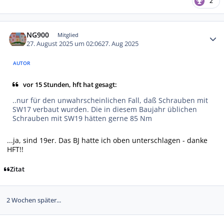
2
Autor-Statistiken
NG900
Mitglied
27. August 2025 um 02:06
27. Aug 2025
AUTOR
vor 15 Stunden, hft hat gesagt:
..nur für den unwahrscheinlichen Fall, daß Schrauben mit
SW17 verbaut wurden. Die in diesem Baujahr üblichen
Schrauben mit SW19 hätten gerne 85 Nm
...ja, sind 19er. Das BJ hatte ich oben unterschlagen - danke
HFT!!
Zitat
2 Wochen später...
Autor-Statistiken