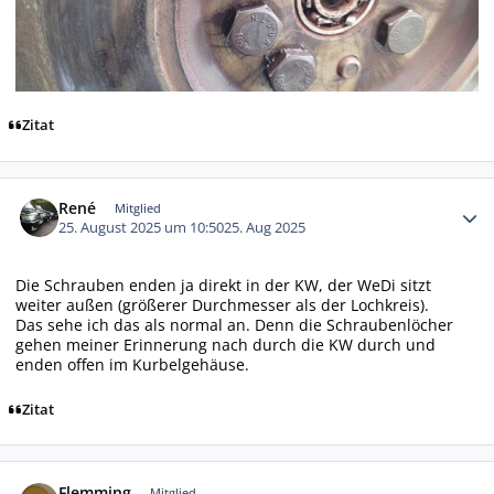
Zitat
Autor-Statistiken
René
Mitglied
25. August 2025 um 10:50
25. Aug 2025
Die Schrauben enden ja direkt in der KW, der WeDi sitzt
weiter außen (größerer Durchmesser als der Lochkreis).
Das sehe ich das als normal an. Denn die Schraubenlöcher
gehen meiner Erinnerung nach durch die KW durch und
enden offen im Kurbelgehäuse.
Zitat
Autor-Statistiken
Flemming
Mitglied