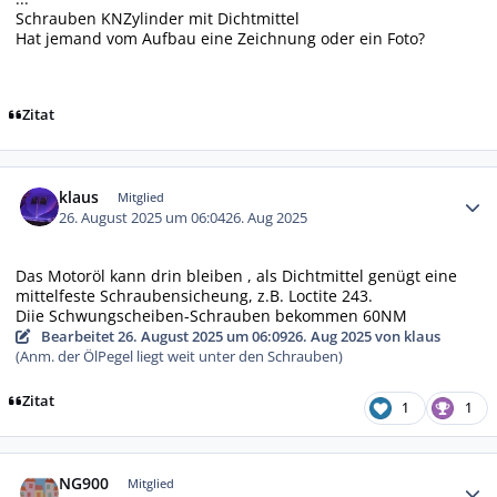
Schrauben KNZylinder mit Dichtmittel
Hat jemand vom Aufbau eine Zeichnung oder ein Foto?
Zitat
Autor-Statistiken
klaus
Mitglied
26. August 2025 um 06:04
26. Aug 2025
Das Motoröl kann drin bleiben , als Dichtmittel genügt eine
mittelfeste Schraubensicheung, z.B. Loctite 243.
Diie Schwungscheiben-Schrauben bekommen 60NM
Bearbeitet
26. August 2025 um 06:09
26. Aug 2025
von klaus
(Anm. der ÖlPegel liegt weit unter den Schrauben)
Zitat
1
1
Autor-Statistiken
NG900
Mitglied