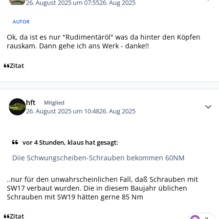
26. August 2025 um 07:55
26. Aug 2025
AUTOR
Ok, da ist es nur "Rudimentäröl" was da hinter den Köpfen
rauskam. Dann gehe ich ans Werk - danke!!
Zitat
Autor-Statistiken
hft
Mitglied
26. August 2025 um 10:48
26. Aug 2025
vor 4 Stunden, klaus hat gesagt:
Diie Schwungscheiben-Schrauben bekommen 60NM
..nur für den unwahrscheinlichen Fall, daß Schrauben mit
SW17 verbaut wurden. Die in diesem Baujahr üblichen
Schrauben mit SW19 hätten gerne 85 Nm
Zitat