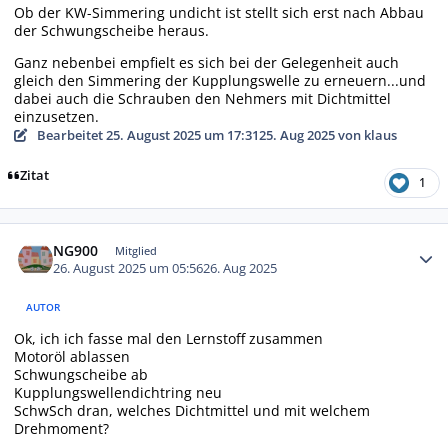
Ob der KW-Simmering undicht ist stellt sich erst nach Abbau
der Schwungscheibe heraus.
Ganz nebenbei empfielt es sich bei der Gelegenheit auch
gleich den Simmering der Kupplungswelle zu erneuern...und
dabei auch die Schrauben den Nehmers mit Dichtmittel
einzusetzen.
Bearbeitet
25. August 2025 um 17:31
25. Aug 2025
von klaus
Zitat
1
Autor-Statistiken
NG900
Mitglied
26. August 2025 um 05:56
26. Aug 2025
AUTOR
Ok, ich ich fasse mal den Lernstoff zusammen
Motoröl ablassen
Schwungscheibe ab
Kupplungswellendichtring neu
SchwSch dran, welches Dichtmittel und mit welchem
Drehmoment?
...