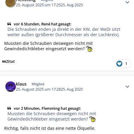
25. August 2025 um 17:25
25. Aug 2025
vor 6 Stunden, René hat gesagt:
Die Schrauben enden ja direkt in der KW, der WeDi sitzt
weiter außen (größerer Durchmesser als der Lochkreis).
Mussten die Schrauben deswegen nicht mit
Gewindedichtkleber eingesetzt werden?
Zitat
1
Autor-Statistiken
klaus
Mitglied
25. August 2025 um 17:28
25. Aug 2025
vor 2 Minuten, Flemming hat gesagt:
Mussten die Schrauben deswegen nicht mit
Gewindedichtkleber eingesetzt werden?
Richtig, falls nicht ist das eine nette Ölquelle.