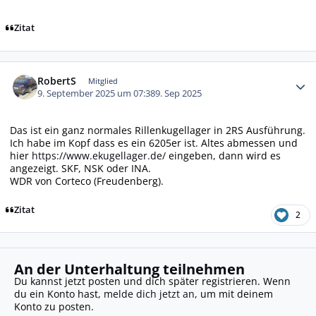
Zitat
Autor-Statistiken
RobertS
Mitglied
9. September 2025 um 07:38
9. Sep 2025
Das ist ein ganz normales Rillenkugellager in 2RS Ausführung.
Ich habe im Kopf dass es ein 6205er ist. Altes abmessen und
hier
https://www.ekugellager.de/
eingeben, dann wird es
angezeigt. SKF, NSK oder INA.
WDR von Corteco (Freudenberg).
Zitat
2
An der Unterhaltung teilnehmen
Du kannst jetzt posten und dich später registrieren. Wenn
du ein Konto hast,
melde dich jetzt an
, um mit deinem
Konto zu posten.