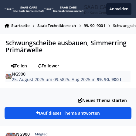
Zum Inhalt springen
SAAB CARS
Anmelden
Die Saab Gemeinschaft
Startseite
Saab Technikbereich
99, 90, 900 I
Schwungsch
Schwungscheibe ausbauen, Simmerring
Primärwelle
Teilen
Follower
NG900
25. August 2025 um 09:58
25. Aug 2025
in
99, 90, 900 I
Neues Thema starten
Auf dieses Thema antworten
Autor-Statistiken
NG900
Mitglied