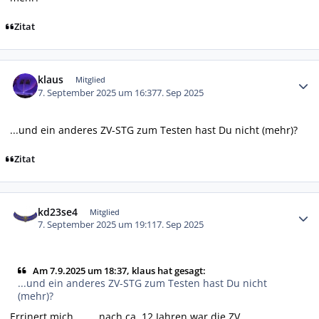
Zitat
Autor-Statistiken
klaus
Mitglied
7. September 2025 um 16:37
7. Sep 2025
...und ein anderes ZV-STG zum Testen hast Du nicht (mehr)?
Zitat
Autor-Statistiken
kd23se4
Mitglied
7. September 2025 um 19:11
7. Sep 2025
Am 7.9.2025 um 18:37, klaus hat gesagt:
...und ein anderes ZV-STG zum Testen hast Du nicht
(mehr)?
Errinert mich.........nach ca. 12 Jahren war die ZV