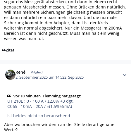
sogar das Messgerät abstecken, und dann in einem recht
genauen Messbereich messen. Ohne Brücken dann natürlich.
Will man mehrere Sicherungen gleichzeitig messen braucht
es dann natürlich ein paar mehr davon. Und die normale
Sicherung kommt in den Adapter, damit ist der Kreis
weiterhin normal abgesichert. Nur ein Messgerät im 200mA
Bereich ist dann nicht geschützt. Muss man halt ein wenig
wissen was man tut.
Zitat
Autor-Statistiken
René
Mitglied
2. September 2025 um 14:52
2. Sep 2025
vor 10 Minuten, Flemming hat gesagt:
UT 210E : 0 - 100 A / ±2,0% +3 dgt.
CC65 : 10mA - 20A / ±(1.5%±5mA)
Ist beides nicht so berauschend.
Aber wo brauchen wir denn an der Stelle derart genaue
Werte?