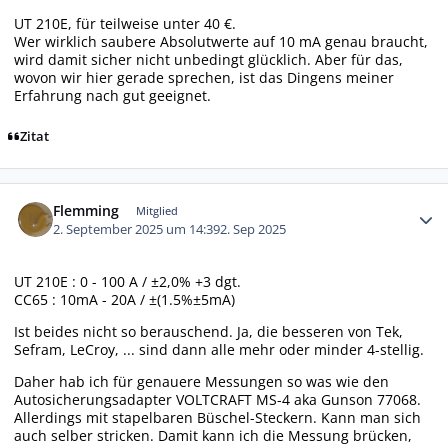
UT 210E, für teilweise unter 40 €.
Wer wirklich saubere Absolutwerte auf 10 mA genau braucht,
wird damit sicher nicht unbedingt glücklich. Aber für das,
wovon wir hier gerade sprechen, ist das Dingens meiner
Erfahrung nach gut geeignet.
Zitat
Autor-Statistiken
Flemming
Mitglied
2. September 2025 um 14:39
2. Sep 2025
UT 210E : 0 - 100 A / ±2,0% +3 dgt.
CC65 : 10mA - 20A / ±(1.5%±5mA)
Ist beides nicht so berauschend. Ja, die besseren von Tek,
Sefram, LeCroy, ... sind dann alle mehr oder minder 4-stellig.
Daher hab ich für genauere Messungen so was wie den
Autosicherungsadapter VOLTCRAFT MS-4 aka Gunson 77068.
Allerdings mit stapelbaren Büschel-Steckern. Kann man sich
auch selber stricken. Damit kann ich die Messung brücken,