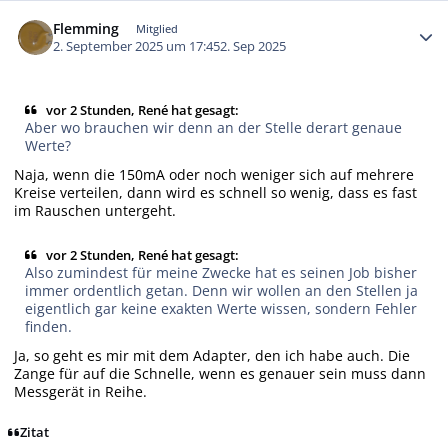
Autor-Statistiken
Flemming
Mitglied
2. September 2025 um 17:45
2. Sep 2025
vor 2 Stunden, René hat gesagt:
Aber wo brauchen wir denn an der Stelle derart genaue
Werte?
Naja, wenn die 150mA oder noch weniger sich auf mehrere
Kreise verteilen, dann wird es schnell so wenig, dass es fast
im Rauschen untergeht.
vor 2 Stunden, René hat gesagt:
Also zumindest für meine Zwecke hat es seinen Job bisher
immer ordentlich getan. Denn wir wollen an den Stellen ja
eigentlich gar keine exakten Werte wissen, sondern Fehler
finden.
Ja, so geht es mir mit dem Adapter, den ich habe auch. Die
Zange für auf die Schnelle, wenn es genauer sein muss dann
Messgerät in Reihe.
Zitat