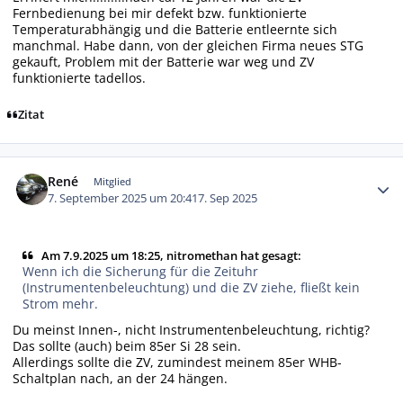
Fernbedienung bei mir defekt bzw. funktionierte
Temperaturabhängig und die Batterie entleernte sich
manchmal. Habe dann, von der gleichen Firma neues STG
gekauft, Problem mit der Batterie war weg und ZV
funktionierte tadellos.
Zitat
Autor-Statistiken
René
Mitglied
7. September 2025 um 20:41
7. Sep 2025
Am 7.9.2025 um 18:25, nitromethan hat gesagt:
Wenn ich die Sicherung für die Zeituhr
(Instrumentenbeleuchtung) und die ZV ziehe, fließt kein
Strom mehr.
Du meinst Innen-, nicht Instrumentenbeleuchtung, richtig?
Das sollte (auch) beim 85er Si 28 sein.
Allerdings sollte die ZV, zumindest meinem 85er WHB-
Schaltplan nach, an der 24 hängen.