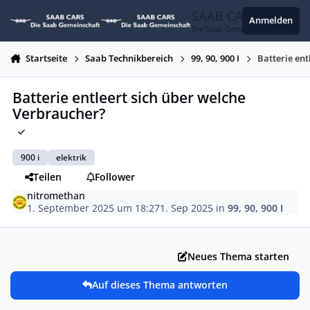
Zum Inhalt springen
SAAB CARS
Anmelden
Die Saab Gemeinschaft
Startseite
Saab Technikbereich
99, 90, 900 I
Batterie ent
Batterie entleert sich über welche
Verbraucher?
900 i
elektrik
Teilen
Follower
nitromethan
1. September 2025 um 18:27
1. Sep 2025
in
99, 90, 900 I
Neues Thema starten
Auf dieses Thema antworten