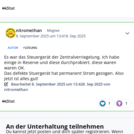
Zitat
Autor-Statistiken
nitromethan
Mitglied
8. September 2025 um 13:41
8. Sep 2025
AUTOR
LÖSUNG
Es war das Steuergerät der Zentralverriegelung. Ich habe
einige in Reserve und diese durchprobiert, diese waren
waren OK.
Das defekte Stuergerät hat permanent Strom gezogen. Also
jetzt ist alles gut!
Bearbeitet
8. September 2025 um 13:42
8. Sep 2025
von
nitromethan
Zitat
1
1
An der Unterhaltung teilnehmen
Du kannst jetzt posten und dich später registrieren. Wenn