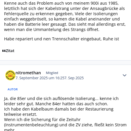
Kenne auch das Problem auch von meinem 900i aus 1985,
letztlich hat sich der Kabelstrang unter der Ansaugbrücke als
Fehlerquelle zu erkennen gegeben, Viele der Isolierungen
einfach weggebröselt, so kamen die Kabel aneinander und
haben die Batterie leer gesaugt. Das sieht mal allerdings erst,
wenn man die Ummantelung des Strangs öffnet.
Habe repariert und nen Trennschalter eingebaut, Ruhe ist
Zitat
Autor-Statistiken
nitromethan
Mitglied
7. September 2025 um 16:25
7. Sep 2025
AUTOR
Ja, die 85er und die sich auflösende Isolierung... kenne ich
leider sehr gut. Manche 84er hatten das auch schon.
Ich habe den Kabelbaum damals bei der Restaurierung
teilweise ersetzt.
Wenn ich die Sicherung für die Zeituhr
(Instrumentenbeleuchtung) und die ZV ziehe, fließt kein Strom
mehr.