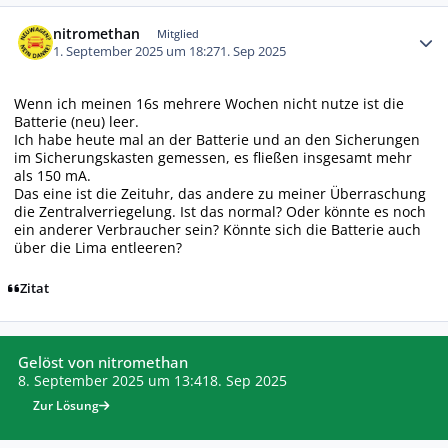
Autor-Statistiken
nitromethan
Mitglied
1. September 2025 um 18:27
1. Sep 2025
Wenn ich meinen 16s mehrere Wochen nicht nutze ist die
Batterie (neu) leer.
Ich habe heute mal an der Batterie und an den Sicherungen
im Sicherungskasten gemessen, es fließen insgesamt mehr
als 150 mA.
Das eine ist die Zeituhr, das andere zu meiner Überraschung
die Zentralverriegelung. Ist das normal? Oder könnte es noch
ein anderer Verbraucher sein? Könnte sich die Batterie auch
über die Lima entleeren?
Zitat
Gelöst von nitromethan
8. September 2025 um 13:41
8. Sep 2025
Zur Lösung