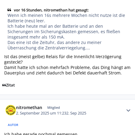
vor 16 Stunden, nitromethan hat gesagt:
Wenn ich meinen 16s mehrere Wochen nicht nutze ist die
Batterie (neu) leer.
Ich habe heute mal an der Batterie und an den
Sicherungen im Sicherungskasten gemessen, es fließen
insgesamt mehr als 150 mA.
Das eine ist die Zeituhr, das andere zu meiner
Überraschung die Zentralverriegelung....
Ist das (meist gelbe) Relais für die Innenlicht-Verzögerung
gesteckt?
Damit hatte ich schon mehrfach Probleme, das Ding hängt am
Dauerplus und zieht dadurch bei Defekt dauerhaft Strom.
Zitat
Autor-Statistiken
nitromethan
Mitglied
2. September 2025 um 11:23
2. Sep 2025
AUTOR
Ich habe gerade nochmal gemessen.