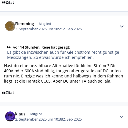
Zitat
Autor-Statistiken
Flemming
Mitglied
2. September 2025 um 10:21
2. Sep 2025
vor 14 Stunden, René hat gesagt:
Es gibt da inzwischen auch für Gleichstrom recht günstige
Messzangen. So etwas würde ich empfehlen.
Hast du eine bezahlbare Alternative für kleine Ströme? Die
400A oder 600A sind billig, taugen aber gerade auf DC unten
rum nix. Einzige was ich kenne und halbwegs in dem Rahmen
liegt ist die Hantek CC65. Aber DC unter 1A auch so lala.
Zitat
Autor-Statistiken
klaus
Mitglied
2. September 2025 um 10:38
2. Sep 2025