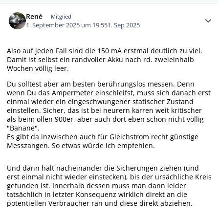
Autor-Statistiken
René
Mitglied
1. September 2025 um 19:55
1. Sep 2025
Also auf jeden Fall sind die 150 mA erstmal deutlich zu viel.
Damit ist selbst ein randvoller Akku nach rd. zweieinhalb
Wochen völlig leer.
Du solltest aber am besten berührungslos messen. Denn
wenn Du das Ampermeter einschleifst, muss sich danach erst
einmal wieder ein eingeschwungener statischer Zustand
einstellen. Sicher, das ist bei neurern karren weit kritischer
als beim ollen 900er, aber auch dort eben schon nicht völlig
"Banane".
Es gibt da inzwischen auch für Gleichstrom recht günstige
Messzangen. So etwas würde ich empfehlen.
Und dann halt nacheinander die Sicherungen ziehen (und
erst einmal nicht wieder einstecken), bis der ursächliche Kreis
gefunden ist. Innerhalb dessen muss man dann leider
tatsächlich in letzter Konsequenz wirklich direkt an die
potentiellen Verbraucher ran und diese direkt abziehen.