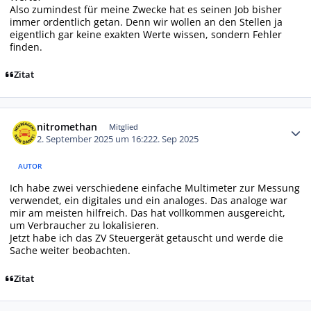
Also zumindest für meine Zwecke hat es seinen Job bisher
immer ordentlich getan. Denn wir wollen an den Stellen ja
eigentlich gar keine exakten Werte wissen, sondern Fehler
finden.
Zitat
Autor-Statistiken
nitromethan
Mitglied
2. September 2025 um 16:22
2. Sep 2025
AUTOR
Ich habe zwei verschiedene einfache Multimeter zur Messung
verwendet, ein digitales und ein analoges. Das analoge war
mir am meisten hilfreich. Das hat vollkommen ausgereicht,
um Verbraucher zu lokalisieren.
Jetzt habe ich das ZV Steuergerät getauscht und werde die
Sache weiter beobachten.
Zitat