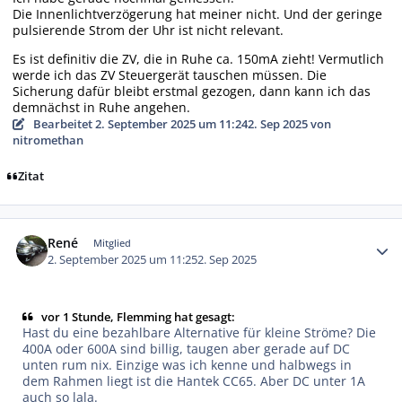
Die Innenlichtverzögerung hat meiner nicht. Und der geringe
pulsierende Strom der Uhr ist nicht relevant.
Es ist definitiv die ZV, die in Ruhe ca. 150mA zieht! Vermutlich
werde ich das ZV Steuergerät tauschen müssen. Die
Sicherung dafür bleibt erstmal gezogen, dann kann ich das
demnächst in Ruhe angehen.
Bearbeitet
2. September 2025 um 11:24
2. Sep 2025
von
nitromethan
Zitat
Autor-Statistiken
René
Mitglied
2. September 2025 um 11:25
2. Sep 2025
vor 1 Stunde, Flemming hat gesagt:
Hast du eine bezahlbare Alternative für kleine Ströme? Die
400A oder 600A sind billig, taugen aber gerade auf DC
unten rum nix. Einzige was ich kenne und halbwegs in
dem Rahmen liegt ist die Hantek CC65. Aber DC unter 1A
auch so lala.