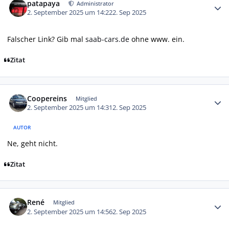
patapaya
Administrator
2. September 2025 um 14:22
2. Sep 2025
Falscher Link? Gib mal
saab-cars.de
ohne www. ein.
Zitat
Autor-Statistiken
Coopereins
Mitglied
2. September 2025 um 14:31
2. Sep 2025
AUTOR
Ne, geht nicht.
Zitat
Autor-Statistiken
René
Mitglied
2. September 2025 um 14:56
2. Sep 2025