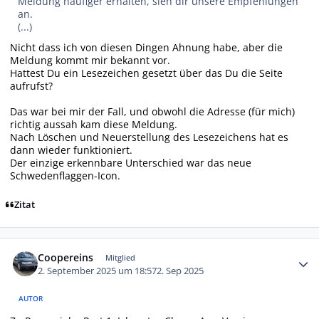
Meldung häufiger erhalten, sieh dir unsere Empfehlungen
an.
(...)
Nicht dass ich von diesen Dingen Ahnung habe, aber die
Meldung kommt mir bekannt vor.
Hattest Du ein Lesezeichen gesetzt über das Du die Seite
aufrufst?
Das war bei mir der Fall, und obwohl die Adresse (für mich)
richtig aussah kam diese Meldung.
Nach Löschen und Neuerstellung des Lesezeichens hat es
dann wieder funktioniert.
Der einzige erkennbare Unterschied war das neue
Schwedenflaggen-Icon.
Zitat
Autor-Statistiken
Coopereins
Mitglied
2. September 2025 um 18:57
2. Sep 2025
AUTOR