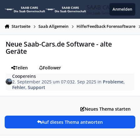
Zum Inhalt springen
SAAB CARS
Anmelden
Die Saab Gemeinschaft
Startseite
Saab Allgemein
Hilfe/Feedback Forensoftware
Neue Saab-Cars.de Software - alte
Geräte
Teilen
Follower
Coopereins
2. September 2025 um 07:03
2. Sep 2025
in
Probleme,
Fehler, Support
Neues Thema starten
Auf dieses Thema antworten
Autor-Statistiken