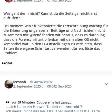
2. September 2025 um 07:49
2. Sep 2025
Was geht denn nicht? Kannst du die Seite gar nicht erst
aufrufen?
Bei meinem Win7 funktionierte die Fettschreibung (wichtig für
die Erkennung ungelesener Beiträge und Nachrichten) nicht -
zusammen mit @René fanden wir heraus, dass es daran lag,
dass die Forenschriftart offenbar mit dem alten OS nicht
kompatbel war. In den FF-Einstellungen zu verbieten, dass
Seiten ihre eigene Schriftart verwenden dürfen, löste das
Problem.
Zitat
Autor-Statistiken
icesaab
Administrator
2. September 2025 um 08:04
2. Sep 2025
vor 59 Minuten, Coopereins hat gesagt:
.....ich habe ein Huawei Tablett mit Android 7.
Ich weiss, nicht das neueste, aber sonst für fast alles zu