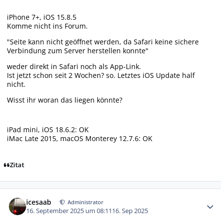
iPhone 7+, iOS 15.8.5
Komme nicht ins Forum.
"Seite kann nicht geöffnet werden, da Safari keine sichere
Verbindung zum Server herstellen konnte"
weder direkt in Safari noch als App-Link.
Ist jetzt schon seit 2 Wochen? so. Letztes iOS Update half
nicht.
Wisst ihr woran das liegen könnte?
iPad mini, iOS 18.6.2: OK
iMac Late 2015, macOS Monterey 12.7.6: OK
Zitat
Autor-Statistiken
icesaab
Administrator
16. September 2025 um 08:11
16. Sep 2025