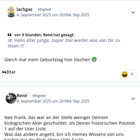
Autor-Statistiken
lachgas
Mitglied
4. September 2025 um 20:00
4. Sep 2025
vor 9 Stunden, René hat gesagt:
ot: Hallo alter Junge, super mal wieder was von Dir zu
lesen !!!
Gleich mal mein Geburtstag hier löschen
Zitat
1
Autor-Statistiken
René
Mitglied
4. September 2025 um 20:08
4. Sep 2025
Nee Frank, das war an der Stelle weniger Deinem
biologischen Alter geschuldet, als Deiner historischen Position
1 auf der User-Liste.
Was das andere angeht, bin ich meines Wissens von uns
beiden der deutlich ältere "Alte Sack".