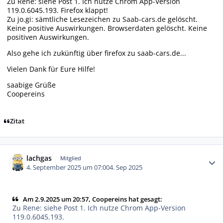
Zu Rene: siehe Post 1. Ich nutze Chrom App-Version
119.0.6045.193. Firefox klappt!
Zu jo.gi: sämtliche Lesezeichen zu
Saab-cars.de
gelöscht.
Keine positive Auswirkungen. Browserdaten gelöscht. Keine
positiven Auswirkungen.
Also gehe ich zukünftig über firefox zu saab-cars.de...
Vielen Dank für Eure Hilfe!
saabige Grüße
Coopereins
Zitat
Autor-Statistiken
lachgas
Mitglied
4. September 2025 um 07:00
4. Sep 2025
Am 2.9.2025 um 20:57, Coopereins hat gesagt:
Zu Rene: siehe Post 1. Ich nutze Chrom App-Version
119.0.6045.193.