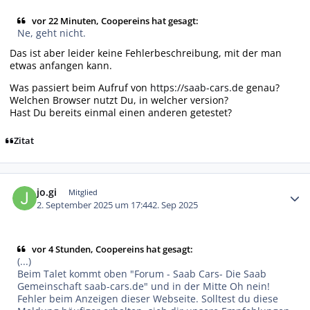
vor 22 Minuten, Coopereins hat gesagt:
Ne, geht nicht.
Das ist aber leider keine Fehlerbeschreibung, mit der man
etwas anfangen kann.
Was passiert beim Aufruf von
https://saab-cars.de
genau?
Welchen Browser nutzt Du, in welcher version?
Hast Du bereits einmal einen anderen getestet?
Zitat
Autor-Statistiken
jo.gi
Mitglied
2. September 2025 um 17:44
2. Sep 2025
vor 4 Stunden, Coopereins hat gesagt:
(...)
Beim Talet kommt oben "Forum - Saab Cars- Die Saab
Gemeinschaft saab-cars.de" und in der Mitte Oh nein!
Fehler beim Anzeigen dieser Webseite. Solltest du diese