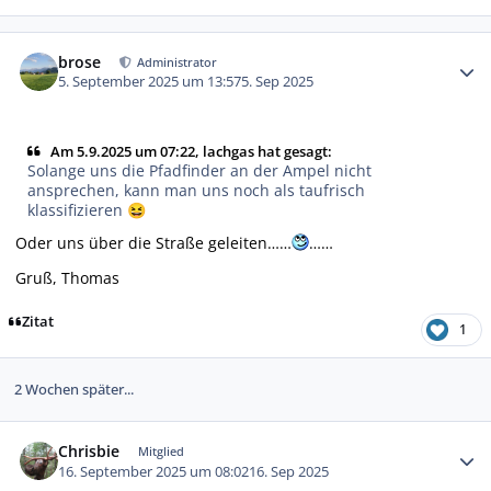
Autor-Statistiken
brose
Administrator
5. September 2025 um 13:57
5. Sep 2025
Am 5.9.2025 um 07:22, lachgas hat gesagt:
Solange uns die Pfadfinder an der Ampel nicht
ansprechen, kann man uns noch als taufrisch
klassifizieren
😆
Oder uns über die Straße geleiten……
……
Gruß, Thomas
Zitat
1
2 Wochen später...
Autor-Statistiken
Chrisbie
Mitglied
16. September 2025 um 08:02
16. Sep 2025