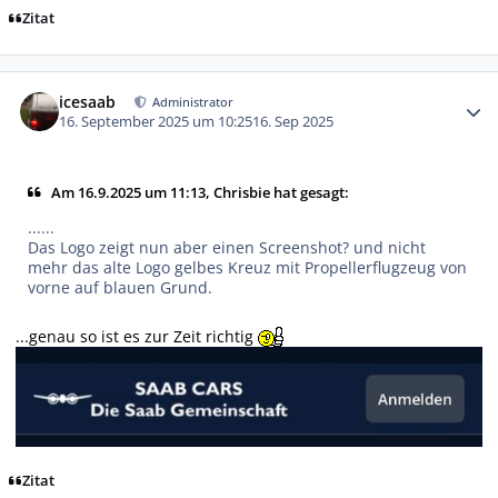
Zitat
Autor-Statistiken
icesaab
Administrator
16. September 2025 um 10:25
16. Sep 2025
Am 16.9.2025 um 11:13, Chrisbie hat gesagt:
......
Das Logo zeigt nun aber einen Screenshot? und nicht
mehr das alte Logo gelbes Kreuz mit Propellerflugzeug von
vorne auf blauen Grund.
...genau so ist es zur Zeit richtig
Zitat