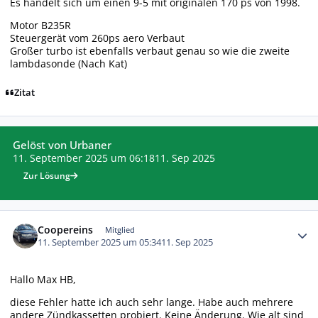
Es handelt sich um einen 9-5 mit originalen 170 ps von 1998.
Motor B235R
Steuergerät vom 260ps aero Verbaut
Großer turbo ist ebenfalls verbaut genau so wie die zweite
lambdasonde (Nach Kat)
Zitat
Gelöst von Urbaner
11. September 2025 um 06:18
11. Sep 2025
Zur Lösung
Autor-Statistiken
Coopereins
Mitglied
11. September 2025 um 05:34
11. Sep 2025
Hallo Max HB,
diese Fehler hatte ich auch sehr lange. Habe auch mehrere
andere Zündkassetten probiert. Keine Änderung. Wie alt sind