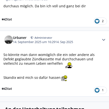
durchaus möglich. Da bin ich voll und ganz bei dir
Zitat
2
Autor-Statistiken
Urbaner
Administrator
14. September 2025 um 16:29
14. Sep 2025
So könnte man dann womöglich die ein oder andere als
Defekt geglaubte Zündkassette mal durchschauen und
vielleicht zu neuem Leben verhelfen
Skandix wird mich so dafür hassen
Zitat
1
An der Unterhaltung teilnehmen