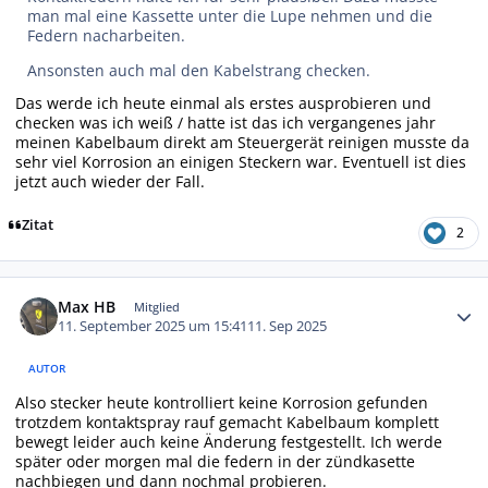
man mal eine Kassette unter die Lupe nehmen und die
Federn nacharbeiten.
Ansonsten auch mal den Kabelstrang checken.
Das werde ich heute einmal als erstes ausprobieren und
checken was ich weiß / hatte ist das ich vergangenes jahr
meinen Kabelbaum direkt am Steuergerät reinigen musste da
sehr viel Korrosion an einigen Steckern war. Eventuell ist dies
jetzt auch wieder der Fall.
Zitat
2
Autor-Statistiken
Max HB
Mitglied
11. September 2025 um 15:41
11. Sep 2025
AUTOR
Also stecker heute kontrolliert keine Korrosion gefunden
trotzdem kontaktspray rauf gemacht Kabelbaum komplett
bewegt leider auch keine Änderung festgestellt. Ich werde
später oder morgen mal die federn in der zündkasette
nachbiegen und dann nochmal probieren.