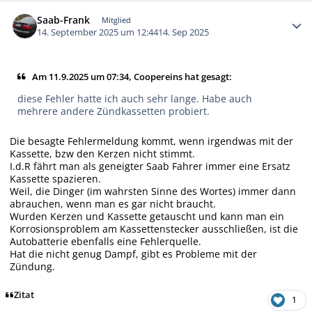
Autor-Statistiken
Saab-Frank
Mitglied
14. September 2025 um 12:44
14. Sep 2025
Am 11.9.2025 um 07:34, Coopereins hat gesagt:
diese Fehler hatte ich auch sehr lange. Habe auch
mehrere andere Zündkassetten probiert.
Die besagte Fehlermeldung kommt, wenn irgendwas mit der
Kassette, bzw den Kerzen nicht stimmt.
I.d.R fährt man als geneigter Saab Fahrer immer eine Ersatz
Kassette spazieren.
Weil, die Dinger (im wahrsten Sinne des Wortes) immer dann
abrauchen, wenn man es gar nicht braucht.
Wurden Kerzen und Kassette getauscht und kann man ein
Korrosionsproblem am Kassettenstecker ausschließen, ist die
Autobatterie ebenfalls eine Fehlerquelle.
Hat die nicht genug Dampf, gibt es Probleme mit der
Zündung.
Zitat
1