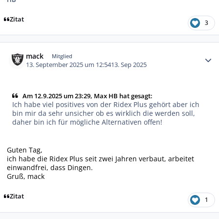
Zitat
3
Autor-Statistiken
mack
Mitglied
13. September 2025 um 12:54
13. Sep 2025
Am 12.9.2025 um 23:29, Max HB hat gesagt:
Ich habe viel positives von der Ridex Plus gehört aber ich
bin mir da sehr unsicher ob es wirklich die werden soll,
daher bin ich für mögliche Alternativen offen!
Guten Tag,
ich habe die Ridex Plus seit zwei Jahren verbaut, arbeitet
einwandfrei, dass Dingen.
Gruß, mack
Zitat
1