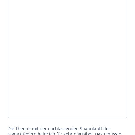
Die Theorie mit der nachlassenden Spannkraft der
Kontaktfedern halte ich für sehr plausibel. Dazu müsste