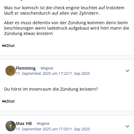
Was nur komisch ist die check engine leuchtet auf trotzdem
läuft er zwischendurch auf allen vier Zylindern.
Aber es muss defenitiv von der Zündung kommen denn beim
beschleunigen wenn ladedruck aufgebaut wird hört mann die
Zündung etwas knistern
Zitat
Autor-Statistiken
Flemming
Mitglied
11. September 2025 um 17:22
11. Sep 2025
Du hörst im Innenraum die Zündung knistern?
Zitat
Autor-Statistiken
Max HB
Mitglied
11. September 2025 um 17:35
11. Sep 2025