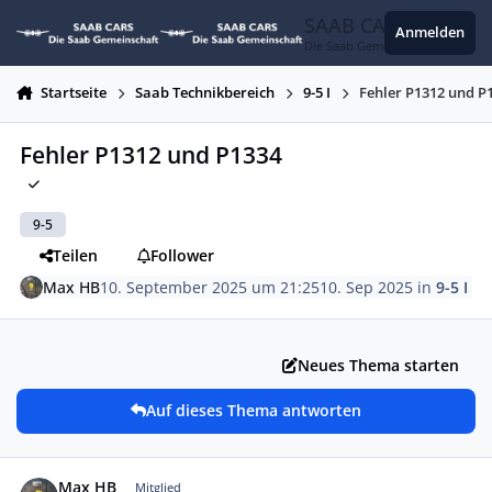
Zum Inhalt springen
SAAB CARS
Anmelden
Die Saab Gemeinschaft
Startseite
Saab Technikbereich
9-5 I
Fehler P1312 und P
Fehler P1312 und P1334
9-5
Teilen
Follower
Max HB
10. September 2025 um 21:25
10. Sep 2025
in
9-5 I
Neues Thema starten
Auf dieses Thema antworten
Autor-Statistiken
Max HB
Mitglied