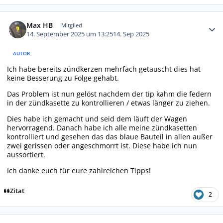
Autor-Statistiken
Max HB
Mitglied
14. September 2025 um 13:25
14. Sep 2025
AUTOR
Ich habe bereits zündkerzen mehrfach getauscht dies hat
keine Besserung zu Folge gehabt.
Das Problem ist nun gelöst nachdem der tip kahm die federn
in der zündkasette zu kontrollieren / etwas länger zu ziehen.
Dies habe ich gemacht und seid dem läuft der Wagen
hervorragend. Danach habe ich alle meine zündkasetten
kontrolliert und gesehen das das blaue Bauteil in allen außer
zwei gerissen oder angeschmorrt ist. Diese habe ich nun
aussortiert.
Ich danke euch für eure zahlreichen Tipps!
Zitat
2
Autor-Statistiken