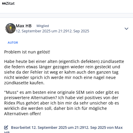
Zitat
Autor-Statistiken
Max HB
Mitglied
12. September 2025 um 21:29
12. Sep 2025
AUTOR
Problem ist nun gelöst!
Habe heute bei einer alten (eigentlich defekten) zündlasette
die federn etwas länger gezogen wieder rein gesteckt und
siehe da der Fehler ist weg er kahm auch den ganzen tag
nicht wieder sprich ich werde mir noch eine nagel neue
zündkasette kaufen.
"Muss" es am besten eine originale SEM sein oder gibt es
preiswertere Alternativen? Ich habe viel positives von der
Ridex Plus gehört aber ich bin mir da sehr unsicher ob es
wirklich die werden soll, daher bin ich für mögliche
Alternativen offen!
Bearbeitet
12. September 2025 um 21:29
12. Sep 2025
von Max
HB