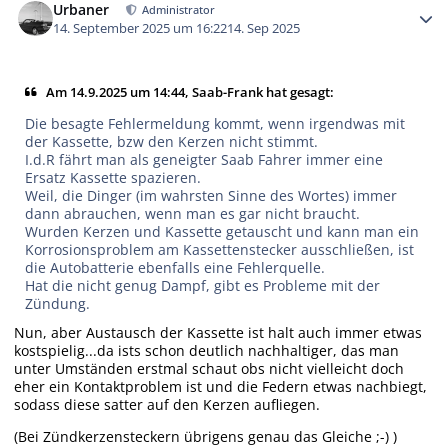
Urbaner
Administrator
14. September 2025 um 16:22
14. Sep 2025
Am 14.9.2025 um 14:44, Saab-Frank hat gesagt:
Die besagte Fehlermeldung kommt, wenn irgendwas mit
der Kassette, bzw den Kerzen nicht stimmt.
I.d.R fährt man als geneigter Saab Fahrer immer eine
Ersatz Kassette spazieren.
Weil, die Dinger (im wahrsten Sinne des Wortes) immer
dann abrauchen, wenn man es gar nicht braucht.
Wurden Kerzen und Kassette getauscht und kann man ein
Korrosionsproblem am Kassettenstecker ausschließen, ist
die Autobatterie ebenfalls eine Fehlerquelle.
Hat die nicht genug Dampf, gibt es Probleme mit der
Zündung.
Nun, aber Austausch der Kassette ist halt auch immer etwas
kostspielig...da ists schon deutlich nachhaltiger, das man
unter Umständen erstmal schaut obs nicht vielleicht doch
eher ein Kontaktproblem ist und die Federn etwas nachbiegt,
sodass diese satter auf den Kerzen aufliegen.
(Bei Zündkerzensteckern übrigens genau das Gleiche ;-) )