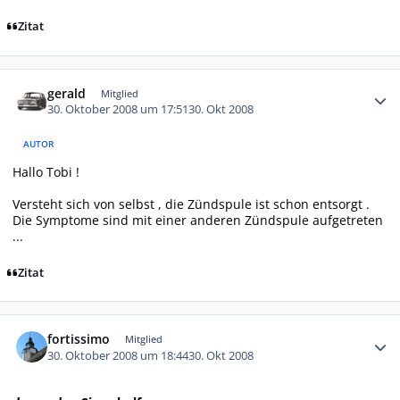
Zitat
Autor-Statistiken
gerald
Mitglied
30. Oktober 2008 um 17:51
30. Okt 2008
AUTOR
Hallo Tobi !
Versteht sich von selbst , die Zündspule ist schon entsorgt .
Die Symptome sind mit einer anderen Zündspule aufgetreten
...
Zitat
Autor-Statistiken
fortissimo
Mitglied
30. Oktober 2008 um 18:44
30. Okt 2008