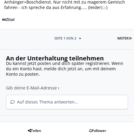
Anhänger+Boschdienst. Nur nicht mit zu magerem Gemisch
fahren - ich spreche da aus Erfahrung..... (leider) ;-)
Zitat
L
SEITE 1 VON 2
WEITER
An der Unterhaltung teilnehmen
Du kannst jetzt posten und dich später registrieren. Wenn
du ein Konto hast,
melde dich jetzt an
, um mit deinem
Konto zu posten.
Auf dieses Thema antworten...
Teilen
Follower