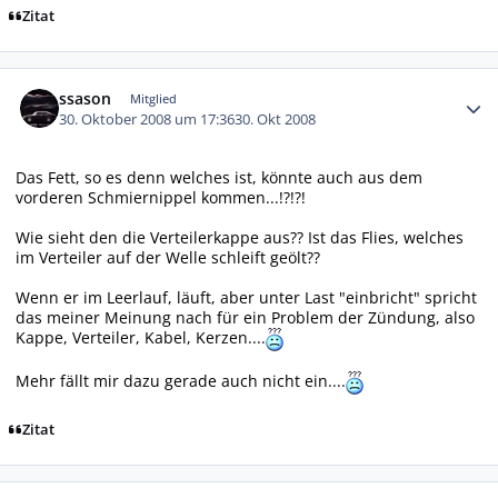
Zitat
Autor-Statistiken
ssason
Mitglied
30. Oktober 2008 um 17:36
30. Okt 2008
Das Fett, so es denn welches ist, könnte auch aus dem
vorderen Schmiernippel kommen...!?!?!
Wie sieht den die Verteilerkappe aus?? Ist das Flies, welches
im Verteiler auf der Welle schleift geölt??
Wenn er im Leerlauf, läuft, aber unter Last "einbricht" spricht
das meiner Meinung nach für ein Problem der Zündung, also
Kappe, Verteiler, Kabel, Kerzen....
Mehr fällt mir dazu gerade auch nicht ein....
Zitat
Autor-Statistiken