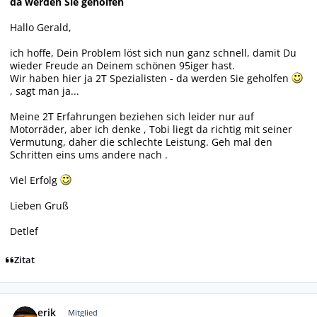
da werden Sie geholfen
Hallo Gerald,
ich hoffe, Dein Problem löst sich nun ganz schnell, damit Du
wieder Freude an Deinem schönen 95iger hast.
Wir haben hier ja 2T Spezialisten - da werden Sie geholfen
, sagt man ja...
Meine 2T Erfahrungen beziehen sich leider nur auf
Motorräder, aber ich denke , Tobi liegt da richtig mit seiner
Vermutung, daher die schlechte Leistung. Geh mal den
Schritten eins ums andere nach .
Viel Erfolg
Lieben Gruß
Detlef
Zitat
Autor-Statistiken
erik
Mitglied