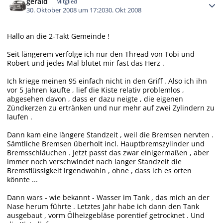
gerald
Mitglied
30. Oktober 2008 um 17:20
30. Okt 2008
Hallo an die 2-Takt Gemeinde !
Seit längerem verfolge ich nur den Thread von Tobi und
Robert und jedes Mal blutet mir fast das Herz .
Ich kriege meinen 95 einfach nicht in den Griff . Also ich ihn
vor 5 Jahren kaufte , lief die Kiste relativ problemlos ,
abgesehen davon , dass er dazu neigte , die eigenen
Zündkerzen zu ertränken und nur mehr auf zwei Zylindern zu
laufen .
Dann kam eine längere Standzeit , weil die Bremsen nervten .
Sämtliche Bremsen überholt incl. Hauptbremszylinder und
Bremsschläuchen . Jetzt passt das zwar einigermaßen , aber
immer noch verschwindet nach langer Standzeit die
Bremsflüssigkeit irgendwohin , ohne , dass ich es orten
könnte ...
Dann wars - wie bekannt - Wasser im Tank , das mich an der
Nase herum führte . Letztes Jahr habe ich dann den Tank
ausgebaut , vorm Ölheizgebläse porentief getrocknet . Und