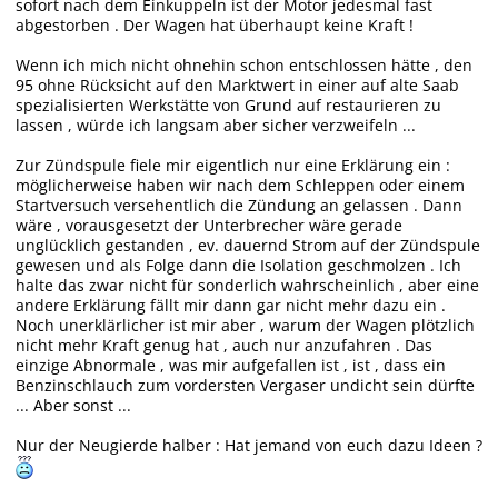
sofort nach dem Einkuppeln ist der Motor jedesmal fast
abgestorben . Der Wagen hat überhaupt keine Kraft !
Wenn ich mich nicht ohnehin schon entschlossen hätte , den
95 ohne Rücksicht auf den Marktwert in einer auf alte Saab
spezialisierten Werkstätte von Grund auf restaurieren zu
lassen , würde ich langsam aber sicher verzweifeln ...
Zur Zündspule fiele mir eigentlich nur eine Erklärung ein :
möglicherweise haben wir nach dem Schleppen oder einem
Startversuch versehentlich die Zündung an gelassen . Dann
wäre , vorausgesetzt der Unterbrecher wäre gerade
unglücklich gestanden , ev. dauernd Strom auf der Zündspule
gewesen und als Folge dann die Isolation geschmolzen . Ich
halte das zwar nicht für sonderlich wahrscheinlich , aber eine
andere Erklärung fällt mir dann gar nicht mehr dazu ein .
Noch unerklärlicher ist mir aber , warum der Wagen plötzlich
nicht mehr Kraft genug hat , auch nur anzufahren . Das
einzige Abnormale , was mir aufgefallen ist , ist , dass ein
Benzinschlauch zum vordersten Vergaser undicht sein dürfte
... Aber sonst ...
Nur der Neugierde halber : Hat jemand von euch dazu Ideen ?