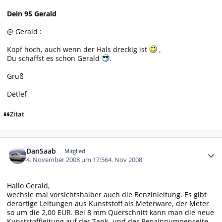
Dein 95 Gerald
@ Gerald :
Kopf hoch, auch wenn der Hals dreckig ist
,
Du schaffst es schon Gerald
.
Gruß
Detlef
Zitat
Autor-Statistiken
DanSaab
Mitglied
4. November 2008 um 17:56
4. Nov 2008
Hallo Gerald,
wechsle mal vorsichtshalber auch die Benzinleitung. Es gibt
derartige Leitungen aus Kunststoff als Meterware, der Meter
so um die 2,00 EUR. Bei 8 mm Querschnitt kann man die neue
Kunststoffleitung auf der Tank- und der Benzinpumpenseite