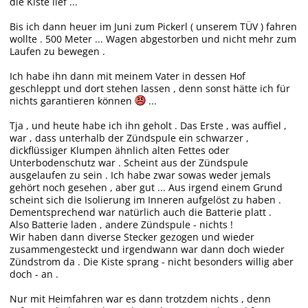
die Kiste lief ...
Bis ich dann heuer im Juni zum Pickerl ( unserem TÜV ) fahren
wollte . 500 Meter ... Wagen abgestorben und nicht mehr zum
Laufen zu bewegen .
Ich habe ihn dann mit meinem Vater in dessen Hof
geschleppt und dort stehen lassen , denn sonst hätte ich für
nichts garantieren können
...
Tja , und heute habe ich ihn geholt . Das Erste , was auffiel ,
war , dass unterhalb der Zündspule ein schwarzer ,
dickflüssiger Klumpen ähnlich alten Fettes oder
Unterbodenschutz war . Scheint aus der Zündspule
ausgelaufen zu sein . Ich habe zwar sowas weder jemals
gehört noch gesehen , aber gut ... Aus irgend einem Grund
scheint sich die Isolierung im Inneren aufgelöst zu haben .
Dementsprechend war natürlich auch die Batterie platt .
Also Batterie laden , andere Zündspule - nichts !
Wir haben dann diverse Stecker gezogen und wieder
zusammengesteckt und irgendwann war dann doch wieder
Zündstrom da . Die Kiste sprang - nicht besonders willig aber
doch - an .
Nur mit Heimfahren war es dann trotzdem nichts , denn