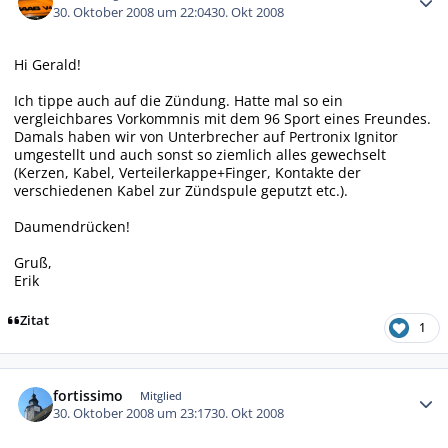
30. Oktober 2008 um 22:04
30. Okt 2008
Hi Gerald!
Ich tippe auch auf die Zündung. Hatte mal so ein
vergleichbares Vorkommnis mit dem 96 Sport eines Freundes.
Damals haben wir von Unterbrecher auf Pertronix Ignitor
umgestellt und auch sonst so ziemlich alles gewechselt
(Kerzen, Kabel, Verteilerkappe+Finger, Kontakte der
verschiedenen Kabel zur Zündspule geputzt etc.).
Daumendrücken!
Gruß,
Erik
Zitat
1
Autor-Statistiken
fortissimo
Mitglied
30. Oktober 2008 um 23:17
30. Okt 2008