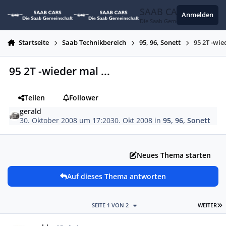
Zum Inhalt springen
SAAB CARS
Anmelden
Die Saab Gemeinschaft
Startseite
Saab Technikbereich
95, 96, Sonett
95 2T -wie
95 2T -wieder mal ...
Teilen
Follower
gerald
30. Oktober 2008 um 17:20
30. Okt 2008
in
95, 96, Sonett
Neues Thema starten
Auf dieses Thema antworten
L
SEITE 1 VON 2
WEITER
Autor-Statistiken