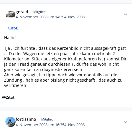
Autor-Statistiken
gerald
Mitglied
4. November 2008 um 14:39
4. Nov 2008
AUTOR
Hallo !
Tja , ich fürchte , dass das Kerzenbild nicht aussagekräftig ist
... Da der Wagen die letzten paar Jahre kaum mehr als 2
Kilometer am Stück aus eigener Kraft gefahren ist ( kannst Dir
ja den Tread genauer durchlesen ) , dürfte das wohl nicht
ganz so einfach zu diagnostizieren sein .
Aber wie gesagt , ich tippe nach wie vor ebenfalls auf die
Zündung , hab es aber bislang nicht geschafft , das auch zu
verifizieren .
Zitat
Autor-Statistiken
fortissimo
Mitglied
4. November 2008 um 16:35
4. Nov 2008