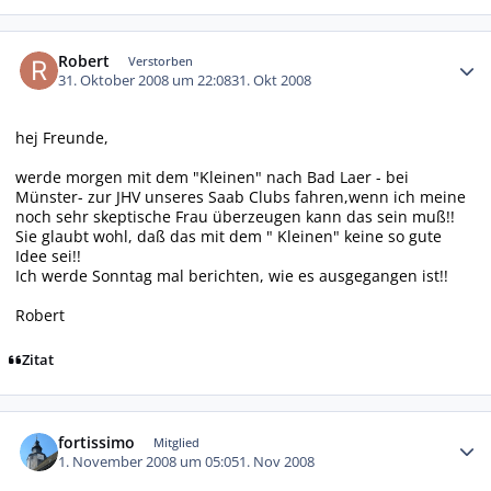
Autor-Statistiken
Robert
Verstorben
31. Oktober 2008 um 22:08
31. Okt 2008
hej Freunde,
werde morgen mit dem "Kleinen" nach Bad Laer - bei
Münster- zur JHV unseres Saab Clubs fahren,wenn ich meine
noch sehr skeptische Frau überzeugen kann das sein muß!!
Sie glaubt wohl, daß das mit dem " Kleinen" keine so gute
Idee sei!!
Ich werde Sonntag mal berichten, wie es ausgegangen ist!!
Robert
Zitat
Autor-Statistiken
fortissimo
Mitglied
1. November 2008 um 05:05
1. Nov 2008