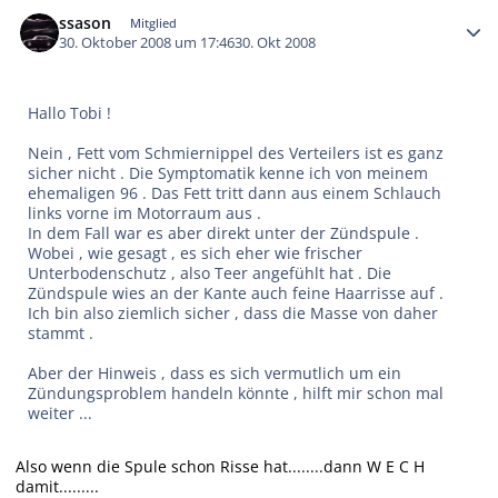
Autor-Statistiken
ssason
Mitglied
30. Oktober 2008 um 17:46
30. Okt 2008
Hallo Tobi !
Nein , Fett vom Schmiernippel des Verteilers ist es ganz
sicher nicht . Die Symptomatik kenne ich von meinem
ehemaligen 96 . Das Fett tritt dann aus einem Schlauch
links vorne im Motorraum aus .
In dem Fall war es aber direkt unter der Zündspule .
Wobei , wie gesagt , es sich eher wie frischer
Unterbodenschutz , also Teer angefühlt hat . Die
Zündspule wies an der Kante auch feine Haarrisse auf .
Ich bin also ziemlich sicher , dass die Masse von daher
stammt .
Aber der Hinweis , dass es sich vermutlich um ein
Zündungsproblem handeln könnte , hilft mir schon mal
weiter ...
Also wenn die Spule schon Risse hat........dann W E C H
damit.........