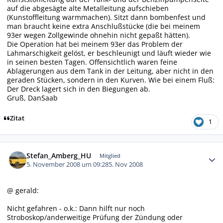
auf die abgesägte alte Metalleitung aufschieben
(Kunstoffleitung warmmachen). Sitzt dann bombenfest und
man braucht keine extra Anschlußstücke (die bei meinem
93er wegen Zollgewinde ohnehin nicht gepaßt hätten).
Die Operation hat bei meinem 93er das Problem der
Lahmarschigkeit gelöst, er beschleunigt und läuft wieder wie
in seinen besten Tagen. Offensichtlich waren feine
Ablagerungen aus dem Tank in der Leitung, aber nicht in den
geraden Stücken, sondern in den Kurven. Wie bei einem Fluß:
Der Dreck lagert sich in den Biegungen ab.
Gruß, DanSaab
Zitat
1
Autor-Statistiken
Stefan_Amberg_HU
Mitglied
5. November 2008 um 09:28
5. Nov 2008
@ gerald:
Nicht gefahren - o.k.: Dann hilft nur noch
Stroboskop/anderweitige Prüfung der Zündung oder