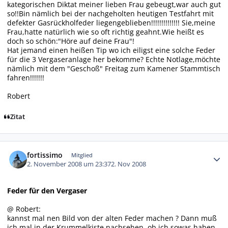
kategorischen Diktat meiner lieben Frau gebeugt,war auch gut
so!!Bin nämlich bei der nachgeholten heutigen Testfahrt mit
defekter Gasrückholfeder liegengeblieben!!!!!!!!!!!!!! Sie,meine
Frau,hatte natürlich wie so oft richtig geahnt.Wie heißt es
doch so schön:"Höre auf deine Frau"!
Hat jemand einen heißen Tip wo ich eiligst eine solche Feder
für die 3 Vergaseranlage her bekomme? Echte Notlage,möchte
nämlich mit dem "Geschoß" Freitag zum Kamener Stammtisch
fahren!!!!!!!
Robert
Zitat
Autor-Statistiken
fortissimo
Mitglied
2. November 2008 um 23:37
2. Nov 2008
Feder für den Vergaser
@ Robert:
kannst mal nen Bild von der alten Feder machen ? Dann muß
ich mal in der Krummelkiste nachsehen, ob ich sowas haben