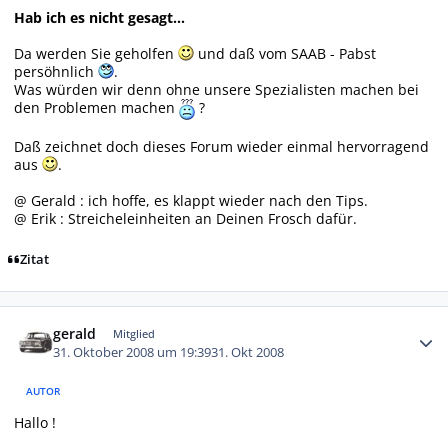
Hab ich es nicht gesagt...
Da werden Sie geholfen
und daß vom SAAB - Pabst
persöhnlich
.
Was würden wir denn ohne unsere Spezialisten machen bei
den Problemen machen
?
Daß zeichnet doch dieses Forum wieder einmal hervorragend
aus
.
@ Gerald : ich hoffe, es klappt wieder nach den Tips.
@ Erik : Streicheleinheiten an Deinen Frosch dafür.
Zitat
Autor-Statistiken
gerald
Mitglied
31. Oktober 2008 um 19:39
31. Okt 2008
AUTOR
Hallo !