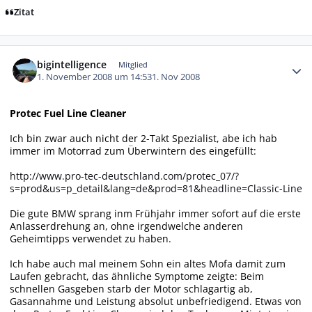
Zitat
Autor-Statistiken
bigintelligence
Mitglied
1. November 2008 um 14:53
1. Nov 2008
Protec Fuel Line Cleaner
Ich bin zwar auch nicht der 2-Takt Spezialist, abe ich hab
immer im Motorrad zum Überwintern des eingefüllt:
http://www.pro-tec-deutschland.com/protec_07/?
s=prod&us=p_detail&lang=de&prod=81&headline=Classic-Line
Die gute BMW sprang inm Frühjahr immer sofort auf die erste
Anlasserdrehung an, ohne irgendwelche anderen
Geheimtipps verwendet zu haben.
Ich habe auch mal meinem Sohn ein altes Mofa damit zum
Laufen gebracht, das ähnliche Symptome zeigte: Beim
schnellen Gasgeben starb der Motor schlagartig ab,
Gasannahme und Leistung absolut unbefriedigend. Etwas von