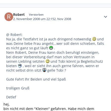
Autor-Statistiken
Robert
Verstorben
2. November 2008 um 22:15
2. Nov 2008
@ Robert:
Na ja, die Testfahrt ist ja auch dringend notwendig
und
was Deine liebe Frau angeht...wer soll denn schieben, falls
es nicht ganz so gut läuft
.
Nein Robert, Deine Frau kann doch beruhigt einsteigen,
bei dieser Vorbereitung darf man schon Vertrauen in
seinen Liebling setzten
und Tobi könnt ja Begleitschutz
bieten
, weil er sieht ihn auch gerne fahren, wenn er
nicht selbst drin sitzt
gelle Tobi ?
Gute Fahrt Ihr Beiden und viel Spaß
trolligen Gruß
Detlef
hej,
bin nicht mit dem "Kleinen" gefahren. Habe mich dem