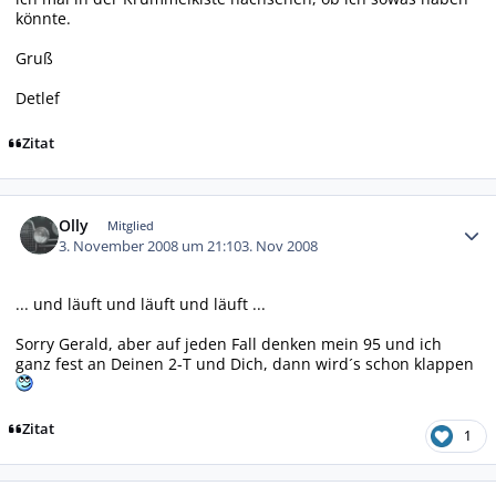
könnte.
Gruß
Detlef
Zitat
Autor-Statistiken
Olly
Mitglied
3. November 2008 um 21:10
3. Nov 2008
... und läuft und läuft und läuft ...
Sorry Gerald, aber auf jeden Fall denken mein 95 und ich
ganz fest an Deinen 2-T und Dich, dann wird´s schon klappen
Zitat
1
Autor-Statistiken