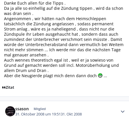
Danke Euch allen für die Tipps .
Da ja alle so einhellig auf die Zündung tippen , wird da schon
was dran sein .
Angenommen , wir hätten nach dem Heimschleppen
tatsächlich die Zündung angelassen , sodass permanent
Strom anlag , wäre es ja naheliegend , dass nicht nur die
Zündspule ihr Leben ausgehaucht hat , sondern dass auch
zumindest der Unterbrecher verschmort sein müsste . Damit
würde der Unterbrecherabstand dann vermutlich bei Weitem
nicht mehr stimmen ... Ich werde mir das die nächsten Tage
mal genauer ansehen .
Auch wennes theoretisch egal ist , weil er ja sowieso von
Grund auf gemacht werden soll incl. Motorüberholung und
allem Drum und Dran .
Aber die Neugierde plagt mich denn dann doch
...
Zitat
Autor-Statistiken
ssason
Mitglied
31. Oktober 2008 um 19:51
31. Okt 2008