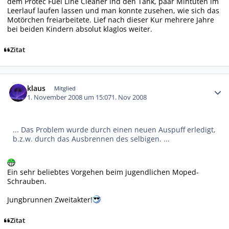
dem Protec Fuel Line Cleaner ind den Tank, paar Mintuten im
Leerlauf laufen lassen und man konnte zusehen, wie sich das
Motörchen freiarbeitete. Lief nach dieser Kur mehrere Jahre
bei beiden Kindern absolut klaglos weiter.
Zitat
Autor-Statistiken
klaus
Mitglied
1. November 2008 um 15:07
1. Nov 2008
... Das Problem wurde durch einen neuen Auspuff erledigt,
b.z.w. durch das Ausbrennen des selbigen. ...
Ein sehr beliebtes Vorgehen beim jugendlichen Moped-
Schrauben.
Jungbrunnen Zweitakter!
Zitat