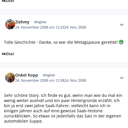
Zitat
Autor-Statistiken
Ziehmy
Mitglied
24. November 2008 um 12:33
24. Nov 2008
Tolle Geschichte - Danke, so war die Mittagspause gerettet!
Zitat
Autor-Statistiken
Onkel Kopp
Mitglied
24. November 2008 um 12:38
24. Nov 2008
Sehr schöne Story. Ich finde es gut, wenn man wie du mal ein
wenig weiter ausholt und ein paar Hintergründe erzählt. Ich
bin ja erst zwei Jahre Saab-Fahrer, vielleicht kann ich in
einigen Jahren auch auf eine gewisse Saab-Historie
zurückblicken. So etwas ist jedenfalls das Salz in der eigenen
automobilen Suppe.