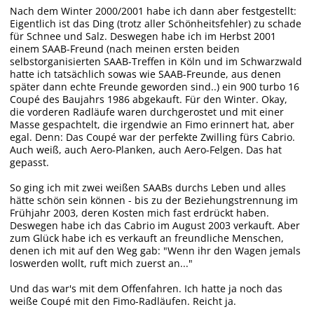
Nach dem Winter 2000/2001 habe ich dann aber festgestellt:
Eigentlich ist das Ding (trotz aller Schönheitsfehler) zu schade
für Schnee und Salz. Deswegen habe ich im Herbst 2001
einem SAAB-Freund (nach meinen ersten beiden
selbstorganisierten SAAB-Treffen in Köln und im Schwarzwald
hatte ich tatsächlich sowas wie SAAB-Freunde, aus denen
später dann echte Freunde geworden sind..) ein 900 turbo 16
Coupé des Baujahrs 1986 abgekauft. Für den Winter. Okay,
die vorderen Radläufe waren durchgerostet und mit einer
Masse gespachtelt, die irgendwie an Fimo erinnert hat, aber
egal. Denn: Das Coupé war der perfekte Zwilling fürs Cabrio.
Auch weiß, auch Aero-Planken, auch Aero-Felgen. Das hat
gepasst.
So ging ich mit zwei weißen SAABs durchs Leben und alles
hätte schön sein können - bis zu der Beziehungstrennung im
Frühjahr 2003, deren Kosten mich fast erdrückt haben.
Deswegen habe ich das Cabrio im August 2003 verkauft. Aber
zum Glück habe ich es verkauft an freundliche Menschen,
denen ich mit auf den Weg gab: "Wenn ihr den Wagen jemals
loswerden wollt, ruft mich zuerst an..."
Und das war's mit dem Offenfahren. Ich hatte ja noch das
weiße Coupé mit den Fimo-Radläufen. Reicht ja.