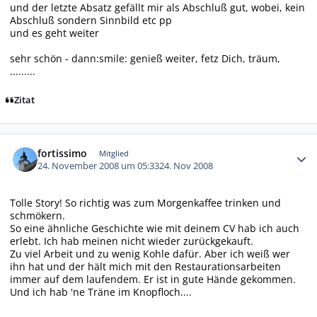
und der letzte Absatz gefällt mir als Abschluß gut, wobei, kein
Abschluß sondern Sinnbild etc pp
und es geht weiter
sehr schön - dann:smile: genieß weiter, fetz Dich, träum,
.........
Zitat
Autor-Statistiken
fortissimo
Mitglied
24. November 2008 um 05:33
24. Nov 2008
Tolle Story! So richtig was zum Morgenkaffee trinken und
schmökern.
So eine ähnliche Geschichte wie mit deinem CV hab ich auch
erlebt. Ich hab meinen nicht wieder zurückgekauft.
Zu viel Arbeit und zu wenig Kohle dafür. Aber ich weiß wer
ihn hat und der hält mich mit den Restaurationsarbeiten
immer auf dem laufendem. Er ist in gute Hände gekommen.
Und ich hab 'ne Träne im Knopfloch....