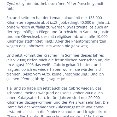
Gynäkologinnenbuckel, noch 'nen 911er Porsche geholt
hat.)
So, und seitdem hat der Lemansblaue mit mir 133.000
Kilometer abgeschrubbt (z.Zt. jobbedingt 40.000 im Jahr...),
ohne wirklich auffällig zu werden. (Was zweifellos auch an
der regelmäßigen Pflege und Durchsicht in Sankt Augustin
und am Ölwechsel, der mit religiöser Inbrunst alle 10.000
Kilometer stattfindet, liegt.) Aber die Phantomschmerzen
wegen des Cabrioverlusts waren nie ganz weg...
Und jetzt kommt der Kracher: Im Sommer dieses Jahres
(also: 2008) riefen mich die freundlichen Menschen an, die
im August 2003 das weiße Cabrio gekauft hatten, und
fragten, ob ich es wiederhaben wolle - sie würden sich
trennen. (Also: Vom Auto, keine Ehescheidung.) Und ich
(keinen Pfennig übrig...) sagte: JA!
Tja, und so habe ich jetzt auch das Cabrio wieder, das
schonmal meines war (und das seit Oktober 2008 auch
einen Katalysator hat). In fünf Jahren sind nur 20.000
Kilometer dazugekommen und der Preis war sehr fair. Die
Dame bei der Wiesbadener Zulassungsstelle war etwas
erstaunt, als sie in die Papiere schaute, und fragte direkt:
"Sagen Sie, hat der Ihnen schonmal gehört..?" Ja, hat er,