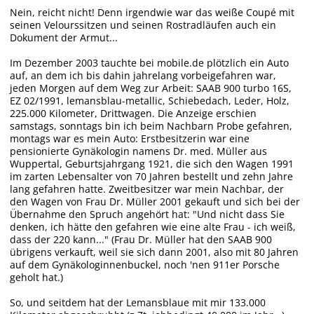
Nein, reicht nicht! Denn irgendwie war das weiße Coupé mit
seinen Velourssitzen und seinen Rostradläufen auch ein
Dokument der Armut...
Im Dezember 2003 tauchte bei mobile.de plötzlich ein Auto
auf, an dem ich bis dahin jahrelang vorbeigefahren war,
jeden Morgen auf dem Weg zur Arbeit: SAAB 900 turbo 16S,
EZ 02/1991, lemansblau-metallic, Schiebedach, Leder, Holz,
225.000 Kilometer, Drittwagen. Die Anzeige erschien
samstags, sonntags bin ich beim Nachbarn Probe gefahren,
montags war es mein Auto: Erstbesitzerin war eine
pensionierte Gynäkologin namens Dr. med. Müller aus
Wuppertal, Geburtsjahrgang 1921, die sich den Wagen 1991
im zarten Lebensalter von 70 Jahren bestellt und zehn Jahre
lang gefahren hatte. Zweitbesitzer war mein Nachbar, der
den Wagen von Frau Dr. Müller 2001 gekauft und sich bei der
Übernahme den Spruch angehört hat: "Und nicht dass Sie
denken, ich hätte den gefahren wie eine alte Frau - ich weiß,
dass der 220 kann..." (Frau Dr. Müller hat den SAAB 900
übrigens verkauft, weil sie sich dann 2001, also mit 80 Jahren
auf dem Gynäkologinnenbuckel, noch 'nen 911er Porsche
geholt hat.)
So, und seitdem hat der Lemansblaue mit mir 133.000