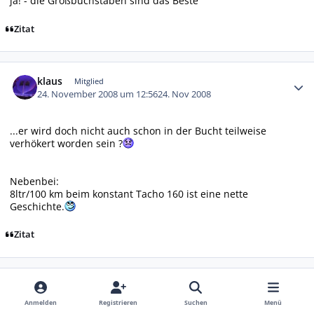
ja! - die Großbuchstaben sind das Beste
Zitat
Autor-Statistiken
klaus
Mitglied
24. November 2008 um 12:56
24. Nov 2008
...er wird doch nicht auch schon in der Bucht teilweise
verhökert worden sein ?
Nebenbei:
8ltr/100 km beim konstant Tacho 160 ist eine nette
Geschichte.
Zitat
Autor-Statistiken
turbo9000
Mitglied
24. November 2008 um 13:03
24. Nov 2008
Anmelden
Registrieren
Suchen
Menü