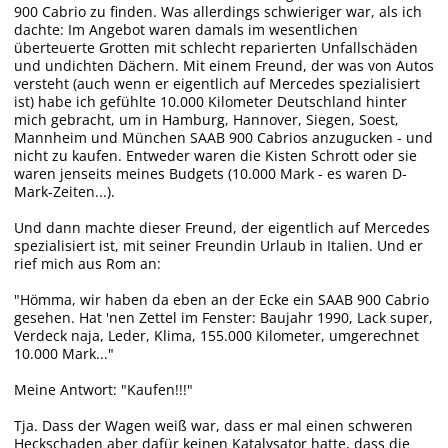
900 Cabrio zu finden. Was allerdings schwieriger war, als ich
dachte: Im Angebot waren damals im wesentlichen
überteuerte Grotten mit schlecht reparierten Unfallschäden
und undichten Dächern. Mit einem Freund, der was von Autos
versteht (auch wenn er eigentlich auf Mercedes spezialisiert
ist) habe ich gefühlte 10.000 Kilometer Deutschland hinter
mich gebracht, um in Hamburg, Hannover, Siegen, Soest,
Mannheim und München SAAB 900 Cabrios anzugucken - und
nicht zu kaufen. Entweder waren die Kisten Schrott oder sie
waren jenseits meines Budgets (10.000 Mark - es waren D-
Mark-Zeiten...).
Und dann machte dieser Freund, der eigentlich auf Mercedes
spezialisiert ist, mit seiner Freundin Urlaub in Italien. Und er
rief mich aus Rom an:
"Hömma, wir haben da eben an der Ecke ein SAAB 900 Cabrio
gesehen. Hat 'nen Zettel im Fenster: Baujahr 1990, Lack super,
Verdeck naja, Leder, Klima, 155.000 Kilometer, umgerechnet
10.000 Mark..."
Meine Antwort: "Kaufen!!!"
Tja. Dass der Wagen weiß war, dass er mal einen schweren
Heckschaden aber dafür keinen Katalysator hatte, dass die