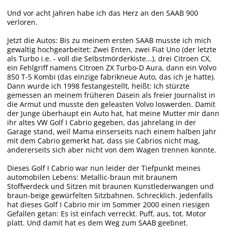
Und vor acht Jahren habe ich das Herz an den SAAB 900
verloren.
Jetzt die Autos: Bis zu meinem ersten SAAB musste ich mich
gewaltig hochgearbeitet: Zwei Enten, zwei Fiat Uno (der letzte
als Turbo i.e. - voll die Selbstmörderkiste...), drei Citroen CX,
ein Fehlgriff namens Citroen ZX Turbo-D Aura, dann ein Volvo
850 T-5 Kombi (das einzige fabrikneue Auto, das ich je hatte).
Dann wurde ich 1998 festangestellt, heißt: Ich stürzte
gemessen an meinem früheren Dasein als freier Journalist in
die Armut und musste den geleasten Volvo loswerden. Damit
der Junge überhaupt ein Auto hat, hat meine Mutter mir dann
ihr altes VW Golf I Cabrio gegeben, das jahrelang in der
Garage stand, weil Mama einserseits nach einem halben Jahr
mit dem Cabrio gemerkt hat, dass sie Cabrios nicht mag,
andererseits sich aber nicht von dem Wagen trennen konnte.
Dieses Golf I Cabrio war nun leider der Tiefpunkt meines
automobilen Lebens: Metallic-braun mit braunem
Stoffverdeck und Sitzen mit braunen Kunstlederwangen und
braun-beige gewürfelten Sitzbahnen. Schrecklich. Jedenfalls
hat dieses Golf I Cabrio mir im Sommer 2000 einen riesigen
Gefallen getan: Es ist einfach verreckt. Puff, aus, tot. Motor
platt. Und damit hat es dem Weg zum SAAB geebnet.