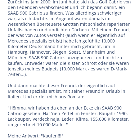
Zurück ins Jahr 2000: Im Juni hatte sich das Golf Cabrio von
den Lebenden verabschiedet und ich begann damit, ein
SAAB 900 Cabrio zu finden. Was allerdings schwieriger
war, als ich dachte: Im Angebot waren damals im
wesentlichen überteuerte Grotten mit schlecht reparierten
Unfallschäden und undichten Dächern. Mit einem Freund,
der was von Autos versteht (auch wenn er eigentlich auf
Mercedes spezialisiert ist) habe ich gefühlte 10.000
Kilometer Deutschland hinter mich gebracht, um in
Hamburg, Hannover, Siegen, Soest, Mannheim und
München SAAB 900 Cabrios anzugucken - und nicht zu
kaufen. Entweder waren die Kisten Schrott oder sie waren
jenseits meines Budgets (10.000 Mark - es waren D-Mark-
Zeiten...).
Und dann machte dieser Freund, der eigentlich auf
Mercedes spezialisiert ist, mit seiner Freundin Urlaub in
Italien. Und er rief mich aus Rom an:
"Hömma, wir haben da eben an der Ecke ein SAAB 900
Cabrio gesehen. Hat 'nen Zettel im Fenster: Baujahr 1990,
Lack super, Verdeck naja, Leder, Klima, 155.000 Kilometer,
umgerechnet 10.000 Mark..."
Meine Antwort: "Kaufen!!!"