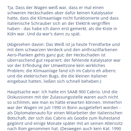
Tja. Dass der Wagen weiß war, dass er mal einen
schweren Heckschaden aber dafür keinen Katalysator
hatte, dass die Klimaanlage nicht funktionierte und dass
italienische Schrauber sich an der Elektrik vergriffen
haben - das habe ich dann erst gemerkt, als die Kiste in
Köln war. Und da war's dann zu spät.
(Abgesehen davon: Das Weiß ist ja heute Trendfarbe und
mit dem schwarzen Verdeck und den anthrazitfarbenen
Aero-Planken gehts ganz gut; der Heckschaden ist
überraschend gut repariert; der fehlende Katalysator war
vor der Erfindung der Umweltzone kein wirkliches
Problem; die Klimaanlage fand ich im Cabrio eh albern;
und die elektrischen Bugs, die die kleinen Italiener
eingebaut hatten, ließen sich schnell beheben.)
Hauptsache war: Ich hatte ein SAAB 900 Cabrio. Und die
Diskussionen mit der Zulassungsstelle waren auch nicht
so schlimm, wie man es hätte erwarten können. Immerhin
war der Wagen im Juli 1990 in Bonn ausgeliefert worden -
als Diplomatenauto für einen Mitarbeiter der italienischen
Botschaft, der sich das Cabrio als Goodie zum Ruhestand
gegönnt und einige Monate später mit an seinen Alterssitz
nach Rom genommen hat. (Deswegen auch kein Kat: 1990