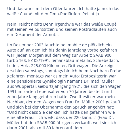
Und das war's mit dem Offenfahren. Ich hatte ja noch das
weiße Coupé mit den Fimo-Radläufen. Reicht ja.
Nein, reicht nicht! Denn irgendwie war das weiße Coupé
mit seinen Velourssitzen und seinen Rostradläufen auch
ein Dokument der Armut...
Im Dezember 2003 tauchte bei mobile.de plötzlich ein
Auto auf, an dem ich bis dahin jahrelang vorbeigefahren
war, jeden Morgen auf dem Weg zur Arbeit: SAAB 900
turbo 16S, EZ 02/1991, lemansblau-metallic, Schiebedach,
Leder, Holz, 225.000 Kilometer, Drittwagen. Die Anzeige
erschien samstags, sonntags bin ich beim Nachbarn Probe
gefahren, montags war es mein Auto: Erstbesitzerin war
eine pensionierte Gynäkologin namens Dr. med. Müller
aus Wuppertal, Geburtsjahrgang 1921, die sich den Wagen
1991 im zarten Lebensalter von 70 Jahren bestellt und
zehn Jahre lang gefahren hatte. Zweitbesitzer war mein
Nachbar, der den Wagen von Frau Dr. Müller 2001 gekauft
und sich bei der Übernahme den Spruch angehört hat:
"Und nicht dass Sie denken, ich hätte den gefahren wie
eine alte Frau - ich weiß, dass der 220 kann..." (Frau Dr.
Müller hat den SAAB 900 übrigens verkauft, weil sie sich
dann 2001, also mit 80 Jahren auf dem