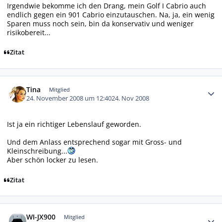
Irgendwie bekomme ich den Drang, mein Golf I Cabrio auch
endlich gegen ein 901 Cabrio einzutauschen. Na, ja, ein wenig
Sparen muss noch sein, bin da konservativ und weniger
risikobereit...
Zitat
Autor-Statistiken
Tina
Mitglied
24. November 2008 um 12:40
24. Nov 2008
Ist ja ein richtiger Lebenslauf geworden.
Und dem Anlass entsprechend sogar mit Gross- und
Kleinschreibung...
Aber schön locker zu lesen.
Zitat
Autor-Statistiken
WI-JX900
Mitglied