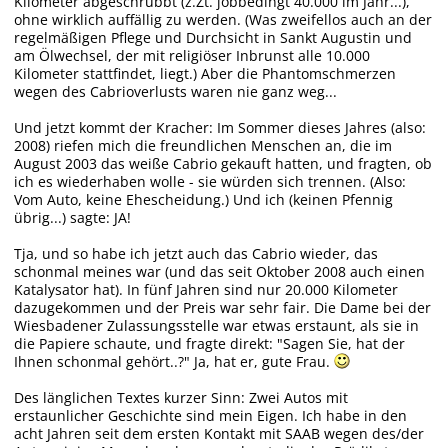
Kilometer abgeschrubbt (z.Zt. jobbedingt 40.000 im Jahr...),
ohne wirklich auffällig zu werden. (Was zweifellos auch an der
regelmäßigen Pflege und Durchsicht in Sankt Augustin und
am Ölwechsel, der mit religiöser Inbrunst alle 10.000
Kilometer stattfindet, liegt.) Aber die Phantomschmerzen
wegen des Cabrioverlusts waren nie ganz weg...
Und jetzt kommt der Kracher: Im Sommer dieses Jahres (also:
2008) riefen mich die freundlichen Menschen an, die im
August 2003 das weiße Cabrio gekauft hatten, und fragten, ob
ich es wiederhaben wolle - sie würden sich trennen. (Also:
Vom Auto, keine Ehescheidung.) Und ich (keinen Pfennig
übrig...) sagte: JA!
Tja, und so habe ich jetzt auch das Cabrio wieder, das
schonmal meines war (und das seit Oktober 2008 auch einen
Katalysator hat). In fünf Jahren sind nur 20.000 Kilometer
dazugekommen und der Preis war sehr fair. Die Dame bei der
Wiesbadener Zulassungsstelle war etwas erstaunt, als sie in
die Papiere schaute, und fragte direkt: "Sagen Sie, hat der
Ihnen schonmal gehört..?" Ja, hat er, gute Frau.
Des länglichen Textes kurzer Sinn: Zwei Autos mit
erstaunlicher Geschichte sind mein Eigen. Ich habe in den
acht Jahren seit dem ersten Kontakt mit SAAB wegen des/der