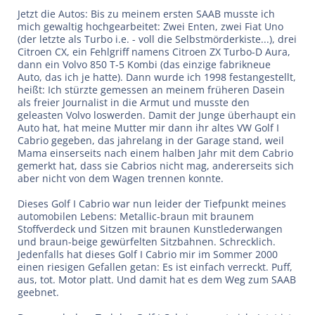
Jetzt die Autos: Bis zu meinem ersten SAAB musste ich
mich gewaltig hochgearbeitet: Zwei Enten, zwei Fiat Uno
(der letzte als Turbo i.e. - voll die Selbstmörderkiste...), drei
Citroen CX, ein Fehlgriff namens Citroen ZX Turbo-D Aura,
dann ein Volvo 850 T-5 Kombi (das einzige fabrikneue
Auto, das ich je hatte). Dann wurde ich 1998 festangestellt,
heißt: Ich stürzte gemessen an meinem früheren Dasein
als freier Journalist in die Armut und musste den
geleasten Volvo loswerden. Damit der Junge überhaupt ein
Auto hat, hat meine Mutter mir dann ihr altes VW Golf I
Cabrio gegeben, das jahrelang in der Garage stand, weil
Mama einserseits nach einem halben Jahr mit dem Cabrio
gemerkt hat, dass sie Cabrios nicht mag, andererseits sich
aber nicht von dem Wagen trennen konnte.
Dieses Golf I Cabrio war nun leider der Tiefpunkt meines
automobilen Lebens: Metallic-braun mit braunem
Stoffverdeck und Sitzen mit braunen Kunstlederwangen
und braun-beige gewürfelten Sitzbahnen. Schrecklich.
Jedenfalls hat dieses Golf I Cabrio mir im Sommer 2000
einen riesigen Gefallen getan: Es ist einfach verreckt. Puff,
aus, tot. Motor platt. Und damit hat es dem Weg zum SAAB
geebnet.