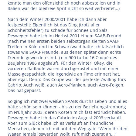
konnte man den offensichtlich noch abbestellen und in
Italien war der bleifreie Sprit nicht so weit verbreitet...)
Nach dem Winter 2000/2001 habe ich dann aber
festgestellt: Eigentlich ist das Ding (trotz aller
Schönheitsfehler) zu schade für Schnee und Salz.
Deswegen habe ich im Herbst 2001 einem SAAB-Freund
(nach meinen ersten beiden selbstorganisierten SAAB-
Treffen in Köln und im Schwarzwald hatte ich tatsächlich
sowas wie SAAB-Freunde, aus denen später dann echte
Freunde geworden sind..) ein 900 turbo 16 Coupé des
Baujahrs 1986 abgekauft. Für den Winter. Okay, die
vorderen Radläufe waren durchgerostet und mit einer
Masse gespachtelt, die irgendwie an Fimo erinnert hat,
aber egal. Denn: Das Coupé war der perfekte Zwilling fürs
Cabrio. Auch weiß, auch Aero-Planken, auch Aero-Felgen.
Das hat gepasst.
So ging ich mit zwei weißen SAABs durchs Leben und alles
hätte schön sein können - bis zu der Beziehungstrennung
im Frühjahr 2003, deren Kosten mich fast erdrückt haben.
Deswegen habe ich das Cabrio im August 2003 verkauft.
Aber zum Glück habe ich es verkauft an freundliche
Menschen, denen ich mit auf den Weg gab: "Wenn ihr den
Wagen jemals loswerden wollt, ruft mich zuerst an..."