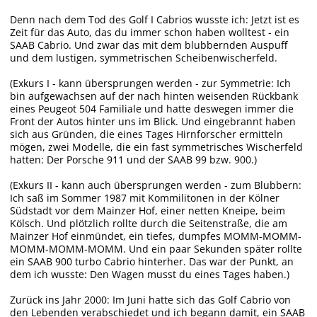
Denn nach dem Tod des Golf I Cabrios wusste ich: Jetzt ist es
Zeit für das Auto, das du immer schon haben wolltest - ein
SAAB Cabrio. Und zwar das mit dem blubbernden Auspuff
und dem lustigen, symmetrischen Scheibenwischerfeld.
(Exkurs I - kann übersprungen werden - zur Symmetrie: Ich
bin aufgewachsen auf der nach hinten weisenden Rückbank
eines Peugeot 504 Familiale und hatte deswegen immer die
Front der Autos hinter uns im Blick. Und eingebrannt haben
sich aus Gründen, die eines Tages Hirnforscher ermitteln
mögen, zwei Modelle, die ein fast symmetrisches Wischerfeld
hatten: Der Porsche 911 und der SAAB 99 bzw. 900.)
(Exkurs II - kann auch übersprungen werden - zum Blubbern:
Ich saß im Sommer 1987 mit Kommilitonen in der Kölner
Südstadt vor dem Mainzer Hof, einer netten Kneipe, beim
Kölsch. Und plötzlich rollte durch die Seitenstraße, die am
Mainzer Hof einmündet, ein tiefes, dumpfes MOMM-MOMM-
MOMM-MOMM-MOMM. Und ein paar Sekunden später rollte
ein SAAB 900 turbo Cabrio hinterher. Das war der Punkt, an
dem ich wusste: Den Wagen musst du eines Tages haben.)
Zurück ins Jahr 2000: Im Juni hatte sich das Golf Cabrio von
den Lebenden verabschiedet und ich begann damit, ein SAAB