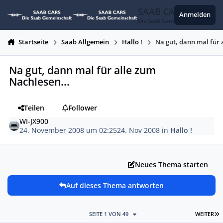
Zum Inhalt springen
SAAB CARS
Anmelden
Die Saab Gemeinschaft
Startseite
Saab Allgemein
Hallo !
Na gut, dann mal für 
Na gut, dann mal für alle zum
Nachlesen...
Teilen
Follower
WI-JX900
24. November 2008 um 02:25
24. Nov 2008
in
Hallo !
Neues Thema starten
Auf dieses Thema antworten
L
SEITE 1 VON 49
WEITER