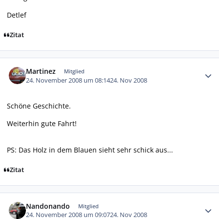
Detlef
Zitat
Autor-Statistiken
Martinez
Mitglied
24. November 2008 um 08:14
24. Nov 2008
Schöne Geschichte.
Weiterhin gute Fahrt!
PS: Das Holz in dem Blauen sieht sehr schick aus...
Zitat
Autor-Statistiken
Nandonando
Mitglied
24. November 2008 um 09:07
24. Nov 2008