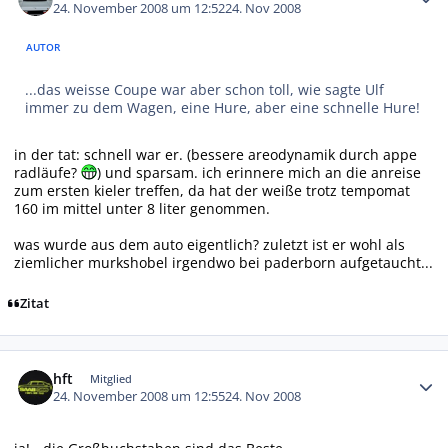
24. November 2008 um 12:52
24. Nov 2008
AUTOR
...das weisse Coupe war aber schon toll, wie sagte Ulf
immer zu dem Wagen, eine Hure, aber eine schnelle Hure!
in der tat: schnell war er. (bessere areodynamik durch appe
radläufe?
) und sparsam. ich erinnere mich an die anreise
zum ersten kieler treffen, da hat der weiße trotz tempomat
160 im mittel unter 8 liter genommen.
was wurde aus dem auto eigentlich? zuletzt ist er wohl als
ziemlicher murkshobel irgendwo bei paderborn aufgetaucht...
Zitat
Autor-Statistiken
hft
Mitglied
24. November 2008 um 12:55
24. Nov 2008