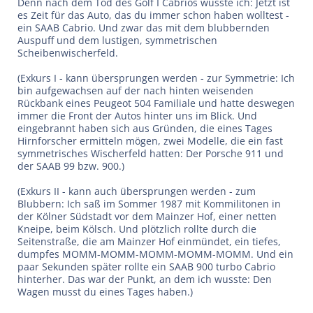
Denn nach dem Tod des Golf I Cabrios wusste ich: Jetzt ist
es Zeit für das Auto, das du immer schon haben wolltest -
ein SAAB Cabrio. Und zwar das mit dem blubbernden
Auspuff und dem lustigen, symmetrischen
Scheibenwischerfeld.
(Exkurs I - kann übersprungen werden - zur Symmetrie: Ich
bin aufgewachsen auf der nach hinten weisenden
Rückbank eines Peugeot 504 Familiale und hatte deswegen
immer die Front der Autos hinter uns im Blick. Und
eingebrannt haben sich aus Gründen, die eines Tages
Hirnforscher ermitteln mögen, zwei Modelle, die ein fast
symmetrisches Wischerfeld hatten: Der Porsche 911 und
der SAAB 99 bzw. 900.)
(Exkurs II - kann auch übersprungen werden - zum
Blubbern: Ich saß im Sommer 1987 mit Kommilitonen in
der Kölner Südstadt vor dem Mainzer Hof, einer netten
Kneipe, beim Kölsch. Und plötzlich rollte durch die
Seitenstraße, die am Mainzer Hof einmündet, ein tiefes,
dumpfes MOMM-MOMM-MOMM-MOMM-MOMM. Und ein
paar Sekunden später rollte ein SAAB 900 turbo Cabrio
hinterher. Das war der Punkt, an dem ich wusste: Den
Wagen musst du eines Tages haben.)