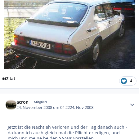
Zitat
4
Autor-Statistiken
acron
Mitglied
24. November 2008 um 04:22
24. Nov 2008
Jetzt ist die Nacht eh verloren und der Tag danach auch -
da kann ich auch gleich mal die Pflicht erledigen, und
mich und meine beiden SAABs vorstellen.