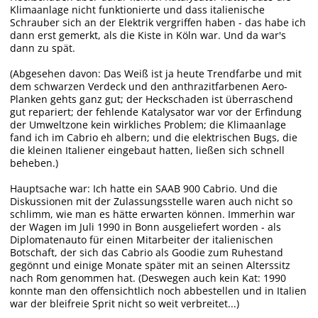
Klimaanlage nicht funktionierte und dass italienische
Schrauber sich an der Elektrik vergriffen haben - das habe ich
dann erst gemerkt, als die Kiste in Köln war. Und da war's
dann zu spät.
(Abgesehen davon: Das Weiß ist ja heute Trendfarbe und mit
dem schwarzen Verdeck und den anthrazitfarbenen Aero-
Planken gehts ganz gut; der Heckschaden ist überraschend
gut repariert; der fehlende Katalysator war vor der Erfindung
der Umweltzone kein wirkliches Problem; die Klimaanlage
fand ich im Cabrio eh albern; und die elektrischen Bugs, die
die kleinen Italiener eingebaut hatten, ließen sich schnell
beheben.)
Hauptsache war: Ich hatte ein SAAB 900 Cabrio. Und die
Diskussionen mit der Zulassungsstelle waren auch nicht so
schlimm, wie man es hätte erwarten können. Immerhin war
der Wagen im Juli 1990 in Bonn ausgeliefert worden - als
Diplomatenauto für einen Mitarbeiter der italienischen
Botschaft, der sich das Cabrio als Goodie zum Ruhestand
gegönnt und einige Monate später mit an seinen Alterssitz
nach Rom genommen hat. (Deswegen auch kein Kat: 1990
konnte man den offensichtlich noch abbestellen und in Italien
war der bleifreie Sprit nicht so weit verbreitet...)