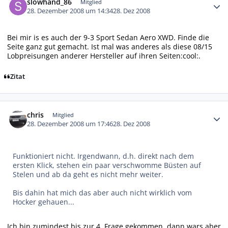
slowhand_86
Mitglied
28. Dezember 2008 um 14:34
28. Dez 2008
Bei mir is es auch der 9-3 Sport Sedan Aero XWD. Finde die
Seite ganz gut gemacht. Ist mal was anderes als diese 08/15
Lobpreisungen anderer Hersteller auf ihren Seiten:cool:.
Zitat
Autor-Statistiken
chris
Mitglied
28. Dezember 2008 um 17:46
28. Dez 2008
Funktioniert nicht. Irgendwann, d.h. direkt nach dem
ersten Klick, stehen ein paar verschwomme Büsten auf
Stelen und ab da geht es nicht mehr weiter.
Bis dahin hat mich das aber auch nicht wirklich vom
Hocker gehauen...
Ich bin zumindest bis zur 4. Frage gekommen, dann wars aber