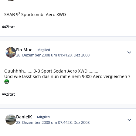
SAAB 9³ Sportcombi Aero XWD
Zitat
Autor-Statistiken
Flo Muc
Mitglied
28. Dezember 2008 um 01:41
28. Dez 2008
Ouuhhhh........9-3 Sport Sedan Aero XWD..........
Und wie lässt sich das nun mit einem 9000 Aero vergleichen ?
Zitat
Autor-Statistiken
DanielK
Mitglied
28. Dezember 2008 um 07:44
28. Dez 2008