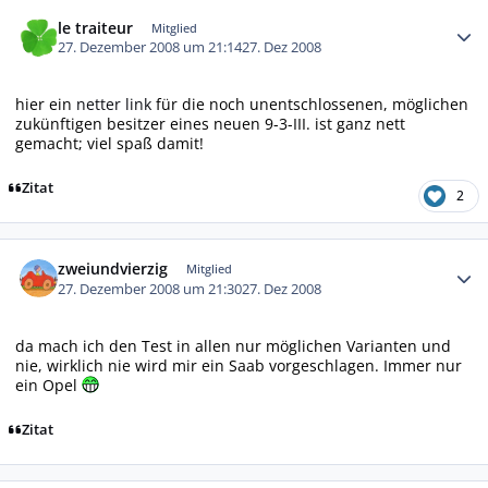
Autor-Statistiken
le traiteur
Mitglied
27. Dezember 2008 um 21:14
27. Dez 2008
hier ein
netter link
für die noch unentschlossenen, möglichen
zukünftigen besitzer eines neuen 9-3-III. ist ganz nett
gemacht; viel spaß damit!
Zitat
2
Autor-Statistiken
zweiundvierzig
Mitglied
27. Dezember 2008 um 21:30
27. Dez 2008
da mach ich den Test in allen nur möglichen Varianten und
nie, wirklich nie wird mir ein Saab vorgeschlagen. Immer nur
ein Opel
Zitat