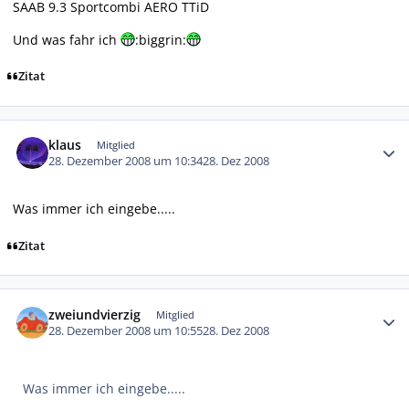
SAAB 9.3 Sportcombi AERO TTiD
Und was fahr ich
:biggrin:
Zitat
Autor-Statistiken
klaus
Mitglied
28. Dezember 2008 um 10:34
28. Dez 2008
Was immer ich eingebe.....
Zitat
Autor-Statistiken
zweiundvierzig
Mitglied
28. Dezember 2008 um 10:55
28. Dez 2008
Was immer ich eingebe.....