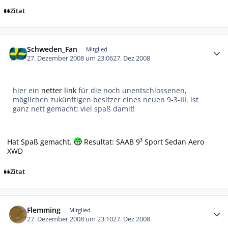
Zitat
Autor-Statistiken
Schweden_Fan
Mitglied
27. Dezember 2008 um 23:06
27. Dez 2008
hier ein
netter link
für die noch unentschlossenen,
möglichen zukünftigen besitzer eines neuen 9-3-III. ist
ganz nett gemacht; viel spaß damit!
Hat Spaß gemacht.
Resultat: SAAB 9³ Sport Sedan Aero
XWD
Zitat
Autor-Statistiken
Flemming
Mitglied
27. Dezember 2008 um 23:10
27. Dez 2008