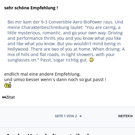
sehr schöne Empfehlung !
Bei mir kam der
9-3 Convertible Aero BioPower
raus. Und
meine Charakterbeschreibung lautet:
"You are caring, a
little mysterious, romantic, and go your own way. Driving
and performance thrills you and you know what you like
and like what you know. But you wouldn't mind being in
Hollywood. There are two of you at home. When driving: A
mix of hills and flat roads, in light showers, with your
sunglasses on."
Passt, sogar richtig gut.
endlich mal eine andere Empfehlung,
und umso besser wenn´s dann noch so gut passt !
Zitat
L
SEITE 1 VON 2
WEITER