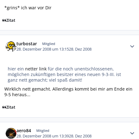
*grins* ich war vor Dir
Zitat
Autor-Statistiken
turbostar
Mitglied
28. Dezember 2008 um 13:15
28. Dez 2008
hier ein
netter link
für die noch unentschlossenen,
möglichen zukünftigen besitzer eines neuen 9-3-III. ist
ganz nett gemacht; viel spaß damit!
Wirklich nett gemacht. Allerdings kommt bei mir am Ende ein
9-5 heraus...
Zitat
Autor-Statistiken
aero84
Mitglied
28. Dezember 2008 um 13:39
28. Dez 2008