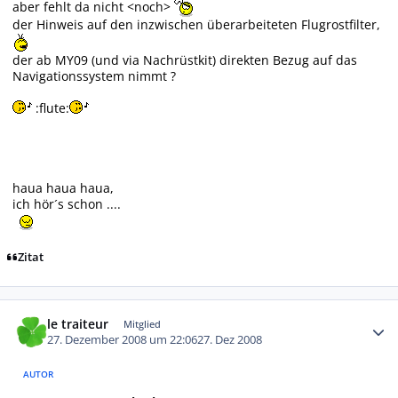
aber fehlt da nicht <noch>
der Hinweis auf den inzwischen überarbeiteten Flugrostfilter,
der ab MY09 (und via Nachrüstkit) direkten Bezug auf das
Navigationssystem nimmt ?
:flute:
haua haua haua,
ich hör´s schon ....
Zitat
Autor-Statistiken
le traiteur
Mitglied
27. Dezember 2008 um 22:06
27. Dez 2008
AUTOR