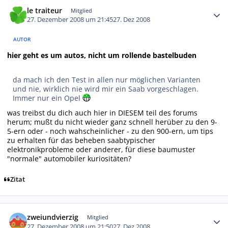
Autor-Statistiken
le traiteur
Mitglied
27. Dezember 2008 um 21:45
27. Dez 2008
AUTOR
hier geht es um autos, nicht um rollende bastelbuden
da mach ich den Test in allen nur möglichen Varianten
und nie, wirklich nie wird mir ein Saab vorgeschlagen.
Immer nur ein Opel
was treibst du dich auch hier in DIESEM teil des forums
herum; mußt du nicht wieder ganz schnell herüber zu den 9-
5-ern oder - noch wahscheinlicher - zu den 900-ern, um tips
zu erhalten für das beheben saabtypischer
elektronikprobleme oder anderer, für diese baumuster
"normale" automobiler kuriositäten?
Zitat
Autor-Statistiken
zweiundvierzig
Mitglied
27. Dezember 2008 um 21:50
27. Dez 2008