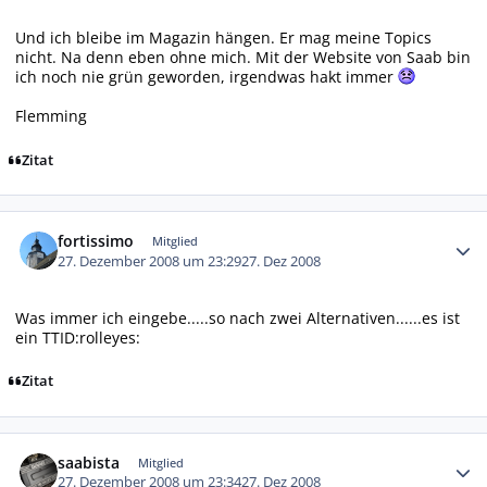
Und ich bleibe im Magazin hängen. Er mag meine Topics
nicht. Na denn eben ohne mich. Mit der Website von Saab bin
ich noch nie grün geworden, irgendwas hakt immer
Flemming
Zitat
Autor-Statistiken
fortissimo
Mitglied
27. Dezember 2008 um 23:29
27. Dez 2008
Was immer ich eingebe.....so nach zwei Alternativen......es ist
ein TTID:rolleyes:
Zitat
Autor-Statistiken
saabista
Mitglied
27. Dezember 2008 um 23:34
27. Dez 2008