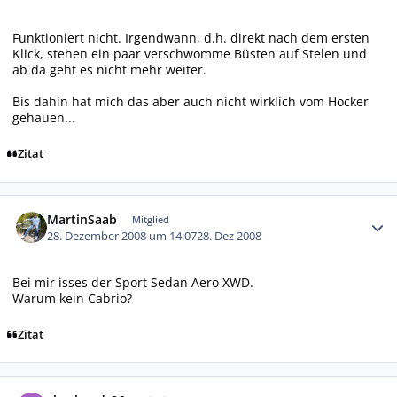
Funktioniert nicht. Irgendwann, d.h. direkt nach dem ersten
Klick, stehen ein paar verschwomme Büsten auf Stelen und
ab da geht es nicht mehr weiter.
Bis dahin hat mich das aber auch nicht wirklich vom Hocker
gehauen...
Zitat
Autor-Statistiken
MartinSaab
Mitglied
28. Dezember 2008 um 14:07
28. Dez 2008
Bei mir isses der Sport Sedan Aero XWD.
Warum kein Cabrio?
Zitat
Autor-Statistiken