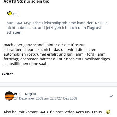
ACHTUNG: nur so ein tip:
:rofl:
nun, SAAB-typische Elektronikprobleme kann der 9-3 III ja
nicht haben... so, und jetzt geh ich nach dem Flugrost
schauen
mach aber ganz schnell hinter dir die türe zur
schrauberscheune zu; nicht das der wind die letzten
automobilen rostkrümel erfaßt und gm - ähm - ford - ähm
fortträgt; ansonsten hättest du nur noch ein unvollständiges
saabstillleben ohne saab.
Zitat
Autor-Statistiken
erik
Mitglied
27. Dezember 2008 um 22:57
27. Dez 2008
Also bei mir kommt SAAB 9³ Sport Sedan Aero XWD raus...