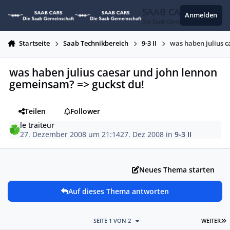
Zum Inhalt springen
SAAB CARS
Anmelden
Die Saab Gemeinschaft
Startseite
Saab Technikbereich
9-3 II
was haben julius c
was haben julius caesar und john lennon
gemeinsam? => guckst du!
Teilen
Follower
le traiteur
27. Dezember 2008 um 21:14
27. Dez 2008
in
9-3 II
Neues Thema starten
Auf dieses Thema antworten
L
SEITE 1 VON 2
WEITER