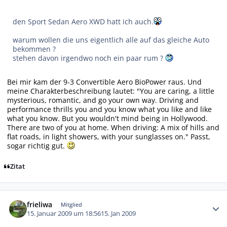
den Sport Sedan Aero XWD hatt ich auch.
warum wollen die uns eigentlich alle auf das gleiche Auto
bekommen ?
stehen davon irgendwo noch ein paar rum ?
Bei mir kam der
9-3 Convertible Aero BioPower
raus. Und
meine Charakterbeschreibung lautet:
"You are caring, a little
mysterious, romantic, and go your own way. Driving and
performance thrills you and you know what you like and like
what you know. But you wouldn't mind being in Hollywood.
There are two of you at home. When driving: A mix of hills and
flat roads, in light showers, with your sunglasses on."
Passt,
sogar richtig gut.
Zitat
Autor-Statistiken
frieliwa
Mitglied
15. Januar 2009 um 18:56
15. Jan 2009