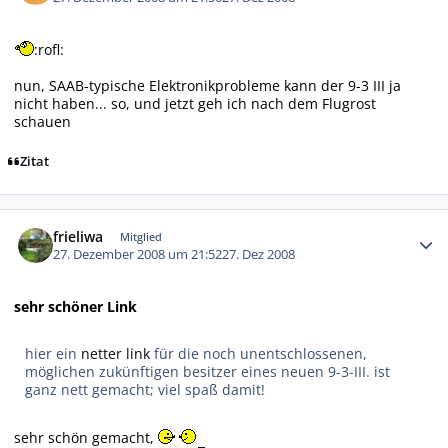
:rofl:
nun, SAAB-typische Elektronikprobleme kann der 9-3 III ja
nicht haben... so, und jetzt geh ich nach dem Flugrost
schauen
Zitat
Autor-Statistiken
frieliwa
Mitglied
27. Dezember 2008 um 21:52
27. Dez 2008
sehr schöner Link
hier ein
netter link
für die noch unentschlossenen,
möglichen zukünftigen besitzer eines neuen 9-3-III. ist
ganz nett gemacht; viel spaß damit!
sehr schön gemacht,