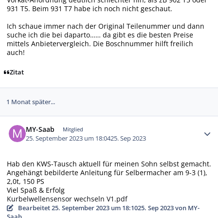
931 T5. Beim 931 T7 habe ich noch nicht geschaut.
Ich schaue immer nach der Original Teilenummer und dann
suche ich die bei daparto…… da gibt es die besten Preise
mittels Anbietervergleich. Die Boschnummer hilft freilich
auch!
Zitat
1 Monat später...
Autor-Statistiken
MY-Saab
Mitglied
25. September 2023 um 18:04
25. Sep 2023
Hab den KWS-Tausch aktuell für meinen Sohn selbst gemacht.
Angehängt bebilderte Anleitung für Selbermacher am 9-3 (1),
2,0t, 150 PS
Viel Spaß & Erfolg
Kurbelwellensensor wechseln V1.pdf
Bearbeitet
25. September 2023 um 18:10
25. Sep 2023
von MY-
Saab