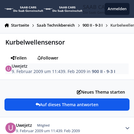
Zum Inhalt springen
SAAB CARS
Anmelden
Die Saab Gemeinschaft
Startseite
Saab Technikbereich
900 II - 9-3 I
Kurbelwelle
Kurbelwellensensor
Teilen
Follower
Uwejetz
9. Februar 2009 um 11:43
9. Feb 2009
in
900 II - 9-3 I
Neues Thema starten
Auf dieses Thema antworten
Autor-Statistiken
Uwejetz
Mitglied
9. Februar 2009 um 11:43
9. Feb 2009