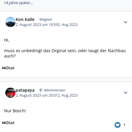
14 Jahre später...
Autor-Statistiken
Kon Kalle
Mitglied
2. August 2023 um 19:59
2. Aug 2023
Hi,
muss es unbedingt das Orginal sein, oder taugt der Nachbau
auch?
Zitat
Autor-Statistiken
patapaya
Administrator
2. August 2023 um 20:01
2. Aug 2023
Nur Bosch!
Zitat
1