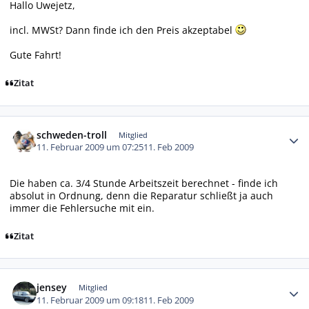
Hallo Uwejetz,
incl. MWSt? Dann finde ich den Preis akzeptabel
Gute Fahrt!
Zitat
Autor-Statistiken
schweden-troll
Mitglied
11. Februar 2009 um 07:25
11. Feb 2009
Die haben ca. 3/4 Stunde Arbeitszeit berechnet - finde ich
absolut in Ordnung, denn die Reparatur schließt ja auch
immer die Fehlersuche mit ein.
Zitat
Autor-Statistiken
jensey
Mitglied
11. Februar 2009 um 09:18
11. Feb 2009