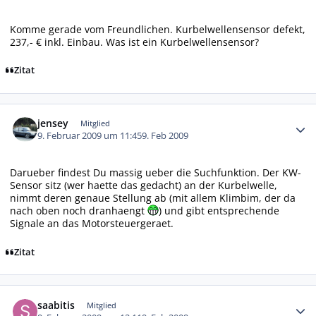
Komme gerade vom Freundlichen. Kurbelwellensensor defekt,
237,- € inkl. Einbau. Was ist ein Kurbelwellensensor?
Zitat
Autor-Statistiken
jensey
Mitglied
9. Februar 2009 um 11:45
9. Feb 2009
Darueber findest Du massig ueber die Suchfunktion. Der KW-
Sensor sitz (wer haette das gedacht) an der Kurbelwelle,
nimmt deren genaue Stellung ab (mit allem Klimbim, der da
nach oben noch dranhaengt
) und gibt entsprechende
Signale an das Motorsteuergeraet.
Zitat
Autor-Statistiken
saabitis
Mitglied