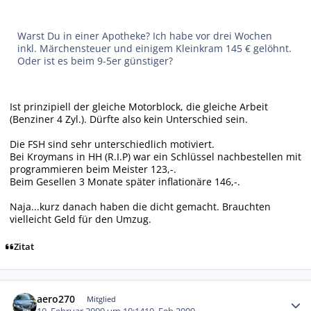
Warst Du in einer Apotheke? Ich habe vor drei Wochen
inkl. Märchensteuer und einigem Kleinkram 145 € gelöhnt.
Oder ist es beim 9-5er günstiger?
Ist prinzipiell der gleiche Motorblock, die gleiche Arbeit
(Benziner 4 Zyl.). Dürfte also kein Unterschied sein.
Die FSH sind sehr unterschiedlich motiviert.
Bei Kroymans in HH (R.I.P) war ein Schlüssel nachbestellen mit
programmieren beim Meister 123,-.
Beim Gesellen 3 Monate später inflationäre 146,-.
Naja...kurz danach haben die dicht gemacht. Brauchten
vielleicht Geld für den Umzug.
Zitat
Autor-Statistiken
aero270
Mitglied