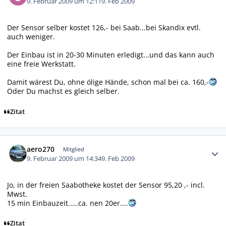
9. Februar 2009 um 12:11
9. Feb 2009
Der Sensor selber kostet 126,- bei Saab...bei Skandix evtl.
auch weniger.
Der Einbau ist in 20-30 Minuten erledigt...und das kann auch
eine freie Werkstatt.
Damit wärest Du, ohne ölige Hände, schon mal bei ca. 160,-
Oder Du machst es gleich selber.
Zitat
Autor-Statistiken
aero270
Mitglied
9. Februar 2009 um 14:34
9. Feb 2009
Jo, in der freien Saabotheke kostet der Sensor 95,20 ,- incl.
Mwst.
15 min Einbauzeit.....ca. nen 20er....
Zitat