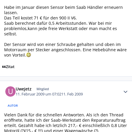
Habe im Januar diesen Sensor beim Saab Händler erneuern
lassen.
Das Teil kostet 71 € für den 900 II V6.
Saab berechnet dafür 0,5 Arbeitsstunden. War bei mir
problemlos,kann jede freie Werkstatt oder man macht es
selbst.
Der Sensor wird von einer Schraube gehalten und oben im
Motorraum per Stecker angeschlossen. Eine Hebebühne wäre
von Vorteil.
Zitat
Autor-Statistiken
Uwejetz
Mitglied
11. Februar 2009 um 07:02
11. Feb 2009
AUTOR
Vielen Dank für die schnellen Antworten. Als ich den Thread
eröffnete, hatte ich der Saab-Werkstatt den Reparaturauftrag
erteilt. Gezahlt habe ich letzlich 217,- € einschließlich 0,8 Liter
Motoröl (?)(15,- € !!!) und einer Wagenwäsche (?).