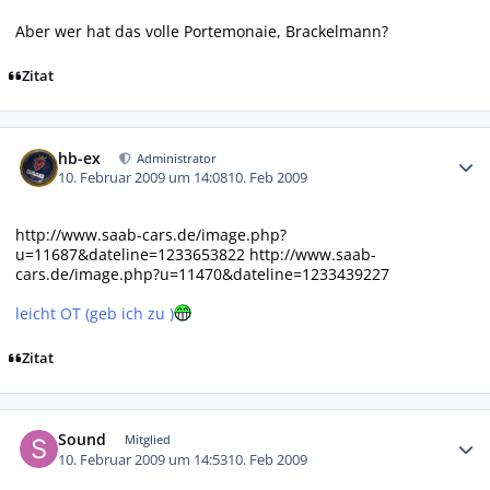
Aber wer hat das volle Portemonaie, Brackelmann?
Zitat
Autor-Statistiken
hb-ex
Administrator
10. Februar 2009 um 14:08
10. Feb 2009
http://www.saab-cars.de/image.php?
u=11687&dateline=1233653822
http://www.saab-
cars.de/image.php?u=11470&dateline=1233439227
leicht OT (geb ich zu )
Zitat
Autor-Statistiken
Sound
Mitglied
10. Februar 2009 um 14:53
10. Feb 2009