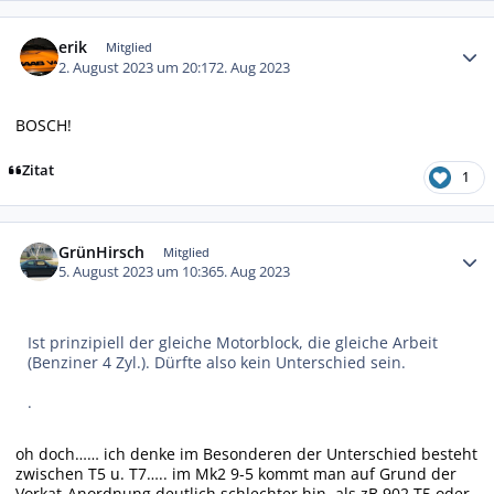
Autor-Statistiken
erik
Mitglied
2. August 2023 um 20:17
2. Aug 2023
BOSCH!
Zitat
1
Autor-Statistiken
GrünHirsch
Mitglied
5. August 2023 um 10:36
5. Aug 2023
Ist prinzipiell der gleiche Motorblock, die gleiche Arbeit
(Benziner 4 Zyl.). Dürfte also kein Unterschied sein.
.
oh doch…… ich denke im Besonderen der Unterschied besteht
zwischen T5 u. T7….. im Mk2 9-5 kommt man auf Grund der
Vorkat-Anordnung deutlich schlechter hin, als zB 902 T5 oder