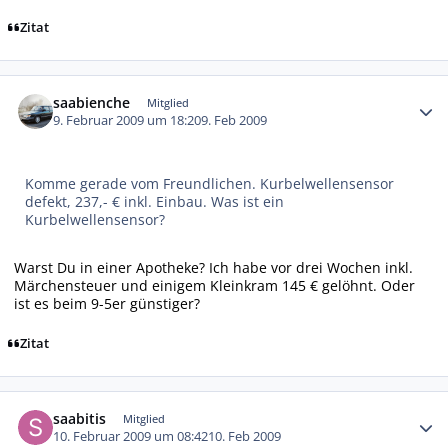
Zitat
Autor-Statistiken
saabienche
Mitglied
9. Februar 2009 um 18:20
9. Feb 2009
Komme gerade vom Freundlichen. Kurbelwellensensor
defekt, 237,- € inkl. Einbau. Was ist ein
Kurbelwellensensor?
Warst Du in einer Apotheke? Ich habe vor drei Wochen inkl.
Märchensteuer und einigem Kleinkram 145 € gelöhnt. Oder
ist es beim 9-5er günstiger?
Zitat
Autor-Statistiken
saabitis
Mitglied
10. Februar 2009 um 08:42
10. Feb 2009