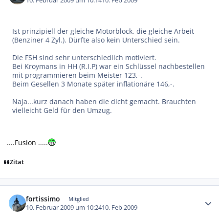
10. Februar 2009 um 10:14
10. Feb 2009
Ist prinzipiell der gleiche Motorblock, die gleiche Arbeit
(Benziner 4 Zyl.). Dürfte also kein Unterschied sein.
Die FSH sind sehr unterschiedlich motiviert.
Bei Kroymans in HH (R.I.P) war ein Schlüssel nachbestellen
mit programmieren beim Meister 123,-.
Beim Gesellen 3 Monate später inflationäre 146,-.
Naja...kurz danach haben die dicht gemacht. Brauchten
vielleicht Geld für den Umzug.
....Fusion .....
Zitat
Autor-Statistiken
fortissimo
Mitglied
10. Februar 2009 um 10:24
10. Feb 2009