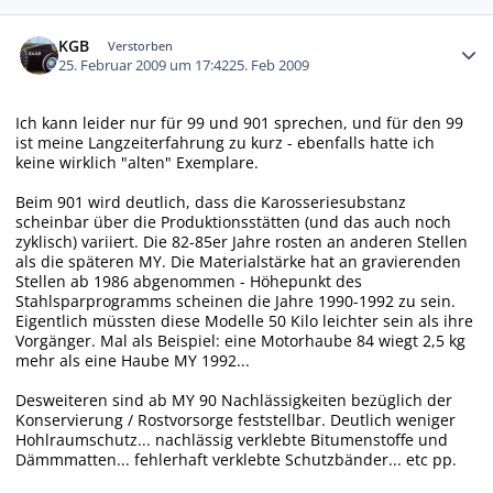
Autor-Statistiken
KGB
Verstorben
25. Februar 2009 um 17:42
25. Feb 2009
Ich kann leider nur für 99 und 901 sprechen, und für den 99
ist meine Langzeiterfahrung zu kurz - ebenfalls hatte ich
keine wirklich "alten" Exemplare.
Beim 901 wird deutlich, dass die Karosseriesubstanz
scheinbar über die Produktionsstätten (und das auch noch
zyklisch) variiert. Die 82-85er Jahre rosten an anderen Stellen
als die späteren MY. Die Materialstärke hat an gravierenden
Stellen ab 1986 abgenommen - Höhepunkt des
Stahlsparprogramms scheinen die Jahre 1990-1992 zu sein.
Eigentlich müssten diese Modelle 50 Kilo leichter sein als ihre
Vorgänger. Mal als Beispiel: eine Motorhaube 84 wiegt 2,5 kg
mehr als eine Haube MY 1992...
Desweiteren sind ab MY 90 Nachlässigkeiten bezüglich der
Konservierung / Rostvorsorge feststellbar. Deutlich weniger
Hohlraumschutz... nachlässig verklebte Bitumenstoffe und
Dämmmatten... fehlerhaft verklebte Schutzbänder... etc pp.