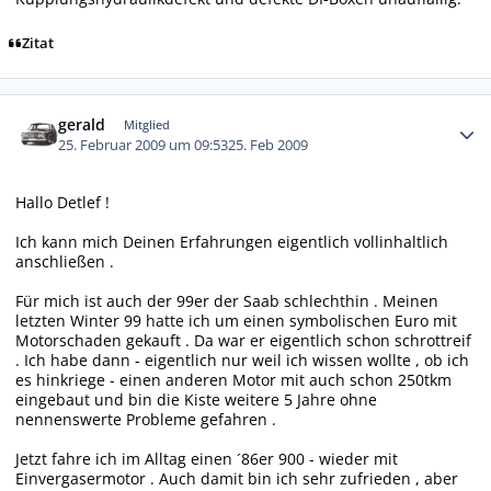
Zitat
Autor-Statistiken
gerald
Mitglied
25. Februar 2009 um 09:53
25. Feb 2009
Hallo Detlef !
Ich kann mich Deinen Erfahrungen eigentlich vollinhaltlich
anschließen .
Für mich ist auch der 99er der Saab schlechthin . Meinen
letzten Winter 99 hatte ich um einen symbolischen Euro mit
Motorschaden gekauft . Da war er eigentlich schon schrottreif
. Ich habe dann - eigentlich nur weil ich wissen wollte , ob ich
es hinkriege - einen anderen Motor mit auch schon 250tkm
eingebaut und bin die Kiste weitere 5 Jahre ohne
nennenswerte Probleme gefahren .
Jetzt fahre ich im Alltag einen ´86er 900 - wieder mit
Einvergasermotor . Auch damit bin ich sehr zufrieden , aber