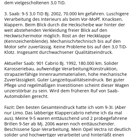
dem vielgescholtenen 3,0 TiD.
3. Saab: 9-5 3,0 TiD Bj. 2002, 70.000 km gefahren. Luschigere
Verarbeitung des Interieurs als beim Vor-MoPf. Knacksen,
klappern. Beim Blick durch die Heckscheibe war hinter der
weit abstehenden Verkleidung freier Blick auf den
Heckwischermotor möglich. Rost an der Heckklappe
(Kennzeichenblende). Mechanisch/technisch bis auf den
Motor sehr zuverlässig. Keine Probleme bis auf den 3,0 TiD-
Klotz. Insgesamt durchwachsener Qualitätseindruck.
Aktueller Saab: 901 Cabrio Bj. 1992, 180.000 km. Solider
Karosseriebau, aufwendige Verarbeitung/Konstruktion,
strapazierfähige Innenraummaterialien, hohe mechanische
Zuverlässigkeit. Guter Langzeitqualitätseindruck. Bei guter
Pflege und regelmäßigen Investitionen scheint dieser Wagen
unzerstörbar zu sein. Wird dem früheren Ruf von Saab-
Automobilen gerecht.
Fazit: Den besten Gesamteindruck hatte ich vom 9-3I. (Aber
nur Limo. Das labberige Klappercabrio nehme ich da mal
aus). Meine 9-5 waren enttäuschend und 2 probegefahrene
Brillen 9-5er ab Mj. 2006 waren noch enttäuschender.
Beschissene Spar-Verarbeitung. Mein Opel Vectra ist deutlich
solider und hochwertiger verarbeitet und hinterläßt einen