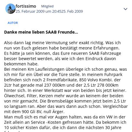
Autor-Statistiken
fortissimo
Mitglied
25. Februar 2009 um 20:45
25. Feb 2009
AUTOR
Danke meine lieben SAAB Freunde...
Also dann lag meine Vermutung sehr exakt richtig. Was ich
nun von Euch gelesen habe bestätigt meone Erfahrungen.
Es hätte ja sein können, das Eure neueren SAAB Fahrzeuge
besser bewertet werden, als wie ich den Eindruck davon
bekommen habe.
Bei meinen Km Laufleistungen überlege ich schon genau, was
ich mir für ein Übel vor die Türe stelle. In meinem Fuhrpark
befinden sich noch 2 Fremdfabrikate, 850 Volvo Kombi. der
2Ltr hat gerade mal 237 000km und der 2,5 Ltr 278 000km
hinter sich. In einer Werkstatt war von beiden bis jetzt keiner.
Ölwechsel, Filter, Kerzen mehr wurde an keinem der beiden
von mir gemacht. Die Bremsbeläge kommen jetzt beim 2,5 Ltr
so langsam ran. Aber das wars dann auch schon. Vergleichbar
mit dem 900 Gli 8V, null Ärger.
Man muß sich es mal vor Augen halten, was da ein VW in der
Zeit allein an Service -Kosten gefressen hätte. Da bekomm ich
10 solcher Kisten dafür, die ich dann die nächsten 30 Jahre