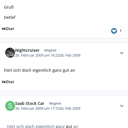
Gruß
Detlef
Zitat
1
Autor-Statistiken
Nightcruiser
Mitglied
26. Februar 2009 um 16:23
26. Feb 2009
hört sich doch eigentlich ganz
gut
an
Zitat
Autor-Statistiken
Saab Stock Car
Mitglied
26. Februar 2009 um 17:10
26. Feb 2009
hört sich doch eigentlich ganz
gut
an