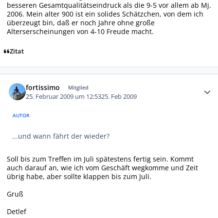
besseren Gesamtqualitätseindruck als die 9-5 vor allem ab Mj.
2006. Mein alter 900 ist ein solides Schätzchen, von dem ich
überzeugt bin, daß er noch Jahre ohne große
Alterserscheinungen von 4-10 Freude macht.
Zitat
Autor-Statistiken
fortissimo
Mitglied
25. Februar 2009 um 12:53
25. Feb 2009
AUTOR
...und wann fährt der wieder?
Soll bis zum Treffen im Juli spätestens fertig sein. Kommt
auch darauf an, wie ich vom Geschäft wegkomme und Zeit
übrig habe, aber sollte klappen bis zum Juli.
Gruß
Detlef