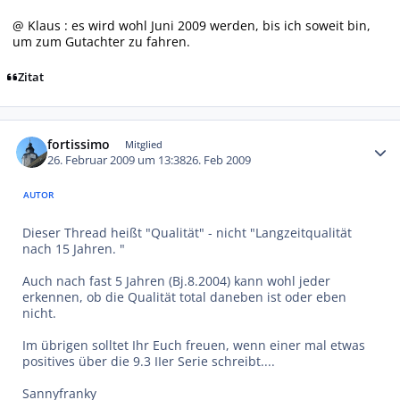
@ Klaus : es wird wohl Juni 2009 werden, bis ich soweit bin,
um zum Gutachter zu fahren.
Zitat
Autor-Statistiken
fortissimo
Mitglied
26. Februar 2009 um 13:38
26. Feb 2009
AUTOR
Dieser Thread heißt "Qualität" - nicht "Langzeitqualität
nach 15 Jahren. "
Auch nach fast 5 Jahren (Bj.8.2004) kann wohl jeder
erkennen, ob die Qualität total daneben ist oder eben
nicht.
Im übrigen solltet Ihr Euch freuen, wenn einer mal etwas
positives über die 9.3 IIer Serie schreibt....
Sannyfranky