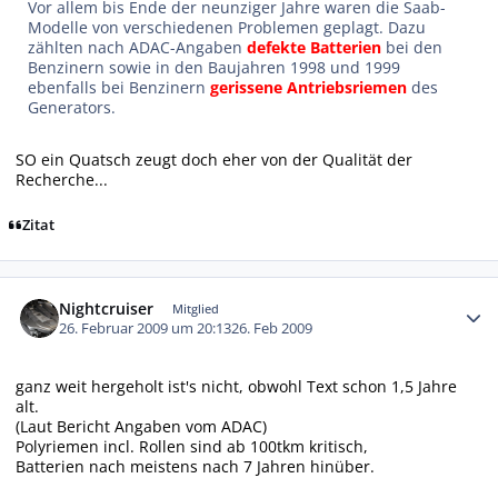
Vor allem bis Ende der neunziger Jahre waren die Saab-
Modelle von verschiedenen Problemen geplagt. Dazu
zählten nach ADAC-Angaben
defekte Batterien
bei den
Benzinern sowie in den Baujahren 1998 und 1999
ebenfalls bei Benzinern
gerissene Antriebsriemen
des
Generators.
SO ein Quatsch zeugt doch eher von der Qualität der
Recherche...
Zitat
Autor-Statistiken
Nightcruiser
Mitglied
26. Februar 2009 um 20:13
26. Feb 2009
ganz weit hergeholt ist's nicht, obwohl Text schon 1,5 Jahre
alt.
(Laut Bericht Angaben vom ADAC)
Polyriemen incl. Rollen sind ab 100tkm kritisch,
Batterien nach meistens nach 7 Jahren hinüber.