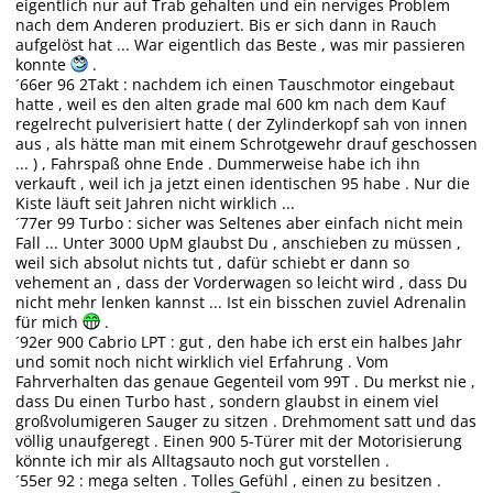
eigentlich nur auf Trab gehalten und ein nerviges Problem
nach dem Anderen produziert. Bis er sich dann in Rauch
aufgelöst hat ... War eigentlich das Beste , was mir passieren
konnte
.
´66er 96 2Takt : nachdem ich einen Tauschmotor eingebaut
hatte , weil es den alten grade mal 600 km nach dem Kauf
regelrecht pulverisiert hatte ( der Zylinderkopf sah von innen
aus , als hätte man mit einem Schrotgewehr drauf geschossen
... ) , Fahrspaß ohne Ende . Dummerweise habe ich ihn
verkauft , weil ich ja jetzt einen identischen 95 habe . Nur die
Kiste läuft seit Jahren nicht wirklich ...
´77er 99 Turbo : sicher was Seltenes aber einfach nicht mein
Fall ... Unter 3000 UpM glaubst Du , anschieben zu müssen ,
weil sich absolut nichts tut , dafür schiebt er dann so
vehement an , dass der Vorderwagen so leicht wird , dass Du
nicht mehr lenken kannst ... Ist ein bisschen zuviel Adrenalin
für mich
.
´92er 900 Cabrio LPT : gut , den habe ich erst ein halbes Jahr
und somit noch nicht wirklich viel Erfahrung . Vom
Fahrverhalten das genaue Gegenteil vom 99T . Du merkst nie ,
dass Du einen Turbo hast , sondern glaubst in einem viel
großvolumigeren Sauger zu sitzen . Drehmoment satt und das
völlig unaufgeregt . Einen 900 5-Türer mit der Motorisierung
könnte ich mir als Alltagsauto noch gut vorstellen .
´55er 92 : mega selten . Tolles Gefühl , einen zu besitzen .