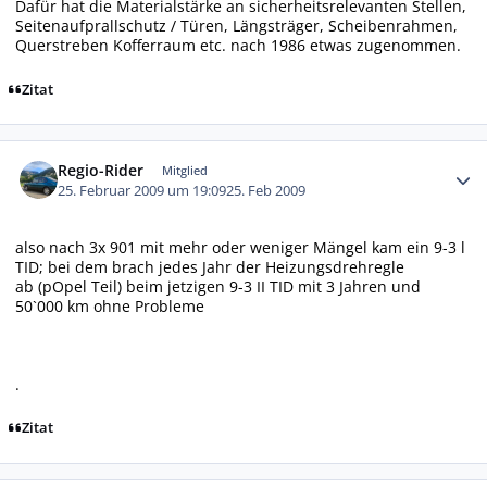
Dafür hat die Materialstärke an sicherheitsrelevanten Stellen,
Seitenaufprallschutz / Türen, Längsträger, Scheibenrahmen,
Querstreben Kofferraum etc. nach 1986 etwas zugenommen.
Zitat
Autor-Statistiken
Regio-Rider
Mitglied
25. Februar 2009 um 19:09
25. Feb 2009
also nach 3x 901 mit mehr oder weniger Mängel kam ein 9-3 l
TID; bei dem brach jedes Jahr der Heizungsdrehregle
ab (pOpel Teil) beim jetzigen 9-3 II TID mit 3 Jahren und
50`000 km ohne Probleme
.
Zitat