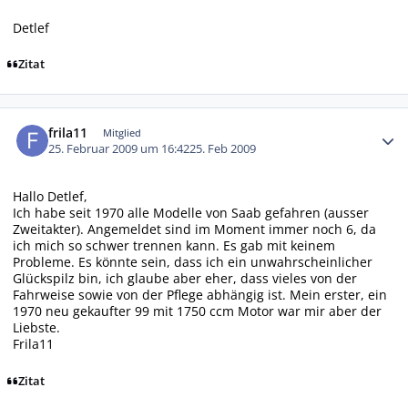
Detlef
Zitat
Autor-Statistiken
frila11
Mitglied
25. Februar 2009 um 16:42
25. Feb 2009
Hallo Detlef,
Ich habe seit 1970 alle Modelle von Saab gefahren (ausser
Zweitakter). Angemeldet sind im Moment immer noch 6, da
ich mich so schwer trennen kann. Es gab mit keinem
Probleme. Es könnte sein, dass ich ein unwahrscheinlicher
Glückspilz bin, ich glaube aber eher, dass vieles von der
Fahrweise sowie von der Pflege abhängig ist. Mein erster, ein
1970 neu gekaufter 99 mit 1750 ccm Motor war mir aber der
Liebste.
Frila11
Zitat