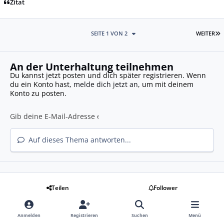
Zitat
L
SEITE 1 VON 2
WEITER
An der Unterhaltung teilnehmen
Du kannst jetzt posten und dich später registrieren. Wenn
du ein Konto hast,
melde dich jetzt an
, um mit deinem
Konto zu posten.
Auf dieses Thema antworten...
Teilen
Follower
Zur Themenliste gehen
Anmelden
Registrieren
Suchen
Menü