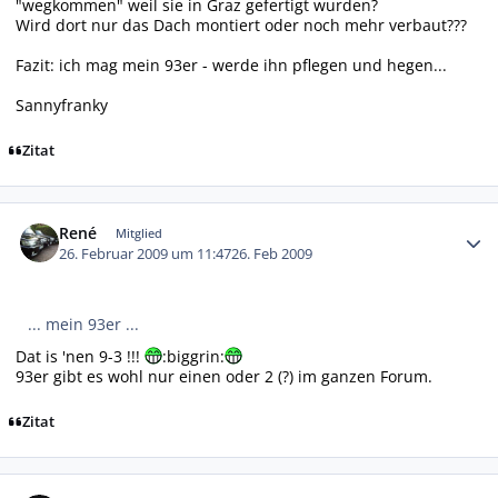
"wegkommen" weil sie in Graz gefertigt wurden?
Wird dort nur das Dach montiert oder noch mehr verbaut???
Fazit: ich mag mein 93er - werde ihn pflegen und hegen...
Sannyfranky
Zitat
Autor-Statistiken
René
Mitglied
26. Februar 2009 um 11:47
26. Feb 2009
... mein 93er ...
Dat is 'nen 9-3 !!!
:biggrin:
93er gibt es wohl nur einen oder 2 (?) im ganzen Forum.
Zitat
Autor-Statistiken