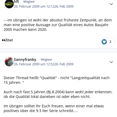
hft
Mitglied
26. Februar 2009 um 12:12
26. Feb 2009
---im übrigen ist wohl der absolut früheste Zeitpunkt, an dem
man eine positive Aussage zur Qualität eines Autos Baujahr
2005 machen kann 2020.
Zitat
3
Autor-Statistiken
Sannyfranky
Mitglied
26. Februar 2009 um 12:52
26. Feb 2009
Dieser Thread heißt "Qualität" - nicht "Langzeitqualität nach
15 Jahren. "
Auch nach fast 5 Jahren (Bj.8.2004) kann wohl jeder erkennen,
ob die Qualität total daneben ist oder eben nicht.
Im übrigen solltet Ihr Euch freuen, wenn einer mal etwas
positives über die 9.3 IIer Serie schreibt....