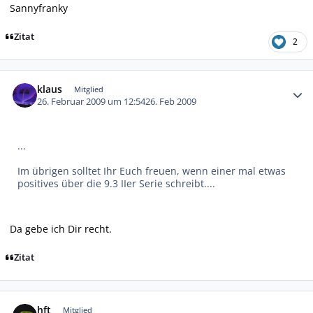
Sannyfranky
Zitat
2
Autor-Statistiken
klaus
Mitglied
26. Februar 2009 um 12:54
26. Feb 2009
...
Im übrigen solltet Ihr Euch freuen, wenn einer mal etwas
positives über die 9.3 IIer Serie schreibt....
Da gebe ich Dir recht.
Zitat
Autor-Statistiken
hft
Mitglied