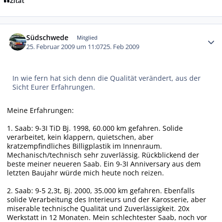
Zitat
Autor-Statistiken
Südschwede
Mitglied
25. Februar 2009 um 11:07
25. Feb 2009
In wie fern hat sich denn die Qualität verändert, aus der
Sicht Eurer Erfahrungen.
Meine Erfahrungen:
1. Saab: 9-3I TiD Bj. 1998, 60.000 km gefahren. Solide
verarbeitet, kein klappern, quietschen, aber
kratzempfindliches Billigplastik im Innenraum.
Mechanisch/technisch sehr zuverlässig. Rückblickend der
beste meiner neueren Saab. Ein 9-3I Anniversary aus dem
letzten Baujahr würde mich heute noch reizen.
2. Saab: 9-5 2,3t, Bj. 2000, 35.000 km gefahren. Ebenfalls
solide Verarbeitung des Interieurs und der Karosserie, aber
miserable technische Qualität und Zuverlässigkeit. 20x
Werkstatt in 12 Monaten. Mein schlechtester Saab, noch vor