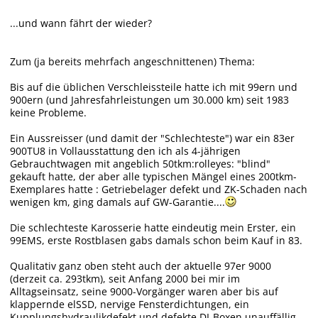
...und wann fährt der wieder?
Zum (ja bereits mehrfach angeschnittenen) Thema:
Bis auf die üblichen Verschleissteile hatte ich mit 99ern und
900ern (und Jahresfahrleistungen um 30.000 km) seit 1983
keine Probleme.
Ein Aussreisser (und damit der "Schlechteste") war ein 83er
900TU8 in Vollausstattung den ich als 4-jährigen
Gebrauchtwagen mit angeblich 50tkm:rolleyes: "blind"
gekauft hatte, der aber alle typischen Mängel eines 200tkm-
Exemplares hatte : Getriebelager defekt und ZK-Schaden nach
wenigen km, ging damals auf GW-Garantie....
Die schlechteste Karosserie hatte eindeutig mein Erster, ein
99EMS, erste Rostblasen gabs damals schon beim Kauf in 83.
Qualitativ ganz oben steht auch der aktuelle 97er 9000
(derzeit ca. 293tkm), seit Anfang 2000 bei mir im
Alltagseinsatz, seine 9000-Vorgänger waren aber bis auf
klappernde elSSD, nervige Fensterdichtungen, ein
Kupplungshydraulikdefekt und defekte DI-Boxen unauffällig.