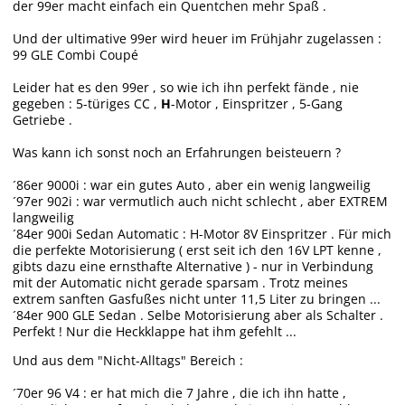
der 99er macht einfach ein Quentchen mehr Spaß .
Und der ultimative 99er wird heuer im Frühjahr zugelassen :
99 GLE Combi Coupé
Leider hat es den 99er , so wie ich ihn perfekt fände , nie
gegeben : 5-türiges CC ,
H
-Motor , Einspritzer , 5-Gang
Getriebe .
Was kann ich sonst noch an Erfahrungen beisteuern ?
´86er 9000i : war ein gutes Auto , aber ein wenig langweilig
´97er 902i : war vermutlich auch nicht schlecht , aber EXTREM
langweilig
´84er 900i Sedan Automatic : H-Motor 8V Einspritzer . Für mich
die perfekte Motorisierung ( erst seit ich den 16V LPT kenne ,
gibts dazu eine ernsthafte Alternative ) - nur in Verbindung
mit der Automatic nicht gerade sparsam . Trotz meines
extrem sanften Gasfußes nicht unter 11,5 Liter zu bringen ...
´84er 900 GLE Sedan . Selbe Motorisierung aber als Schalter .
Perfekt ! Nur die Heckklappe hat ihm gefehlt ...
Und aus dem "Nicht-Alltags" Bereich :
´70er 96 V4 : er hat mich die 7 Jahre , die ich ihn hatte ,