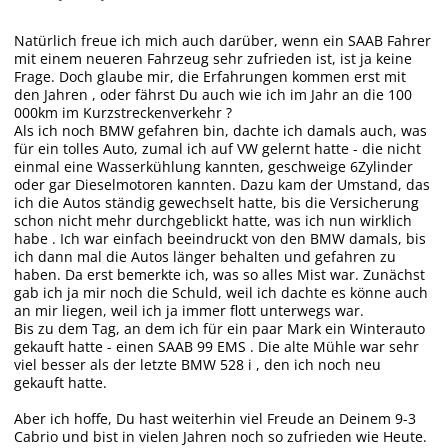
Natürlich freue ich mich auch darüber, wenn ein SAAB Fahrer
mit einem neueren Fahrzeug sehr zufrieden ist, ist ja keine
Frage. Doch glaube mir, die Erfahrungen kommen erst mit
den Jahren , oder fährst Du auch wie ich im Jahr an die 100
000km im Kurzstreckenverkehr ?
Als ich noch BMW gefahren bin, dachte ich damals auch, was
für ein tolles Auto, zumal ich auf VW gelernt hatte - die nicht
einmal eine Wasserkühlung kannten, geschweige 6Zylinder
oder gar Dieselmotoren kannten. Dazu kam der Umstand, das
ich die Autos ständig gewechselt hatte, bis die Versicherung
schon nicht mehr durchgeblickt hatte, was ich nun wirklich
habe . Ich war einfach beeindruckt von den BMW damals, bis
ich dann mal die Autos länger behalten und gefahren zu
haben. Da erst bemerkte ich, was so alles Mist war. Zunächst
gab ich ja mir noch die Schuld, weil ich dachte es könne auch
an mir liegen, weil ich ja immer flott unterwegs war.
Bis zu dem Tag, an dem ich für ein paar Mark ein Winterauto
gekauft hatte - einen SAAB 99 EMS . Die alte Mühle war sehr
viel besser als der letzte BMW 528 i , den ich noch neu
gekauft hatte.
Aber ich hoffe, Du hast weiterhin viel Freude an Deinem 9-3
Cabrio und bist in vielen Jahren noch so zufrieden wie Heute.