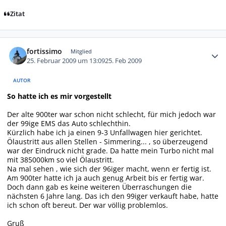
Zitat
Autor-Statistiken
fortissimo
Mitglied
25. Februar 2009 um 13:09
25. Feb 2009
AUTOR
So hatte ich es mir vorgestellt
Der alte 900ter war schon nicht schlecht, für mich jedoch war
der 99ige EMS das Auto schlechthin.
Kürzlich habe ich ja einen 9-3 Unfallwagen hier gerichtet.
Ölaustritt aus allen Stellen - Simmering... , so überzeugend
war der Eindruck nicht grade. Da hatte mein Turbo nicht mal
mit 385000km so viel Ölaustritt.
Na mal sehen , wie sich der 96iger macht, wenn er fertig ist.
Am 900ter hatte ich ja auch genug Arbeit bis er fertig war.
Doch dann gab es keine weiteren Überraschungen die
nächsten 6 Jahre lang. Das ich den 99iger verkauft habe, hatte
ich schon oft bereut. Der war völlig problemlos.
Gruß