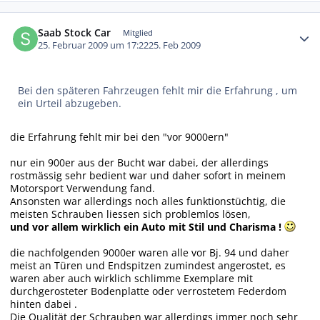
Autor-Statistiken
Saab Stock Car
Mitglied
25. Februar 2009 um 17:22
25. Feb 2009
Bei den späteren Fahrzeugen fehlt mir die Erfahrung , um
ein Urteil abzugeben.
die Erfahrung fehlt mir bei den "vor 9000ern"
nur ein 900er aus der Bucht war dabei, der allerdings
rostmässig sehr bedient war und daher sofort in meinem
Motorsport Verwendung fand.
Ansonsten war allerdings noch alles funktionstüchtig, die
meisten Schrauben liessen sich problemlos lösen,
und vor allem wirklich ein Auto mit Stil und Charisma !
die nachfolgenden 9000er waren alle vor Bj. 94 und daher
meist an Türen und Endspitzen zumindest angerostet, es
waren aber auch wirklich schlimme Exemplare mit
durchgerosteter Bodenplatte oder verrostetem Federdom
hinten dabei .
Die Qualität der Schrauben war allerdings immer noch sehr