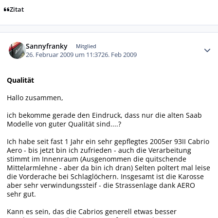
Zitat
Autor-Statistiken
Sannyfranky
Mitglied
26. Februar 2009 um 11:37
26. Feb 2009
Qualität
Hallo zusammen,
ich bekomme gerade den Eindruck, dass nur die alten Saab
Modelle von guter Qualität sind....?
Ich habe seit fast 1 Jahr ein sehr gepflegtes 2005er 93II Cabrio
Aero - bis jetzt bin ich zufrieden - auch die Verarbeitung
stimmt im Innenraum (Ausgenommen die quitschende
Mittelarmlehne - aber da bin ich dran) Selten poltert mal leise
die Vorderache bei Schlaglöchern. Insgesamt ist die Karosse
aber sehr verwindungssteif - die Strassenlage dank AERO
sehr gut.
Kann es sein, das die Cabrios generell etwas besser