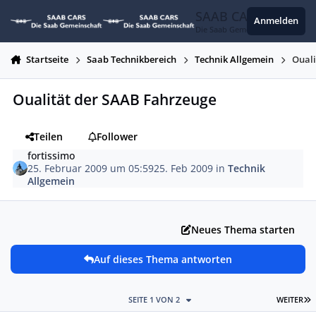
Zum Inhalt springen
SAAB CARS
Anmelden
Die Saab Gemeinschaft
Startseite
Saab Technikbereich
Technik Allgemein
Ouali
Oualität der SAAB Fahrzeuge
Teilen
Follower
fortissimo
25. Februar 2009 um 05:59
25. Feb 2009
in
Technik
Allgemein
Neues Thema starten
Auf dieses Thema antworten
L
SEITE 1 VON 2
WEITER