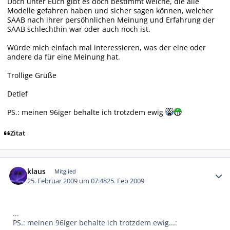
Doch unter Euch gibt es doch bestimmt welche, die alle
Modelle gefahren haben und sicher sagen können, welcher
SAAB nach ihrer persöhnlichen Meinung und Erfahrung der
SAAB schlechthin war oder auch noch ist.
Würde mich einfach mal interessieren, was der eine oder
andere da für eine Meinung hat.
Trollige Grüße
Detlef
PS.: meinen 96iger behalte ich trotzdem ewig
Zitat
Autor-Statistiken
klaus
Mitglied
25. Februar 2009 um 07:48
25. Feb 2009
...
PS.: meinen 96iger behalte ich trotzdem ewig...: