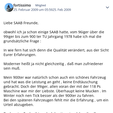
Autor-Statistiken
fortissimo
Mitglied
25. Februar 2009 um 05:59
25. Feb 2009
Liebe SAAB Freunde,
obwohl ich ja schon einige SAAB hatte, vom 96iger über die
99iger bis zum 900 ter TU Jahrgang 1978 habe ich mal die
grundsätzliche Frage :
In wie fern hat sich denn die Qualität verändert, aus der Sicht
Eurer Erfahrungen.
Moderner heißt ja nicht gleichzeitig , daß man zufriedener
sein muß.
Mein 900ter war natürlich schon auch ein schönes Fahrzeug
und hat was die Leistung an geht , keine Endtäuschung
gebracht. Doch der 99iger, allen voran der mit der 118 Ps
Maschine war mir der Liebste. Überhaupt keine Mucken . Im
Winter noch nen Tick besser als der 900ter zu fahren.
Bei den späteren Fahrzeugen fehlt mir die Erfahrung , um ein
Urteil abzugeben.