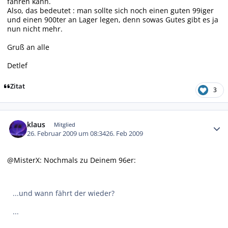
fahren kann.
Also, das bedeutet : man sollte sich noch einen guten 99iger
und einen 900ter an Lager legen, denn sowas Gutes gibt es ja
nun nicht mehr.
Gruß an alle
Detlef
Zitat
3
Autor-Statistiken
klaus
Mitglied
26. Februar 2009 um 08:34
26. Feb 2009
@MisterX: Nochmals zu Deinem 96er:
...und wann fährt der wieder?
...