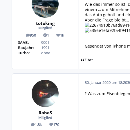
Wie das immer so ist. 
einem „zum Mitnehmen“ 
das Auto geholt und e
Aber die Frage bleibt.
totoking
Mitglied
950
1
1k
Beiträge
Lösungen
Reputation
SAAB:
900 I
Gesendet von iPhone m
Baujahr:
1991
Turbo:
ohne
Zitat
30. Januar 2020 um 18:20
3
? Was zum Eisenbiegen
RabeS
Mitglied
1,8k
170
Beiträge
Reputation