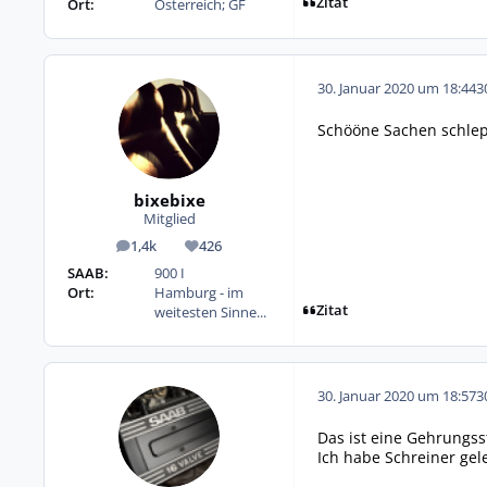
Zitat
Ort:
Österreich; GF
30. Januar 2020 um 18:44
3
Schööne Sachen schle
bixebixe
Mitglied
1,4k
426
Beiträge
Reputation
SAAB:
900 I
Ort:
Hamburg - im
Zitat
weitesten Sinne...
30. Januar 2020 um 18:57
3
Das ist eine Gehrungsst
Ich habe Schreiner gele