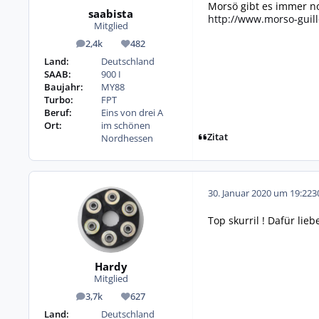
Morsö gibt es immer n
saabista
http://www.morso-guill
Mitglied
2,4k
482
Beiträge
Reputation
Land:
Deutschland
SAAB:
900 I
Baujahr:
MY88
Turbo:
FPT
Beruf:
Eins von drei A
Ort:
im schönen
Zitat
Nordhessen
30. Januar 2020 um 19:22
3
Top skurril ! Dafür lie
Hardy
Mitglied
3,7k
627
Beiträge
Reputation
Land:
Deutschland