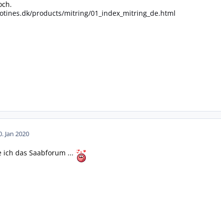
och.
otines.dk/products/mitring/01_index_mitring_de.html
0. Jan 2020
be ich das Saabforum ...