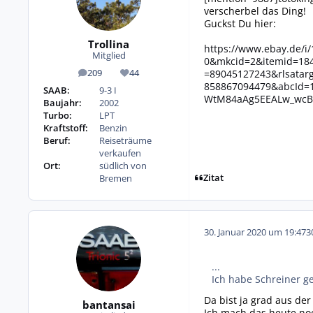
verscherbel das Ding!
Guckst Du hier:
Trollina
https://www.ebay.de/
Mitglied
0&mkcid=2&itemid=18
=89045127243&rlsatar
209
44
Beiträge
Reputation
858867094479&abcId=
SAAB:
9-3 I
WtM84aAg5EEALw_wcB
Baujahr:
2002
Turbo:
LPT
Kraftstoff:
Benzin
Beruf:
Reiseträume
verkaufen
Ort:
südlich von
Zitat
Bremen
30. Januar 2020 um 19:47
3
...
Ich habe Schreiner ge
Da bist ja grad aus der
bantansai
Ich mach das heute noch