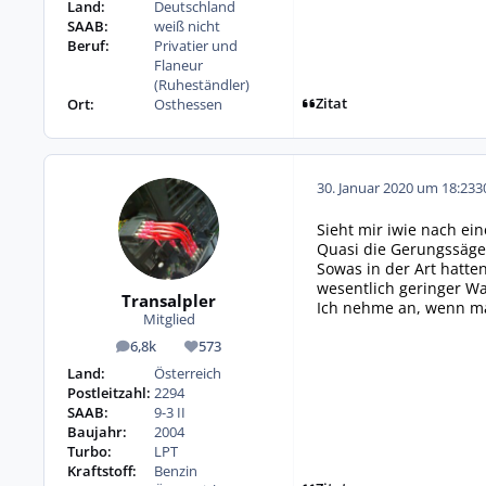
Land:
Deutschland
SAAB:
weiß nicht
Beruf:
Privatier und
Flaneur
(Ruheständler)
Zitat
Ort:
Osthessen
30. Januar 2020 um 18:23
3
Sieht mir iwie nach ei
Quasi die Gerungssäge 
Sowas in der Art hatten
wesentlich geringer Wa
Transalpler
Ich nehme an, wenn man
Mitglied
6,8k
573
Beiträge
Reputation
Land:
Österreich
Postleitzahl:
2294
SAAB:
9-3 II
Baujahr:
2004
Turbo:
LPT
Kraftstoff:
Benzin