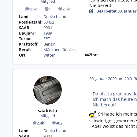
Mitglied
Nie bereut!
9,5k
1
2,8k
Beiträge
Lösungen
Reputation
Bearbeitet
30. Januar
Land:
Deutschland
Postleitzahl:
58452
SAAB:
900 I
Baujahr:
1989
Turbo:
FPT
Kraftstoff:
Benzin
Beruf:
Mädchen für alles
Zitat
Ort:
Witten
30. Januar 2020 um 20:01
3
Da bist ja grad aus d
Ich mach das heute no
Nie bereut!
saabista
94 habe ich meinen
Mitglied
schwieriger geworden 
2,4k
482
Beiträge
Reputation
. Aber wo ist das nicht s
Land:
Deutschland
SAAB:
900 I