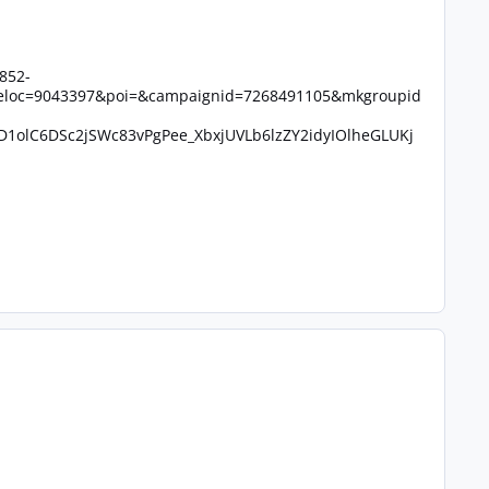
852-
leloc=9043397&poi=&campaignid=7268491105&mkgroupid
1olC6DSc2jSWc83vPgPee_XbxjUVLb6lzZY2idyIOlheGLUKj