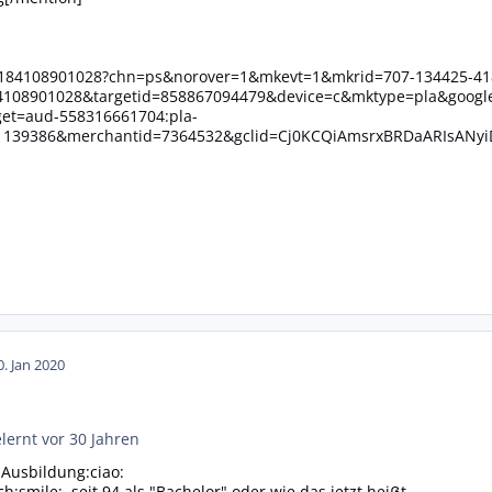
i/184108901028?chn=ps&norover=1&mkevt=1&mkrid=707-134425-41
4108901028&targetid=858867094479&device=c&mktype=pla&goog
get=aud-558316661704:pla-
1139386&merchantid=7364532&gclid=Cj0KCQiAmsrxBRDaARIsANyiD
0. Jan 2020
lernt vor 30 Jahren
 Ausbildung:ciao:
:smile:, seit 94 als "Bachelor" oder wie das jetzt heiẞt.