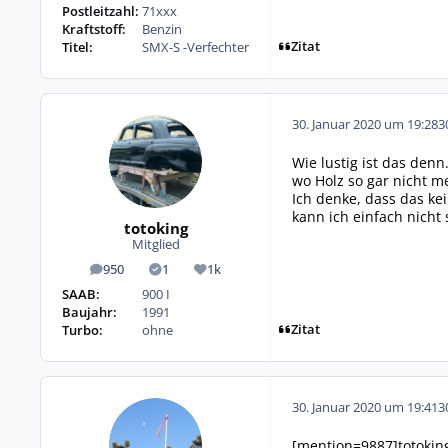
Postleitzahl:
71xxx
Kraftstoff:
Benzin
Zitat
Titel:
SMX-S -Verfechter
30. Januar 2020 um 19:28
3
Wie lustig ist das den
wo Holz so gar nicht me
Ich denke, dass das ke
kann ich einfach nicht 
totoking
Mitglied
950
1
1k
Beiträge
Lösungen
Reputation
SAAB:
900 I
Baujahr:
1991
Zitat
Turbo:
ohne
30. Januar 2020 um 19:41
3
[mention=9887]totokin