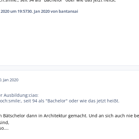
 2020 um 19:57
30. Jan 2020
von bantansai
0. Jan 2020
er Ausbildung:ciao:
ch:smile:, seit 94 als "Bachelor" oder wie das jetzt heiẞt.
 Bätschelor dann in Architektur gemacht. Und an sich auch nie
sind,
o....