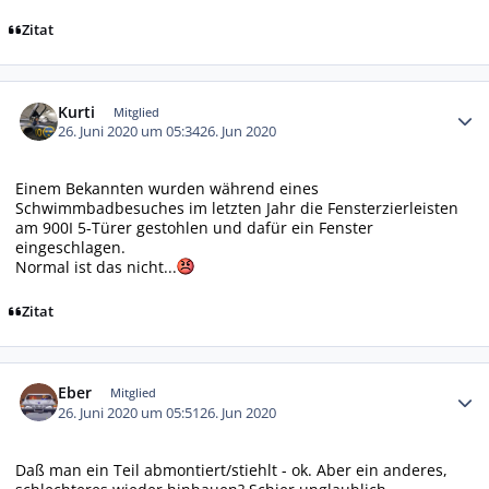
Zitat
Autor-Statistiken
Kurti
Mitglied
26. Juni 2020 um 05:34
26. Jun 2020
Einem Bekannten wurden während eines
Schwimmbadbesuches im letzten Jahr die Fensterzierleisten
am 900I 5-Türer gestohlen und dafür ein Fenster
eingeschlagen.
Normal ist das nicht...
Zitat
Autor-Statistiken
Eber
Mitglied
26. Juni 2020 um 05:51
26. Jun 2020
Daß man ein Teil abmontiert/stiehlt - ok. Aber ein anderes,