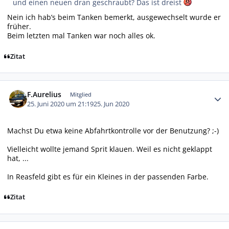
und einen neuen dran geschraubt? Das ist dreist
Nein ich hab’s beim Tanken bemerkt, ausgewechselt wurde er
früher.
Beim letzten mal Tanken war noch alles ok.
Zitat
Autor-Statistiken
F.Aurelius
Mitglied
25. Juni 2020 um 21:19
25. Jun 2020
Machst Du etwa keine Abfahrtkontrolle vor der Benutzung? ;-)
Vielleicht wollte jemand Sprit klauen. Weil es nicht geklappt
hat, ...
In Reasfeld gibt es für ein Kleines in der passenden Farbe.
Zitat
Autor-Statistiken