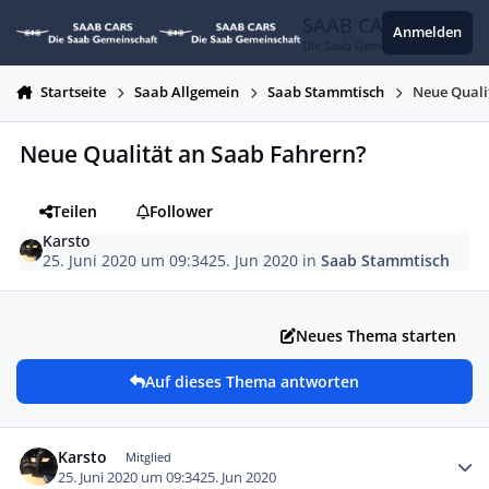
Zum Inhalt springen
SAAB CARS
Anmelden
Die Saab Gemeinschaft
Startseite
Saab Allgemein
Saab Stammtisch
Neue Quali
Neue Qualität an Saab Fahrern?
Teilen
Follower
Karsto
25. Juni 2020 um 09:34
25. Jun 2020
in
Saab Stammtisch
Neues Thema starten
Auf dieses Thema antworten
Autor-Statistiken
Karsto
Mitglied
25. Juni 2020 um 09:34
25. Jun 2020