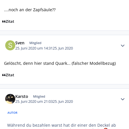
....noch an der Zapfsäule??
Zitat
Autor-Statistiken
Sven
Mitglied
25. Juni 2020 um 14:31
25. Jun 2020
Gelöscht, denn hier stand Quark... (falscher Modellbezug)
Zitat
Autor-Statistiken
Karsto
Mitglied
25. Juni 2020 um 21:03
25. Jun 2020
AUTOR
Während du bezahlen warst hat dir einer den Deckel ab