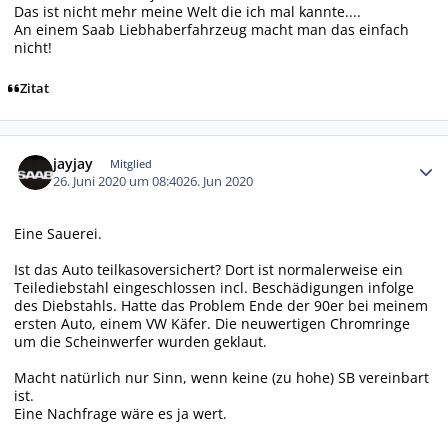
Das ist nicht mehr meine Welt die ich mal kannte....
An einem Saab Liebhaberfahrzeug macht man das einfach
nicht!
Zitat
Autor-Statistiken
jayjay
Mitglied
26. Juni 2020 um 08:40
26. Jun 2020
Eine Sauerei.
Ist das Auto teilkasoversichert? Dort ist normalerweise ein
Teilediebstahl eingeschlossen incl. Beschädigungen infolge
des Diebstahls. Hatte das Problem Ende der 90er bei meinem
ersten Auto, einem VW Käfer. Die neuwertigen Chromringe
um die Scheinwerfer wurden geklaut.
Macht natürlich nur Sinn, wenn keine (zu hohe) SB vereinbart
ist.
Eine Nachfrage wäre es ja wert.