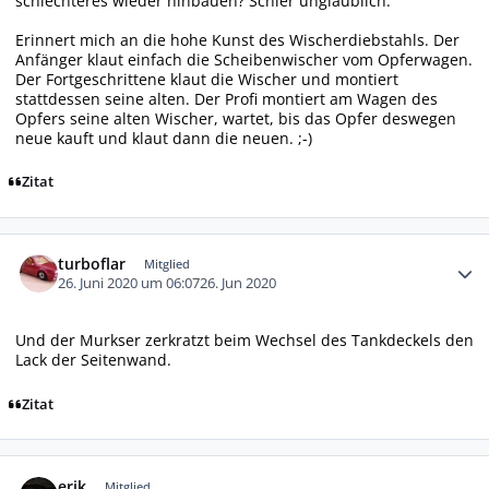
schlechteres wieder hinbauen? Schier unglaublich.
Erinnert mich an die hohe Kunst des Wischerdiebstahls. Der
Anfänger klaut einfach die Scheibenwischer vom Opferwagen.
Der Fortgeschrittene klaut die Wischer und montiert
stattdessen seine alten. Der Profi montiert am Wagen des
Opfers seine alten Wischer, wartet, bis das Opfer deswegen
neue kauft und klaut dann die neuen. ;-)
Zitat
Autor-Statistiken
turboflar
Mitglied
26. Juni 2020 um 06:07
26. Jun 2020
Und der Murkser zerkratzt beim Wechsel des Tankdeckels den
Lack der Seitenwand.
Zitat
Autor-Statistiken
erik
Mitglied