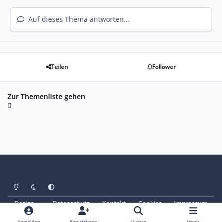
Auf dieses Thema antworten...
Teilen
Follower
Zur Themenliste gehen
Heller Modus
Dunkler Modus
Systemeinstellung
Design
Datenschutz
Kontakt
Cookies
Impressum
© Copyright 2025 - SAABoteure e. V.
Powered by
Invision Community
Anmelden
Registrieren
Suchen
Menü