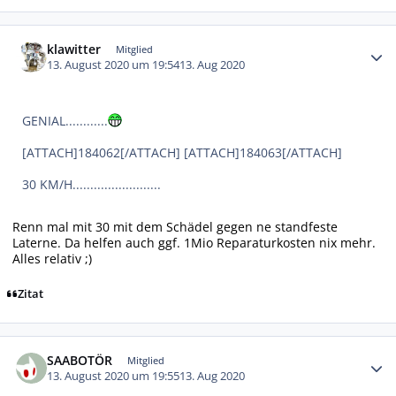
Autor-Statistiken
klawitter
Mitglied
13. August 2020 um 19:54
13. Aug 2020
GENIAL............
[ATTACH]184062[/ATTACH] [ATTACH]184063[/ATTACH]
30 KM/H.........................
Renn mal mit 30 mit dem Schädel gegen ne standfeste
Laterne. Da helfen auch ggf. 1Mio Reparaturkosten nix mehr.
Alles relativ ;)
Zitat
Autor-Statistiken
SAABOTÖR
Mitglied
13. August 2020 um 19:55
13. Aug 2020