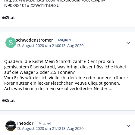
N90898101#.XzWd1rhDESU
Zitat
Autor-Statistiken
schwedenstromer
Mitglied
13. August 2020 um 21:00
13. Aug 2020
Quadern, die Kiste! Mein Schrotti zahlt 6 Cent pro Kilo
gemischtem Eisenschrott, was bringt dieser hässliche Hobel
auf die Waage? 2 oder 2,5 Tonnen?
Vom Erlös würde sich vielleicht der eine oder andere frühere
Forennutzer ein lecker Fläschchen Veuve Cliquot gönnen.
Ach, was bin ich doch ein sozial verlotterter Neider ...
Zitat
Autor-Statistiken
Theodor
Mitglied
13. August 2020 um 21:12
13. Aug 2020