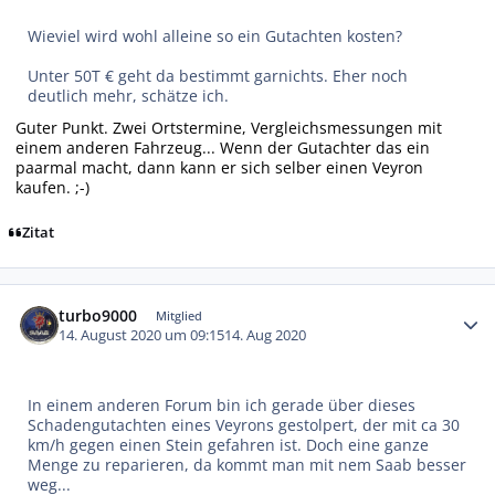
Wieviel wird wohl alleine so ein Gutachten kosten?
Unter 50T € geht da bestimmt garnichts. Eher noch
deutlich mehr, schätze ich.
Guter Punkt. Zwei Ortstermine, Vergleichsmessungen mit
einem anderen Fahrzeug... Wenn der Gutachter das ein
paarmal macht, dann kann er sich selber einen Veyron
kaufen. ;-)
Zitat
Autor-Statistiken
turbo9000
Mitglied
14. August 2020 um 09:15
14. Aug 2020
In einem anderen Forum bin ich gerade über dieses
Schadengutachten eines Veyrons gestolpert, der mit ca 30
km/h gegen einen Stein gefahren ist. Doch eine ganze
Menge zu reparieren, da kommt man mit nem Saab besser
weg...