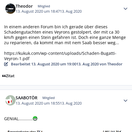
Autor-Statistiken
Theodor
Mitglied
13. August 2020 um 18:47
13. Aug 2020
In einem anderen Forum bin ich gerade über dieses
Schadengutachten eines Veyrons gestolpert, der mit ca 30
km/h gegen einen Stein gefahren ist. Doch eine ganze Menge
zu reparieren, da kommt man mit nem Saab besser weg...
https://kukuk.com/wp-content/uploads/Schaden-Bugatti-
Veyron-1.pdf
Bearbeitet
13. August 2020 um 19:00
13. Aug 2020
von Theodor
Zitat
Autor-Statistiken
SAABOTÖR
Mitglied
13. August 2020 um 18:55
13. Aug 2020
GENIAL............