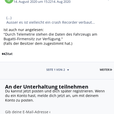
14. August 2020 um 15:22
14. Aug 2020
(...)
Ausser es ist vielleicht ein crash Recorder verbaut...
Ist auch nur angelesen:
"Durch Telemetrie stehen die Daten des Fahrzeugs am
Bugatti-Firmensitz zur Verfügung."
(Falls der Besitzer dem zugestimmt hat.)
Zitat
L
SEITE 1 VON 2
WEITER
An der Unterhaltung teilnehmen
Du kannst jetzt posten und dich später registrieren. Wenn
du ein Konto hast,
melde dich jetzt an
, um mit deinem
Konto zu posten.