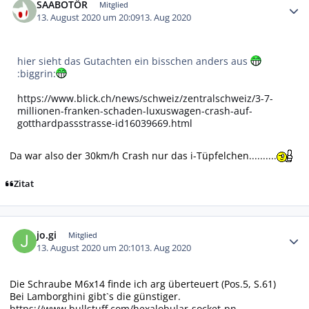
SAABOTÖR
Mitglied
13. August 2020 um 20:09
13. Aug 2020
hier sieht das Gutachten ein bisschen anders aus
:biggrin:
https://www.blick.ch/news/schweiz/zentralschweiz/3-7-
millionen-franken-schaden-luxuswagen-crash-auf-
gotthardpassstrasse-id16039669.html
Da war also der 30km/h Crash nur das i-Tüpfelchen..........
Zitat
Autor-Statistiken
jo.gi
Mitglied
13. August 2020 um 20:10
13. Aug 2020
Die Schraube M6x14 finde ich arg überteuert (Pos.5, S.61)
Bei Lamborghini gibt`s die günstiger.
https://www.bullstuff.com/hexalobular-socket-pn-