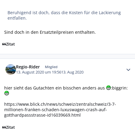
Beruhigend ist doch, dass die Kosten für die Lackierung
entfallen.
Sind doch in den Ersatzteilpreisen enthalten.
Zitat
Autor-Statistiken
Regio-Rider
Mitglied
13. August 2020 um 19:56
13. Aug 2020
hier sieht das Gutachten ein bisschen anders aus
:biggrin:
https://www.blick.ch/news/schweiz/zentralschweiz/3-7-
millionen-franken-schaden-luxuswagen-crash-auf-
gotthardpassstrasse-id16039669.html
Zitat