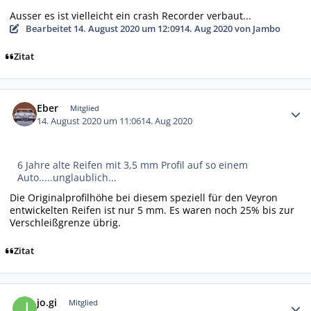
Ausser es ist vielleicht ein crash Recorder verbaut...
Bearbeitet
14. August 2020 um 12:09
14. Aug 2020
von Jambo
Zitat
Autor-Statistiken
Eber
Mitglied
14. August 2020 um 11:06
14. Aug 2020
6 Jahre alte Reifen mit 3,5 mm Profil auf so einem
Auto.....unglaublich...
Die Originalprofilhöhe bei diesem speziell für den Veyron
entwickelten Reifen ist nur 5 mm. Es waren noch 25% bis zur
Verschleißgrenze übrig.
Zitat
Autor-Statistiken
jo.gi
Mitglied