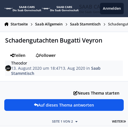
Zum Inhalt springen
SAAB CARS
Anmelden
Die Saab Gemeinschaft
Startseite
Saab Allgemein
Saab Stammtisch
Schadengut
Schadengutachten Bugatti Veyron
Teilen
Follower
Theodor
13. August 2020 um 18:47
13. Aug 2020
in
Saab
Stammtisch
Neues Thema starten
Auf dieses Thema antworten
L
SEITE 1 VON 2
WEITER