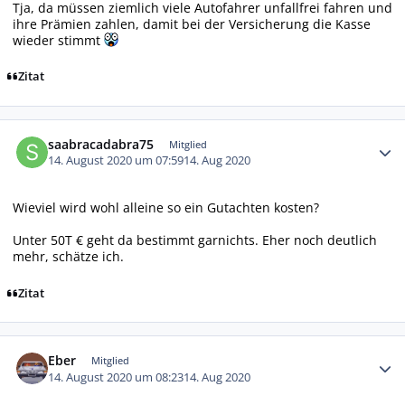
Tja, da müssen ziemlich viele Autofahrer unfallfrei fahren und
ihre Prämien zahlen, damit bei der Versicherung die Kasse
wieder stimmt
Zitat
Autor-Statistiken
saabracadabra75
Mitglied
14. August 2020 um 07:59
14. Aug 2020
Wieviel wird wohl alleine so ein Gutachten kosten?
Unter 50T € geht da bestimmt garnichts. Eher noch deutlich
mehr, schätze ich.
Zitat
Autor-Statistiken
Eber
Mitglied
14. August 2020 um 08:23
14. Aug 2020