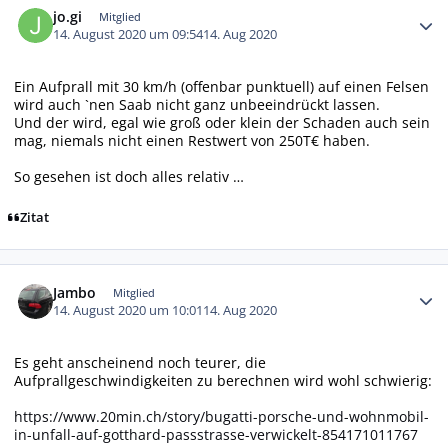
jo.gi
Mitglied
14. August 2020 um 09:54
14. Aug 2020
Ein Aufprall mit 30 km/h (offenbar punktuell) auf einen Felsen
wird auch `nen Saab nicht ganz unbeeindrückt lassen.
Und der wird, egal wie groß oder klein der Schaden auch sein
mag, niemals nicht einen Restwert von 250T€ haben.
So gesehen ist doch alles relativ …
Zitat
Autor-Statistiken
Jambo
Mitglied
14. August 2020 um 10:01
14. Aug 2020
Es geht anscheinend noch teurer, die
Aufprallgeschwindigkeiten zu berechnen wird wohl schwierig:
https://www.20min.ch/story/bugatti-porsche-und-wohnmobil-
in-unfall-auf-gotthard-passstrasse-verwickelt-854171011767