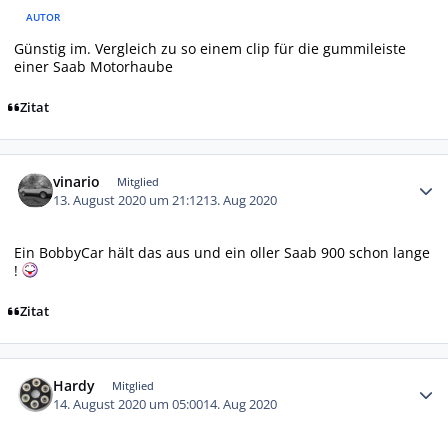
AUTOR
Günstig im. Vergleich zu so einem clip für die gummileiste
einer Saab Motorhaube
Zitat
Autor-Statistiken
vinario
Mitglied
13. August 2020 um 21:12
13. Aug 2020
Ein BobbyCar hält das aus und ein oller Saab 900 schon lange
!
Zitat
Autor-Statistiken
Hardy
Mitglied
14. August 2020 um 05:00
14. Aug 2020