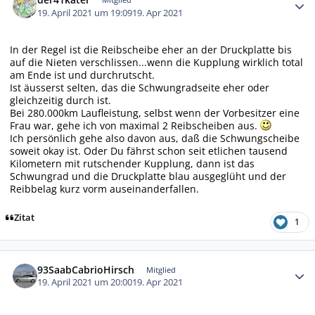
19. April 2021 um 19:09
19. Apr 2021
In der Regel ist die Reibscheibe eher an der Druckplatte bis
auf die Nieten verschlissen...wenn die Kupplung wirklich total
am Ende ist und durchrutscht.
Ist äusserst selten, das die Schwungradseite eher oder
gleichzeitig durch ist.
Bei 280.000km Laufleistung, selbst wenn der Vorbesitzer eine
Frau war, gehe ich von maximal 2 Reibscheiben aus.
Ich persönlich gehe also davon aus, daß die Schwungscheibe
soweit okay ist. Oder Du fährst schon seit etlichen tausend
Kilometern mit rutschender Kupplung, dann ist das
Schwungrad und die Druckplatte blau ausgeglüht und der
Reibbelag kurz vorm auseinanderfallen.
Zitat
1
Autor-Statistiken
93SaabCabrioHirsch
Mitglied
19. April 2021 um 20:00
19. Apr 2021