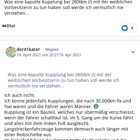
Was eine kaputte Kupplung bei 280tkm (!) mit der weiblichen
Vorbesitzerin zu tun haben soll werde ich vermutlich nie
verstehen...
Zitat
4
Autor-Statistiken
der41kater
Mitglied
19. April 2021 um 20:21
19. Apr 2021
Was eine kaputte Kupplung bei 280tkm (!) mit der
weiblichen Vorbesitzerin zu tun haben soll werde ich
vermutlich nie verstehen...
Ich auch nicht.
Ich kenne jedenfalls Kupplungen, die nach 30.000km fix und
foxi waren und die Fahrer waren Männer.
Kupplung ist ein Bauteil, welches nur übermäßig verschleisst,
wenn der Fahrer schaltfaul ist, im 5. Gang um die Kurve fährt
und alles mit dem linken Fuß ausgleicht.
Langstreckenfahrzeuge kommen demnach auch länger mit
einer Reibscheibe aus.