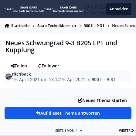
Zum Inhalt springen
SAAB CARS
Anmelden
Die Saab Gemeinschaft
Startseite
Saab Technikbereich
900 II - 9-3 I
Neues Schwu
Neues Schwungrad 9-3 B205 LPT und
Kupplung
Teilen
Follower
ritchback
19. April 2021 um 18:14
19. Apr 2021
in
900 II - 9-3 I
Neues Thema starten
Auf dieses Thema antworten
L
SEITE 1 VON 4
WEITER