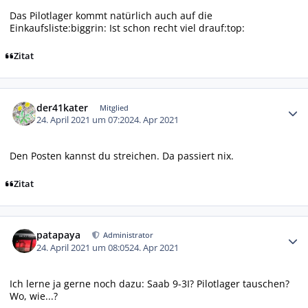
Das Pilotlager kommt natürlich auch auf die
Einkaufsliste:biggrin: Ist schon recht viel drauf:top:
Zitat
Autor-Statistiken
der41kater
Mitglied
24. April 2021 um 07:20
24. Apr 2021
Den Posten kannst du streichen. Da passiert nix.
Zitat
Autor-Statistiken
patapaya
Administrator
24. April 2021 um 08:05
24. Apr 2021
Ich lerne ja gerne noch dazu: Saab 9-3I? Pilotlager tauschen?
Wo, wie...?