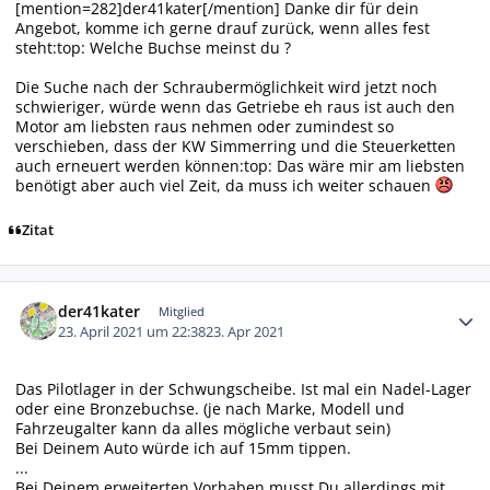
[mention=282]der41kater[/mention] Danke dir für dein
Angebot, komme ich gerne drauf zurück, wenn alles fest
steht:top: Welche Buchse meinst du ?
Die Suche nach der Schraubermöglichkeit wird jetzt noch
schwieriger, würde wenn das Getriebe eh raus ist auch den
Motor am liebsten raus nehmen oder zumindest so
verschieben, dass der KW Simmerring und die Steuerketten
auch erneuert werden können:top: Das wäre mir am liebsten
benötigt aber auch viel Zeit, da muss ich weiter schauen
Zitat
Autor-Statistiken
der41kater
Mitglied
23. April 2021 um 22:38
23. Apr 2021
Das Pilotlager in der Schwungscheibe. Ist mal ein Nadel-Lager
oder eine Bronzebuchse. (je nach Marke, Modell und
Fahrzeugalter kann da alles mögliche verbaut sein)
Bei Deinem Auto würde ich auf 15mm tippen.
...
Bei Deinem erweiterten Vorhaben musst Du allerdings mit