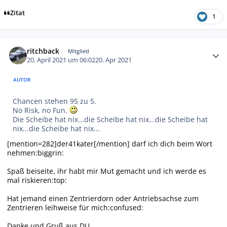
Zitat
1
Autor-Statistiken
ritchback
Mitglied
20. April 2021 um 06:02
20. Apr 2021
AUTOR
Chancen stehen 95 zu 5.
No Risk, no Fun.
Die Scheibe hat nix...die Scheibe hat nix...die Scheibe hat
nix...die Scheibe hat nix...
[mention=282]der41kater[/mention] darf ich dich beim Wort
nehmen:biggrin:
Spaß beiseite, ihr habt mir Mut gemacht und ich werde es
mal riskieren:top:
Hat jemand einen Zentrierdorn oder Antriebsachse zum
Zentrieren leihweise für mich:confused:
Danke und Gruß aus DU