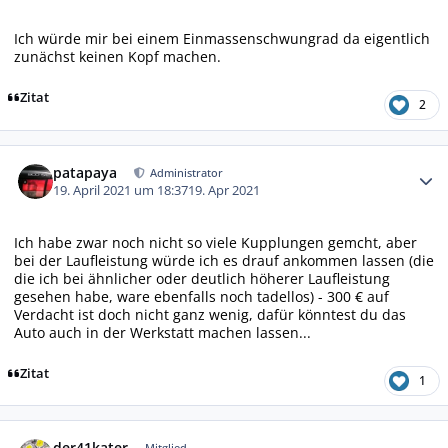
Ich würde mir bei einem Einmassenschwungrad da eigentlich
zunächst keinen Kopf machen.
Zitat
2
Autor-Statistiken
patapaya
Administrator
19. April 2021 um 18:37
19. Apr 2021
Ich habe zwar noch nicht so viele Kupplungen gemcht, aber
bei der Laufleistung würde ich es drauf ankommen lassen (die
die ich bei ähnlicher oder deutlich höherer Laufleistung
gesehen habe, ware ebenfalls noch tadellos) - 300 € auf
Verdacht ist doch nicht ganz wenig, dafür könntest du das
Auto auch in der Werkstatt machen lassen...
Zitat
1
Autor-Statistiken
der41kater
Mitglied