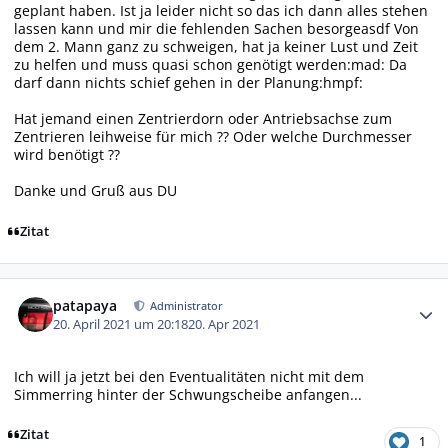
geplant haben. Ist ja leider nicht so das ich dann alles stehen
lassen kann und mir die fehlenden Sachen besorgeasdf Von
dem 2. Mann ganz zu schweigen, hat ja keiner Lust und Zeit
zu helfen und muss quasi schon genötigt werden:mad: Da
darf dann nichts schief gehen in der Planung:hmpf:
Hat jemand einen Zentrierdorn oder Antriebsachse zum
Zentrieren leihweise für mich ?? Oder welche Durchmesser
wird benötigt ??
Danke und Gruß aus DU
Zitat
Autor-Statistiken
patapaya
Administrator
20. April 2021 um 20:18
20. Apr 2021
Ich will ja jetzt bei den Eventualitäten nicht mit dem
Simmerring hinter der Schwungscheibe anfangen...
Zitat
1