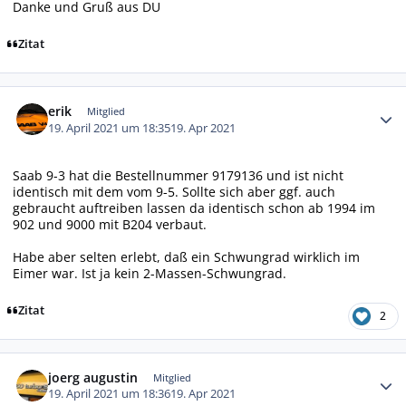
Danke und Gruß aus DU
Zitat
Autor-Statistiken
erik
Mitglied
19. April 2021 um 18:35
19. Apr 2021
Saab 9-3 hat die Bestellnummer 9179136 und ist nicht
identisch mit dem vom 9-5. Sollte sich aber ggf. auch
gebraucht auftreiben lassen da identisch schon ab 1994 im
902 und 9000 mit B204 verbaut.
Habe aber selten erlebt, daß ein Schwungrad wirklich im
Eimer war. Ist ja kein 2-Massen-Schwungrad.
Zitat
2
Autor-Statistiken
joerg augustin
Mitglied
19. April 2021 um 18:36
19. Apr 2021