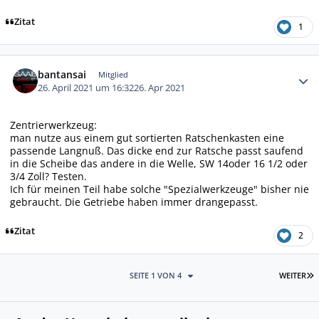
Zitat
1
Autor-Statistiken
bantansai
Mitglied
26. April 2021 um 16:32
26. Apr 2021
Zentrierwerkzeug:
man nutze aus einem gut sortierten Ratschenkasten eine
passende Langnuß. Das dicke end zur Ratsche passt saufend
in die Scheibe das andere in die Welle, SW 14oder 16 1/2 oder
3/4 Zoll? Testen.
Ich für meinen Teil habe solche "Spezialwerkzeuge" bisher nie
gebraucht. Die Getriebe haben immer drangepasst.
Zitat
2
L
SEITE 1 VON 4
WEITER