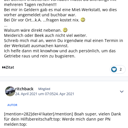
mehreren Tagen rechnen!!!
Bei mir in Geldern gab es mal eine Miet-Werkstatt, wo dies
vorher angemeldet und buchbar war.
Bei Dir vor Ort...k.A. ...fragen kostet nix.
...
Walsum wäre direkt nebenan.
Meiderich oder Beek auch nicht viel weiter.
Schreib mich mal an, wenn Du irgendwie mal einen Termin in
der Werkstatt ausmachen kannst.
Ich helfe dann mit knowhow und auch persönlich, um das
Getriebe raus und rein zu bugsieren.
Zitat
2
Autor-Statistiken
ritchback
Mitglied
24. April 2021 um 07:05
24. Apr 2021
AUTOR
[mention=282]der41kater[/mention] Boah super, vielen Dank
für dein Hilfsbereitschaft:top: Werde mich dann per PN
melden:top: