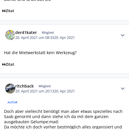
Zitat
Autor-Statistiken
der41kater
Mitglied
20. April 2021 um 08:33
20. Apr 2021
Hat die Mietwerkstatt kein Werkzeug?
Zitat
Autor-Statistiken
ritchback
Mitglied
20. April 2021 um 20:13
20. Apr 2021
AUTOR
Doch aber vielleicht benötigt man aber etwas spezielles nach
Saab genormt und dann stehe ich da mit dem ganzen
ausgebauten Gelumpe:mad:
Da möchte ich doch vorher bestmöglich alles organisiert und