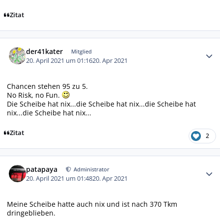
Zitat
Autor-Statistiken
der41kater
Mitglied
20. April 2021 um 01:16
20. Apr 2021
Chancen stehen 95 zu 5.
No Risk, no Fun.
Die Scheibe hat nix...die Scheibe hat nix...die Scheibe hat
nix...die Scheibe hat nix...
Zitat
2
Autor-Statistiken
patapaya
Administrator
20. April 2021 um 01:48
20. Apr 2021
Meine Scheibe hatte auch nix und ist nach 370 Tkm
dringeblieben.