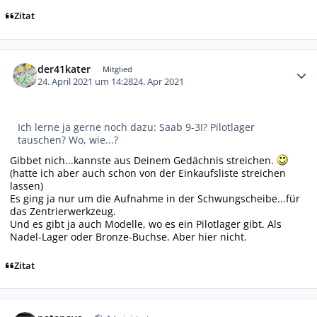
Zitat
Autor-Statistiken
der41kater
Mitglied
24. April 2021 um 14:28
24. Apr 2021
Ich lerne ja gerne noch dazu: Saab 9-3I? Pilotlager
tauschen? Wo, wie...?
Gibbet nich...kannste aus Deinem Gedächnis streichen.
(hatte ich aber auch schon von der Einkaufsliste streichen
lassen)
Es ging ja nur um die Aufnahme in der Schwungscheibe...für
das Zentrierwerkzeug.
Und es gibt ja auch Modelle, wo es ein Pilotlager gibt. Als
Nadel-Lager oder Bronze-Buchse. Aber hier nicht.
Zitat
Autor-Statistiken