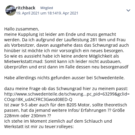
Autor-Statistiken
ritchback
Mitglied
19. April 2021 um 18:14
19. Apr 2021
Hallo zusammen,
meine Kupplung ist leider am Ende und muss gemacht
werden. Da ich aufgrund der Laufleistung 281 tkm und Frau
als Vorbesitzer, davon ausgehehe dass das Schwungrad auch
hinüber ist möchte ich mir vorsorglich ein neues besorgen.
So wie es aussieht habe ich keine andere Möglichkeit als
Mietwerkstatt:mad: Somit kann ich leider nicht ausbauen,
überprüfen und erst dann im Falle dessen neu besorgenasdf
Habe allerdings nichts gefunden ausser bei Schwedenteile.
dazu meine Frage ob das Schwungrad hier zu meinem passt:
http://www.schwedenteile.de/schwung...pc_pid=63299&gclid=
COqp18K_udACFRC3Gwod08ED-Q
Ist zwar 9-5 aber auch für den B205 Motor, sollte theoretisch
passen, hat da jemand weitere Infos/ Erfahrungen ?? Größe
228mm oder 230mm ??
Ich stehe im Moment ziemlich auf dem Schlauch und
Werkstatt ist mir zu teuer:rolleyes: