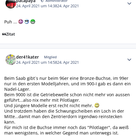
patapaya
Administrator
24. April 2021 um 14:38
24. Apr 2021
Puh ...
Zitat
Autor-Statistiken
der41kater
Mitglied
24. April 2021 um 14:58
24. Apr 2021
Beim Saab gibt´s nur beim 96er eine Bronze-Buchse, im 99er
nur in den ersten Modelljahren, und im 900-I gab es dann ein
Nadel-Lager.
Beim 9000 ist die Getriebewelle schon nicht mehr von aussen
geführt...also nix mehr mit Pilotlager.
Und jüngere Modelle erst recht nicht mehr.
Und trotzdem haben die Schwungscheiben ein Loch in der
Mitte...damit man den Zentrierdorn irgendwo reinstecken
kann.
Für mich ist die Buchse immer noch das "Pilotlager", da weiß
man wenigstens, in welcher Gegend man unterwegs ist.