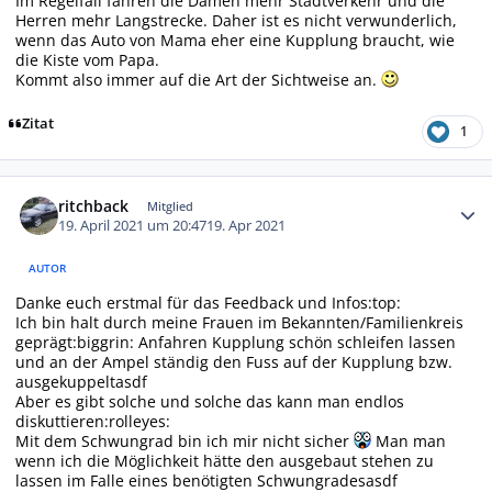
Im Regelfall fahren die Damen mehr Stadtverkehr und die
Herren mehr Langstrecke. Daher ist es nicht verwunderlich,
wenn das Auto von Mama eher eine Kupplung braucht, wie
die Kiste vom Papa.
Kommt also immer auf die Art der Sichtweise an.
Zitat
1
Autor-Statistiken
ritchback
Mitglied
19. April 2021 um 20:47
19. Apr 2021
AUTOR
Danke euch erstmal für das Feedback und Infos:top:
Ich bin halt durch meine Frauen im Bekannten/Familienkreis
geprägt:biggrin: Anfahren Kupplung schön schleifen lassen
und an der Ampel ständig den Fuss auf der Kupplung bzw.
ausgekuppeltasdf
Aber es gibt solche und solche das kann man endlos
diskuttieren:rolleyes:
Mit dem Schwungrad bin ich mir nicht sicher
Man man
wenn ich die Möglichkeit hätte den ausgebaut stehen zu
lassen im Falle eines benötigten Schwungradesasdf