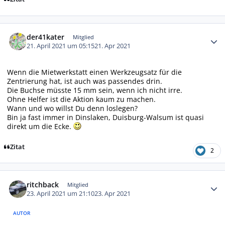
Autor-Statistiken
der41kater
Mitglied
21. April 2021 um 05:15
21. Apr 2021
Wenn die Mietwerkstatt einen Werkzeugsatz für die
Zentrierung hat, ist auch was passendes drin.
Die Buchse müsste 15 mm sein, wenn ich nicht irre.
Ohne Helfer ist die Aktion kaum zu machen.
Wann und wo willst Du denn loslegen?
Bin ja fast immer in Dinslaken, Duisburg-Walsum ist quasi
direkt um die Ecke.
Zitat
2
Autor-Statistiken
ritchback
Mitglied
23. April 2021 um 21:10
23. Apr 2021
AUTOR