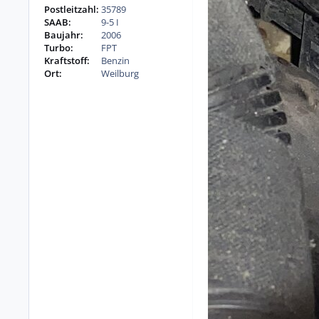
Postleitzahl:
35789
SAAB:
9-5 I
Baujahr:
2006
Turbo:
FPT
Kraftstoff:
Benzin
Ort:
Weilburg