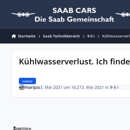
Zum Inhalt springen
Startseite
Saab Technikbereich
9-5 I
Kühlwasserverlus
Kühlwasserverlust. Ich finde 
motor
marqus
3. Mai 2021 um 16:21
3. Mai 2021
in
9-5 I
LETZTE SEITE
1
2
WEITER