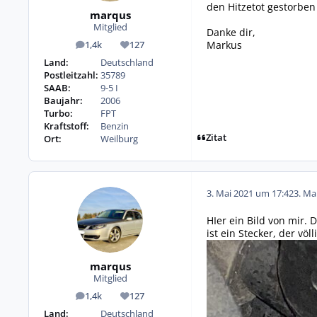
den Hitzetot gestorben
marqus
Mitglied
Danke dir,
Markus
1,4k
127
Beiträge
Reputation
Land:
Deutschland
Postleitzahl:
35789
SAAB:
9-5 I
Baujahr:
2006
Turbo:
FPT
Kraftstoff:
Benzin
Zitat
Ort:
Weilburg
3. Mai 2021 um 17:42
3. Ma
HIer ein Bild von mir. 
ist ein Stecker, der völl
marqus
Mitglied
1,4k
127
Beiträge
Reputation
Land:
Deutschland