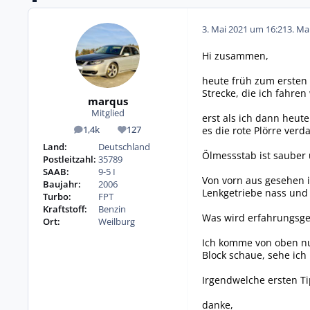
3. Mai 2021 um 16:21
3. Ma
Hi zusammen,
heute früh zum ersten 
Strecke, die ich fahren 
marqus
Mitglied
erst als ich dann heut
es die rote Plörre ver
1,4k
127
Beiträge
Reputation
Land:
Deutschland
Ölmessstab ist sauber u
Postleitzahl:
35789
SAAB:
9-5 I
Von vorn aus gesehen is
Baujahr:
2006
Lenkgetriebe nass und 
Turbo:
FPT
Kraftstoff:
Benzin
Was wird erfahrungsge
Ort:
Weilburg
Ich komme von oben nur
Block schaue, sehe ich 
Irgendwelche ersten T
danke,