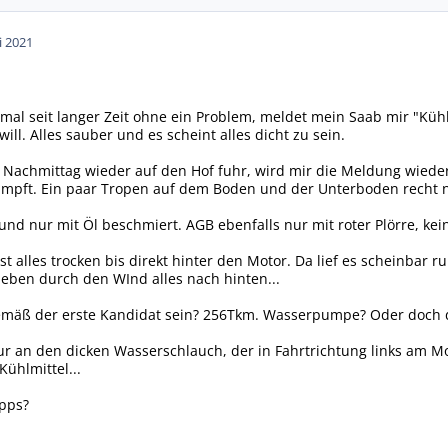
i 2021
mal seit langer Zeit ohne ein Problem, meldet mein Saab mir "Kühlm
will. Alles sauber und es scheint alles dicht zu sein.
e Nachmittag wieder auf den Hof fuhr, wird mir die Meldung wiede
dampft. Ein paar Tropen auf dem Boden und der Unterboden recht na
nd nur mit Öl beschmiert. AGB ebenfalls nur mit roter Plörre, kein
t alles trocken bis direkt hinter den Motor. Da lief es scheinbar ru
eben durch den WInd alles nach hinten...
mäß der erste Kandidat sein? 256Tkm. Wasserpumpe? Oder doch 
 an den dicken Wasserschlauch, der in Fahrtrichtung links am Mot
Kühlmittel...
ipps?