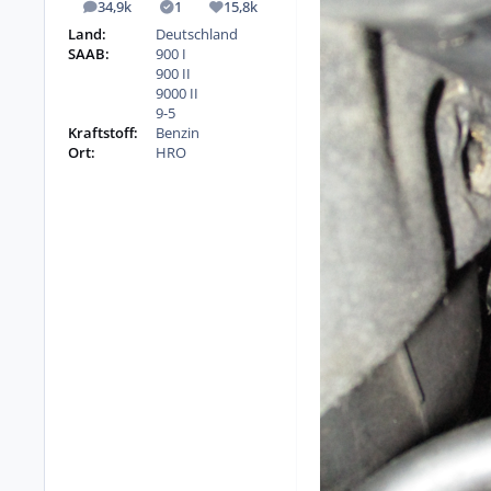
34,9k
1
15,8k
Beiträge
Lösungen
Reputation
Land:
Deutschland
SAAB:
900 I
900 II
9000 II
9-5
Kraftstoff:
Benzin
Ort:
HRO