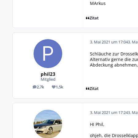
MArkus
Zitat
3. Mai 2021 um 17:04
3. Ma
Schläuche zur Drosselk
Alternativ gerne die zu
Abdeckung abnehmen, d
phil23
Mitglied
2,7k
1,5k
Beiträge
Reputation
Zitat
3. Mai 2021 um 17:24
3. Ma
HI Phil,
ohjeh, die Drosselklap