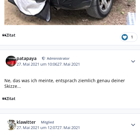
Zitat
1
Autor-Statistiken
patapaya
Administrator
27. Mai 2021 um 10:06
27. Mai 2021
Ne, das was ich meinte, entsprach ziemlich genau deiner
Skizze...
Zitat
Autor-Statistiken
klawitter
Mitglied
27. Mai 2021 um 12:07
27. Mai 2021