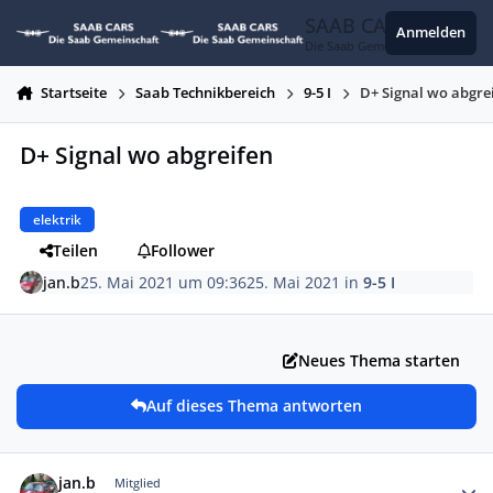
Zum Inhalt springen
SAAB CARS
Anmelden
Die Saab Gemeinschaft
Startseite
Saab Technikbereich
9-5 I
D+ Signal wo abgre
D+ Signal wo abgreifen
elektrik
Teilen
Follower
jan.b
25. Mai 2021 um 09:36
25. Mai 2021
in
9-5 I
Neues Thema starten
Auf dieses Thema antworten
Autor-Statistiken
jan.b
Mitglied