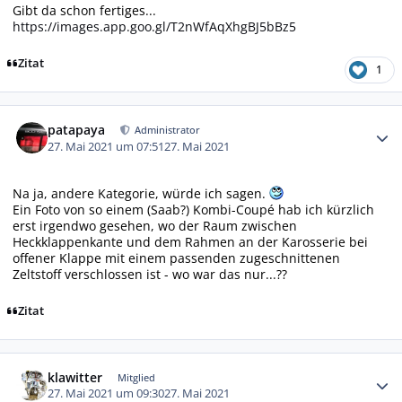
Gibt da schon fertiges...
https://images.app.goo.gl/T2nWfAqXhgBJ5bBz5
Zitat
1
Autor-Statistiken
patapaya
Administrator
27. Mai 2021 um 07:51
27. Mai 2021
Na ja, andere Kategorie, würde ich sagen.
Ein Foto von so einem (Saab?) Kombi-Coupé hab ich kürzlich
erst irgendwo gesehen, wo der Raum zwischen
Heckklappenkante und dem Rahmen an der Karosserie bei
offener Klappe mit einem passenden zugeschnittenen
Zeltstoff verschlossen ist - wo war das nur...??
Zitat
Autor-Statistiken
klawitter
Mitglied
27. Mai 2021 um 09:30
27. Mai 2021