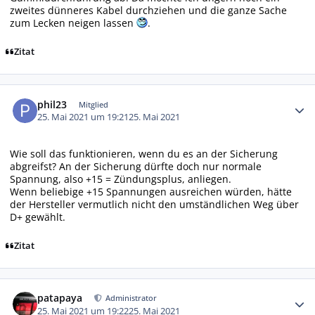
zweites dünneres Kabel durchziehen und die ganze Sache
zum Lecken neigen lassen
.
Zitat
Autor-Statistiken
phil23
Mitglied
25. Mai 2021 um 19:21
25. Mai 2021
Wie soll das funktionieren, wenn du es an der Sicherung
abgreifst? An der Sicherung dürfte doch nur normale
Spannung, also +15 = Zündungsplus, anliegen.
Wenn beliebige +15 Spannungen ausreichen würden, hätte
der Hersteller vermutlich nicht den umständlichen Weg über
D+ gewählt.
Zitat
Autor-Statistiken
patapaya
Administrator
25. Mai 2021 um 19:22
25. Mai 2021