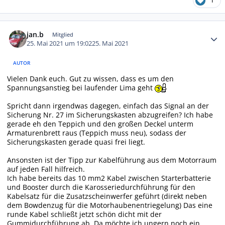
1
Autor-Statistiken
jan.b
Mitglied
25. Mai 2021 um 19:02
25. Mai 2021
AUTOR
Vielen Dank euch. Gut zu wissen, dass es um den
Spannungsanstieg bei laufender Lima geht
Spricht dann irgendwas dagegen, einfach das Signal an der
Sicherung Nr. 27 im Sicherungskasten abzugreifen? Ich habe
gerade eh den Teppich und den großen Deckel unterm
Armaturenbrett raus (Teppich muss neu), sodass der
Sicherungskasten gerade quasi frei liegt.
Ansonsten ist der Tipp zur Kabelführung aus dem Motorraum
auf jeden Fall hilfreich.
Ich habe bereits das 10 mm2 Kabel zwischen Starterbatterie
und Booster durch die Karosseriedurchführung für den
Kabelsatz für die Zusatzscheinwerfer geführt (direkt neben
dem Bowdenzug für die Motorhaubenentriegelung) Das eine
runde Kabel schließt jetzt schön dicht mit der
Gummidurchführung ab. Da möchte ich ungern noch ein