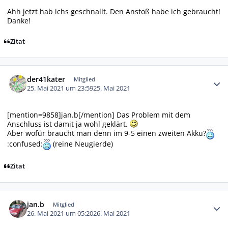
Ahh jetzt hab ichs geschnallt. Den Anstoß habe ich gebraucht!
Danke!
Zitat
Autor-Statistiken
der41kater
Mitglied
25. Mai 2021 um 23:59
25. Mai 2021
[mention=9858]jan.b[/mention] Das Problem mit dem
Anschluss ist damit ja wohl geklärt.
Aber wofür braucht man denn im 9-5 einen zweiten Akku?
:confused:
(reine Neugierde)
Zitat
Autor-Statistiken
jan.b
Mitglied
26. Mai 2021 um 05:20
26. Mai 2021