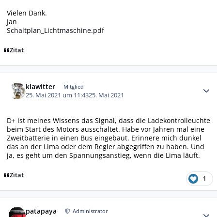
Vielen Dank.
Jan
Schaltplan_Lichtmaschine.pdf
Zitat
Autor-Statistiken
klawitter
Mitglied
25. Mai 2021 um 11:43
25. Mai 2021
D+ ist meines Wissens das Signal, dass die Ladekontrolleuchte
beim Start des Motors ausschaltet. Habe vor Jahren mal eine
Zweitbatterie in einen Bus eingebaut. Erinnere mich dunkel
das an der Lima oder dem Regler abgegriffen zu haben. Und
ja, es geht um den Spannungsanstieg, wenn die Lima läuft.
Zitat
1
Autor-Statistiken
patapaya
Administrator