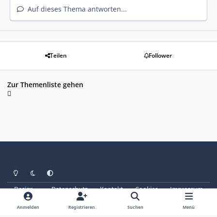
Auf dieses Thema antworten...
Teilen
Follower
Zur Themenliste gehen
Heller Modus
Dunkler Modus
Systemeinstellung
Design
Datenschutz
Kontakt
Cookies
Impressum
© Copyright 2025 - SAABoteure e. V.
Powered by
Invision Community
Anmelden
Registrieren
Suchen
Menü