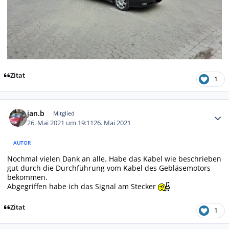
Zitat
1
Autor-Statistiken
jan.b
Mitglied
26. Mai 2021 um 19:11
26. Mai 2021
AUTOR
Nochmal vielen Dank an alle. Habe das Kabel wie beschrieben
gut durch die Durchführung vom Kabel des Gebläsemotors
bekommen.
Abgegriffen habe ich das Signal am Stecker
Zitat
1