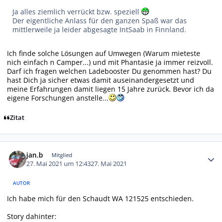
Ja alles ziemlich verrückt bzw. speziell
Der eigentliche Anlass für den ganzen Spaß war das
mittlerweile ja leider abgesagte IntSaab in Finnland.
Ich finde solche Lösungen auf Umwegen (Warum mieteste
nich einfach n Camper...) und mit Phantasie ja immer reizvoll.
Darf ich fragen welchen Ladebooster Du genommen hast? Du
hast Dich ja sicher etwas damit auseinandergesetzt und
meine Erfahrungen damit liegen 15 Jahre zurück. Bevor ich da
eigene Forschungen anstelle...
Zitat
Autor-Statistiken
jan.b
Mitglied
27. Mai 2021 um 12:43
27. Mai 2021
AUTOR
Ich habe mich für den Schaudt WA 121525 entschieden.
Story dahinter: