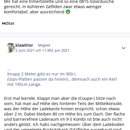
Mir hat eine Eimertoilette und so eine 0815-Solardusche
gereicht, in kühleren Gefilden zwar etwas weniger
komfortabel, aber ausreichend
Zitat
Autor-Statistiken
klawitter
Mitglied
2. Juni 2021 um 11:39
2. Jun 2021
...
Knapp 2 Meter gibt es nur im 900-I.
(Gips-Platten passen da hinein)...demnach auch ein Kerl
mit 195cm Länge.
Erst mal korrekt. Klappt man aber die (Coupe-) Sitze nach
vorn, hat man auf Höhe des hinteren Teils der Mittelkonsole,
was der Höhe der Ladekante hinten enspricht, schon etwas
über 2 m. Dabei bleiben 80 cm Höhe bis zum Dach. Der flache
und barrierefreie Laderaum im 9-5 Kombi ist btw auch nicht
anders gelöst. Ich habs nachgemessen: Über dem Ladeboden
und der umgelegte Rücksitzbank (Sitzfläche ausgebaut) sind