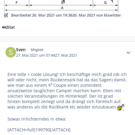
Bearbeitet
26. Mai 2021 um 19:36
26. Mai 2021
von klawitter
Zitat
Autor-Statistiken
Sven
Mitglied
27. Mai 2021 um 07:44
27. Mai 2021
Eine tolle + coole Lösung! Ich beschäftige mich grad (ob ich
will oder nicht, mein Rückenmark hat da das Sagen) damit,
wie man aus einem 9³ Coupe einen zumindest
ansatzweise tauglichen Camper machen kann. Eben mit
soichen Veranstaltungen im Hinterkopf. Der ist grad
hinten komplett zerlegt und da drängt sich förmlich auf,
was anderes als die Rückbank etc wieder einzubauen.
Sowas irrlichterndes in etwa:
[ATTACH=full]199790[/ATTACH]