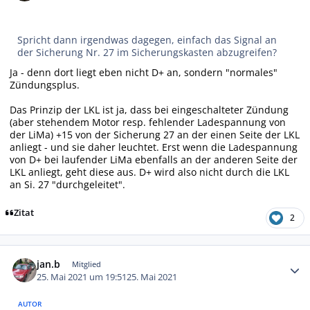
Spricht dann irgendwas dagegen, einfach das Signal an
der Sicherung Nr. 27 im Sicherungskasten abzugreifen?
Ja - denn dort liegt eben nicht D+ an, sondern "normales"
Zündungsplus.
Das Prinzip der LKL ist ja, dass bei eingeschalteter Zündung
(aber stehendem Motor resp. fehlender Ladespannung von
der LiMa) +15 von der Sicherung 27 an der einen Seite der LKL
anliegt - und sie daher leuchtet. Erst wenn die Ladespannung
von D+ bei laufender LiMa ebenfalls an der anderen Seite der
LKL anliegt, geht diese aus. D+ wird also nicht durch die LKL
an Si. 27 "durchgeleitet".
Zitat
2
Autor-Statistiken
jan.b
Mitglied
25. Mai 2021 um 19:51
25. Mai 2021
AUTOR