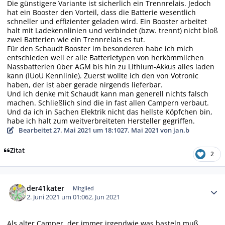
Die günstigere Variante ist sicherlich ein Trennrelais. Jedoch
hat ein Booster den Vorteil, dass die Batterie wesentlich
schneller und effizienter geladen wird. Ein Booster arbeitet
halt mit Ladekennlinien und verbindet (bzw. trennt) nicht bloß
zwei Batterien wie ein Trennrelais es tut.
Für den Schaudt Booster im besonderen habe ich mich
entschieden weil er alle Batterietypen von herkömmlichen
Nassbatterien über AGM bis hin zu Lithium-Akkus alles laden
kann (IUoU Kennlinie). Zuerst wollte ich den von Votronic
haben, der ist aber gerade nirgends lieferbar.
Und ich denke mit Schaudt kann man generell nichts falsch
machen. Schließlich sind die in fast allen Campern verbaut.
Und da ich in Sachen Elektrik nicht das hellste Köpfchen bin,
habe ich halt zum weitverbreiteten Hersteller gegriffen.
Bearbeitet
27. Mai 2021 um 18:10
27. Mai 2021
von jan.b
Zitat
2
Autor-Statistiken
der41kater
Mitglied
2. Juni 2021 um 01:06
2. Jun 2021
Als alter Camper, der immer irgendwie was basteln muß,