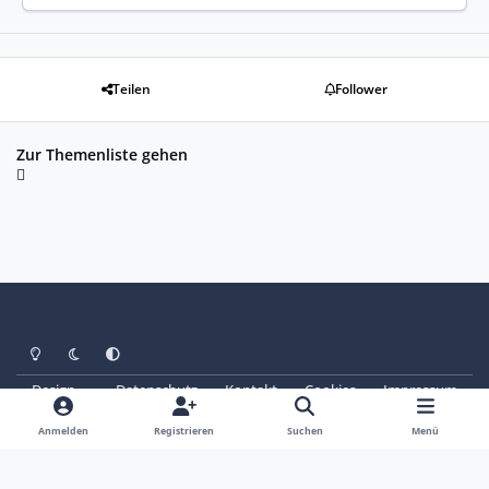
Teilen
Follower
Zur Themenliste gehen
Heller Modus
Dunkler Modus
Systemeinstellung
Design
Datenschutz
Kontakt
Cookies
Impressum
© Copyright 2025 - SAABoteure e. V.
Powered by
Invision Community
Anmelden
Registrieren
Suchen
Menü