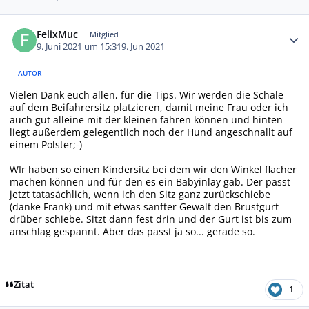
Autor-Statistiken
FelixMuc
Mitglied
9. Juni 2021 um 15:31
9. Jun 2021
AUTOR
Vielen Dank euch allen, für die Tips. Wir werden die Schale
auf dem Beifahrersitz platzieren, damit meine Frau oder ich
auch gut alleine mit der kleinen fahren können und hinten
liegt außerdem gelegentlich noch der Hund angeschnallt auf
einem Polster;-)
WIr haben so einen Kindersitz bei dem wir den Winkel flacher
machen können und für den es ein Babyinlay gab. Der passt
jetzt tatasächlich, wenn ich den Sitz ganz zurückschiebe
(danke Frank) und mit etwas sanfter Gewalt den Brustgurt
drüber schiebe. Sitzt dann fest drin und der Gurt ist bis zum
anschlag gespannt. Aber das passt ja so... gerade so.
Zitat
1