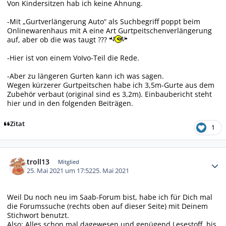
Von Kindersitzen hab ich keine Ahnung.
-Mit „Gurtverlängerung Auto“ als Suchbegriff poppt beim
Onlinewarenhaus mit A eine Art Gurtpeitschenverlängerung
auf, aber ob die was taugt ???
-
Hier
ist von einem VoIvo-Teil die Rede.
-Aber zu längeren Gurten kann ich was sagen.
Wegen kürzerer Gurtpeitschen habe ich 3,5m-Gurte aus dem
Zubehör verbaut (original sind es 3,2m). Einbaubericht steht
hier
und in den folgenden Beiträgen.
Zitat
1
Autor-Statistiken
troll13
Mitglied
25. Mai 2021 um 17:52
25. Mai 2021
Weil Du noch neu im Saab-Forum bist, habe ich für Dich mal
die Forumssuche (rechts oben auf dieser Seite) mit Deinem
Stichwort benutzt.
Also: Alles schon mal dagewesen und genügend Lesestoff, bis