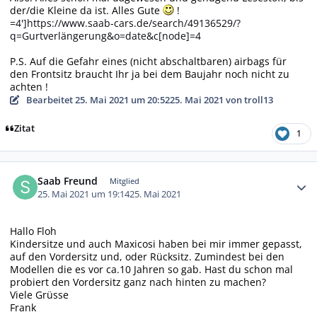
der/die Kleine da ist. Alles Gute
!
=4']https://www.saab-cars.de/search/49136529/?
q=Gurtverlängerung&o=date&c[node]=4
P.S. Auf die Gefahr eines (nicht abschaltbaren) airbags für
den Frontsitz braucht Ihr ja bei dem Baujahr noch nicht zu
achten !
Bearbeitet
25. Mai 2021 um 20:52
25. Mai 2021
von troll13
Zitat
1
Autor-Statistiken
Saab Freund
Mitglied
25. Mai 2021 um 19:14
25. Mai 2021
Hallo Floh
Kindersitze und auch Maxicosi haben bei mir immer gepasst,
auf den Vordersitz und, oder Rücksitz. Zumindest bei den
Modellen die es vor ca.10 Jahren so gab. Hast du schon mal
probiert den Vordersitz ganz nach hinten zu machen?
Viele Grüsse
Frank