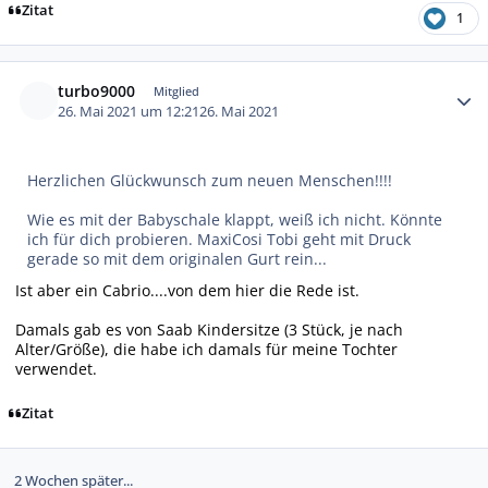
Zitat
1
Autor-Statistiken
turbo9000
Mitglied
26. Mai 2021 um 12:21
26. Mai 2021
Herzlichen Glückwunsch zum neuen Menschen!!!!
Wie es mit der Babyschale klappt, weiß ich nicht. Könnte
ich für dich probieren. MaxiCosi Tobi geht mit Druck
gerade so mit dem originalen Gurt rein...
Ist aber ein Cabrio....von dem hier die Rede ist.
Damals gab es von Saab Kindersitze (3 Stück, je nach
Alter/Größe), die habe ich damals für meine Tochter
verwendet.
Zitat
2 Wochen später...