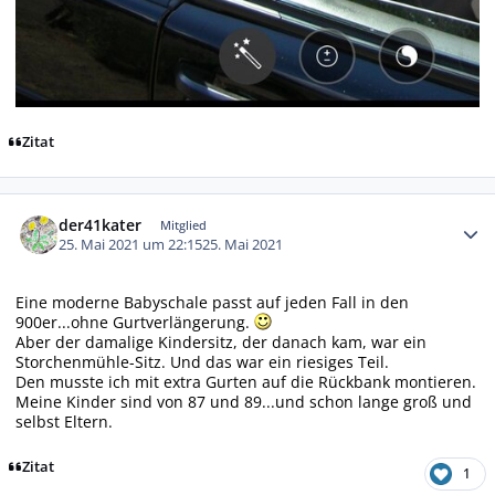
Zitat
Autor-Statistiken
der41kater
Mitglied
25. Mai 2021 um 22:15
25. Mai 2021
Eine moderne Babyschale passt auf jeden Fall in den
900er...ohne Gurtverlängerung.
Aber der damalige Kindersitz, der danach kam, war ein
Storchenmühle-Sitz. Und das war ein riesiges Teil.
Den musste ich mit extra Gurten auf die Rückbank montieren.
Meine Kinder sind von 87 und 89...und schon lange groß und
selbst Eltern.
Zitat
1