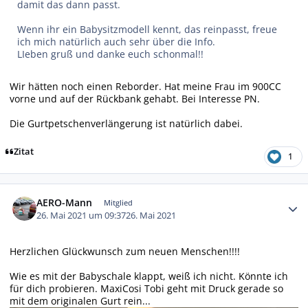
damit das dann passt.
Wenn ihr ein Babysitzmodell kennt, das reinpasst, freue
ich mich natürlich auch sehr über die Info.
LIeben gruß und danke euch schonmal!!
Wir hätten noch einen Reborder. Hat meine Frau im 900CC
vorne und auf der Rückbank gehabt. Bei Interesse PN.
Die Gurtpetschenverlängerung ist natürlich dabei.
Zitat
1
Autor-Statistiken
AERO-Mann
Mitglied
26. Mai 2021 um 09:37
26. Mai 2021
Herzlichen Glückwunsch zum neuen Menschen!!!!
Wie es mit der Babyschale klappt, weiß ich nicht. Könnte ich
für dich probieren. MaxiCosi Tobi geht mit Druck gerade so
mit dem originalen Gurt rein...