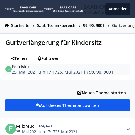
Zum Inhalt springen
SAAB CARS
Anmelden
Die Saab Gemeinschaft
Startseite
Saab Technikbereich
99, 90, 900 I
Gurtverläng
Gurtverlängerung für Kindersitz
Teilen
Follower
FelixMuc
25. Mai 2021 um 17:17
25. Mai 2021
in
99, 90, 900 I
Neues Thema starten
Auf dieses Thema antworten
Autor-Statistiken
FelixMuc
Mitglied
25. Mai 2021 um 17:17
25. Mai 2021