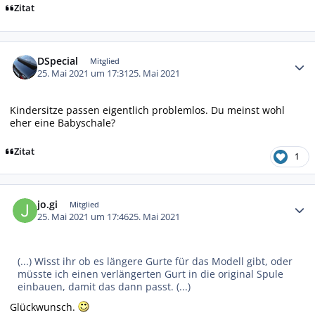
Zitat
Autor-Statistiken
DSpecial
Mitglied
25. Mai 2021 um 17:31
25. Mai 2021
Kindersitze passen eigentlich problemlos. Du meinst wohl
eher eine Babyschale?
Zitat
1
Autor-Statistiken
jo.gi
Mitglied
25. Mai 2021 um 17:46
25. Mai 2021
(...) Wisst ihr ob es längere Gurte für das Modell gibt, oder
müsste ich einen verlängerten Gurt in die original Spule
einbauen, damit das dann passt. (...)
Glückwunsch.