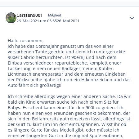
Autor-Statistiken
Carsten9001
Mitglied
26. Mai 2021 um 05:55
26. Mai 2021
Hallo zusammen,
ich habe das Coronajahr genutzt um das von einer
versorbenen Tante geerbte und ziemlich runtergerockte
900er Cabrio herzurichten. Ist 90erBJ und nach dem
Einbau verschiedneer reparutebleche, komplett enuer
Lackierung, einem neuen Radlager, neuem Kühler,
Lichtmaschienenreparatur und dem erneuten Einkleben
der Rückscheibe hjabe ich nun ein H-kennzeichen und das
Auto fährt sich großartig!!
Ich schreibe allerdings wegen einer anderen Sache. Da wir
bald ein Kind erwarten suche ich nach einem Sitz für
Babys. Es schent kaum eines für den 900I zu geben. Ich
haben nun einen von Freunden geschenkt bekommen, der
sich in den Beifahrersitz gut reinsetzen lässt, allerdings ist
der Gurt zu kurz um ihn dort einzuspannen. Wisst ihr ob
es längere Gurte für das Modell gibt, oder müsste ich
einen verlängerten Gurt in die original Spule einbauen,