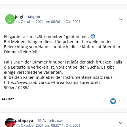
Autor-Statistiken
jo.gi
Mitglied
11. Oktober 2021 um 08:36
11. Okt 2021
Eleganter als mit „Stromdieben“ geht immer.
Bei Meinem hängen diese Lämpchen mittlerweile an der
Beleuchtung vom Handschuhfach, diese läuft nicht über den
Dimmer/Leiterfolie.
Falls „nur“ der Dimmer hinüber ist läßt der sich brücken. Falls
die Leiterfolie verkokelt ist, Vorsicht bei der Suche. Es gibt
einige verschiedene Varianten.
In beiden Fällen muß aber der Instrumenteneinsatz raus.
https://www.saab-cars.de/threads/amarturenbrett-
900er.10235/
Zitat
1
Autor-Statistiken
patapaya
Administrator
11. Oktober 2021 um 08:37
11. Okt 2021