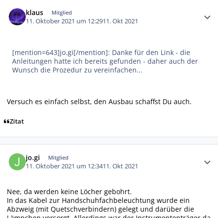
Autor-Statistiken
klaus
Mitglied
11. Oktober 2021 um 12:29
11. Okt 2021
[mention=643]jo.gi[/mention]: Danke für den Link - die
Anleitungen hatte ich bereits gefunden - daher auch der
Wunsch die Prozedur zu vereinfachen...
Versuch es einfach selbst, den Ausbau schaffst Du auch.
Zitat
Autor-Statistiken
jo.gi
Mitglied
11. Oktober 2021 um 12:34
11. Okt 2021
Nee, da werden keine Löcher gebohrt.
In das Kabel zur Handschuhfachbeleuchtung wurde ein
Abzweig (mit Quetschverbindern) gelegt und darüber die
Lämpchen versorgt. Allerdings war der Instrumententräger da