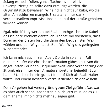
Solang es noch Folien, ganze Tachos uvm. relativ
unkompliziert gibt, sollte dazu ermutigt werden, die
Originalität zu bewahren. Wir sind ja nicht auf Kuba, wo die
alten Amischlurren mangels Ersatzteilen nur dank
verdienstvollem Improvisationstalent auf der Straße gehalten
werden können.
Egal, mittelfristig werden bei Saab durchgeschmorte Kabel
das kleinere Problem darstellen. Könnte mir vorstellen, dass
Du einer der Ersten bist, die dann den bequemsten Weg
wählen und den Wagen abstoßen. Weil Weg des geringsten
Wiederstandes.
Ich kann mich auch irren. Aber: Ob du in so einem Fall
deinem Käufer die ehrliche Information gäbest, aus von dir
angeführten Gründen (Bequemlichkeit) eine Veränderung der
Stromkreise hinter dem Armaturenbrett herbeigeführt zu
haben? Und ob das ein gutes Licht auf Dich als Saab-Halter
würfe und einem besseren Verkauf diente? Ich denke nein.
Dein Vorgehen hat vordergründig zum Ziel geführt. Das war
es aber auch schon. Ansonsten bin ich jetzt raus, da es zu
dem Thema imho nichts mehr zu sagen gibt.
Zitat