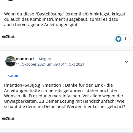
Wenn du diese "Bastellösung" (ordentlich) hinkriegst, kriegst
du auch das Kombiinstrument ausgebaut, zumal es dazu
auch hervoragende Anleitungen gibt.
Zitat
1
Autor-Statistiken
madmud
Mitglied
11. Oktober 2021 um 09:10
11. Okt 2021
AUTOR
[mention=643]jo.gi[/mention]: Danke für den Link - die
Anleitungen hatte ich bereits gefunden - daher auch der
Wunsch die Prozedur zu vereinfachen. Vor allem wegen der
Unwägbarkeiten. Zu Deiner Lösung mit Handschuhfach: Wie
schaut die denn im Detail aus? Werden hier Löcher gebohrt?
Zitat