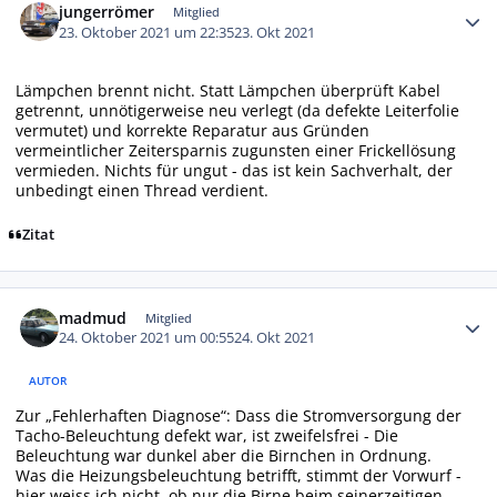
jungerrömer
Mitglied
23. Oktober 2021 um 22:35
23. Okt 2021
Lämpchen brennt nicht. Statt Lämpchen überprüft Kabel
getrennt, unnötigerweise neu verlegt (da defekte Leiterfolie
vermutet) und korrekte Reparatur aus Gründen
vermeintlicher Zeitersparnis zugunsten einer Frickellösung
vermieden. Nichts für ungut - das ist kein Sachverhalt, der
unbedingt einen Thread verdient.
Zitat
Autor-Statistiken
madmud
Mitglied
24. Oktober 2021 um 00:55
24. Okt 2021
AUTOR
Zur „Fehlerhaften Diagnose“: Dass die Stromversorgung der
Tacho-Beleuchtung defekt war, ist zweifelsfrei - Die
Beleuchtung war dunkel aber die Birnchen in Ordnung.
Was die Heizungsbeleuchtung betrifft, stimmt der Vorwurf -
hier weiss ich nicht, ob nur die Birne beim seinerzeitigen