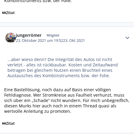
Kombiinstruments bzw. der Folie.
Zitat
Autor-Statistiken
jungerrömer
Mitglied
23. Oktober 2021 um 19:52
23. Okt 2021
...aber wieso denn? Die Integrität des Autos ist nicht
verletzt - alles ist rückbaubar. Kosten und Zeitaufwand
betragen bei gleichem Nutzen einen Bruchteil eines
Austausches des Kombiinstruments bzw. der Folie.
Eine Bastellösung, noch dazu auf Basis einer völligen
Fehldiagnose. Wer Stromkreise aus Faulheit verhunzt, muss
sich über ein „Schade“ nicht wundern. Für mich unbegreiflich,
diesen Murks hier auch noch in einem Thread quasi als
wertvolle Anleitung zu promoten.
Zitat