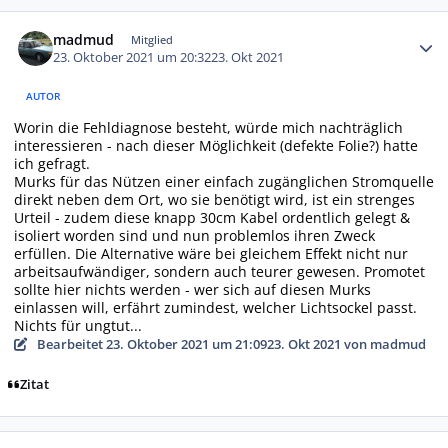
Autor-Statistiken
madmud
Mitglied
23. Oktober 2021 um 20:32
23. Okt 2021
AUTOR
Worin die Fehldiagnose besteht, würde mich nachträglich
interessieren - nach dieser Möglichkeit (defekte Folie?) hatte
ich gefragt.
Murks für das Nützen einer einfach zugänglichen Stromquelle
direkt neben dem Ort, wo sie benötigt wird, ist ein strenges
Urteil - zudem diese knapp 30cm Kabel ordentlich gelegt &
isoliert worden sind und nun problemlos ihren Zweck
erfüllen. Die Alternative wäre bei gleichem Effekt nicht nur
arbeitsaufwändiger, sondern auch teurer gewesen. Promotet
sollte hier nichts werden - wer sich auf diesen Murks
einlassen will, erfährt zumindest, welcher Lichtsockel passt.
Nichts für ungtut...
Bearbeitet
23. Oktober 2021 um 21:09
23. Okt 2021
von madmud
Zitat
Autor-Statistiken