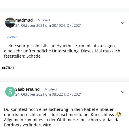
Autor-Statistiken
madmud
Mitglied
24. Oktober 2021 um 08:19
24. Okt 2021
AUTOR
...eine sehr pessimistische Hypothese, um nicht zu sagen,
eine sehr unfreundliche Unterstellung. Dieses Mal muss ich
feststellen: Schade.
Zitat
Autor-Statistiken
Saab Freund
Mitglied
24. Oktober 2021 um 08:52
24. Okt 2021
Du könntest noch eine Sicherung in dein Kabel einbauen,
dann kann nichts mehr durchschmoren, bei Kurzschluss .
Allgemein kommt es in der Oldtimerszene schon vor das das
Bordnetz verändert wird.