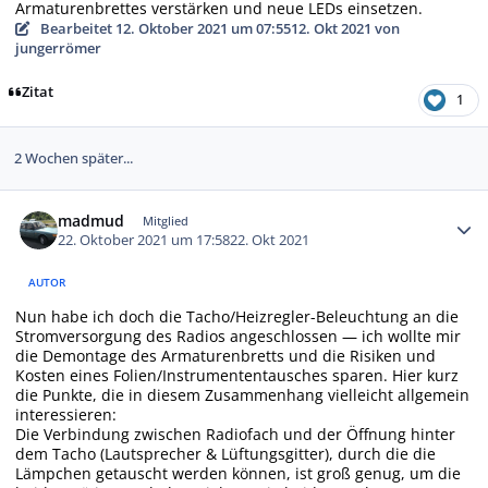
Armaturenbrettes verstärken und neue LEDs einsetzen.
Bearbeitet
12. Oktober 2021 um 07:55
12. Okt 2021
von
jungerrömer
Zitat
1
2 Wochen später...
Autor-Statistiken
madmud
Mitglied
22. Oktober 2021 um 17:58
22. Okt 2021
AUTOR
Nun habe ich doch die Tacho/Heizregler-Beleuchtung an die
Stromversorgung des Radios angeschlossen — ich wollte mir
die Demontage des Armaturenbretts und die Risiken und
Kosten eines Folien/Instrumententausches sparen. Hier kurz
die Punkte, die in diesem Zusammenhang vielleicht allgemein
interessieren:
Die Verbindung zwischen Radiofach und der Öffnung hinter
dem Tacho (Lautsprecher & Lüftungsgitter), durch die die
Lämpchen getauscht werden können, ist groß genug, um die