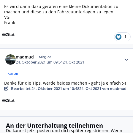
Es wird dann dazu geraten eine kleine Dokumentation zu
machen und diese zu den Fahrzeuunterlagen zu legen.
VG
Frank
Zitat
1
Autor-Statistiken
madmud
Mitglied
24. Oktober 2021 um 09:54
24. Okt 2021
AUTOR
Danke für die Tips, werde beides machen - geht ja einfach ;-)
Bearbeitet
24. Oktober 2021 um 10:48
24. Okt 2021
von madmud
Zitat
An der Unterhaltung teilnehmen
Du kannst jetzt posten und dich später registrieren. Wenn