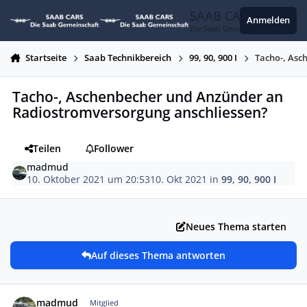
Zum Inhalt springen
SAAB CARS
Anmelden
Die Saab Gemeinschaft
Startseite
Saab Technikbereich
99, 90, 900 I
Tacho-, Asc
Tacho-, Aschenbecher und Anzünder an
Radiostromversorgung anschliessen?
Teilen
Follower
madmud
10. Oktober 2021 um 20:53
10. Okt 2021
in
99, 90, 900 I
Neues Thema starten
Auf dieses Thema antworten
Autor-Statistiken
madmud
Mitglied