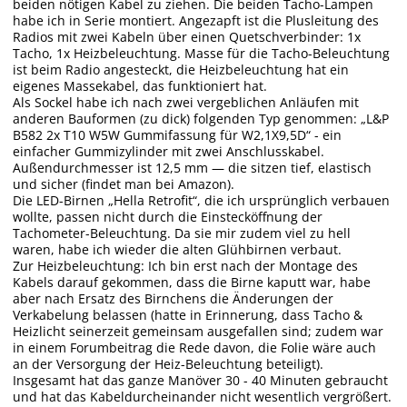
beiden nötigen Kabel zu ziehen. Die beiden Tacho-Lampen
habe ich in Serie montiert. Angezapft ist die Plusleitung des
Radios mit zwei Kabeln über einen Quetschverbinder: 1x
Tacho, 1x Heizbeleuchtung. Masse für die Tacho-Beleuchtung
ist beim Radio angesteckt, die Heizbeleuchtung hat ein
eigenes Massekabel, das funktioniert hat.
Als Sockel habe ich nach zwei vergeblichen Anläufen mit
anderen Bauformen (zu dick) folgenden Typ genommen: „L&P
B582 2x T10 W5W Gummifassung für W2,1X9,5D“ - ein
einfacher Gummizylinder mit zwei Anschlusskabel.
Außendurchmesser ist 12,5 mm — die sitzen tief, elastisch
und sicher (findet man bei Amazon).
Die LED-Birnen „Hella Retrofit“, die ich ursprünglich verbauen
wollte, passen nicht durch die Einstecköffnung der
Tachometer-Beleuchtung. Da sie mir zudem viel zu hell
waren, habe ich wieder die alten Glühbirnen verbaut.
Zur Heizbeleuchtung: Ich bin erst nach der Montage des
Kabels darauf gekommen, dass die Birne kaputt war, habe
aber nach Ersatz des Birnchens die Änderungen der
Verkabelung belassen (hatte in Erinnerung, dass Tacho &
Heizlicht seinerzeit gemeinsam ausgefallen sind; zudem war
in einem Forumbeitrag die Rede davon, die Folie wäre auch
an der Versorgung der Heiz-Beleuchtung beteiligt).
Insgesamt hat das ganze Manöver 30 - 40 Minuten gebraucht
und hat das Kabeldurcheinander nicht wesentlich vergrößert.