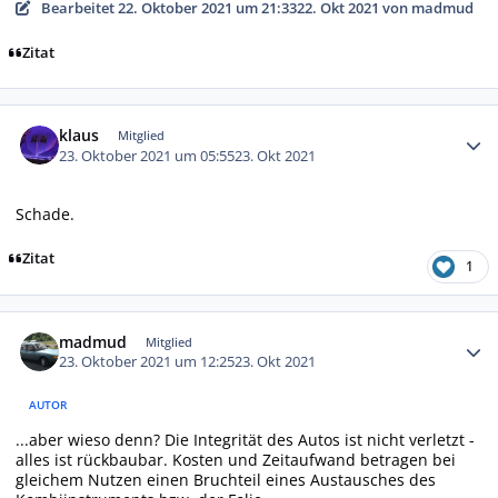
Bearbeitet
22. Oktober 2021 um 21:33
22. Okt 2021
von madmud
Zitat
Autor-Statistiken
klaus
Mitglied
23. Oktober 2021 um 05:55
23. Okt 2021
Schade.
Zitat
1
Autor-Statistiken
madmud
Mitglied
23. Oktober 2021 um 12:25
23. Okt 2021
AUTOR
...aber wieso denn? Die Integrität des Autos ist nicht verletzt -
alles ist rückbaubar. Kosten und Zeitaufwand betragen bei
gleichem Nutzen einen Bruchteil eines Austausches des