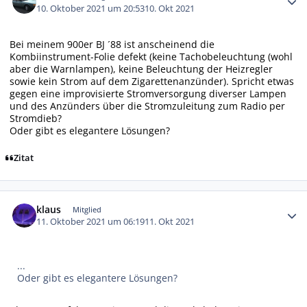
10. Oktober 2021 um 20:53
10. Okt 2021
Bei meinem 900er BJ ´88 ist anscheinend die
Kombiinstrument-Folie defekt (keine Tachobeleuchtung (wohl
aber die Warnlampen), keine Beleuchtung der Heizregler
sowie kein Strom auf dem Zigarettenanzünder). Spricht etwas
gegen eine improvisierte Stromversorgung diverser Lampen
und des Anzünders über die Stromzuleitung zum Radio per
Stromdieb?
Oder gibt es elegantere Lösungen?
Zitat
Autor-Statistiken
klaus
Mitglied
11. Oktober 2021 um 06:19
11. Okt 2021
...
Oder gibt es elegantere Lösungen?