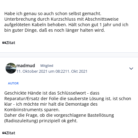
Habe ich genau so auch schon selbst gemacht.
Unterbrechung durch Kurzschluss mit Abschnittsweise
aufgelöteten Kabeln behoben. Hält schon gut 1 Jahr und ich
bin guter Dinge, daß es noch länger halten wird.
Zitat
Autor-Statistiken
madmud
Mitglied
11. Oktober 2021 um 08:22
11. Okt 2021
AUTOR
Geschickte Hände ist das Schlüsselwort - dass
Reparatur/Ersatz der Folie die sauberste Lösung ist, ist schon
klar - ich möchte mir halt die Demontage des
Kombiinstruments sparen.
Daher die Frage, ob die vorgeschlagene Bastellösung
(Radiozuleitung) prinzipiell ok geht.
Zitat