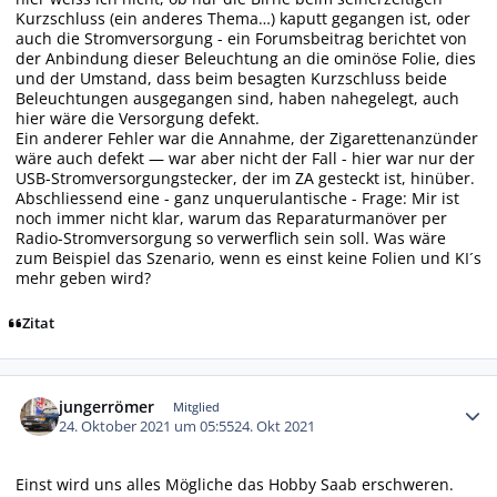
Kurzschluss (ein anderes Thema…) kaputt gegangen ist, oder
auch die Stromversorgung - ein Forumsbeitrag berichtet von
der Anbindung dieser Beleuchtung an die ominöse Folie, dies
und der Umstand, dass beim besagten Kurzschluss beide
Beleuchtungen ausgegangen sind, haben nahegelegt, auch
hier wäre die Versorgung defekt.
Ein anderer Fehler war die Annahme, der Zigarettenanzünder
wäre auch defekt — war aber nicht der Fall - hier war nur der
USB-Stromversorgungstecker, der im ZA gesteckt ist, hinüber.
Abschliessend eine - ganz unquerulantische - Frage: Mir ist
noch immer nicht klar, warum das Reparaturmanöver per
Radio-Stromversorgung so verwerflich sein soll. Was wäre
zum Beispiel das Szenario, wenn es einst keine Folien und KI´s
mehr geben wird?
Zitat
Autor-Statistiken
jungerrömer
Mitglied
24. Oktober 2021 um 05:55
24. Okt 2021
Einst wird uns alles Mögliche das Hobby Saab erschweren.