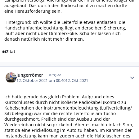
ausgebaut. Das durch den Radioschacht zu machen dürfte
eine Herausforderung sein.
Hintergrund: Ich wollte die Leiterfolie etwas entlasten, die
Handschuhfachbeleuchtung liegt an derselben Sicherung,
läuft aber nicht über Dimmer/Folie. Schalter lassen sich
danach natürlich nicht mehr dimmen.
Zitat
Autor-Statistiken
jungerrömer
Mitglied
12. Oktober 2021 um 00:40
12. Okt 2021
Ich hatte gerade das gleich Problem. Aufgrund eines
Kurzschlusses durch nicht isolierte Radiokabel (Kontakt zu
Kabelschuhen der Instrumentenbeleuchtung (Luftverteilung/
Sitzbelegung) war mir die rechte Leiterfolie am Tacho
durchgeschmort. Freilich sind der Ausbau und der
Wiedereinbau nicht so prickelnd. Aber es macht einfach Sinn,
statt da eine Frickellösung im Auto zu haben. Im Rahmen der
Instandsetzung kann man zudem auch die Haltelaschen des