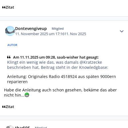
Zitat
Autor-Statistiken
Dontevengiveup
Mitglied
11. November 2025 um 17:16
11. Nov 2025
AUTOR
Am 11.11.2025 um 09:28, saab-wisher hat gesagt:
Klingt ein wenig wie das, was damals @Kratzecke
beschrieben hat, Beitrag steht in der Knowledgbase:
Anleitung: Originales Radio 4518924 aus späten 9000ern
reparieren
Habe die Anleitung auch schon gesehen, bekäme das aber
nicht hin...
Zitat
Autor-Statistiken
thadi05
Mitglied