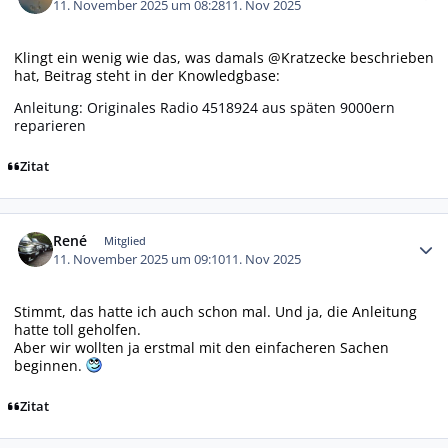
11. November 2025 um 08:28
11. Nov 2025
Klingt ein wenig wie das, was damals @Kratzecke beschrieben
hat, Beitrag steht in der Knowledgbase:
Anleitung: Originales Radio 4518924 aus späten 9000ern
reparieren
Zitat
Autor-Statistiken
René
Mitglied
11. November 2025 um 09:10
11. Nov 2025
Stimmt, das hatte ich auch schon mal. Und ja, die Anleitung
hatte toll geholfen.
Aber wir wollten ja erstmal mit den einfacheren Sachen
beginnen.
Zitat