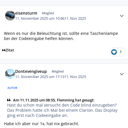
Autor-Statistiken
eisensturm
Mitglied
11. November 2025 um 10:46
11. Nov 2025
Wenn es nur die Beleuchtung ist, sollte eine Taschenlampe
bei der Codeeingabe helfen können.
Zitat
1
Autor-Statistiken
Dontevengiveup
Mitglied
11. November 2025 um 17:13
11. Nov 2025
AUTOR
Am 11.11.2025 um 08:55, Flemming hat gesagt:
Hast du schon mal versucht den Code blind einzugeben?
Das Problem hatte ich Mal bei einem Clarion. Das Display
ging erst nach Codeeingabe an.
Habe ich aber nur 1x, hat nix gebracht.