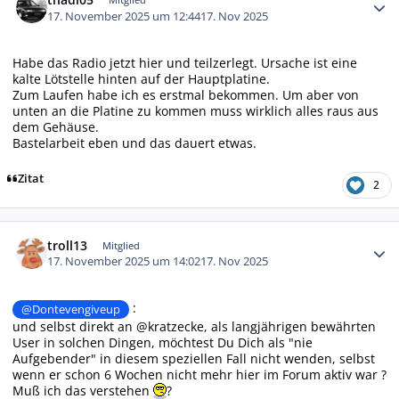
17. November 2025 um 12:44
17. Nov 2025
Habe das Radio jetzt hier und teilzerlegt. Ursache ist eine
kalte Lötstelle hinten auf der Hauptplatine.
Zum Laufen habe ich es erstmal bekommen. Um aber von
unten an die Platine zu kommen muss wirklich alles raus aus
dem Gehäuse.
Bastelarbeit eben und das dauert etwas.
Zitat
2
Autor-Statistiken
troll13
Mitglied
17. November 2025 um 14:02
17. Nov 2025
:
@Dontevengiveup
und selbst direkt an @kratzecke, als langjährigen bewährten
User in solchen Dingen, möchtest Du Dich als "nie
Aufgebender" in diesem speziellen Fall nicht wenden, selbst
wenn er schon 6 Wochen nicht mehr hier im Forum aktiv war ?
Muß ich das verstehen
?