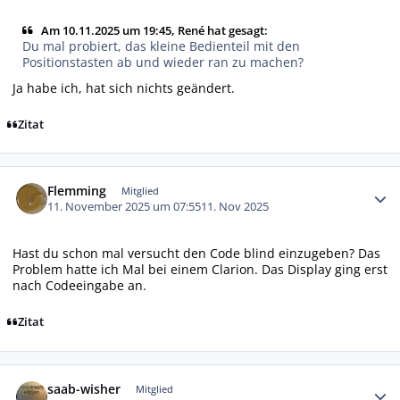
Am 10.11.2025 um 19:45, René hat gesagt:
Du mal probiert, das kleine Bedienteil mit den
Positionstasten ab und wieder ran zu machen?
Ja habe ich, hat sich nichts geändert.
Zitat
Autor-Statistiken
Flemming
Mitglied
11. November 2025 um 07:55
11. Nov 2025
Hast du schon mal versucht den Code blind einzugeben? Das
Problem hatte ich Mal bei einem Clarion. Das Display ging erst
nach Codeeingabe an.
Zitat
Autor-Statistiken
saab-wisher
Mitglied