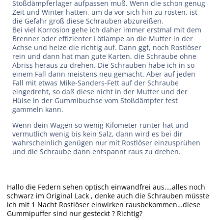
Stoßdämpferlager aufpassen muß. Wenn die schon genug
Zeit und Winter hatten, um da vor sich hin zu rosten, ist
die Gefahr groß diese Schrauben abzureißen.
Bei viel Korrosion gehe ich daher immer erstmal mit dem
Brenner oder effizienter Lötlampe an die Mutter in der
Achse und heize die richtig auf. Dann ggf, noch Rostlöser
rein und dann hat man gute Karten, die Schraube ohne
Abriss heraus zu drehen. Die Schrauben habe ich in so
einem Fall dann meistens neu gemacht. Aber auf jeden
Fall mit etwas Mike-Sanders-Fett auf der Schraube
eingedreht, so daß diese nicht in der Mutter und der
Hülse in der Gummibuchse vom Stoßdämpfer fest
gammeln kann.
Wenn dein Wagen so wenig Kilometer runter hat und
vermutlich wenig bis kein Salz, dann wird es bei dir
wahrscheinlich genügen nur mit Rostlöser einzusprühen
und die Schraube dann entspannt raus zu drehen.
Hallo die Federn sehen optisch einwandfrei aus….alles noch
schwarz im Original Lack , denke auch die Schrauben müsste
ich mit 1 Nacht Rostlöser einwirken rausbekommen…diese
Gummipuffer sind nur gesteckt ? Richtig?