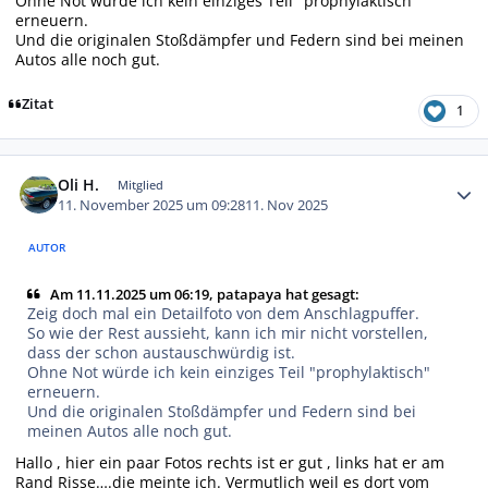
Ohne Not würde ich kein einziges Teil "prophylaktisch"
erneuern.
Und die originalen Stoßdämpfer und Federn sind bei meinen
Autos alle noch gut.
Zitat
1
Autor-Statistiken
Oli H.
Mitglied
11. November 2025 um 09:28
11. Nov 2025
AUTOR
Am 11.11.2025 um 06:19, patapaya hat gesagt:
Zeig doch mal ein Detailfoto von dem Anschlagpuffer.
So wie der Rest aussieht, kann ich mir nicht vorstellen,
dass der schon austauschwürdig ist.
Ohne Not würde ich kein einziges Teil "prophylaktisch"
erneuern.
Und die originalen Stoßdämpfer und Federn sind bei
meinen Autos alle noch gut.
Hallo , hier ein paar Fotos rechts ist er gut , links hat er am
Rand Risse….die meinte ich. Vermutlich weil es dort vom