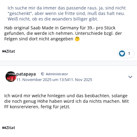
Ich suche mir da immer das passende raus. Ja, sind nicht
"geschenkt", aber wenn sie fritte sind, muß das halt neu.
Weiß nicht, ob es die woanders billiger gibt.
Hab original Saab Made in Germany für 39.- pro Stück
gefunden, die werde ich nehmen. Unterschiede bzgl. der
Felgen sind dort nicht angegeben
🤔
Zitat
1
Autor-Statistiken
patapaya
Administrator
11. November 2025 um 13:54
11. Nov 2025
Ich würd mir welche hinlegen und das beobachten, solange
die noch genug Höhe haben würd ich da nichts machen. Mit
FF konsrervieren, fertig für jetzt.
Zitat