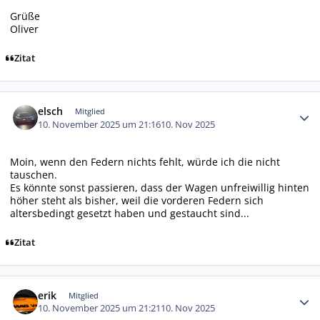
Grüße
Oliver
Zitat
Autor-Statistiken
elsch
Mitglied
10. November 2025 um 21:16
10. Nov 2025
Moin, wenn den Federn nichts fehlt, würde ich die nicht
tauschen.
Es könnte sonst passieren, dass der Wagen unfreiwillig hinten
höher steht als bisher, weil die vorderen Federn sich
altersbedingt gesetzt haben und gestaucht sind...
Zitat
Autor-Statistiken
erik
Mitglied
10. November 2025 um 21:21
10. Nov 2025