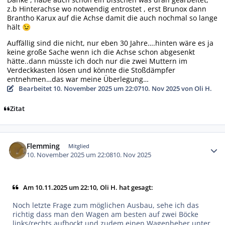
z.b Hinterachse wo notwendig entrostet , erst Brunox dann
Brantho Karux auf die Achse damit die auch nochmal so lange
hält
😉
Auffällig sind die nicht, nur eben 30 Jahre….hinten wäre es ja
keine große Sache wenn ich die Achse schon abgesenkt
hätte..dann müsste ich doch nur die zwei Muttern im
Verdeckkasten lösen und könnte die Stoßdämpfer
entnehmen…das war meine Überlegung…
Bearbeitet
10. November 2025 um 22:07
10. Nov 2025
von Oli H.
Zitat
Autor-Statistiken
Flemming
Mitglied
10. November 2025 um 22:08
10. Nov 2025
Am 10.11.2025 um 22:10, Oli H. hat gesagt:
Noch letzte Frage zum möglichen Ausbau, sehe ich das
richtig dass man den Wagen am besten auf zwei Böcke
links/rechts aufbockt und zudem einen Wagenheber unter