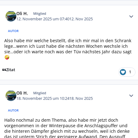
Autor-Statistiken
Oli H.
Mitglied
12. November 2025 um 07:40
12. Nov 2025
AUTOR
Also habe mir welche bestellt, die ich mir mal in den Schrank
lege…wenn ich Lust habe die nächsten Wochen wechsle ich
sie…oder ich warte noch was der Tüv nächstes Jahr dazu sagt
🤪
Zitat
1
Autor-Statistiken
Oli H.
Mitglied
18. November 2025 um 10:24
18. Nov 2025
AUTOR
Hallo nochmal zu dem Thema, also habe mir jetzt doch
vorgenommen in der Winterpause die Anschlagspuffer und
die hinteren Dämpfer gleich mit zu wechseln, weil ich denke
das ist unterm Strich der geringere Aufwand. Den Auspuff