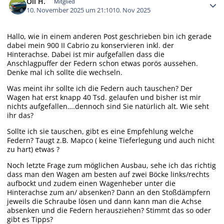
Oli H.
Mitglied
10. November 2025 um 21:10
10. Nov 2025
Hallo, wie in einem anderen Post geschrieben bin ich gerade
dabei mein 900 II Cabrio zu konservieren inkl. der
Hinterachse. Dabei ist mir aufgefallen dass die
Anschlagpuffer der Federn schon etwas porös aussehen.
Denke mal ich sollte die wechseln.
Was meint ihr sollte ich die Federn auch tauschen? Der
Wagen hat erst knapp 40 Tsd. gelaufen und bisher ist mir
nichts aufgefallen….dennoch sind Sie natürlich alt. Wie seht
ihr das?
Sollte ich sie tauschen, gibt es eine Empfehlung welche
Federn? Taugt z.B. Mapco ( keine Tieferlegung und auch nicht
zu hart) etwas ?
Noch letzte Frage zum möglichen Ausbau, sehe ich das richtig
dass man den Wagen am besten auf zwei Böcke links/rechts
aufbockt und zudem einen Wagenheber unter die
Hinterachse zum an/ absenken? Dann an den Stoßdämpfern
jeweils die Schraube lösen und dann kann man die Achse
absenken und die Federn herausziehen? Stimmt das so oder
gibt es Tipps?