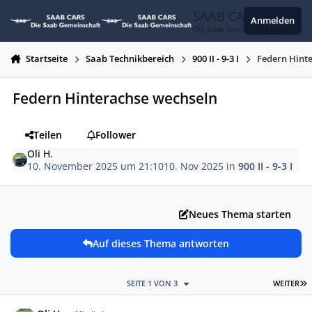
Zum Inhalt springen
SAAB CARS
Anmelden
Die Saab Gemeinschaft
Startseite
Saab Technikbereich
900 II - 9-3 I
Federn Hint
Federn Hinterachse wechseln
Teilen
Follower
Oli H.
10. November 2025 um 21:10
10. Nov 2025
in
900 II - 9-3 I
Neues Thema starten
Auf dieses Thema antworten
L
SEITE 1 VON 3
WEITER
Autor-Statistiken