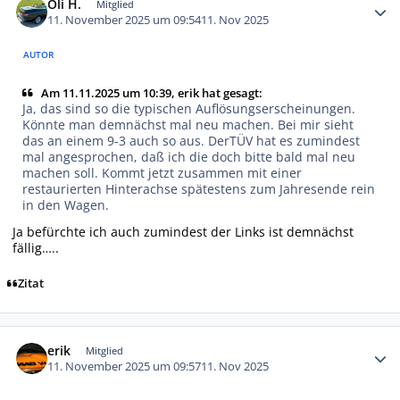
Oli H.
Mitglied
11. November 2025 um 09:54
11. Nov 2025
AUTOR
Am 11.11.2025 um 10:39, erik hat gesagt:
Ja, das sind so die typischen Auflösungserscheinungen.
Könnte man demnächst mal neu machen. Bei mir sieht
das an einem 9-3 auch so aus. DerTÜV hat es zumindest
mal angesprochen, daß ich die doch bitte bald mal neu
machen soll. Kommt jetzt zusammen mit einer
restaurierten Hinterachse spätestens zum Jahresende rein
in den Wagen.
Ja befürchte ich auch zumindest der Links ist demnächst
fällig…..
Zitat
Autor-Statistiken
erik
Mitglied
11. November 2025 um 09:57
11. Nov 2025