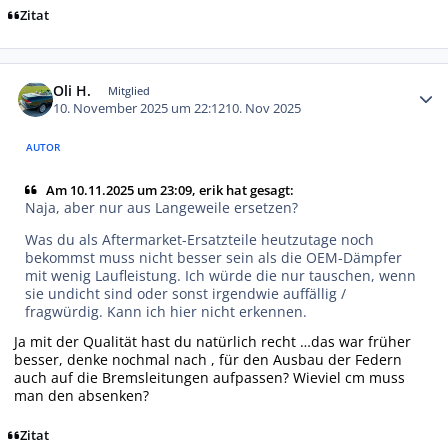
Zitat
Autor-Statistiken
Oli H.
Mitglied
10. November 2025 um 22:12
10. Nov 2025
AUTOR
Am 10.11.2025 um 23:09, erik hat gesagt:
Naja, aber nur aus Langeweile ersetzen?
Was du als Aftermarket-Ersatzteile heutzutage noch
bekommst muss nicht besser sein als die OEM-Dämpfer
mit wenig Laufleistung. Ich würde die nur tauschen, wenn
sie undicht sind oder sonst irgendwie auffällig /
fragwürdig. Kann ich hier nicht erkennen.
Ja mit der Qualität hast du natürlich recht …das war früher
besser, denke nochmal nach , für den Ausbau der Federn
auch auf die Bremsleitungen aufpassen? Wieviel cm muss
man den absenken?
Zitat