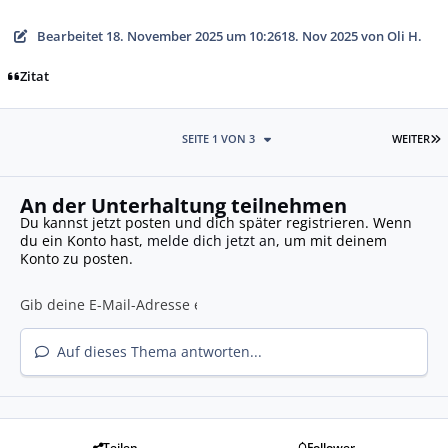
Bearbeitet
18. November 2025 um 10:26
18. Nov 2025
von Oli H.
Zitat
L
SEITE 1 VON 3
WEITER
An der Unterhaltung teilnehmen
Du kannst jetzt posten und dich später registrieren. Wenn
du ein Konto hast,
melde dich jetzt an
, um mit deinem
Konto zu posten.
Auf dieses Thema antworten...
Teilen
Follower