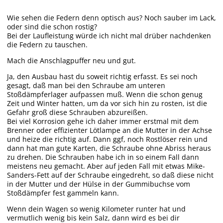
Wie sehen die Federn denn optisch aus? Noch sauber im Lack,
oder sind die schon rostig?
Bei der Laufleistung würde ich nicht mal drüber nachdenken
die Federn zu tauschen.
Mach die Anschlagpuffer neu und gut.
Ja, den Ausbau hast du soweit richtig erfasst. Es sei noch
gesagt, daß man bei den Schraube am unteren
Stoßdämpferlager aufpassen muß. Wenn die schon genug
Zeit und Winter hatten, um da vor sich hin zu rosten, ist die
Gefahr groß diese Schrauben abzureißen.
Bei viel Korrosion gehe ich daher immer erstmal mit dem
Brenner oder effizienter Lötlampe an die Mutter in der Achse
und heize die richtig auf. Dann ggf, noch Rostlöser rein und
dann hat man gute Karten, die Schraube ohne Abriss heraus
zu drehen. Die Schrauben habe ich in so einem Fall dann
meistens neu gemacht. Aber auf jeden Fall mit etwas Mike-
Sanders-Fett auf der Schraube eingedreht, so daß diese nicht
in der Mutter und der Hülse in der Gummibuchse vom
Stoßdämpfer fest gammeln kann.
Wenn dein Wagen so wenig Kilometer runter hat und
vermutlich wenig bis kein Salz, dann wird es bei dir