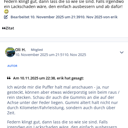
Federn klingt gut, dann lass die so wie sie sind. Falls irgendwo
ein Lackschaden wäre, den einfach ausbessern und ab dafür!
Bearbeitet
10. November 2025 um 21:39
10. Nov 2025
von erik
Zitat
Autor-Statistiken
Oli H.
Mitglied
10. November 2025 um 21:51
10. Nov 2025
AUTOR
Am 10.11.2025 um 22:38, erik hat gesagt:
Ich würde mir die Puffer halt mal anschauen - ja, nur
gesteckt, können aber etwas widerporstig sein beim raus /
rein stecken. Schau dir auch die Gummis an die auf der
Achse unter der Feder liegen. Gummi altert halt nicht nur
durch Kilometer/Fahrleistung, sondern auch durch über
Zeit.
Federn klingt gut, dann lass die so wie sie sind. Falls
irgendwo ein Lackschaden wäre, den einfach ausbessern