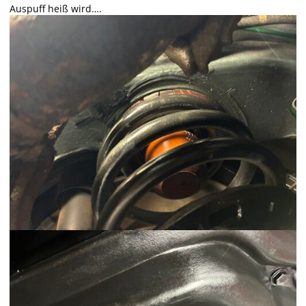
Auspuff heiß wird….