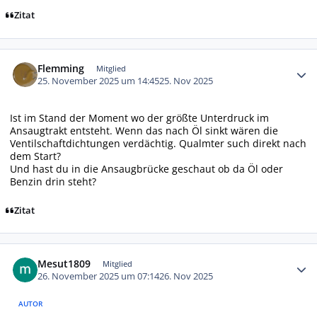
Zitat
Autor-Statistiken
Flemming
Mitglied
25. November 2025 um 14:45
25. Nov 2025
Ist im Stand der Moment wo der größte Unterdruck im
Ansaugtrakt entsteht. Wenn das nach Öl sinkt wären die
Ventilschaftdichtungen verdächtig. Qualmter such direkt nach
dem Start?
Und hast du in die Ansaugbrücke geschaut ob da Öl oder
Benzin drin steht?
Zitat
Autor-Statistiken
Mesut1809
Mitglied
26. November 2025 um 07:14
26. Nov 2025
AUTOR