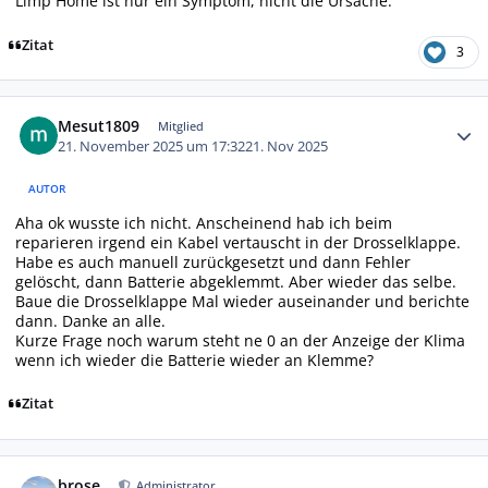
Limp Home ist nur ein Symptom, nicht die Ursache.
Zitat
3
Autor-Statistiken
Mesut1809
Mitglied
21. November 2025 um 17:32
21. Nov 2025
AUTOR
Aha ok wusste ich nicht. Anscheinend hab ich beim
reparieren irgend ein Kabel vertauscht in der Drosselklappe.
Habe es auch manuell zurückgesetzt und dann Fehler
gelöscht, dann Batterie abgeklemmt. Aber wieder das selbe.
Baue die Drosselklappe Mal wieder auseinander und berichte
dann. Danke an alle.
Kurze Frage noch warum steht ne 0 an der Anzeige der Klima
wenn ich wieder die Batterie wieder an Klemme?
Zitat
Autor-Statistiken
brose
Administrator