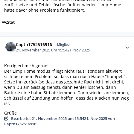
zurücksetze und Fehler lösche läuft er wieder. Limp Home
hatte davor ohne Probleme funktioniert.
Zitat
Autor-Statistiken
Captn1752516916
Mitglied
21. November 2025 um 15:54
21. Nov 2025
Korrigiert mich gerne:
Der Limp Home modus "fliegt nicht raus" sondern aktiviert
sich bei einem Problem, so dass man nach Hause "humpelt".
Setze ihn zurück (so dass das gezahnte Rad nicht mit dreht,
wenn Du am Gaszug ziehst), dann Fehler löschen, dann
Batterie eine halbe Std abklemmen. Dann wieder anklemmen,
Schlüssel auf Zündung und hoffen, dass das Klacken nun weg
ist.
Grüße
Bearbeitet
21. November 2025 um 15:54
21. Nov 2025
von
Captn1752516916