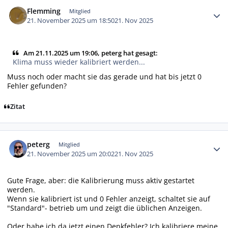
Autor-Statistiken
Flemming
Mitglied
21. November 2025 um 18:50
21. Nov 2025
Am 21.11.2025 um 19:06, peterg hat gesagt:
Klima muss wieder kalibriert werden...
Muss noch oder macht sie das gerade und hat bis jetzt 0
Fehler gefunden?
Zitat
Autor-Statistiken
peterg
Mitglied
21. November 2025 um 20:02
21. Nov 2025
Gute Frage, aber: die Kalibrierung muss aktiv gestartet
werden.
Wenn sie kalibriert ist und 0 Fehler anzeigt, schaltet sie auf
"Standard"- betrieb um und zeigt die üblichen Anzeigen.
Oder habe ich da jetzt einen Denkfehler? Ich kalibriere meine