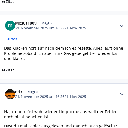
Zitat
Autor-Statistiken
Mesut1809
Mitglied
21. November 2025 um 16:33
21. Nov 2025
AUTOR
Das Klacken hört auf nach dem ich es resette. Alles läuft ohne
Probleme sobald ich aber kurz Gas gebe geht er wieder los
und klackt.
Zitat
Autor-Statistiken
erik
Mitglied
21. November 2025 um 16:36
21. Nov 2025
Naja, dann löst wohl wieder Limphome aus weil der Fehler
noch nicht behoben ist.
Hast du mal Fehler ausgelesen und danach auch gelöscht?