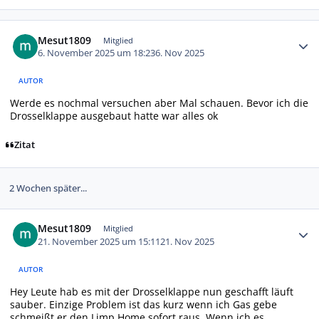
Autor-Statistiken
Mesut1809
Mitglied
6. November 2025 um 18:23
6. Nov 2025
AUTOR
Werde es nochmal versuchen aber Mal schauen. Bevor ich die
Drosselklappe ausgebaut hatte war alles ok
Zitat
2 Wochen später...
Autor-Statistiken
Mesut1809
Mitglied
21. November 2025 um 15:11
21. Nov 2025
AUTOR
Hey Leute hab es mit der Drosselklappe nun geschafft läuft
sauber. Einzige Problem ist das kurz wenn ich Gas gebe
schmeißt er den Limp Home sofort raus. Wenn ich es