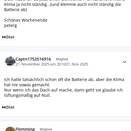
Klima ja nicht ständig...(und klemme auch nicht ständig die
Batterie ab)
Schönes Wochenende
peterg
Zitat
Autor-Statistiken
Captn1752516916
Mitglied
21. November 2025 um 20:10
21. Nov 2025
Ich hatte tatsächlich schon oft die Batterie ab, aber die Klima
hat nie sowas gemacht.
Nur wenn ich das Dach auf mache, dann geht sie glaube ich
lüftungsmäßig auf Null.
Zitat
Autor-Statistiken
Flemming
Mitglied