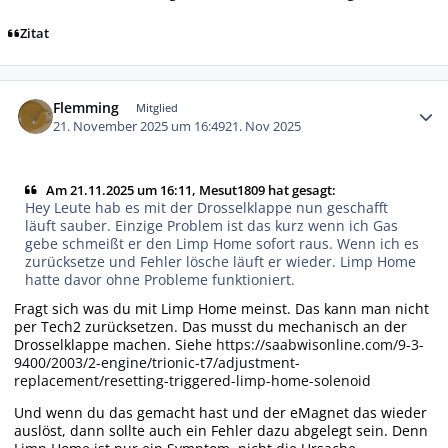
Zitat
Autor-Statistiken
Flemming
Mitglied
21. November 2025 um 16:49
21. Nov 2025
Am 21.11.2025 um 16:11, Mesut1809 hat gesagt:
Hey Leute hab es mit der Drosselklappe nun geschafft
läuft sauber. Einzige Problem ist das kurz wenn ich Gas
gebe schmeißt er den Limp Home sofort raus. Wenn ich es
zurücksetze und Fehler lösche läuft er wieder. Limp Home
hatte davor ohne Probleme funktioniert.
Fragt sich was du mit Limp Home meinst. Das kann man nicht
per Tech2 zurücksetzen. Das musst du mechanisch an der
Drosselklappe machen. Siehe
https://saabwisonline.com/9-3-
9400/2003/2-engine/trionic-t7/adjustment-
replacement/resetting-triggered-limp-home-solenoid
Und wenn du das gemacht hast und der eMagnet das wieder
auslöst, dann sollte auch ein Fehler dazu abgelegt sein. Denn