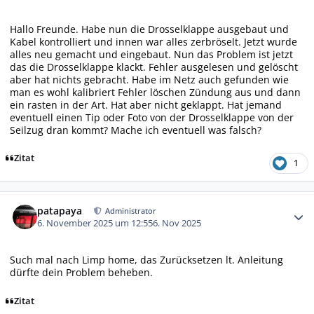
Hallo Freunde. Habe nun die Drosselklappe ausgebaut und
Kabel kontrolliert und innen war alles zerbröselt. Jetzt wurde
alles neu gemacht und eingebaut. Nun das Problem ist jetzt
das die Drosselklappe klackt. Fehler ausgelesen und gelöscht
aber hat nichts gebracht. Habe im Netz auch gefunden wie
man es wohl kalibriert Fehler löschen Zündung aus und dann
ein rasten in der Art. Hat aber nicht geklappt. Hat jemand
eventuell einen Tip oder Foto von der Drosselklappe von der
Seilzug dran kommt? Mache ich eventuell was falsch?
Zitat
1
Autor-Statistiken
patapaya
Administrator
6. November 2025 um 12:55
6. Nov 2025
Such mal nach Limp home, das Zurücksetzen lt. Anleitung
dürfte dein Problem beheben.
Zitat