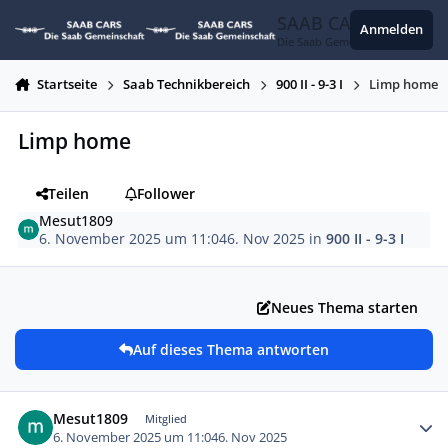
Zum Inhalt springen
SAAB CARS
Anmelden
Die Saab Gemeinschaft
Startseite
Saab Technikbereich
900 II - 9-3 I
Limp home
Limp home
Teilen
Follower
Mesut1809
6. November 2025 um 11:04
6. Nov 2025
in
900 II - 9-3 I
Neues Thema starten
Auf dieses Thema antworten
Autor-Statistiken
Mesut1809
Mitglied
6. November 2025 um 11:04
6. Nov 2025