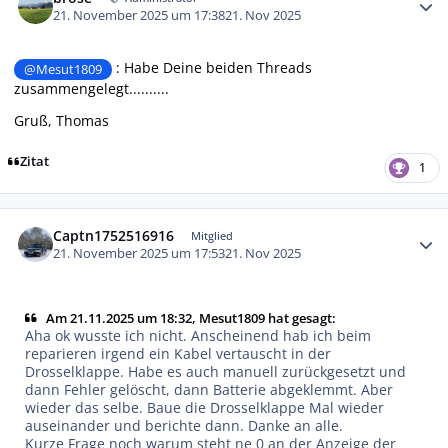
21. November 2025 um 17:38
21. Nov 2025
: Habe Deine beiden Threads
@Mesut1809
zusammengelegt..........
Gruß, Thomas
Zitat
1
Autor-Statistiken
Captn1752516916
Mitglied
21. November 2025 um 17:53
21. Nov 2025
Am 21.11.2025 um 18:32, Mesut1809 hat gesagt:
Aha ok wusste ich nicht. Anscheinend hab ich beim
reparieren irgend ein Kabel vertauscht in der
Drosselklappe. Habe es auch manuell zurückgesetzt und
dann Fehler gelöscht, dann Batterie abgeklemmt. Aber
wieder das selbe. Baue die Drosselklappe Mal wieder
auseinander und berichte dann. Danke an alle.
Kurze Frage noch warum steht ne 0 an der Anzeige der