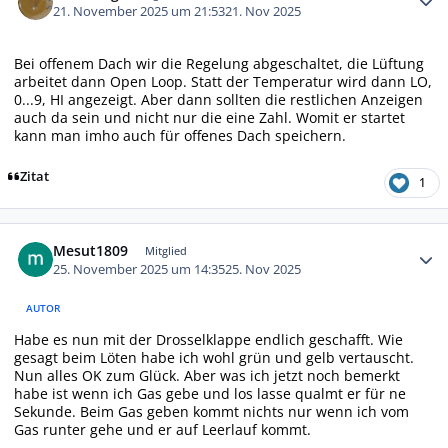
21. November 2025 um 21:53
21. Nov 2025
Bei offenem Dach wir die Regelung abgeschaltet, die Lüftung
arbeitet dann Open Loop. Statt der Temperatur wird dann LO,
0...9, HI angezeigt. Aber dann sollten die restlichen Anzeigen
auch da sein und nicht nur die eine Zahl. Womit er startet
kann man imho auch für offenes Dach speichern.
Zitat
1
Autor-Statistiken
Mesut1809
Mitglied
25. November 2025 um 14:35
25. Nov 2025
AUTOR
Habe es nun mit der Drosselklappe endlich geschafft. Wie
gesagt beim Löten habe ich wohl grün und gelb vertauscht.
Nun alles OK zum Glück. Aber was ich jetzt noch bemerkt
habe ist wenn ich Gas gebe und los lasse qualmt er für ne
Sekunde. Beim Gas geben kommt nichts nur wenn ich vom
Gas runter gehe und er auf Leerlauf kommt.