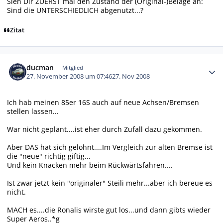
Sieh Dir ZUERST mal den Zustand der (Original-)Beläge an:
Sind die UNTERSCHIEDLICH abgenutzt...?
Zitat
Autor-Statistiken
ducman
Mitglied
27. November 2008 um 07:46
27. Nov 2008
Ich hab meinen 85er 16S auch auf neue Achsen/Bremsen
stellen lassen...
War nicht geplant....ist eher durch Zufall dazu gekommen.
Aber DAS hat sich gelohnt....Im Vergleich zur alten Bremse ist
die "neue" richtig giftig...
Und kein Knacken mehr beim Rückwärtsfahren....
Ist zwar jetzt kein "originaler" Steili mehr...aber ich bereue es
nicht.
MACH es....die Ronalis wirste gut los...und dann gibts wieder
Super Aeros..*g