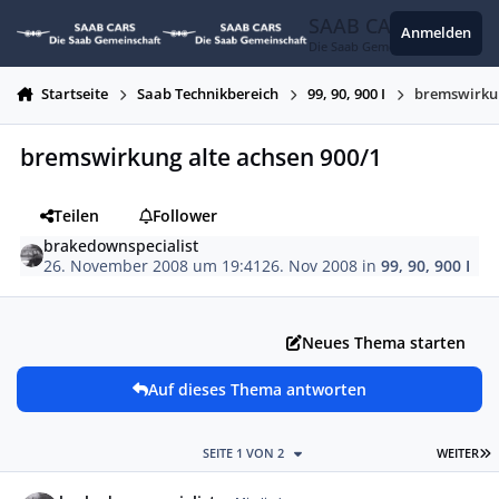
Zum Inhalt springen
SAAB CARS
Anmelden
Die Saab Gemeinschaft
Startseite
Saab Technikbereich
99, 90, 900 I
bremswirkun
bremswirkung alte achsen 900/1
Teilen
Follower
brakedownspecialist
26. November 2008 um 19:41
26. Nov 2008
in
99, 90, 900 I
Neues Thema starten
Auf dieses Thema antworten
L
SEITE 1 VON 2
WEITER
Autor-Statistiken