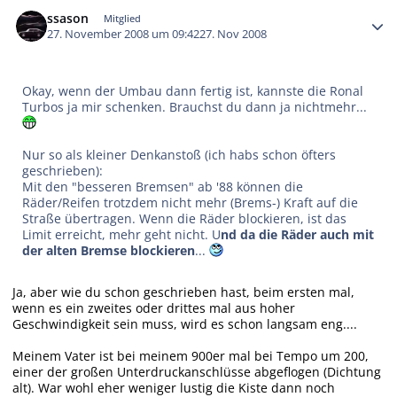
Autor-Statistiken
ssason
Mitglied
27. November 2008 um 09:42
27. Nov 2008
Okay, wenn der Umbau dann fertig ist, kannste die Ronal
Turbos ja mir schenken. Brauchst du dann ja nichtmehr...
Nur so als kleiner Denkanstoß (ich habs schon öfters
geschrieben):
Mit den "besseren Bremsen" ab '88 können die
Räder/Reifen trotzdem nicht mehr (Brems-) Kraft auf die
Straße übertragen. Wenn die Räder blockieren, ist das
Limit erreicht, mehr geht nicht. U
nd da die Räder auch mit
der alten Bremse blockieren
...
Ja, aber wie du schon geschrieben hast, beim ersten mal,
wenn es ein zweites oder drittes mal aus hoher
Geschwindigkeit sein muss, wird es schon langsam eng....
Meinem Vater ist bei meinem 900er mal bei Tempo um 200,
einer der großen Unterdruckanschlüsse abgeflogen (Dichtung
alt). War wohl eher weniger lustig die Kiste dann noch