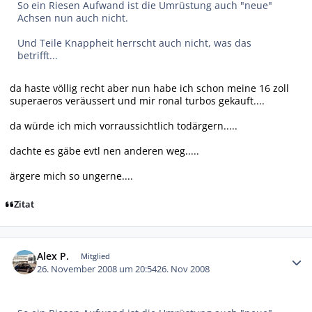
So ein Riesen Aufwand ist die Umrüstung auch "neue"
Achsen nun auch nicht.
Und Teile Knappheit herrscht auch nicht, was das
betrifft...
da haste völlig recht aber nun habe ich schon meine 16 zoll
superaeros veräussert und mir ronal turbos gekauft....
da würde ich mich vorraussichtlich todärgern.....
dachte es gäbe evtl nen anderen weg.....
ärgere mich so ungerne....
Zitat
Autor-Statistiken
Alex P.
Mitglied
26. November 2008 um 20:54
26. Nov 2008