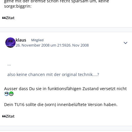
gehe mit der bremse schon recht sparsam um, keine
sorge:biggrin:
Zitat
Autor-Statistiken
klaus
Mitglied
26. November 2008 um 21:59
26. Nov 2008
...
also keine chancen mit der original technik....?
Ausser dass Du sie in funktionsfähigen Zustand versetzt nicht
Dein TU16 sollte die (vorn) innenbelüftete Version haben.
Zitat