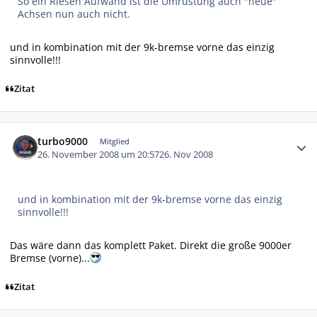
So ein Riesen Aufwand ist die Umrüstung auch "neue"
Achsen nun auch nicht.
und in kombination mit der 9k-bremse vorne das einzig
sinnvolle!!!
Zitat
Autor-Statistiken
turbo9000
Mitglied
26. November 2008 um 20:57
26. Nov 2008
und in kombination mit der 9k-bremse vorne das einzig
sinnvolle!!!
Das wäre dann das komplett Paket. Direkt die große 9000er
Bremse (vorne)...
Zitat