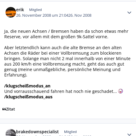
Autor-Statistiken
erik
Mitglied
26. November 2008 um 21:04
26. Nov 2008
Ja, die neuen Achsen / Bremsen haben da schon etwas mehr
Reserve, vor allem mit dem großen 9k-Sattel vorne.
Aber letztendlich kann auch die alte Bremse an den alten
Achsen die Räder bei einer Vollbremsung zum blockieren
bringen. Solange man nicht 2 mal innerhalb von einer Minute
aus 200 km/h eine Vollbremsung macht, geht das auch gut
genug (meine unmaßgebliche, persönliche Meinung und
Erfahrung).
/klugscheißmodus_an
Und vorrausschauend fahren hat noch nie geschadet...
/klugscheißmodus_aus
Zitat
Autor-Statistiken
brakedownspecialist
Mitglied