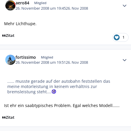
aero84
Mitglied
26. November 2008 um 19:45
26. Nov 2008
Mehr Lichthupe.
Zitat
1
Autor-Statistiken
fortissimo
Mitglied
26. November 2008 um 19:51
26. Nov 2008
...... musste gerade auf der autobahn feststellen das
meine motorleistung in keinem verhältnis zur
bremsleistung steht....
Ist ehr ein saabtypisches Problem. Egal welches Modell......
Zitat