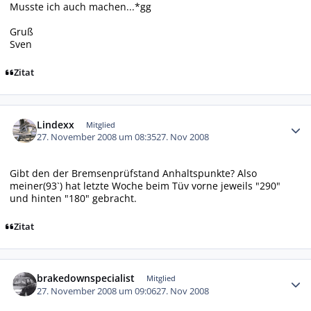
Musste ich auch machen...*gg
Gruß
Sven
Zitat
Autor-Statistiken
Lindexx
Mitglied
27. November 2008 um 08:35
27. Nov 2008
Gibt den der Bremsenprüfstand Anhaltspunkte? Also
meiner(93`) hat letzte Woche beim Tüv vorne jeweils "290"
und hinten "180" gebracht.
Zitat
Autor-Statistiken
brakedownspecialist
Mitglied
27. November 2008 um 09:06
27. Nov 2008