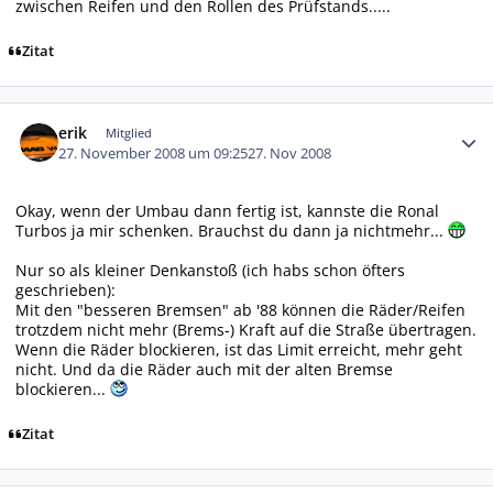
zwischen Reifen und den Rollen des Prüfstands.....
Zitat
Autor-Statistiken
erik
Mitglied
27. November 2008 um 09:25
27. Nov 2008
Okay, wenn der Umbau dann fertig ist, kannste die Ronal
Turbos ja mir schenken. Brauchst du dann ja nichtmehr...
Nur so als kleiner Denkanstoß (ich habs schon öfters
geschrieben):
Mit den "besseren Bremsen" ab '88 können die Räder/Reifen
trotzdem nicht mehr (Brems-) Kraft auf die Straße übertragen.
Wenn die Räder blockieren, ist das Limit erreicht, mehr geht
nicht. Und da die Räder auch mit der alten Bremse
blockieren...
Zitat