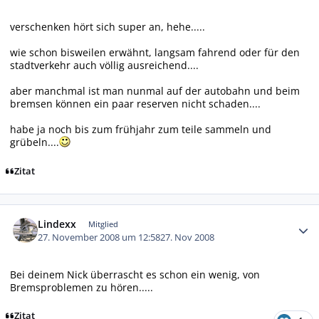
verschenken hört sich super an, hehe.....
wie schon bisweilen erwähnt, langsam fahrend oder für den
stadtverkehr auch völlig ausreichend....
aber manchmal ist man nunmal auf der autobahn und beim
bremsen können ein paar reserven nicht schaden....
habe ja noch bis zum frühjahr zum teile sammeln und
grübeln....
Zitat
Autor-Statistiken
Lindexx
Mitglied
27. November 2008 um 12:58
27. Nov 2008
Bei deinem Nick überrascht es schon ein wenig, von
Bremsproblemen zu hören.....
Zitat