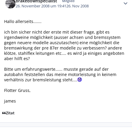
brakedownspecialist
Mitglied
26. November 2008 um 19:41
26. Nov 2008
Hallo allerseits.......
ich bin sicher nicht der erste mit dieser frage, gibt es
irgendweine möglichkeit (ausser achsen und bremssystem
gegen neuere modelle auszutaschen) eine möglichkeit die
bremswirkung der pre 87er modelle zu verbessern? andere
klötze, stahlflex leitungen etc.... es wird ja einiges angeboten
aber hilft es?
Bitte um erfahrungswerte...... musste gerade auf der
autobahn feststellen das meine motorleistung in keinem
verhältnis zur bremsleistung steht....
Flotter Gruss,
james
Zitat
Autor-Statistiken