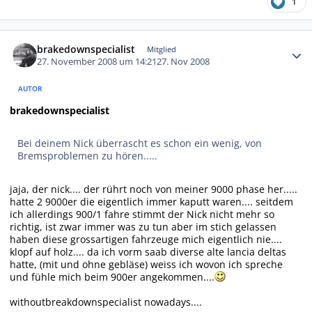
1
Autor-Statistiken
brakedownspecialist
Mitglied
27. November 2008 um 14:21
27. Nov 2008
AUTOR
brakedownspecialist
Bei deinem Nick überrascht es schon ein wenig, von
Bremsproblemen zu hören.....
jaja, der nick.... der rührt noch von meiner 9000 phase her.....
hatte 2 9000er die eigentlich immer kaputt waren.... seitdem
ich allerdings 900/1 fahre stimmt der Nick nicht mehr so
richtig, ist zwar immer was zu tun aber im stich gelassen
haben diese grossartigen fahrzeuge mich eigentlich nie....
klopf auf holz.... da ich vorm saab diverse alte lancia deltas
hatte, (mit und ohne gebläse) weiss ich wovon ich spreche
und fühle mich beim 900er angekommen....
withoutbreakdownspecialist nowadays....