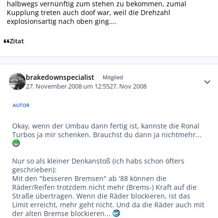
halbwegs vernünftig zum stehen zu bekommen, zumal
Kupplung treten auch doof war, weil die Drehzahl
explosionsartig nach oben ging....
Zitat
Autor-Statistiken
brakedownspecialist
Mitglied
27. November 2008 um 12:55
27. Nov 2008
AUTOR
Okay, wenn der Umbau dann fertig ist, kannste die Ronal
Turbos ja mir schenken. Brauchst du dann ja nichtmehr...
Nur so als kleiner Denkanstoß (ich habs schon öfters
geschrieben):
Mit den "besseren Bremsen" ab '88 können die
Räder/Reifen trotzdem nicht mehr (Brems-) Kraft auf die
Straße übertragen. Wenn die Räder blockieren, ist das
Limit erreicht, mehr geht nicht. Und da die Räder auch mit
der alten Bremse blockieren...