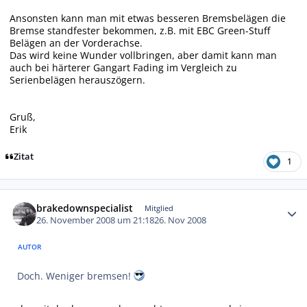
Ansonsten kann man mit etwas besseren Bremsbelägen die
Bremse standfester bekommen, z.B. mit EBC Green-Stuff
Belägen an der Vorderachse.
Das wird keine Wunder vollbringen, aber damit kann man
auch bei härterer Gangart Fading im Vergleich zu
Serienbelägen herauszögern.
Gruß,
Erik
Zitat
1
Autor-Statistiken
brakedownspecialist
Mitglied
26. November 2008 um 21:18
26. Nov 2008
AUTOR
Doch. Weniger bremsen!