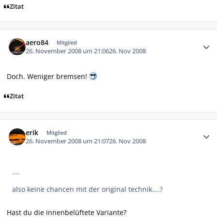
Zitat
Autor-Statistiken
aero84
Mitglied
26. November 2008 um 21:06
26. Nov 2008
Doch. Weniger bremsen!
Zitat
Autor-Statistiken
erik
Mitglied
26. November 2008 um 21:07
26. Nov 2008
....
also keine chancen mit der original technik....?
Hast du die innenbelüftete Variante?