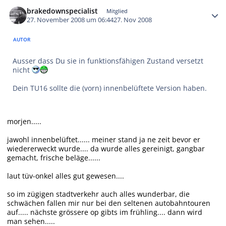
Autor-Statistiken
brakedownspecialist
Mitglied
27. November 2008 um 06:44
27. Nov 2008
AUTOR
Ausser dass Du sie in funktionsfähigen Zustand versetzt
nicht
Dein TU16 sollte die (vorn) innenbelüftete Version haben.
morjen.....
jawohl innenbelüftet...... meiner stand ja ne zeit bevor er
wiedererweckt wurde.... da wurde alles gereinigt, gangbar
gemacht, frische beläge......
laut tüv-onkel alles gut gewesen....
so im zügigen stadtverkehr auch alles wunderbar, die
schwächen fallen mir nur bei den seltenen autobahntouren
auf..... nächste grössere op gibts im frühling.... dann wird
man sehen.....