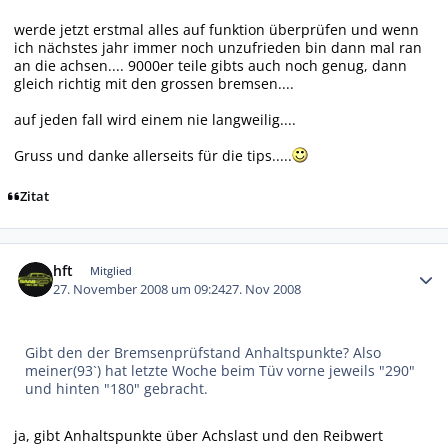
werde jetzt erstmal alles auf funktion überprüfen und wenn
ich nächstes jahr immer noch unzufrieden bin dann mal ran
an die achsen.... 9000er teile gibts auch noch genug, dann
gleich richtig mit den grossen bremsen....
auf jeden fall wird einem nie langweilig....
Gruss und danke allerseits für die tips.....
Zitat
Autor-Statistiken
hft
Mitglied
27. November 2008 um 09:24
27. Nov 2008
Gibt den der Bremsenprüfstand Anhaltspunkte? Also
meiner(93`) hat letzte Woche beim Tüv vorne jeweils "290"
und hinten "180" gebracht.
ja, gibt Anhaltspunkte über Achslast und den Reibwert