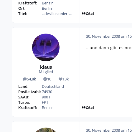
Kraftstoff:
Benzin
Ort:
Berlin
Zitat
Titel:
...desillusioniert...
30. November 2008 um 15
...und dann gibt es n
klaus
Mitglied
54,8k
10
13k
Beiträge
Lösungen
Reputation
Land:
Deutschland
Postleitzahl:
74930
SAAB:
900 I
Turbo:
FPT
Zitat
Kraftstoff:
Benzin
30. November 2008 um 15