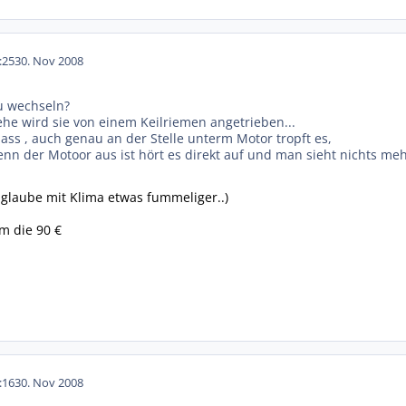
:25
30. Nov 2008
 zu wechseln?
ehe wird sie von einem Keilriemen angetrieben...
ass , auch genau an der Stelle unterm Motor tropft es,
 wenn der Motoor aus ist hört es direkt auf und man sieht nichts meh
h glaube mit Klima etwas fummeliger..)
m die 90 €
:16
30. Nov 2008