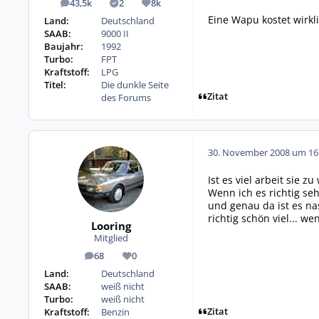
43,5k
2
8k
Beiträge
Lösungen
Reputation
Eine Wapu kostet wirkli
Land:
Deutschland
SAAB:
9000 II
Baujahr:
1992
Turbo:
FPT
Kraftstoff:
LPG
Titel:
Die dunkle Seite
Zitat
des Forums
30. November 2008 um 16
Ist es viel arbeit sie z
Wenn ich es richtig se
und genau da ist es na
richtig schön viel... w
Looring
Mitglied
68
0
Beiträge
Reputation
Land:
Deutschland
SAAB:
weiß nicht
Turbo:
weiß nicht
Zitat
Kraftstoff:
Benzin