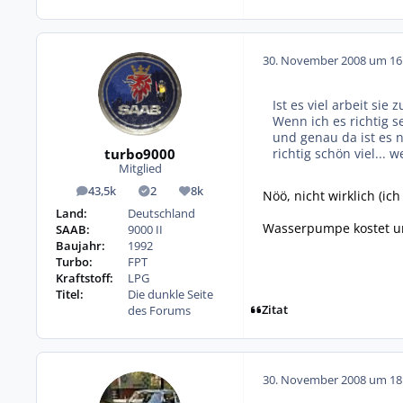
30. November 2008 um 16
Ist es viel arbeit sie
Wenn ich es richtig s
und genau da ist es n
turbo9000
richtig schön viel...
Mitglied
43,5k
2
8k
Nöö, nicht wirklich (ic
Beiträge
Lösungen
Reputation
Land:
Deutschland
Wasserpumpe kostet u
SAAB:
9000 II
Baujahr:
1992
Turbo:
FPT
Kraftstoff:
LPG
Titel:
Die dunkle Seite
Zitat
des Forums
30. November 2008 um 18