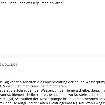
 den Einbau der Wasserpumpe erklären?
5
1. Dez 2008
nen Tag vor den Arbeiten die Papierdichtung der neuen Wasserpump
t. Sonst flucht man zuviel beim montieren.
t zuerst die Schrauben der Wasserpumpenriemenscheibe, danach w
nnst. Riemenscheibe runter. Je nachdem wo Du stehst, das Kühlwa
wars egal) Schrauben der Wasserpumpe lösen und entnehmen. Jetzt
m Gehäuse aufgrund der alten Dichtung(smasse). Alte Wapu weg