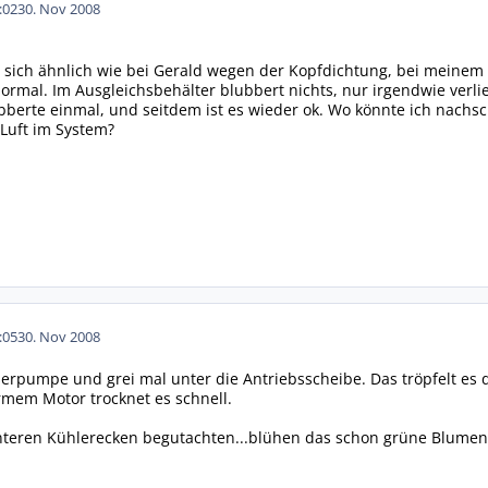
:02
30. Nov 2008
 sich ähnlich wie bei Gerald wegen der Kopfdichtung, bei meinem 
normal. Im Ausgleichsbehälter blubbert nichts, nur irgendwie verlie
bberte einmal, und seitdem ist es wieder ok. Wo könnte ich nachsc
 Luft im System?
:05
30. Nov 2008
erpumpe und grei mal unter die Antriebsscheibe. Das tröpfelt es
em Motor trocknet es schnell.
nteren Kühlerecken begutachten...blühen das schon grüne Blumen