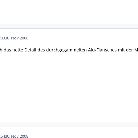
:33
30. Nov 2008
och das nette Detail des durchgegammelten Alu-Flansches mit der
:54
30. Nov 2008