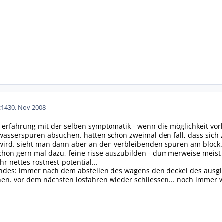
:14
30. Nov 2008
r erfahrung mit der selben symptomatik - wenn die möglichkeit vor
asserspuren absuchen. hatten schon zweimal den fall, dass sich z
ird. sieht man dann aber an den verbleibenden spuren am block. 
 schon gern mal dazu, feine risse auszubilden - dummerweise meist 
hr nettes rostnest-potential...
ndes: immer nach dem abstellen des wagens den deckel des ausglei
hen. vor dem nächsten losfahren wieder schliessen... noch immer w