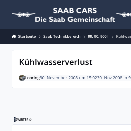
Zum Inhalt springen
Startseite
Saab Technikbereich
99, 90, 900 I
Kühlwas
Kühlwasserverlust
Looring
30. November 2008 um 15:02
30. Nov 2008
in
9
LETZTE SEITE
1
2
WEITER