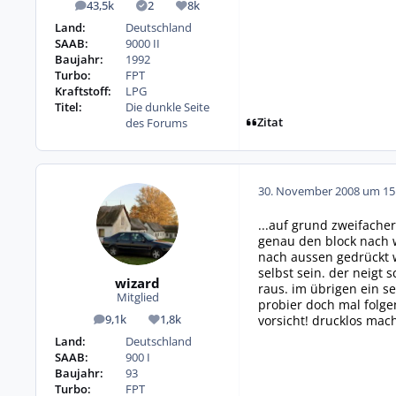
43,5k
2
8k
Beiträge
Lösungen
Reputation
Land:
Deutschland
SAAB:
9000 II
Baujahr:
1992
Turbo:
FPT
Kraftstoff:
LPG
Titel:
Die dunkle Seite
Zitat
des Forums
30. November 2008 um 15
...auf grund zweifache
genau den block nach w
nach aussen gedrückt w
selbst sein. der neigt
wizard
raus. im übrigen ein se
Mitglied
probier doch mal folge
vorsicht! drucklos mac
9,1k
1,8k
Beiträge
Reputation
Land:
Deutschland
SAAB:
900 I
Baujahr:
93
Turbo:
FPT