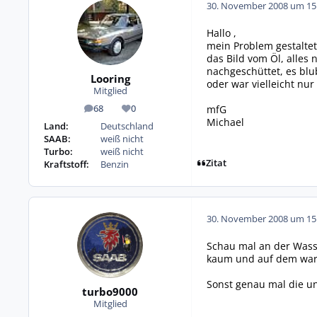
30. November 2008 um 15
Hallo ,
mein Problem gestaltet
das Bild vom Öl, alles 
nachgeschüttet, es blu
Looring
oder war vielleicht nur
Mitglied
mfG
68
0
Beiträge
Reputation
Michael
Land:
Deutschland
SAAB:
weiß nicht
Turbo:
weiß nicht
Zitat
Kraftstoff:
Benzin
30. November 2008 um 15
Schau mal an der Wass
kaum und auf dem warm
Sonst genau mal die u
turbo9000
Mitglied