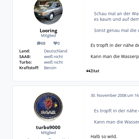
Schau mal an der Was
es kaum und auf dem
Looring
Sonst genau mal die
Mitglied
68
0
Es tropft in der nähe d
Beiträge
Reputation
Land:
Deutschland
Kann man die Wasserpum
SAAB:
weiß nicht
Turbo:
weiß nicht
Kraftstoff:
Benzin
Zitat
30. November 2008 um 16
Es tropft in der nähe
Kann man die Wasserpu
turbo9000
Mitglied
Halb so wild.