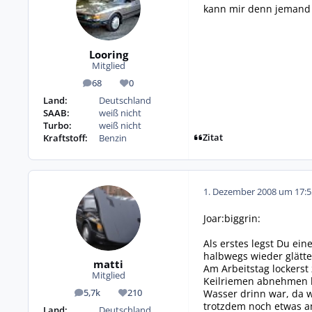
kann mir denn jemand
Looring
Mitglied
68
0
Beiträge
Reputation
Land:
Deutschland
SAAB:
weiß nicht
Turbo:
weiß nicht
Zitat
Kraftstoff:
Benzin
1. Dezember 2008 um 17:5
Joar:biggrin:
Als erstes legst Du ei
halbwegs wieder glätte
matti
Am Arbeitstag lockers
Mitglied
Keilriemen abnehmen ka
Wasser drinn war, da 
5,7k
210
Beiträge
Reputation
trotzdem noch etwas a
Land:
Deutschland