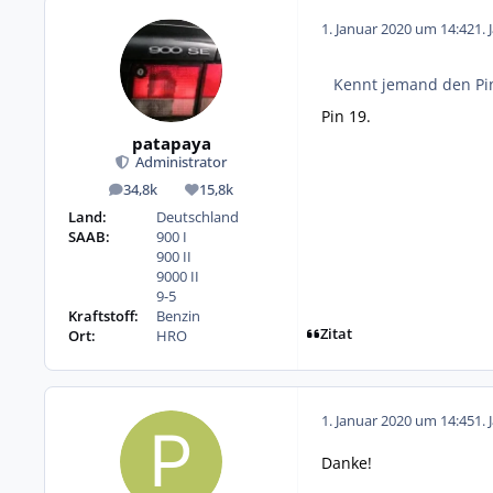
1. Januar 2020 um 14:42
1. 
Kennt jemand den Pin
Pin 19.
patapaya
Administrator
34,8k
15,8k
Beiträge
Reputation
Land:
Deutschland
SAAB:
900 I
900 II
9000 II
9-5
Kraftstoff:
Benzin
Zitat
Ort:
HRO
1. Januar 2020 um 14:45
1. 
Danke!