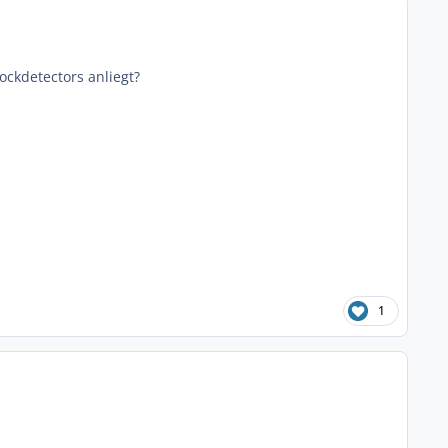
ckdetectors anliegt?
1