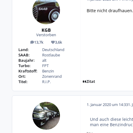
Bitte nicht draufhauen
KGB
Verstorben
13,7k
3,6k
Beiträge
Reputation
Land:
Deutschland
SAAB:
Rostlaube
Baujahr:
alt
Turbo:
FPT
Kraftstoff:
Benzin
Ort:
Zonenrand
Zitat
Titel:
R.I.P.
1. Januar 2020 um 14:33
1. 
Und auch diese leich
man eine Benzindruc