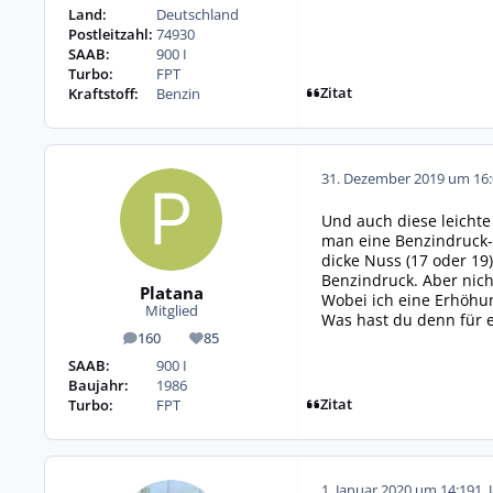
Land:
Deutschland
Postleitzahl:
74930
SAAB:
900 I
Turbo:
FPT
Zitat
Kraftstoff:
Benzin
31. Dezember 2019 um 16:
Und auch diese leichte
man eine Benzindruck-
dicke Nuss (17 oder 1
Benzindruck. Aber nich
Platana
Wobei ich eine Erhöhun
Mitglied
Was hast du denn für ei
160
85
Beiträge
Reputation
SAAB:
900 I
Baujahr:
1986
Zitat
Turbo:
FPT
1. Januar 2020 um 14:19
1. 