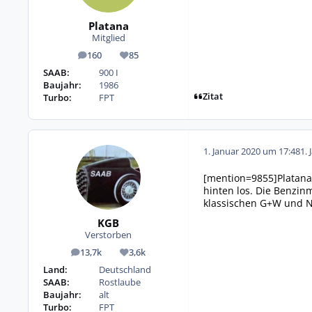
Platana
Mitglied
160
85
Beiträge
Reputation
SAAB:
900 I
Baujahr:
1986
Zitat
Turbo:
FPT
1. Januar 2020 um 17:48
1. 
[mention=9855]Platana
hinten los. Die Benzi
klassischen G+W und NG
KGB
Verstorben
13,7k
3,6k
Beiträge
Reputation
Land:
Deutschland
SAAB:
Rostlaube
Baujahr:
alt
Turbo:
FPT