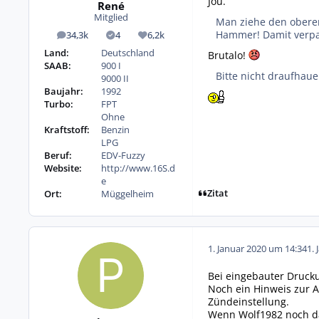
Jou.
René
Mitglied
Man ziehe den oberen
Hammer! Damit verpas
34,3k
4
6,2k
Beiträge
Lösungen
Reputation
Land:
Deutschland
Brutalo!
SAAB:
900 I
Bitte nicht draufhaue
9000 II
Baujahr:
1992
Turbo:
FPT
Ohne
Kraftstoff:
Benzin
LPG
Beruf:
EDV-Fuzzy
Website:
http://www.16S.d
e
Zitat
Ort:
Müggelheim
1. Januar 2020 um 14:34
1. 
Bei eingebauter Drucku
Noch ein Hinweis zur A
Zündeinstellung.
Wenn Wolf1982 noch das