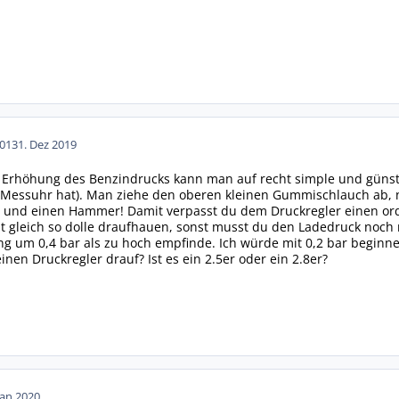
01
31. Dez 2019
 Erhöhung des Benzindrucks kann man auf recht simple und günsti
Messuhr hat). Man ziehe den oberen kleinen Gummischlauch ab, n
9) und einen Hammer! Damit verpasst du dem Druckregler einen ord
t gleich so dolle draufhauen, sonst musst du den Ladedruck noch 
g um 0,4 bar als zu hoch empfinde. Ich würde mit 0,2 bar beginne
nen Druckregler drauf? Ist es ein 2.5er oder ein 2.8er?
Jan 2020