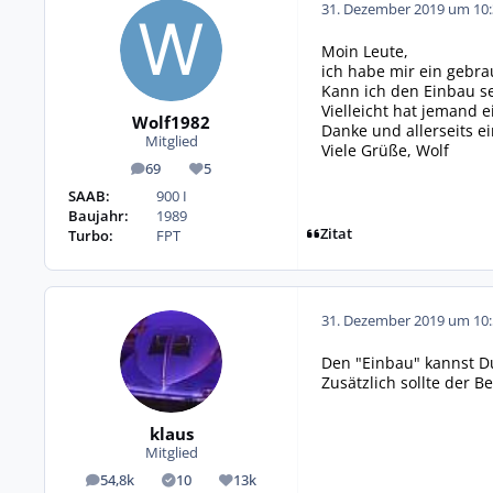
31. Dezember 2019 um 10:
Moin Leute,
ich habe mir ein gebra
Kann ich den Einbau s
Vielleicht hat jemand e
Wolf1982
Danke und allerseits e
Mitglied
Viele Grüße, Wolf
69
5
Beiträge
Reputation
SAAB:
900 I
Baujahr:
1989
Zitat
Turbo:
FPT
31. Dezember 2019 um 10:
Den "Einbau" kannst Du
Zusätzlich sollte der 
klaus
Mitglied
54,8k
10
13k
Beiträge
Lösungen
Reputation