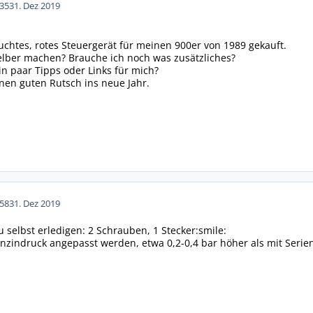
35
31. Dez 2019
uchtes, rotes Steuergerät für meinen 900er von 1989 gekauft.
elber machen? Brauche ich noch was zusätzliches?
in paar Tipps oder Links für mich?
inen guten Rutsch ins neue Jahr.
58
31. Dez 2019
 selbst erledigen: 2 Schrauben, 1 Stecker:smile:
Benzindruck angepasst werden, etwa 0,2-0,4 bar höher als mit Serie