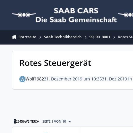
Zum Inhalt springen
Startseite
Saab Technikbereich
99, 90, 900 I
Rotes S
Rotes Steuergerät
Wolf1982
31. Dezember 2019 um 10:35
31. Dez 2019
i
LETZTE SEITE
1
2
3
4
5
6
WEITER
SEITE 1 VON 10