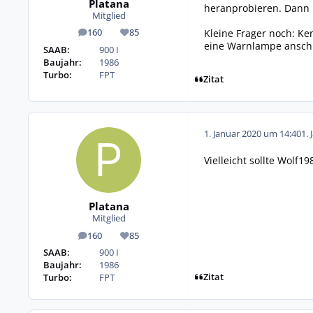
Platana
heranprobieren. Dann l
Mitglied
Kleine Frager noch: Ke
160
85
Beiträge
Reputation
eine Warnlampe ansch
SAAB:
900 I
Baujahr:
1986
Turbo:
FPT
Zitat
1. Januar 2020 um 14:40
1. 
Vielleicht sollte Wolf1
Platana
Mitglied
160
85
Beiträge
Reputation
SAAB:
900 I
Baujahr:
1986
Zitat
Turbo:
FPT