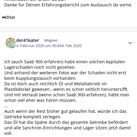
Danke für Deinen Erfahrungsbericht zum Austausch da vorne.
Zitat
Autor-Statistiken
der41kater
Mitglied
4. Februar 2020 um 00:43
4. Feb 2020
Ich (auch Saab 900 erfahren) habe einen solchen kapitalen
Lagerschaden noch nicht gesehen.
Und anhand der weiteren Fotos war der Schaden nicht erst
beim Kupplungstausch vorhanden.
Da ist doch auch reichlich Öl und Metallabrieb im
Plastikdeckel gewesen...wenn es schon seitlich heruntersifft.
Und mit Verlaub (wenn schon Saab 900-erfahren), hätte man
schon viel eher was hören müssen.
...
Auch wenn der Rest bisher gut gelaufen hat, würde ich das
Getriebe komplett zerlegen.
Das Öl hat die Späne durch das gesamte Getreibe befördert
und alle Synchron-Einrichtungen und Lager sitzen jetzt damit
voll.