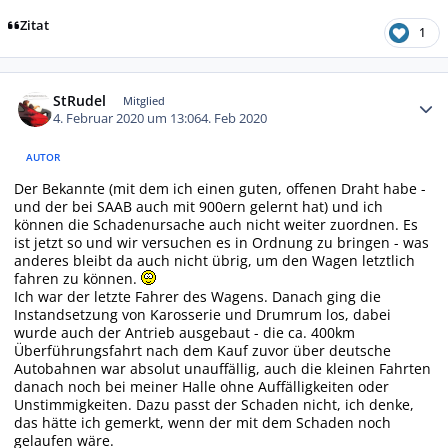
Zitat
1
Autor-Statistiken
StRudel
Mitglied
4. Februar 2020 um 13:06
4. Feb 2020
AUTOR
Der Bekannte (mit dem ich einen guten, offenen Draht habe -
und der bei SAAB auch mit 900ern gelernt hat) und ich
können die Schadenursache auch nicht weiter zuordnen. Es
ist jetzt so und wir versuchen es in Ordnung zu bringen - was
anderes bleibt da auch nicht übrig, um den Wagen letztlich
fahren zu können.
Ich war der letzte Fahrer des Wagens. Danach ging die
Instandsetzung von Karosserie und Drumrum los, dabei
wurde auch der Antrieb ausgebaut - die ca. 400km
Überführungsfahrt nach dem Kauf zuvor über deutsche
Autobahnen war absolut unauffällig, auch die kleinen Fahrten
danach noch bei meiner Halle ohne Auffälligkeiten oder
Unstimmigkeiten. Dazu passt der Schaden nicht, ich denke,
das hätte ich gemerkt, wenn der mit dem Schaden noch
gelaufen wäre.