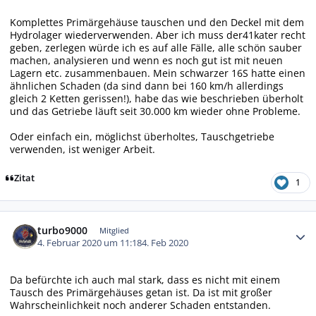
Komplettes Primärgehäuse tauschen und den Deckel mit dem
Hydrolager wiederverwenden. Aber ich muss der41kater recht
geben, zerlegen würde ich es auf alle Fälle, alle schön sauber
machen, analysieren und wenn es noch gut ist mit neuen
Lagern etc. zusammenbauen. Mein schwarzer 16S hatte einen
ähnlichen Schaden (da sind dann bei 160 km/h allerdings
gleich 2 Ketten gerissen!), habe das wie beschrieben überholt
und das Getriebe läuft seit 30.000 km wieder ohne Probleme.
Oder einfach ein, möglichst überholtes, Tauschgetriebe
verwenden, ist weniger Arbeit.
Zitat
1
Autor-Statistiken
turbo9000
Mitglied
4. Februar 2020 um 11:18
4. Feb 2020
Da befürchte ich auch mal stark, dass es nicht mit einem
Tausch des Primärgehäuses getan ist. Da ist mit großer
Wahrscheinlichkeit noch anderer Schaden entstanden.