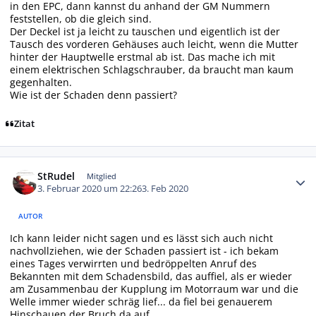
in den EPC, dann kannst du anhand der GM Nummern
feststellen, ob die gleich sind.
Der Deckel ist ja leicht zu tauschen und eigentlich ist der
Tausch des vorderen Gehäuses auch leicht, wenn die Mutter
hinter der Hauptwelle erstmal ab ist. Das mache ich mit
einem elektrischen Schlagschrauber, da braucht man kaum
gegenhalten.
Wie ist der Schaden denn passiert?
Zitat
Autor-Statistiken
StRudel
Mitglied
3. Februar 2020 um 22:26
3. Feb 2020
AUTOR
Ich kann leider nicht sagen und es lässt sich auch nicht
nachvollziehen, wie der Schaden passiert ist - ich bekam
eines Tages verwirrten und bedröppelten Anruf des
Bekannten mit dem Schadensbild, das auffiel, als er wieder
am Zusammenbau der Kupplung im Motorraum war und die
Welle immer wieder schräg lief... da fiel bei genauerem
Hinschauen der Bruch da auf.