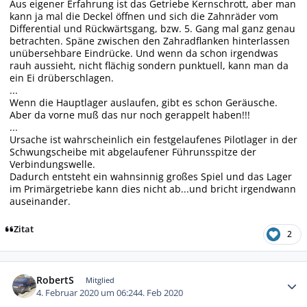
Aus eigener Erfahrung ist das Getriebe Kernschrott, aber man
kann ja mal die Deckel öffnen und sich die Zahnräder vom
Differential und Rückwärtsgang, bzw. 5. Gang mal ganz genau
betrachten. Späne zwischen den Zahradflanken hinterlassen
unübersehbare Eindrücke. Und wenn da schon irgendwas
rauh aussieht, nicht flächig sondern punktuell, kann man da
ein Ei drüberschlagen.
...
Wenn die Hauptlager auslaufen, gibt es schon Geräusche.
Aber da vorne muß das nur noch gerappelt haben!!!
...
Ursache ist wahrscheinlich ein festgelaufenes Pilotlager in der
Schwungscheibe mit abgelaufener Führunsspitze der
Verbindungswelle.
Dadurch entsteht ein wahnsinnig großes Spiel und das Lager
im Primärgetriebe kann dies nicht ab...und bricht irgendwann
auseinander.
Zitat
2
Autor-Statistiken
RobertS
Mitglied
4. Februar 2020 um 06:24
4. Feb 2020