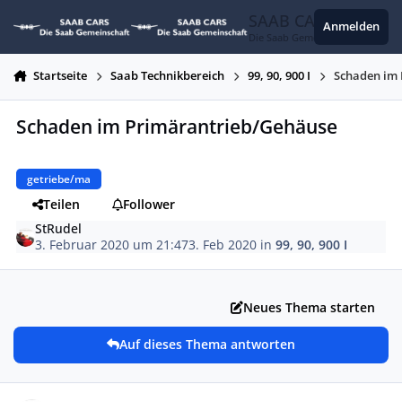
Zum Inhalt springen
SAAB CARS
Anmelden
Die Saab Gemeinschaft
Startseite
Saab Technikbereich
99, 90, 900 I
Schaden im
Schaden im Primärantrieb/Gehäuse
getriebe/ma
Teilen
Follower
StRudel
3. Februar 2020 um 21:47
3. Feb 2020
in
99, 90, 900 I
Neues Thema starten
Auf dieses Thema antworten
Autor-Statistiken