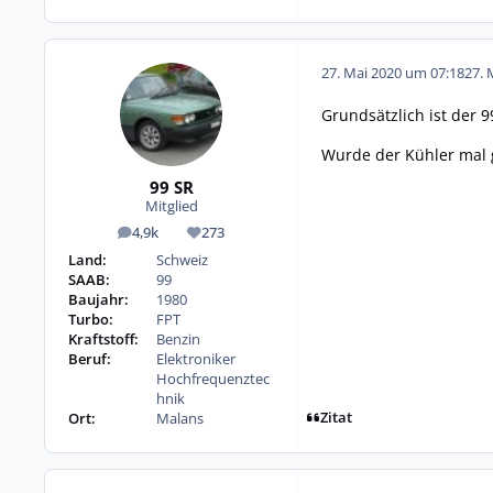
27. Mai 2020 um 07:18
27. 
Grundsätzlich ist der 
Wurde der Kühler mal 
99 SR
Mitglied
4,9k
273
Beiträge
Reputation
Land:
Schweiz
SAAB:
99
Baujahr:
1980
Turbo:
FPT
Kraftstoff:
Benzin
Beruf:
Elektroniker
Hochfrequenztec
hnik
Zitat
Ort:
Malans