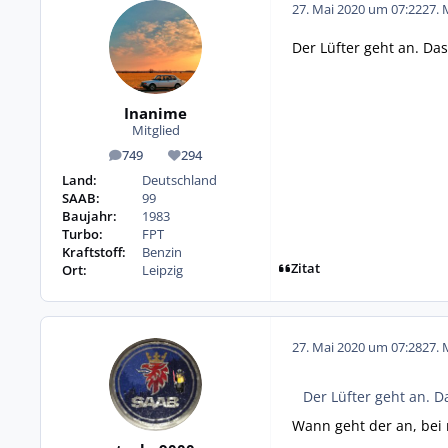
27. Mai 2020 um 07:22
27. 
Der Lüfter geht an. Das 
Inanime
Mitglied
749
294
Beiträge
Reputation
Land:
Deutschland
SAAB:
99
Baujahr:
1983
Turbo:
FPT
Kraftstoff:
Benzin
Zitat
Ort:
Leipzig
27. Mai 2020 um 07:28
27. 
Der Lüfter geht an. Da
Wann geht der an, bei