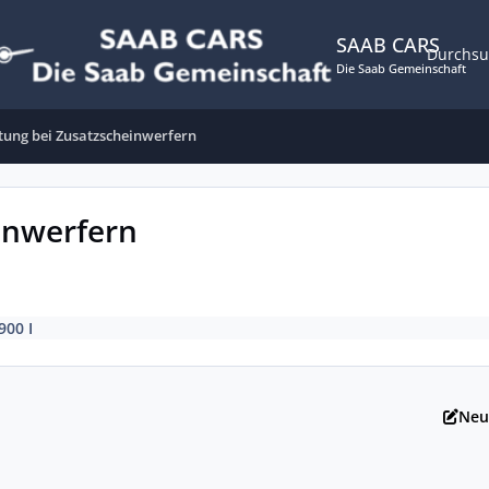
SAAB CARS
Durchs
Die Saab Gemeinschaft
stung bei Zusatzscheinwerfern
inwerfern
900 I
Neu