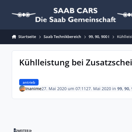
Zum Inhalt springen
Startseite
Saab Technikbereich
99, 90, 900 I
Kühllei
Kühlleistung bei Zusatzsche
antrieb
Inanime
27. Mai 2020 um 07:11
27. Mai 2020
in
99, 90, 
LETZTE SEITE
1
2
WEITER