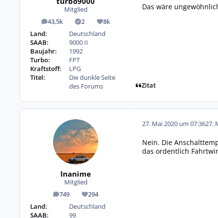
turbo9000
Das wäre ungewöhnlich.
Mitglied
43,5k
2
8k
Beiträge
Lösungen
Reputation
Land:
Deutschland
SAAB:
9000 II
Baujahr:
1992
Turbo:
FPT
Kraftstoff:
LPG
Titel:
Die dunkle Seite
Zitat
des Forums
27. Mai 2020 um 07:36
27. 
Nein. Die Anschalttemp
das ordentlich Fahrtwi
Inanime
Mitglied
749
294
Beiträge
Reputation
Land:
Deutschland
SAAB:
99