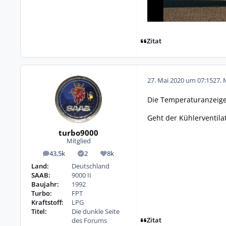
Zitat
27. Mai 2020 um 07:15
27. 
Die Temperaturanzeige 
Geht der Kühlerventila
turbo9000
Mitglied
43,5k
2
8k
Beiträge
Lösungen
Reputation
Land:
Deutschland
SAAB:
9000 II
Baujahr:
1992
Turbo:
FPT
Kraftstoff:
LPG
Titel:
Die dunkle Seite
Zitat
des Forums