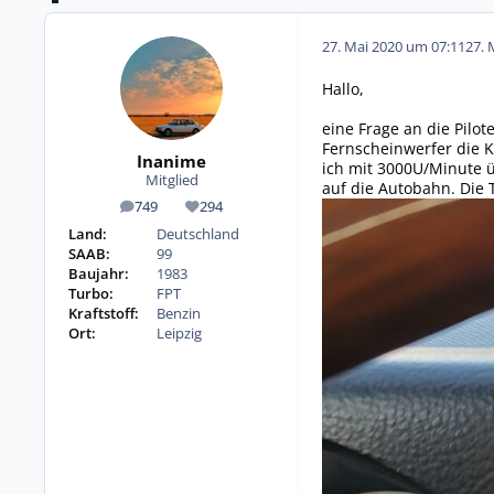
27. Mai 2020 um 07:11
27. 
Hallo,
eine Frage an die Pilo
Fernscheinwerfer die K
Inanime
ich mit 3000U/Minute ü
Mitglied
auf die Autobahn. Die 
749
294
Beiträge
Reputation
Land:
Deutschland
SAAB:
99
Baujahr:
1983
Turbo:
FPT
Kraftstoff:
Benzin
Ort:
Leipzig