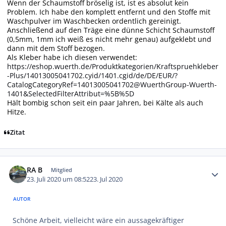
Wenn der Schaumstoff bröselig ist, ist es absolut kein
Problem. Ich habe den komplett entfernt und den Stoffe mit
Waschpulver im Waschbecken ordentlich gereinigt.
Anschließend auf den Träge eine dünne Schicht Schaumstoff
(0,5mm, 1mm ich weiß es nicht mehr genau) aufgeklebt und
dann mit dem Stoff bezogen.
Als Kleber habe ich diesen verwendet:
https://eshop.wuerth.de/Produktkategorien/Kraftspruehkleber
-Plus/14013005041702.cyid/1401.cgid/de/DE/EUR/?
CatalogCategoryRef=14013005041702@WuerthGroup-Wuerth-
1401&SelectedFilterAttribut=%5B%5D
Hält bombig schon seit ein paar Jahren, bei Kälte als auch
Hitze.
Zitat
Autor-Statistiken
RA B
Mitglied
23. Juli 2020 um 08:52
23. Jul 2020
AUTOR
Schöne Arbeit, vielleicht wäre ein aussagekräftiger