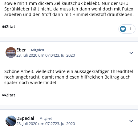
sowie mit 1 mm dickem Zellkautschuk beklebt. Nur der UHU-
Sprühkleber hält nicht, da muss ich dann wohl doch mit Patex
arbeiten und den Stoff dann mit Himmelklebstoff draufkleben.
Zitat
1
Autor-Statistiken
Eber
Mitglied
23. Juli 2020 um 07:04
23. Jul 2020
Schöne Arbeit, vielleicht wäre ein aussagekräftiger Threadtitel
noch angebracht, damit man diesen hilfreichen Beitrag auch
später noch wiederfindet!
Zitat
Autor-Statistiken
DSpecial
Mitglied
23. Juli 2020 um 07:27
23. Jul 2020