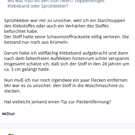
Mit was hast du den Stoff fixiert? Doppelseitiges
Klebeband oder Sprühkleber?
Sprühkleber war mir zu unsicher, weil ich ein Durchsuppen
des Klebstoffes oder auch ein Verhärten des Stoffes
befürchtet habe.
Der Stoff hatte seine Schaumstoffrückseite völlig verloren. Die
bestand nur noch aus Krümeln.
Darum habe ich vollflächig Klebeband aufgebracht und dann
nach dem faltenfreien Aufkleben hintenrum schön verspannt.
Insgesamt schätze ich, daß sich der Stoff in den 28 Jahren um
ca. 3 cm gelängt hatte.
Nun muß ich nur noch irgendwie ein paar Flecken entfernen.
Mir war es zu unsicher, den Stoff in die Waschmaschine zu
stecken.
Hat vielleicht jemand einen Tip zur Fleckentfernung?
Zitat
Autor-Statistiken