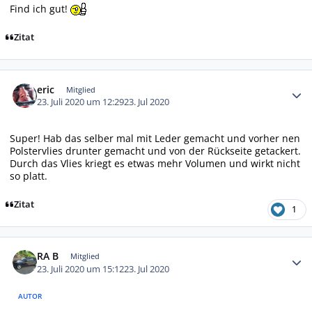
Find ich gut!
Zitat
Autor-Statistiken
eric
Mitglied
23. Juli 2020 um 12:29
23. Jul 2020
Super! Hab das selber mal mit Leder gemacht und vorher nen
Polstervlies drunter gemacht und von der Rückseite getackert.
Durch das Vlies kriegt es etwas mehr Volumen und wirkt nicht
so platt.
Zitat
1
Autor-Statistiken
RA B
Mitglied
23. Juli 2020 um 15:12
23. Jul 2020
AUTOR