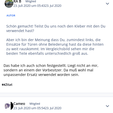
RA B
Mitglied
23. Juli 2020 um 05:43
23. Jul 2020
AUTOR
Schön gemacht! Teilst Du uns noch den Kleber mit den Du
verwendet hast?
Aber ich bin der Meinung dass Du, zumindest links, die
Einsätze für Türen ohne Belederung hast da diese hinten
zu weit rauskommt. Im Vergleichsbild sehen mir die
beiden Teile ebenfalls unterschiedlich groß aus.
Das habe ich auch schon festgestellt. Liegt nicht an mir,
sondern an einem der Vorbesitzer. Da muß wohl mal
unpassender Ersatz verwendet worden sein.
Zitat
Autor-Statistiken
Cameo
Mitglied
23. Juli 2020 um 05:54
23. Jul 2020