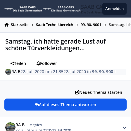
Zum Inhalt springen
SAAB CARS
Anmelden
Die Saab Gemeinschaft
Startseite
Saab Technikbereich
99, 90, 900 I
Samstag, ich
Samstag, ich hatte gerade Lust auf
schöne Türverkleidungen...
Teilen
Follower
RA B
22. Juli 2020 um 21:35
22. Jul 2020
in
99, 90, 900 I
Neues Thema starten
Auf dieses Thema antworten
Autor-Statistiken
RA B
Mitglied
22. Juli 2020 um 21:35
22. Jul 2020