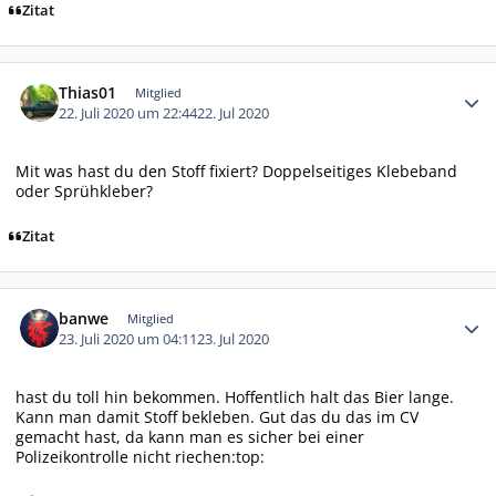
Zitat
Autor-Statistiken
Thias01
Mitglied
22. Juli 2020 um 22:44
22. Jul 2020
Mit was hast du den Stoff fixiert? Doppelseitiges Klebeband
oder Sprühkleber?
Zitat
Autor-Statistiken
banwe
Mitglied
23. Juli 2020 um 04:11
23. Jul 2020
hast du toll hin bekommen. Hoffentlich halt das Bier lange.
Kann man damit Stoff bekleben. Gut das du das im CV
gemacht hast, da kann man es sicher bei einer
Polizeikontrolle nicht riechen:top: