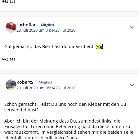
Zitat
Autor-Statistiken
turboflar
Mitglied
23. Juli 2020 um 04:44
23. Jul 2020
Gut gemacht, das Bier hast du dir verdient!
Zitat
Autor-Statistiken
RobertS
Mitglied
23. Juli 2020 um 05:34
23. Jul 2020
Schön gemacht! Teilst Du uns noch den Kleber mit den Du
verwendet hast?
Aber ich bin der Meinung dass Du, zumindest links, die
Einsätze für Türen ohne Belederung hast da diese hinten zu
weit rauskommt. Im Vergleichsbild sehen mir die beiden Teile
ebenfalls unterschiedlich groß aus.