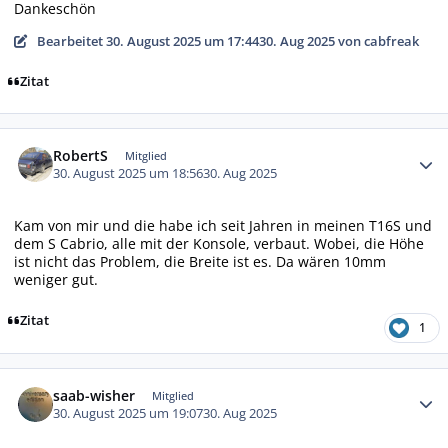
Dankeschön
Bearbeitet
30. August 2025 um 17:44
30. Aug 2025
von cabfreak
Zitat
Autor-Statistiken
RobertS
Mitglied
30. August 2025 um 18:56
30. Aug 2025
Kam von mir und die habe ich seit Jahren in meinen T16S und
dem S Cabrio, alle mit der Konsole, verbaut. Wobei, die Höhe
ist nicht das Problem, die Breite ist es. Da wären 10mm
weniger gut.
Zitat
1
Autor-Statistiken
saab-wisher
Mitglied
30. August 2025 um 19:07
30. Aug 2025