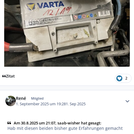
Zitat
2
Autor-Statistiken
René
Mitglied
1. September 2025 um 19:28
1. Sep 2025
Am 30.8.2025 um 21:07, saab-wisher hat gesagt:
Hab mit diesen beiden bisher gute Erfahrungen gemacht
...