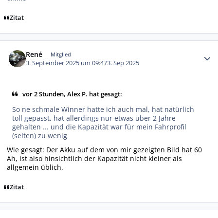
Zitat
Autor-Statistiken
René
Mitglied
3. September 2025 um 09:47
3. Sep 2025
vor 2 Stunden, Alex P. hat gesagt:
So ne schmale Winner hatte ich auch mal, hat natürlich
toll gepasst, hat allerdings nur etwas über 2 Jahre
gehalten ... und die Kapazität war für mein Fahrprofil
(selten) zu wenig
Wie gesagt: Der Akku auf dem von mir gezeigten Bild hat 60
Ah, ist also hinsichtlich der Kapazität nicht kleiner als
allgemein üblich.
Zitat
Autor-Statistiken