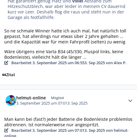
Hat garantiert genug Platz und
viiiiel
Abstand zum
Hitzeschutzblech, war aber leider in meinem CV dauernd
kurz vor Leer. Deshalb flog die raus und steht nun in der
Garage als Notfallhilfe.
So ne schmale Winner hatte ich auch mal, hat natürlich toll
gepasst, hat allerdings nur etwas über 2 Jahre gehalten ...
und die Kapazität war für mein Fahrprofil (selten) zu wenig
Wäre übrigens eine Varta B34 (45/330, Pluspol links, keine
Bodenleiste), vielleicht hält die länger ...
Bearbeitet
3. September 2025 um 06:55
3. Sep 2025
von Alex P.
Zitat
Autor-Statistiken
helmut-online
Mitglied
3. September 2025 um 07:01
3. Sep 2025
Man kann bei (fast?) jeder Batterie die Bodenleiste problemlos
abtrennen. Ist normalerweise nur angespritzt.
Bearbeitet
3. September 2025 um 07:01
3. Sep 2025
von helmut-
online