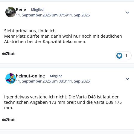
Autor-Statistiken
René
Mitglied
11. September 2025 um 07:59
11. Sep 2025
Sieht prima aus, finde ich.
Mehr Platz dürfte man dann wohl nur noch mit deutlichen
Abstrichen bei der Kapazität bekommen.
Zitat
1
Autor-Statistiken
helmut-online
Mitglied
11. September 2025 um 08:31
11. Sep 2025
Irgendetwas verstehe ich nicht. Die Varta D48 ist laut den
technischen Angaben 173 mm breit und die Varta D39 175
mm.
Zitat