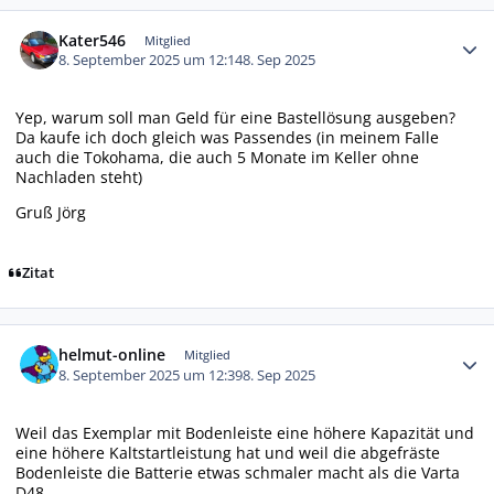
Autor-Statistiken
Kater546
Mitglied
8. September 2025 um 12:14
8. Sep 2025
Yep, warum soll man Geld für eine Bastellösung ausgeben?
Da kaufe ich doch gleich was Passendes (in meinem Falle
auch die Tokohama, die auch 5 Monate im Keller ohne
Nachladen steht)
Gruß Jörg
Zitat
Autor-Statistiken
helmut-online
Mitglied
8. September 2025 um 12:39
8. Sep 2025
Weil das Exemplar mit Bodenleiste eine höhere Kapazität und
eine höhere Kaltstartleistung hat und weil die abgefräste
Bodenleiste die Batterie etwas schmaler macht als die Varta
D48