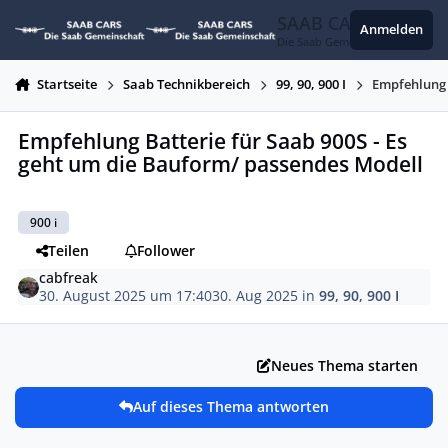
Zum Inhalt springen
SAAB CARS
Anmelden
Die Saab Gemeinschaft
Startseite
Saab Technikbereich
99, 90, 900 I
Empfehlung 
Empfehlung Batterie für Saab 900S - Es
geht um die Bauform/ passendes Modell
900 i
Teilen
Follower
cabfreak
30. August 2025 um 17:40
30. Aug 2025
in
99, 90, 900 I
Neues Thema starten
Auf dieses Thema antworten