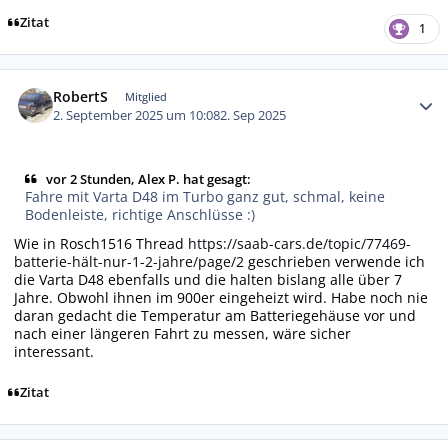
Zitat
1
Autor-Statistiken
RobertS
Mitglied
2. September 2025 um 10:08
2. Sep 2025
vor 2 Stunden, Alex P. hat gesagt:
Fahre mit Varta D48 im Turbo ganz gut, schmal, keine
Bodenleiste, richtige Anschlüsse :)
Wie in Rosch1516 Thread
https://saab-cars.de/topic/77469-
batterie-hält-nur-1-2-jahre/page/2
geschrieben verwende ich
die Varta D48 ebenfalls und die halten bislang alle über 7
Jahre. Obwohl ihnen im 900er eingeheizt wird. Habe noch nie
daran gedacht die Temperatur am Batteriegehäuse vor und
nach einer längeren Fahrt zu messen, wäre sicher
interessant.
Zitat
Autor-Statistiken