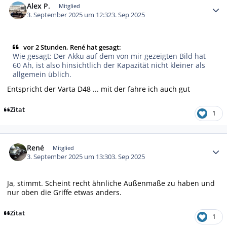
Alex P.
Mitglied
3. September 2025 um 12:32
3. Sep 2025
vor 2 Stunden, René hat gesagt:
Wie gesagt: Der Akku auf dem von mir gezeigten Bild hat
60 Ah, ist also hinsichtlich der Kapazität nicht kleiner als
allgemein üblich.
Entspricht der Varta D48 ... mit der fahre ich auch gut
Zitat
1
Autor-Statistiken
René
Mitglied
3. September 2025 um 13:30
3. Sep 2025
Ja, stimmt. Scheint recht ähnliche Außenmaße zu haben und
nur oben die Griffe etwas anders.
Zitat
1