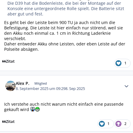
Die D39 hat die Bodenleiste, die bei der Montage auf der
Konsole eine untergeordnete Rolle spielt. Die Batterie sitzt
aber gut und fest.
Es geht bei der Leiste beim 900 TU ja auch nicht um die
Befestigung. Die Leiste ist hier einfach nur störend, weil sie
den Akku noch einmal ca. 1 cm in Richtung Laderknie
verschiebt.
Daher entweder Akku ohne Leisten, oder eben Leiste auf der
Polseite absägen.
Zitat
1
Autor-Statistiken
Alex P.
Mitglied
8. September 2025 um 09:29
8. Sep 2025
Ich verstehe auch nicht warum nicht einfach eine passende
gekauft wird
Zitat
1
2