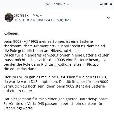
L
SEITE 1 VON 2
WEITER
Autor-Statistiken
cabfreak
Mitglied
30. August 2025 um 17:40
30. Aug 2025
Kollegen,
beim 900S (MJ 1992) meines Sohnes ist eine Batterie
"herkömmlicher" Art montiert (Pluspol "rechts"), damit sind
die Pole gefährlich nah am Hitzeschutzblech.
Da ich für ein anderes Fahrzeug ohnehin eine Batterie kaufen
muss, möchte ich jetzt für den 900S eine Batterie besorgen,
bei der die Pole dann Richtung Kotflügel sitzen - Pluspol
"links" ist das dann.
Hier im Forum gab es mal eine Diskussion für einen 900i 2.1,
da wurde Varta D48 empfohlen. Die dürfte aber für den 900S
vermutlich zu hoch sein, denn beim 900S steht die Batterie
auf einem Halter.
Hat hier jemand für mich einen geeigneten Batterietyp parat?
Es könnte die Varta D43 passen - aber ich bin dankbar für
Erfahrungswerte!