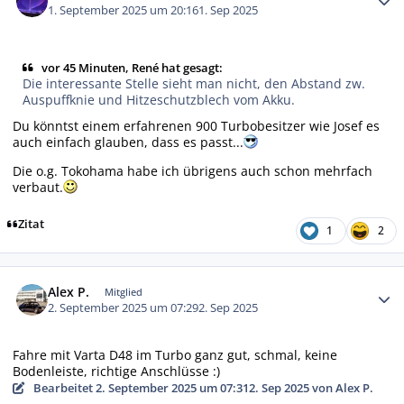
1. September 2025 um 20:16
1. Sep 2025
vor 45 Minuten, René hat gesagt:
Die interessante Stelle sieht man nicht, den Abstand zw.
Auspuffknie und Hitzeschutzblech vom Akku.
Du könntst einem erfahrenen 900 Turbobesitzer wie Josef es
auch einfach glauben, dass es passt...
Die o.g. Tokohama habe ich übrigens auch schon mehrfach
verbaut.
Zitat
1
2
Autor-Statistiken
Alex P.
Mitglied
2. September 2025 um 07:29
2. Sep 2025
Fahre mit Varta D48 im Turbo ganz gut, schmal, keine
Bodenleiste, richtige Anschlüsse :)
Bearbeitet
2. September 2025 um 07:31
2. Sep 2025
von Alex P.