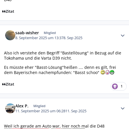
Zitat
Autor-Statistiken
saab-wisher
Mitglied
8. September 2025 um 13:37
8. Sep 2025
Also ich verstehe den Begriff "Bastellösung" in Bezug auf die
Tokohama und die Varta D39 nicht.
Es müsste eher "Basst-Lösung"heißen .... denn es gilt, frei
dem Bayerischen nachempfunden: "Basst schoo"
Zitat
1
Autor-Statistiken
Alex P.
Mitglied
11. September 2025 um 06:28
11. Sep 2025
Weil ich gerade am Auto war, hier noch mal die D48