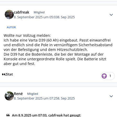
Autor-Statistiken
cabfreak
Mitglied
8. September 2025 um 05:03
8. Sep 2025
AUTOR
Wollte nur Vollzug melden:
Ich habe eine Varta D39 (60 Ah) eingebaut. Passt einwandfrei
und endlich sind die Pole in vernünftigem Sicherheitsabstand
von der Befestigung und dem Hitzeschutzblech.
Die D39 hat die Bodenleiste, die bei der Montage auf der
Konsole eine untergeordnete Rolle spielt. Die Batterie sitzt
aber gut und fest.
Zitat
1
Autor-Statistiken
René
Mitglied
8. September 2025 um 07:25
8. Sep 2025
Am 8.9.2025 um 07:03, cabfreak hat gesagt: