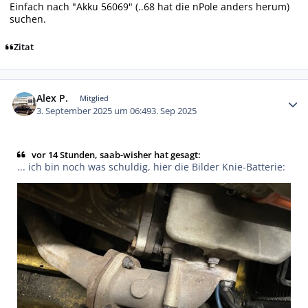
Einfach nach "Akku 56069" (..68 hat die nPole anders herum)
suchen.
Zitat
Autor-Statistiken
Alex P.
Mitglied
3. September 2025 um 06:49
3. Sep 2025
vor 14 Stunden, saab-wisher hat gesagt:
... ich bin noch was schuldig, hier die Bilder Knie-Batterie: