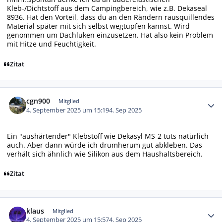
Kleb-/Dichtstoff aus dem Campingbereich, wie z.B. Dekaseal
8936. Hat den Vorteil, dass du an den Rändern rausquillendes
Material später mit sich selbst wegtupfen kannst. Wird
genommen um Dachluken einzusetzen. Hat also kein Problem
mit Hitze und Feuchtigkeit.
Zitat
Autor-Statistiken
cgn900
Mitglied
4. September 2025 um 15:19
4. Sep 2025
Ein "aushärtender" Klebstoff wie Dekasyl MS-2 tuts natürlich
auch. Aber dann würde ich drumherum gut abkleben. Das
verhält sich ähnlich wie Silikon aus dem Haushaltsbereich.
Zitat
Autor-Statistiken
klaus
Mitglied
4. September 2025 um 15:57
4. Sep 2025