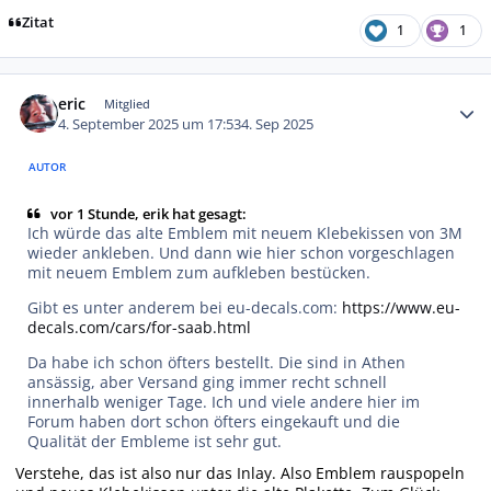
Zitat
1
1
Autor-Statistiken
eric
Mitglied
4. September 2025 um 17:53
4. Sep 2025
AUTOR
vor 1 Stunde, erik hat gesagt:
Ich würde das alte Emblem mit neuem Klebekissen von 3M
wieder ankleben. Und dann wie hier schon vorgeschlagen
mit neuem Emblem zum aufkleben bestücken.
Gibt es unter anderem bei eu-decals.com:
https://www.eu-
decals.com/cars/for-saab.html
Da habe ich schon öfters bestellt. Die sind in Athen
ansässig, aber Versand ging immer recht schnell
innerhalb weniger Tage. Ich und viele andere hier im
Forum haben dort schon öfters eingekauft und die
Qualität der Embleme ist sehr gut.
Verstehe, das ist also nur das Inlay. Also Emblem rauspopeln