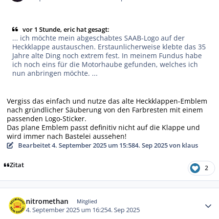
vor 1 Stunde, eric hat gesagt:
... ich möchte mein abgeschabtes SAAB-Logo auf der
Heckklappe austauschen. Erstaunlicherweise klebte das 35
Jahre alte Ding noch extrem fest. In meinem Fundus habe
ich noch eins für die Motorhaube gefunden, welches ich
nun anbringen möchte. ...
Vergiss das einfach und nutze das alte Heckklappen-Emblem
nach gründlicher Säuberung von den Farbresten mit einem
passenden Logo-Sticker.
Das plane Emblem passt definitiv nicht auf die Klappe und
wird immer nach Bastelei aussehen!
Bearbeitet
4. September 2025 um 15:58
4. Sep 2025
von klaus
Zitat
2
Autor-Statistiken
nitromethan
Mitglied
4. September 2025 um 16:25
4. Sep 2025