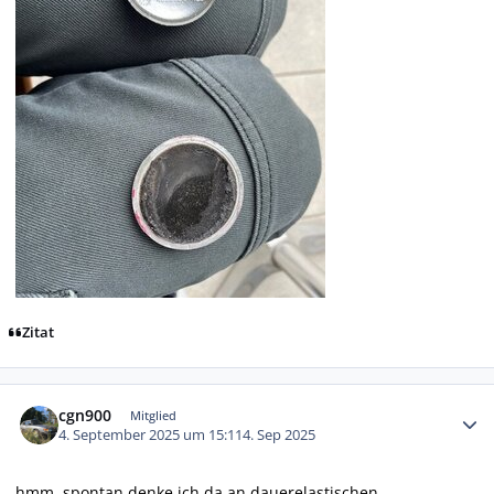
Zitat
Autor-Statistiken
cgn900
Mitglied
4. September 2025 um 15:11
4. Sep 2025
hmm..spontan denke ich da an dauerelastischen