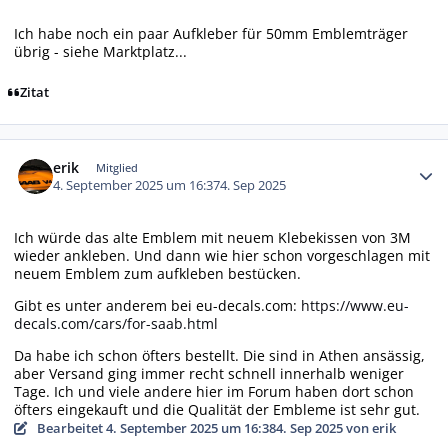
Ich habe noch ein paar Aufkleber für 50mm Emblemträger
übrig - siehe Marktplatz...
Zitat
Autor-Statistiken
erik
Mitglied
4. September 2025 um 16:37
4. Sep 2025
Ich würde das alte Emblem mit neuem Klebekissen von 3M
wieder ankleben. Und dann wie hier schon vorgeschlagen mit
neuem Emblem zum aufkleben bestücken.
Gibt es unter anderem bei eu-decals.com:
https://www.eu-
decals.com/cars/for-saab.html
Da habe ich schon öfters bestellt. Die sind in Athen ansässig,
aber Versand ging immer recht schnell innerhalb weniger
Tage. Ich und viele andere hier im Forum haben dort schon
öfters eingekauft und die Qualität der Embleme ist sehr gut.
Bearbeitet
4. September 2025 um 16:38
4. Sep 2025
von erik