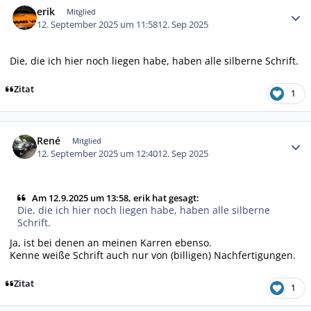
erik
Mitglied
12. September 2025 um 11:58
12. Sep 2025
Die, die ich hier noch liegen habe, haben alle silberne Schrift.
Zitat
1
Autor-Statistiken
René
Mitglied
12. September 2025 um 12:40
12. Sep 2025
Am 12.9.2025 um 13:58, erik hat gesagt:
Die, die ich hier noch liegen habe, haben alle silberne
Schrift.
Ja, ist bei denen an meinen Karren ebenso.
Kenne weiße Schrift auch nur von (billigen) Nachfertigungen.
Zitat
1