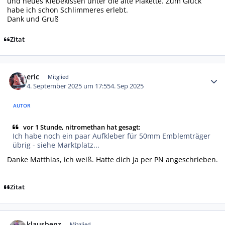
und neues Klebekissen unter die alte Plakette. Zum Glück
habe ich schon Schlimmeres erlebt.
Dank und Gruß
Zitat
Autor-Statistiken
eric
Mitglied
4. September 2025 um 17:55
4. Sep 2025
AUTOR
vor 1 Stunde, nitromethan hat gesagt:
Ich habe noch ein paar Aufkleber für 50mm Emblemträger
übrig - siehe Marktplatz...
Danke Matthias, ich weiß. Hatte dich ja per PN angeschrieben.
Zitat
Autor-Statistiken
klausbenz
Mitglied