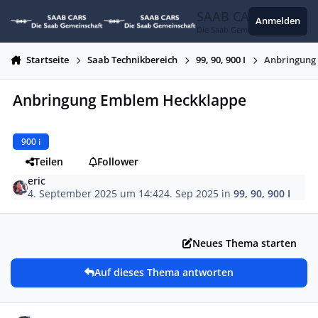
Zum Inhalt springen
SAAB CARS
Anmelden
Die Saab Gemeinschaft
Startseite
Saab Technikbereich
99, 90, 900 I
Anbringung
Anbringung Emblem Heckklappe
900 i
Teilen
Follower
eric
4. September 2025 um 14:42
4. Sep 2025
in
99, 90, 900 I
Neues Thema starten
Auf dieses Thema antworten
Autor-Statistiken