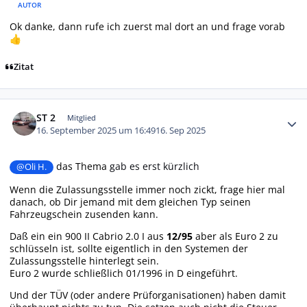
AUTOR
Ok danke, dann rufe ich zuerst mal dort an und frage vorab
👍
Zitat
Autor-Statistiken
ST 2
Mitglied
16. September 2025 um 16:49
16. Sep 2025
das Thema
gab es erst kürzlich
@Oli H.
Wenn die Zulassungsstelle immer noch zickt, frage hier mal
danach, ob Dir jemand mit dem gleichen Typ seinen
Fahrzeugschein zusenden kann.
Daß ein ein 900 II Cabrio 2.0 I aus
12/95
aber als Euro 2 zu
schlüsseln ist, sollte eigentlich in den Systemen der
Zulassungsstelle hinterlegt sein.
Euro 2 wurde schließlich 01/1996 in D eingeführt.
Und der TÜV (oder andere Prüforganisationen) haben damit