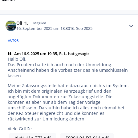
Autor-Statistiken
Oli H.
Mitglied
16. September 2025 um 18:30
16. Sep 2025
AUTOR
Am 16.9.2025 um 19:35, R. L. hat gesagt:
Hallo Oli,
Das Problem hatte ich auch nach der Ummeldung.
Anscheinend haben die Vorbesitzer das nie umschlüsseln
lassen...
Meine Zulassungsstelle hatte dazu auch nichts im System.
Ich bin mit dem originalen Fahrzeugbrief und den
angefügten Dokumenten zur Zulassunggstelle. Die
konnten es aber nur ab dem Tag der Vorlage
umschlüsseln. Daraufhin habe ich alles noch einmal bei
der KFZ-Steuer eingereicht und die konnten es
rückwirkend zur Ummledung ändern.
Viele Grüße
blatt_11a_773.pdf
S900II-94-D3-014.pdf