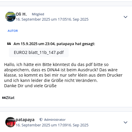
Autor-Statistiken
Oli H.
Mitglied
16. September 2025 um 17:05
16. Sep 2025
AUTOR
Am 15.9.2025 um 23:04, patapaya hat gesagt:
EURO2 blatt_11b_147.pdf
Hallo, ich hätte ein Bitte könntest du das pdf bitte so
abspeichern, dass es DINA4 ist beim Ausdruck? Das wäre
klasse, so kommt es bei mir nur sehr klein aus dem Drucker
und ich kann leider die Größe nicht Verändern.
Danke Dir und viele Grüße
Zitat
Autor-Statistiken
patapaya
Administrator
16. September 2025 um 17:09
16. Sep 2025