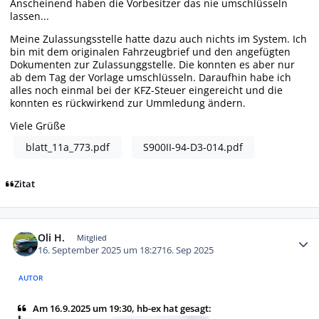
Anscheinend haben die Vorbesitzer das nie umschlüsseln
lassen...
Meine Zulassungsstelle hatte dazu auch nichts im System. Ich
bin mit dem originalen Fahrzeugbrief und den angefügten
Dokumenten zur Zulassunggstelle. Die konnten es aber nur
ab dem Tag der Vorlage umschlüsseln. Daraufhin habe ich
alles noch einmal bei der KFZ-Steuer eingereicht und die
konnten es rückwirkend zur Ummledung ändern.
Viele Grüße
blatt_11a_773.pdf
S900II-94-D3-014.pdf
Zitat
Autor-Statistiken
Oli H.
Mitglied
16. September 2025 um 18:27
16. Sep 2025
AUTOR
Am 16.9.2025 um 19:30, hb-ex hat gesagt: