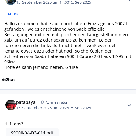
15. September 2025 um 14:00
15. Sep 2025
AUTOR
Hallo zusammen, habe auch noch ältere Einzräge aus 2007 ff.
gefunden , wo es anscheinend von Saab offizielle
Bestätigungen mit den entsprechenden Fahrgestellnummern
gab, um auf Euro2 oder sogar D3 zu kommen. Leider
funktionieren die Links dort nicht mehr, weiß eventuell
jemand etwas dazu oder hat noch solche Kopien der
Schreiben von Saab? Habe ein 900 II Cabrio 2.0 I aus 12/95 mit
96kw .
Hoffe es kann jemand helfen. Grüße
Zitat
Autor-Statistiken
patapaya
Administrator
15. September 2025 um 20:25
15. Sep 2025
Hilft das?
S900II-94-D3-014.pdf