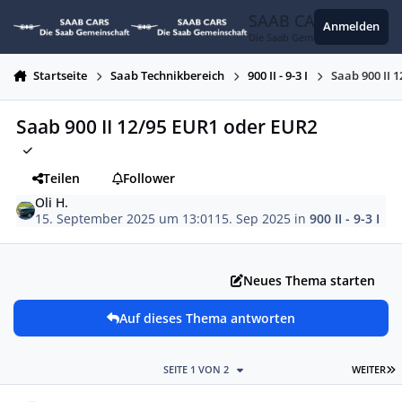
Zum Inhalt springen
SAAB CARS
Anmelden
Die Saab Gemeinschaft
Startseite
Saab Technikbereich
900 II - 9-3 I
Saab 900 II 
Saab 900 II 12/95 EUR1 oder EUR2
Teilen
Follower
Oli H.
15. September 2025 um 13:01
15. Sep 2025
in
900 II - 9-3 I
Neues Thema starten
Auf dieses Thema antworten
L
SEITE 1 VON 2
WEITER
Autor-Statistiken