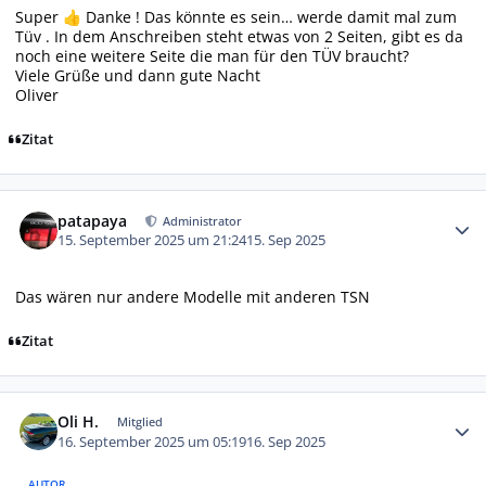
Super
Danke ! Das könnte es sein… werde damit mal zum
👍
Tüv . In dem Anschreiben steht etwas von 2 Seiten, gibt es da
noch eine weitere Seite die man für den TÜV braucht?
Viele Grüße und dann gute Nacht
Oliver
Zitat
Autor-Statistiken
patapaya
Administrator
15. September 2025 um 21:24
15. Sep 2025
Das wären nur andere Modelle mit anderen TSN
Zitat
Autor-Statistiken
Oli H.
Mitglied
16. September 2025 um 05:19
16. Sep 2025
AUTOR