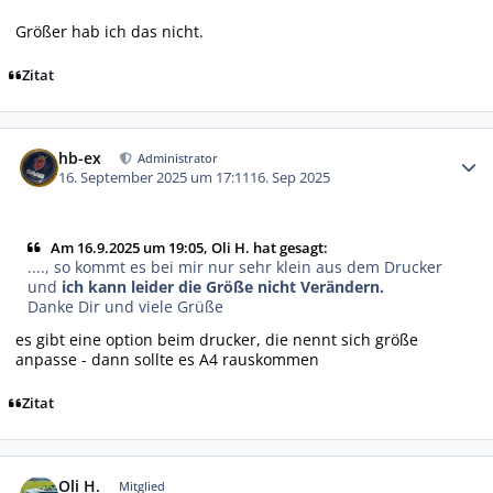
Größer hab ich das nicht.
Zitat
Autor-Statistiken
hb-ex
Administrator
16. September 2025 um 17:11
16. Sep 2025
Am 16.9.2025 um 19:05, Oli H. hat gesagt:
...., so kommt es bei mir nur sehr klein aus dem Drucker
und
ich kann leider die Größe nicht Verändern.
Danke Dir und viele Grüße
es gibt eine option beim drucker, die nennt sich größe
anpasse - dann sollte es A4 rauskommen
Zitat
Autor-Statistiken
Oli H.
Mitglied