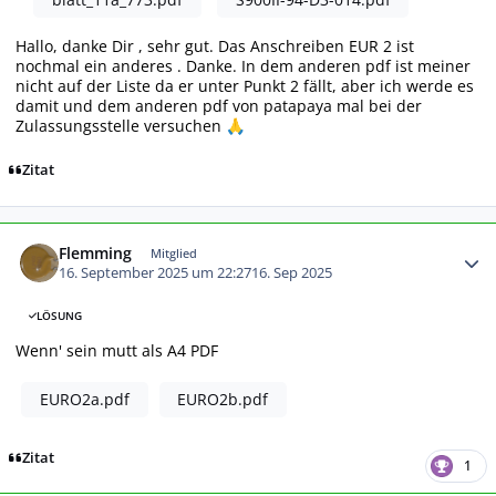
Hallo, danke Dir , sehr gut. Das Anschreiben EUR 2 ist
nochmal ein anderes . Danke. In dem anderen pdf ist meiner
nicht auf der Liste da er unter Punkt 2 fällt, aber ich werde es
damit und dem anderen pdf von patapaya mal bei der
Zulassungsstelle versuchen
🙏
Zitat
Autor-Statistiken
Flemming
Mitglied
16. September 2025 um 22:27
16. Sep 2025
LÖSUNG
Wenn' sein mutt als A4 PDF
EURO2a.pdf
EURO2b.pdf
Zitat
1