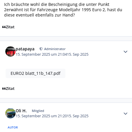
Ich bräuchte wohl die Bescheinigung die unter Punkt
2erwähnt ist für Fahrzeuge Modelljahr 1995 Euro 2, hast du
diese eventuell ebenfalls zur Hand?
Zitat
Autor-Statistiken
patapaya
Administrator
15. September 2025 um 21:04
15. Sep 2025
EURO2 blatt_11b_147.pdf
Zitat
Autor-Statistiken
Oli H.
Mitglied
15. September 2025 um 21:20
15. Sep 2025
AUTOR