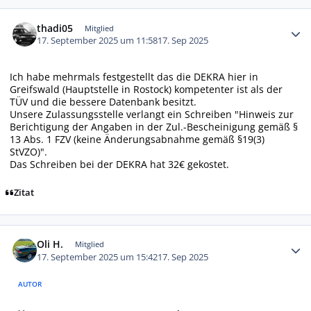
Autor-Statistiken
thadi05
Mitglied
17. September 2025 um 11:58
17. Sep 2025
Ich habe mehrmals festgestellt das die DEKRA hier in
Greifswald (Hauptstelle in Rostock) kompetenter ist als der
TÜV und die bessere Datenbank besitzt.
Unsere Zulassungsstelle verlangt ein Schreiben "Hinweis zur
Berichtigung der Angaben in der Zul.-Bescheinigung gemäß §
13 Abs. 1 FZV (keine Änderungsabnahme gemäß §19(3)
StVZO)".
Das Schreiben bei der DEKRA hat 32€ gekostet.
Zitat
Autor-Statistiken
Oli H.
Mitglied
17. September 2025 um 15:42
17. Sep 2025
AUTOR