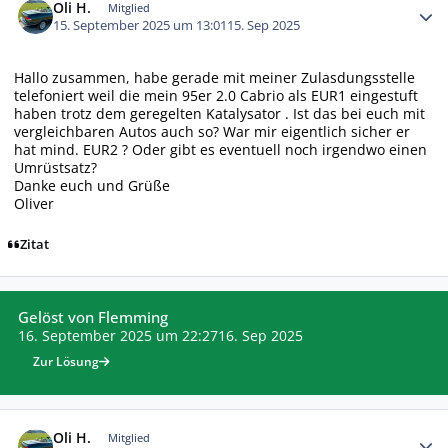
Oli H.
Mitglied
15. September 2025 um 13:01
15. Sep 2025
Hallo zusammen, habe gerade mit meiner Zulasdungsstelle
telefoniert weil die mein 95er 2.0 Cabrio als EUR1 eingestuft
haben trotz dem geregelten Katalysator . Ist das bei euch mit
vergleichbaren Autos auch so? War mir eigentlich sicher er
hat mind. EUR2 ? Oder gibt es eventuell noch irgendwo einen
Umrüstsatz?
Danke euch und Grüße
Oliver
Zitat
Gelöst von Flemming
16. September 2025 um 22:27
16. Sep 2025
Zur Lösung
Autor-Statistiken
Oli H.
Mitglied