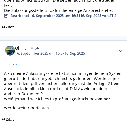
überhaupt nichts zu tun. Die setzen auch nicht die Steuer
fest.
Die Zulassungsstelle ist dafür die einzige Ansprechstelle.
Bearbeitet
16. September 2025 um 16:51
16. Sep 2025
von ST 2
Zitat
Autor-Statistiken
Oli H.
Mitglied
16. September 2025 um 16:57
16. Sep 2025
AUTOR
Also meine Zulassungsstelle hat schon in irgendeinem System
geprüft , dort aber angeblich nichts gefunden. Werde es jetzt
aber mit dem pdf versuchen, allerdings ist die Anlage 2 beim
Ausdruck ziemlich klein und nicht DIN A4 wie bei dem
anderen Dokument?
Weiß jemand wie ich es in groß ausgedruckt bekomme?
Werde weiter berichten ….
Zitat