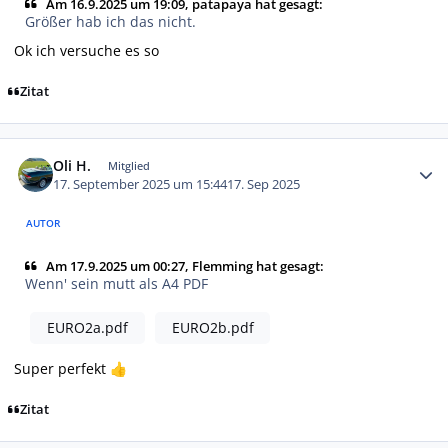
Am 16.9.2025 um 19:09, patapaya hat gesagt:
Größer hab ich das nicht.
Ok ich versuche es so
Zitat
Autor-Statistiken
Oli H.
Mitglied
17. September 2025 um 15:44
17. Sep 2025
AUTOR
Am 17.9.2025 um 00:27, Flemming hat gesagt:
Wenn' sein mutt als A4 PDF
EURO2a.pdf
EURO2b.pdf
Super perfekt
👍
Zitat