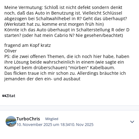
Meine Vermutung: Schloß ist nicht defekt sondern denkt
noch, daß das Auto in Benutzung ist. Vielleicht Schlüssel
abgezogen bei Schaltwahlhebel in R? Geht das überhaupt?
(Werkstatt hat zu, komme erst morgen früh hin)
Könnte ich das Auto überhaupt in Schalterstellung R oder D
starten? (oder hat mein Cabrio N? Nie gesehen/beachtet)
fragend am Kopf kratz
Oliver
PS: die zwei offenen Themen, die ich noch hier habe, haben
ihre Lösung beide wahrscheinlich in einem (wie sagte ein
Kumpel beim drüberschauen) "mürben" Kabelbaum.
Das flicken traue ich mir schon zu. Allerdings bräuchte ich
jemanden der den ein- und ausbaut
Zitat
Autor-Statistiken
TurboChris
Mitglied
10. November 2025 um 18:34
10. Nov 2025