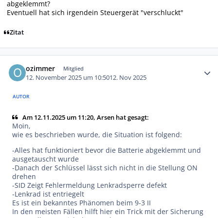
abgeklemmt?
Eventuell hat sich irgendein Steuergerät "verschluckt"
Zitat
Autor-Statistiken
ozimmer
Mitglied
12. November 2025 um 10:50
12. Nov 2025
AUTOR
Am 12.11.2025 um 11:20, Arsen hat gesagt:
Moin,
wie es beschrieben wurde, die Situation ist folgend:
-Alles hat funktioniert bevor die Batterie abgeklemmt und
ausgetauscht wurde
-Danach der Schlüssel lässt sich nicht in die Stellung ON
drehen
-SID Zeigt Fehlermeldung Lenkradsperre defekt
-Lenkrad ist entriegelt
Es ist ein bekanntes Phänomen beim 9-3 II
In den meisten Fällen hilft hier ein Trick mit der Sicherung