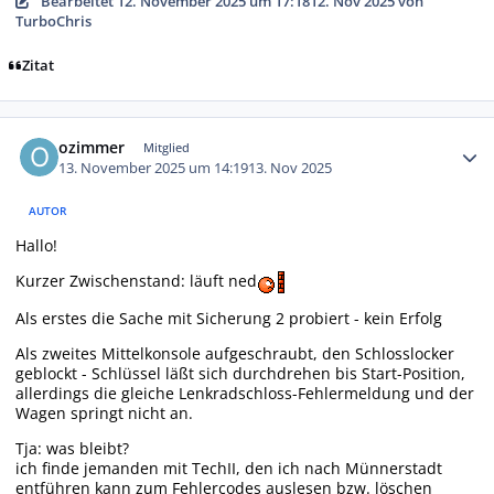
Bearbeitet
12. November 2025 um 17:18
12. Nov 2025
von
TurboChris
Zitat
Autor-Statistiken
ozimmer
Mitglied
13. November 2025 um 14:19
13. Nov 2025
AUTOR
Hallo!
Kurzer Zwischenstand: läuft ned
Als erstes die Sache mit Sicherung 2 probiert - kein Erfolg
Als zweites Mittelkonsole aufgeschraubt, den Schlosslocker
geblockt - Schlüssel läßt sich durchdrehen bis Start-Position,
allerdings die gleiche Lenkradschloss-Fehlermeldung und der
Wagen springt nicht an.
Tja: was bleibt?
ich finde jemanden mit TechII, den ich nach Münnerstadt
entführen kann zum Fehlercodes auslesen bzw. löschen