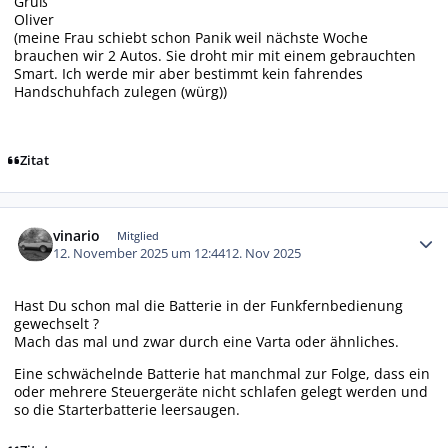
Gruß
Oliver
(meine Frau schiebt schon Panik weil nächste Woche
brauchen wir 2 Autos. Sie droht mir mit einem gebrauchten
Smart. Ich werde mir aber bestimmt kein fahrendes
Handschuhfach zulegen (würg))
Zitat
Autor-Statistiken
vinario
Mitglied
12. November 2025 um 12:44
12. Nov 2025
Hast Du schon mal die Batterie in der Funkfernbedienung
gewechselt ?
Mach das mal und zwar durch eine Varta oder ähnliches.
Eine schwächelnde Batterie hat manchmal zur Folge, dass ein
oder mehrere Steuergeräte nicht schlafen gelegt werden und
so die Starterbatterie leersaugen.