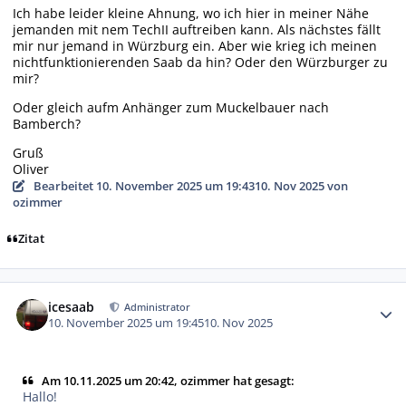
Ich habe leider kleine Ahnung, wo ich hier in meiner Nähe
jemanden mit nem TechII auftreiben kann. Als nächstes fällt
mir nur jemand in Würzburg ein. Aber wie krieg ich meinen
nichtfunktionierenden Saab da hin? Oder den Würzburger zu
mir?
Oder gleich aufm Anhänger zum Muckelbauer nach
Bamberch?
Gruß
Oliver
Bearbeitet
10. November 2025 um 19:43
10. Nov 2025
von
ozimmer
Zitat
Autor-Statistiken
icesaab
Administrator
10. November 2025 um 19:45
10. Nov 2025
Am 10.11.2025 um 20:42, ozimmer hat gesagt:
Hallo!