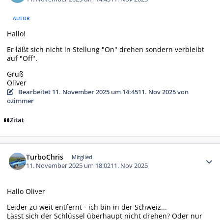
AUTOR
Hallo!
Er läßt sich nicht in Stellung "On" drehen sondern verbleibt
auf "Off".
Gruß
Oliver
Bearbeitet
11. November 2025 um 14:45
11. Nov 2025
von
ozimmer
Zitat
Autor-Statistiken
TurboChris
Mitglied
11. November 2025 um 18:02
11. Nov 2025
Hallo Oliver
Leider zu weit entfernt - ich bin in der Schweiz...
Lässt sich der Schlüssel überhaupt nicht drehen? Oder nur