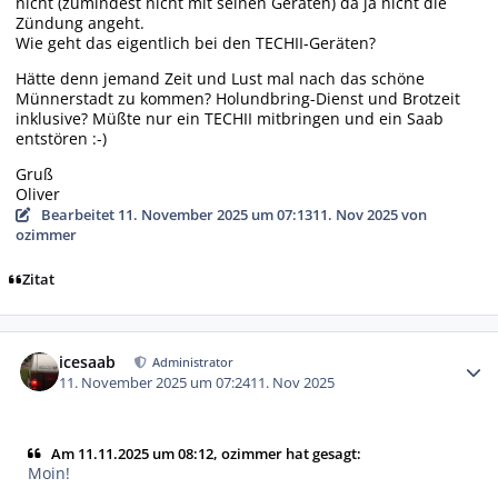
nicht (zumindest nicht mit seinen Geräten) da ja nicht die
Zündung angeht.
Wie geht das eigentlich bei den TECHII-Geräten?
Hätte denn jemand Zeit und Lust mal nach das schöne
Münnerstadt zu kommen? Holundbring-Dienst und Brotzeit
inklusive? Müßte nur ein TECHII mitbringen und ein Saab
entstören :-)
Gruß
Oliver
Bearbeitet
11. November 2025 um 07:13
11. Nov 2025
von
ozimmer
Zitat
Autor-Statistiken
icesaab
Administrator
11. November 2025 um 07:24
11. Nov 2025
Am 11.11.2025 um 08:12, ozimmer hat gesagt:
Moin!