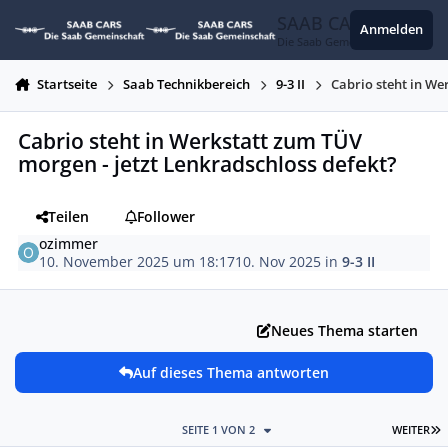
Zum Inhalt springen
SAAB CARS
Anmelden
Die Saab Gemeinschaft
Startseite
Saab Technikbereich
9-3 II
Cabrio steht in We
Cabrio steht in Werkstatt zum TÜV
morgen - jetzt Lenkradschloss defekt?
Teilen
Follower
ozimmer
10. November 2025 um 18:17
10. Nov 2025
in
9-3 II
Neues Thema starten
Auf dieses Thema antworten
L
SEITE 1 VON 2
WEITER