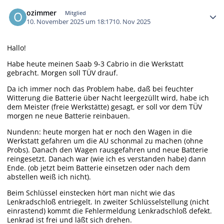
Autor-Statistiken
ozimmer
Mitglied
10. November 2025 um 18:17
10. Nov 2025
Hallo!
Habe heute meinen Saab 9-3 Cabrio in die Werkstatt
gebracht. Morgen soll TÜV drauf.
Da ich immer noch das Problem habe, daß bei feuchter
Witterung die Batterie über Nacht leergezüllt wird, habe ich
dem Meister (freie Werkstätte) gesagt, er soll vor dem TÜV
morgen ne neue Batterie reinbauen.
Nundenn: heute morgen hat er noch den Wagen in die
Werkstatt gefahren um die AU schonmal zu machen (ohne
Probs). Danach den Wagen rausgefahren und neue Batterie
reingesetzt. Danach war (wie ich es verstanden habe) dann
Ende. (ob jetzt beim Batterie einsetzen oder nach dem
abstellen weiß ich nicht).
Beim Schlüssel einstecken hört man nicht wie das
Lenkradschloß entriegelt. In zweiter Schlüsselstellung (nicht
einrastend) kommt die Fehlermeldung Lenkradschloß defekt.
Lenkrad ist frei und läßt sich drehen.