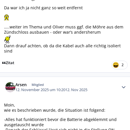
Da war ich ja nicht ganz so weit entfernt
…..weiter im Thema und Oliver muss ggf. die Möhre aus dem
Zündschloss ausbauen - oder war’s andersherum
Dann drauf achten, ob da die Kabel auch alle richtig isoliert
sind
Zitat
2
Autor-Statistiken
Arsen
Mitglied
12. November 2025 um 10:20
12. Nov 2025
Moin,
wie es beschrieben wurde, die Situation ist folgend:
-Alles hat funktioniert bevor die Batterie abgeklemmt und
ausgetauscht wurde
-Danach der Schlüssel lässt sich nicht in die Stellung ON