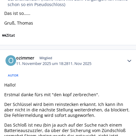
schon so ein Pseudoschloss)
Das ist so……
Gruß, Thomas
Zitat
Autor-Statistiken
ozimmer
Mitglied
11. November 2025 um 18:28
11. Nov 2025
AUTOR
Hallo!
Erstmal danke fürs mit "den kopf zerbrechen".
Der Schlüssel wird beim reinstecken erkannt. Ich kann ihn
aber nicht in die nächste Stellung weiterdrehen, da blockiert.
Die Fehlermeldung wird sofort ausgeworfen.
Das Schloß ist neu (bin ja auch auf der Suche nach einem
Batterieauszuzzler, da über der Sicherung vom Zündschloß
vermehrt Strom abging wurde das getauscht, zieht jetzt