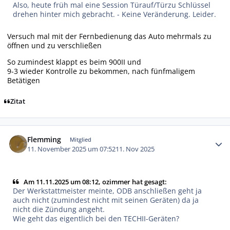
Also, heute früh mal eine Session Türauf/Türzu Schlüssel
drehen hinter mich gebracht. - Keine Veränderung. Leider.
Versuch mal mit der Fernbedienung das Auto mehrmals zu
öffnen und zu verschließen
So zumindest klappt es beim 900II und
9-3 wieder Kontrolle zu bekommen, nach fünfmaligem
Betätigen
Zitat
Autor-Statistiken
Flemming
Mitglied
11. November 2025 um 07:52
11. Nov 2025
Am 11.11.2025 um 08:12, ozimmer hat gesagt:
Der Werkstattmeister meinte, ODB anschließen geht ja
auch nicht (zumindest nicht mit seinen Geräten) da ja
nicht die Zündung angeht.
Wie geht das eigentlich bei den TECHII-Geräten?