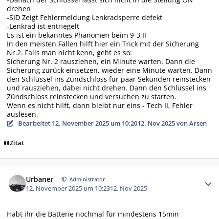
drehen
-SID Zeigt Fehlermeldung Lenkradsperre defekt
-Lenkrad ist entriegelt
Es ist ein bekanntes Phänomen beim 9-3 II
In den meisten Fällen hilft hier ein Trick mit der Sicherung
Nr.2. Falls man nicht kenn, geht es so:
Sicherung Nr. 2 rausziehen, ein Minute warten. Dann die
Sicherung zurück einsetzen, wieder eine Minute warten. Dann
den Schlüssel ins Zündschloss für paar Sekunden reinstecken
und rausziehen, dabei nicht drehen. Dann den Schlüssel ins
Zündschloss reinstecken und versuchen zu starten.
Wenn es nicht hilft, dann bleibt nur eins - Tech II, Fehler
auslesen.
Bearbeitet
12. November 2025 um 10:20
12. Nov 2025
von Arsen
Zitat
Autor-Statistiken
Urbaner
Administrator
12. November 2025 um 10:23
12. Nov 2025
Habt ihr die Batterie nochmal für mindestens 15min