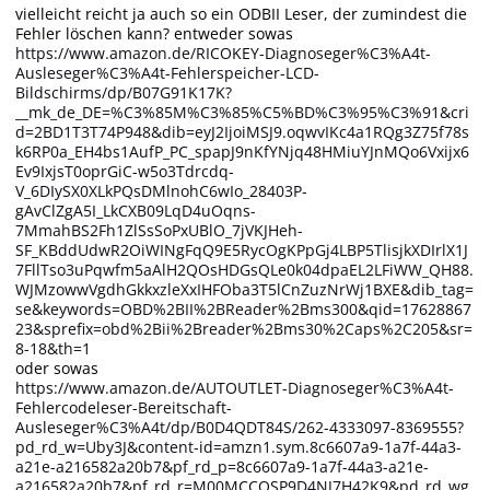
vielleicht reicht ja auch so ein ODBII Leser, der zumindest die
Fehler löschen kann? entweder sowas
https://www.amazon.de/RICOKEY-Diagnoseger%C3%A4t-
Ausleseger%C3%A4t-Fehlerspeicher-LCD-
Bildschirms/dp/B07G91K17K?
__mk_de_DE=%C3%85M%C3%85%C5%BD%C3%95%C3%91&cri
d=2BD1T3T74P948&dib=eyJ2IjoiMSJ9.oqwvIKc4a1RQg3Z75f78s
k6RP0a_EH4bs1AufP_PC_spapJ9nKfYNjq48HMiuYJnMQo6Vxijx6
Ev9IxjsT0oprGiC-w5o3Tdrcdq-
V_6DIySX0XLkPQsDMlnohC6wIo_28403P-
gAvClZgA5I_LkCXB09LqD4uOqns-
7MmahBS2Fh1ZlSsSoPxUBlO_7jVKJHeh-
SF_KBddUdwR2OiWINgFqQ9E5RycOgKPpGj4LBP5TlisjkXDIrlX1J
7FllTso3uPqwfm5aAlH2QOsHDGsQLe0k04dpaEL2LFiWW_QH88.
WJMzowwVgdhGkkxzleXxIHFOba3T5lCnZuzNrWj1BXE&dib_tag=
se&keywords=OBD%2BII%2BReader%2Bms300&qid=17628867
23&sprefix=obd%2Bii%2Breader%2Bms30%2Caps%2C205&sr=
8-18&th=1
oder sowas
https://www.amazon.de/AUTOUTLET-Diagnoseger%C3%A4t-
Fehlercodeleser-Bereitschaft-
Ausleseger%C3%A4t/dp/B0D4QDT84S/262-4333097-8369555?
pd_rd_w=Uby3J&content-id=amzn1.sym.8c6607a9-1a7f-44a3-
a21e-a216582a20b7&pf_rd_p=8c6607a9-1a7f-44a3-a21e-
a216582a20b7&pf_rd_r=M00MCCQSP9D4NJ7H42K9&pd_rd_wg