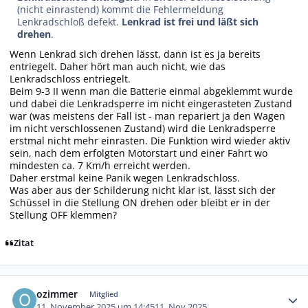
(nicht einrastend) kommt die Fehlermeldung
Lenkradschloß defekt.
Lenkrad ist frei und läßt sich
drehen
.
Wenn Lenkrad sich drehen lässt, dann ist es ja bereits
entriegelt. Daher hört man auch nicht, wie das
Lenkradschloss entriegelt.
Beim 9-3 II wenn man die Batterie einmal abgeklemmt wurde
und dabei die Lenkradsperre im nicht eingerasteten Zustand
war (was meistens der Fall ist - man repariert ja den Wagen
im nicht verschlossenen Zustand) wird die Lenkradsperre
erstmal nicht mehr einrasten. Die Funktion wird wieder aktiv
sein, nach dem erfolgten Motorstart und einer Fahrt wo
mindesten ca. 7 Km/h erreicht werden.
Daher erstmal keine Panik wegen Lenkradschloss.
Was aber aus der Schilderung nicht klar ist, lässt sich der
Schüssel in die Stellung ON drehen oder bleibt er in der
Stellung OFF klemmen?
Zitat
Autor-Statistiken
ozimmer
Mitglied
11. November 2025 um 14:45
11. Nov 2025