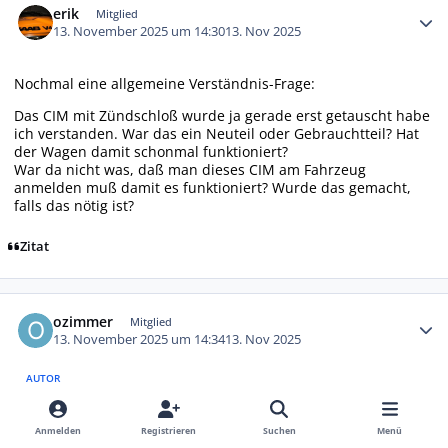
erik
Mitglied
13. November 2025 um 14:30
13. Nov 2025
Nochmal eine allgemeine Verständnis-Frage:
Das CIM mit Zündschloß wurde ja gerade erst getauscht habe
ich verstanden. War das ein Neuteil oder Gebrauchtteil? Hat
der Wagen damit schonmal funktioniert?
War da nicht was, daß man dieses CIM am Fahrzeug
anmelden muß damit es funktioniert? Wurde das gemacht,
falls das nötig ist?
Zitat
Autor-Statistiken
ozimmer
Mitglied
13. November 2025 um 14:34
13. Nov 2025
AUTOR
Hallo!
Anmelden
Registrieren
Suchen
Menü
Ja, das Schloss wurde gegen ein neues getauscht und