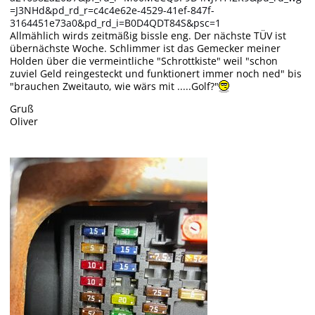
=J3NHd&pd_rd_r=c4c4e62e-4529-41ef-847f-
3164451e73a0&pd_rd_i=B0D4QDT84S&psc=1
Allmählich wirds zeitmäßig bissle eng. Der nächste TÜV ist
übernächste Woche. Schlimmer ist das Gemecker meiner
Holden über die vermeintliche "Schrottkiste" weil "schon
zuviel Geld reingesteckt und funktionert immer noch ned" bis
"brauchen Zweitauto, wie wärs mit .....Golf?"
Gruß
Oliver