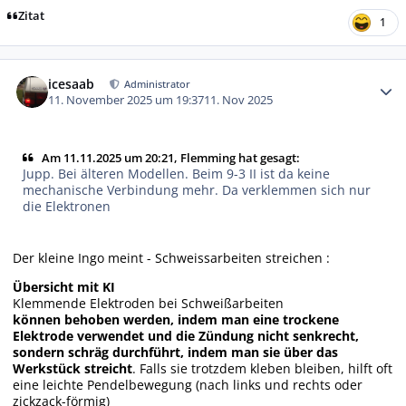
Zitat
1
Autor-Statistiken
icesaab
Administrator
11. November 2025 um 19:37
11. Nov 2025
Am 11.11.2025 um 20:21, Flemming hat gesagt:
Jupp. Bei älteren Modellen. Beim 9-3 II ist da keine
mechanische Verbindung mehr. Da verklemmen sich nur
die Elektronen
Der kleine Ingo meint - Schweissarbeiten streichen :
Übersicht mit KI
Klemmende Elektroden bei
Schweißarbeiten
können behoben werden, indem man eine trockene
Elektrode verwendet und die Zündung nicht senkrecht,
sondern schräg durchführt, indem man sie über das
Werkstück streicht
. Falls sie trotzdem kleben bleiben, hilft oft
eine leichte Pendelbewegung (nach links und rechts oder
zickzack-förmig)