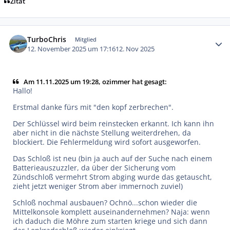
Zitat
Autor-Statistiken
TurboChris
Mitglied
12. November 2025 um 17:16
12. Nov 2025
Am 11.11.2025 um 19:28, ozimmer hat gesagt:
Hallo!
Erstmal danke fürs mit "den kopf zerbrechen".
Der Schlüssel wird beim reinstecken erkannt. Ich kann ihn
aber nicht in die nächste Stellung weiterdrehen, da
blockiert. Die Fehlermeldung wird sofort ausgeworfen.
Das Schloß ist neu (bin ja auch auf der Suche nach einem
Batterieauszuzzler, da über der Sicherung vom
Zündschloß vermehrt Strom abging wurde das getauscht,
zieht jetzt weniger Strom aber immernoch zuviel)
Schloß nochmal ausbauen? Ochnö...schon wieder die
Mittelkonsole komplett auseinandernehmen? Naja: wenn
ich daduch die Möhre zum starten kriege und sich dann