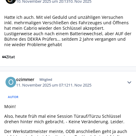
10. November 2025 um 20:13
10. Nov 2025
Hatte ich auch. Mit viel Geduld und unzähligen Versuchen
inkl. mehrmaligen Verschließen des Fahrzeuges und Öffnens
hat mein Cabrio wieder den Schlüssel akzeptiert.
Lustigerweise auch nach einem Batteriewechsel, aber AUF der
Bühne des DEKRA Prüfers… seitdem 2 Jahre vergangen und
nie wieder Probleme gehabt
Zitat
Autor-Statistiken
ozimmer
Mitglied
11. November 2025 um 07:12
11. Nov 2025
AUTOR
Moin!
Also, heute früh mal eine Session Türauf/Türzu Schlüssel
drehen hinter mich gebracht. - Keine Veränderung. Leider.
Der Werkstattmeister meinte, ODB anschließen geht ja auch