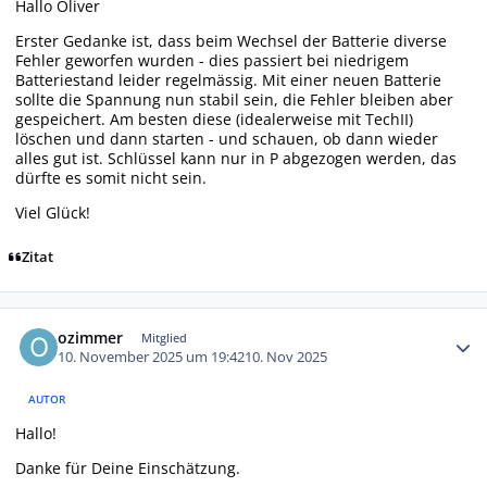
Hallo Oliver
Erster Gedanke ist, dass beim Wechsel der Batterie diverse
Fehler geworfen wurden - dies passiert bei niedrigem
Batteriestand leider regelmässig. Mit einer neuen Batterie
sollte die Spannung nun stabil sein, die Fehler bleiben aber
gespeichert. Am besten diese (idealerweise mit TechII)
löschen und dann starten - und schauen, ob dann wieder
alles gut ist. Schlüssel kann nur in P abgezogen werden, das
dürfte es somit nicht sein.
Viel Glück!
Zitat
Autor-Statistiken
ozimmer
Mitglied
10. November 2025 um 19:42
10. Nov 2025
AUTOR
Hallo!
Danke für Deine Einschätzung.