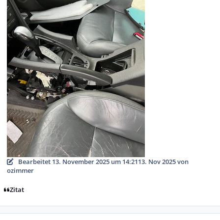
Bearbeitet
13. November 2025 um 14:21
13. Nov 2025
von
ozimmer
Zitat
Autor-Statistiken