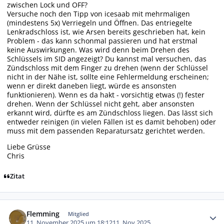
zwischen Lock und OFF?
Versuche noch den Tipp von icesaab mit mehrmaligen
(mindestens 5x) Verriegeln und Öffnen. Das entriegelte
Lenkradschloss ist, wie Arsen bereits geschrieben hat, kein
Problem - das kann schonmal passieren und hat erstmal
keine Auswirkungen. Was wird denn beim Drehen des
Schlüssels im SID angezeigt? Du kannst mal versuchen, das
Zündschloss mit dem Finger zu drehen (wenn der Schlüssel
nicht in der Nähe ist, sollte eine Fehlermeldung erscheinen;
wenn er direkt daneben liegt, würde es ansonsten
funktionieren). Wenn es da hakt - vorsichtig etwas (!) fester
drehen. Wenn der Schlüssel nicht geht, aber ansonsten
erkannt wird, dürfte es am Zündschloss liegen. Das lässt sich
entweder reinigen (in vielen Fällen ist es damit behoben) oder
muss mit dem passenden Reparatursatz gerichtet werden.
Liebe Grüsse
Chris
Zitat
Autor-Statistiken
Flemming
Mitglied
11. November 2025 um 18:12
11. Nov 2025