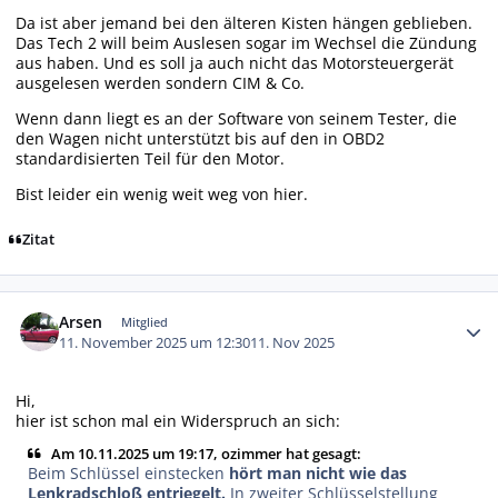
Da ist aber jemand bei den älteren Kisten hängen geblieben.
Das Tech 2 will beim Auslesen sogar im Wechsel die Zündung
aus haben. Und es soll ja auch nicht das Motorsteuergerät
ausgelesen werden sondern CIM & Co.
Wenn dann liegt es an der Software von seinem Tester, die
den Wagen nicht unterstützt bis auf den in OBD2
standardisierten Teil für den Motor.
Bist leider ein wenig weit weg von hier.
Zitat
Autor-Statistiken
Arsen
Mitglied
11. November 2025 um 12:30
11. Nov 2025
Hi,
hier ist schon mal ein Widerspruch an sich:
Am 10.11.2025 um 19:17, ozimmer hat gesagt:
Beim Schlüssel einstecken
hört man nicht wie das
Lenkradschloß entriegelt.
In zweiter Schlüsselstellung