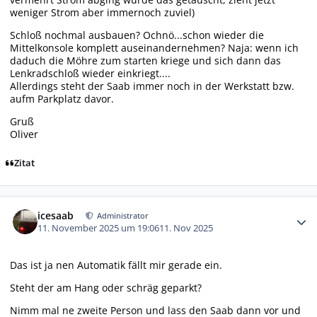
weniger Strom aber immernoch zuviel)
Schloß nochmal ausbauen? Ochnö...schon wieder die
Mittelkonsole komplett auseinandernehmen? Naja: wenn ich
daduch die Möhre zum starten kriege und sich dann das
Lenkradschloß wieder einkriegt....
Allerdings steht der Saab immer noch in der Werkstatt bzw.
aufm Parkplatz davor.
Gruß
Oliver
Zitat
Autor-Statistiken
icesaab
Administrator
11. November 2025 um 19:06
11. Nov 2025
Das ist ja nen Automatik fällt mir gerade ein.
Steht der am Hang oder schräg geparkt?
Nimm mal ne zweite Person und lass den Saab dann vor und