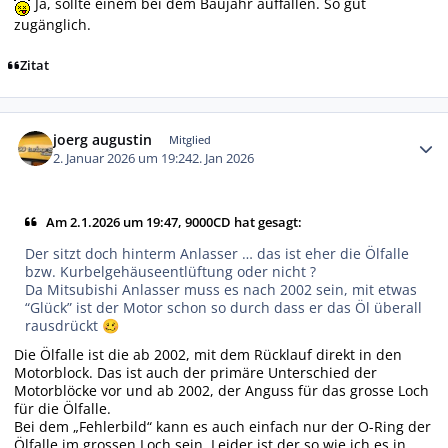
Ja, sollte einem bei dem Baujahr auffallen. So gut
zugänglich.
Zitat
Autor-Statistiken
joerg augustin
Mitglied
2. Januar 2026 um 19:24
2. Jan 2026
Am 2.1.2026 um 19:47, 9000CD hat gesagt:
Der sitzt doch hinterm Anlasser … das ist eher die Ölfalle
bzw. Kurbelgehäuseentlüftung oder nicht ?
Da Mitsubishi Anlasser muss es nach 2002 sein, mit etwas
“Glück” ist der Motor schon so durch dass er das Öl überall
rausdrückt
🥴
Die Ölfalle ist die ab 2002, mit dem Rücklauf direkt in den
Motorblock. Das ist auch der primäre Unterschied der
Motorblöcke vor und ab 2002, der Anguss für das grosse Loch
für die Ölfalle.
Bei dem „Fehlerbild“ kann es auch einfach nur der O-Ring der
Ölfalle im grossen Loch sein. Leider ist der so wie ich es in