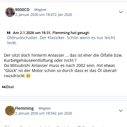
Autor-Statistiken
9000CD
Mitglied
2. Januar 2026 um 18:47
2. Jan 2026
Am 2.1.2026 um 18:31, Flemming hat gesagt:
Öldruckschalter. Der Klassiker. Schön wenn es nur leicht
leckt.
Der sitzt doch hinterm Anlasser … das ist eher die Ölfalle bzw.
Kurbelgehäuseentlüftung oder nicht ?
Da Mitsubishi Anlasser muss es nach 2002 sein, mit etwas
“Glück” ist der Motor schon so durch dass er das Öl überall
rausdrückt
🥴
Zitat
Autor-Statistiken
Flemming
Mitglied
2. Januar 2026 um 18:54
2. Jan 2026