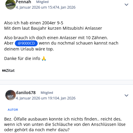
Pennah
Mitglied
4. Januar 2026 um 15:47
4. Jan 2026
Also ich hab einen 2004er 9-5
Mit dem laut Baujahr kurzen Mitsubishi Anlasser
Also brauch ich doch einen Anlasser mit 10 Zähnen.
Aber
wenn du nochmal schauen kannst nach
@9000CD
deinem Urlaub wäre top.
Danke für die info
🙏
Zitat
Autor-Statistiken
danilo678
Mitglied
4. Januar 2026 um 19:10
4. Jan 2026
AUTOR
Bez. Ölfalle ausbauen konnte ich nichts finden.. reicht des,
wenn ich von unten die Schläuche von den Anschlüssen löse
oder gehört da noch mehr dazu?