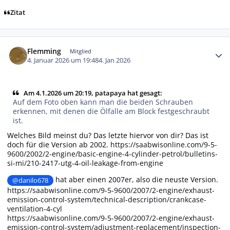
Zitat
Autor-Statistiken
Flemming
Mitglied
4. Januar 2026 um 19:48
4. Jan 2026
Am 4.1.2026 um 20:19, patapaya hat gesagt:
Auf dem Foto oben kann man die beiden Schrauben
erkennen, mit denen die Ölfalle am Block festgeschraubt
ist.
Welches Bild meinst du? Das letzte hiervor von dir? Das ist
doch für die Version ab 2002.
https://saabwisonline.com/9-5-
9600/2002/2-engine/basic-engine-4-cylinder-petrol/bulletins-
si-mi/210-2417-utg-4-oil-leakage-from-engine
hat aber einen 2007er, also die neuste Version.
@danilo678
https://saabwisonline.com/9-5-9600/2007/2-engine/exhaust-
emission-control-system/technical-description/crankcase-
ventilation-4-cyl
https://saabwisonline.com/9-5-9600/2007/2-engine/exhaust-
emission-control-system/adjustment-replacement/inspection-