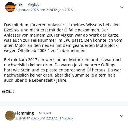
erik
Mitglied
2. Januar 2026 um 21:43
2. Jan 2026
Das mit dem kürzeren Anlasser ist meines Wissens bei allen
B2x5 so, und nicht erst mit der Ölfalle gekommen. Der
Anlasser von meinem 2001er Viggen war ab Werk der kurze,
was auch zur Teilenummer im EPC passt. Den konnte ich vom
alten Motor an den neuen mit dem geänderten Motorblock
wegen Ölfalle ab 2005 1 zu 1 übernehmen.
Bei mir kam 2017 ein werksneuer Motor rein und es war dort
nachweislich keiner dran. Da waren jetzt mehrere O-Ringe
hart wie Stein und es pisste entsprechend Öl heraus. Da war
nachweislich keiner dran, aber die Gummiteile altern halt
auch über die Lebenszeit / Jahre.
Zitat
Autor-Statistiken
Flemming
Mitglied
2. Januar 2026 um 22:37
2. Jan 2026