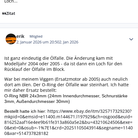
Loch...
Zitat
Autor-Statistiken
erik
Mitglied
2. Januar 2026 um 20:50
2. Jan 2026
Ist ganz eindeutig die Ölfalle. Die Änderung kam mit
Modelljahr 2004 oder 2005 - da ist dann ein Loch für den
Rücklauf der Ölfalle im Block.
War bei meinem Viggen (Ersatzmotor ab 2005) auch neulich
dort am ölen. Der O-Ring der Ölfalle war steinhart. Ich hatte
mir daher Ersatz bestellt:
O-Ring NBR 24x3mm (24mm Innendurchmesser, Schnurstärke
3mm, Außendurchmesser 30mm)
https://www.ebay.de/itm/325717329230?
Bestellt hatte ich hier:
mkpid=0&emsid=e11400.m144671.l197929&ch=osgood&euid=
816252aaf16e4ee9b61fe313a860a5e2&bu=43210624506&exe=
0&ext=0&osub=-1%7E1&crd=20251105043914&segname=1140
0&var=514737828182