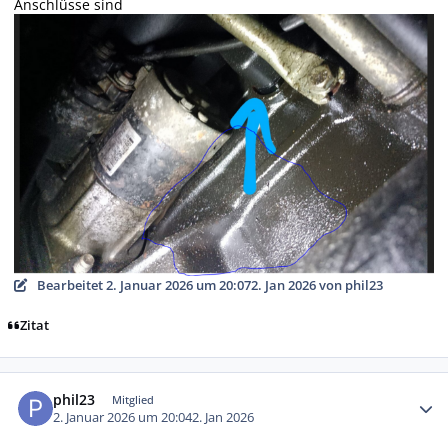
Anschlüsse sind
Bearbeitet
2. Januar 2026 um 20:07
2. Jan 2026
von phil23
Zitat
Autor-Statistiken
phil23
Mitglied
2. Januar 2026 um 20:04
2. Jan 2026