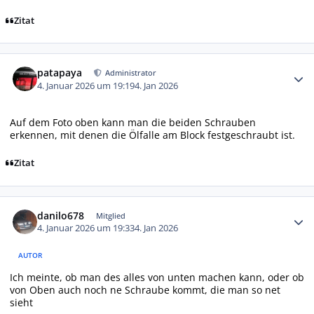
Zitat
Autor-Statistiken
patapaya
Administrator
4. Januar 2026 um 19:19
4. Jan 2026
Auf dem Foto oben kann man die beiden Schrauben
erkennen, mit denen die Ölfalle am Block festgeschraubt ist.
Zitat
Autor-Statistiken
danilo678
Mitglied
4. Januar 2026 um 19:33
4. Jan 2026
AUTOR
Ich meinte, ob man des alles von unten machen kann, oder ob
von Oben auch noch ne Schraube kommt, die man so net
sieht