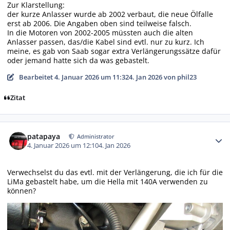
Zur Klarstellung:
der kurze Anlasser wurde ab 2002 verbaut, die neue Ölfalle
erst ab 2006. Die Angaben oben sind teilweise falsch.
In die Motoren von 2002-2005 müssten auch die alten
Anlasser passen, das/die Kabel sind evtl. nur zu kurz. Ich
meine, es gab von Saab sogar extra Verlängerungssätze dafür
oder jemand hatte sich da was gebastelt.
Bearbeitet
4. Januar 2026 um 11:32
4. Jan 2026
von phil23
Zitat
Autor-Statistiken
patapaya
Administrator
4. Januar 2026 um 12:10
4. Jan 2026
Verwechselst du das evtl. mit der Verlängerung, die ich für die
LiMa gebastelt habe, um die Hella mit 140A verwenden zu
können?