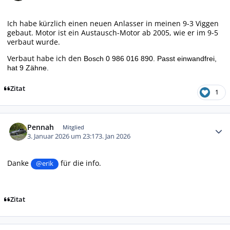
Ich habe kürzlich einen neuen Anlasser in meinen 9-3 Viggen
gebaut. Motor ist ein Austausch-Motor ab 2005, wie er im 9-5
verbaut wurde.
Verbaut habe ich den
Bosch 0 986 016 890. Passt einwandfrei,
hat 9 Zähne.
Zitat
1
Autor-Statistiken
Pennah
Mitglied
3. Januar 2026 um 23:17
3. Jan 2026
Danke
für die info.
@erik
Zitat
Autor-Statistiken