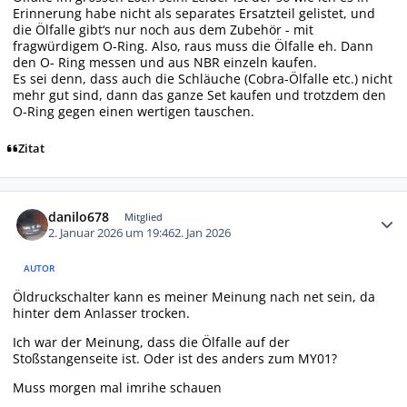
Erinnerung habe nicht als separates Ersatzteil gelistet, und
die Ölfalle gibt‘s nur noch aus dem Zubehör - mit
fragwürdigem O-Ring. Also, raus muss die Ölfalle eh. Dann
den O- Ring messen und aus NBR einzeln kaufen.
Es sei denn, dass auch die Schläuche (Cobra-Ölfalle etc.) nicht
mehr gut sind, dann das ganze Set kaufen und trotzdem den
O-Ring gegen einen wertigen tauschen.
Zitat
Autor-Statistiken
danilo678
Mitglied
2. Januar 2026 um 19:46
2. Jan 2026
AUTOR
Öldruckschalter kann es meiner Meinung nach net sein, da
hinter dem Anlasser trocken.
Ich war der Meinung, dass die Ölfalle auf der
Stoßstangenseite ist. Oder ist des anders zum MY01?
Muss morgen mal imrihe schauen