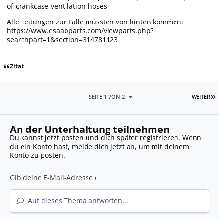
of-crankcase-ventilation-hoses
Alle Leitungen zur Falle müssten von hinten kommen:
https://www.esaabparts.com/viewparts.php?
searchpart=1&section=314781123
Zitat
L
SEITE 1 VON 2
WEITER
An der Unterhaltung teilnehmen
Du kannst jetzt posten und dich später registrieren. Wenn
du ein Konto hast,
melde dich jetzt an
, um mit deinem
Konto zu posten.
Auf dieses Thema antworten...