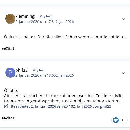
Autor-Statistiken
Flemming
Mitglied
2. Januar 2026 um 17:31
2. Jan 2026
Öldruckschalter. Der Klassiker. Schön wenn es nur leicht leckt.
Zitat
Autor-Statistiken
phil23
Mitglied
2. Januar 2026 um 18:05
2. Jan 2026
Ölfalle.
Aber erst versuchen, herauszufinden, welches Teil leckt. Mit
Bremsenreiniger absprühen, trocken blasen, Motor starten.
Bearbeitet
2. Januar 2026 um 20:10
2. Jan 2026
von phil23
Zitat
1