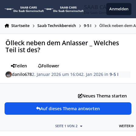
Zum Inhalt springen
SAAB CARS
Anmelden
Die Saab Gemeinschaft
Startseite
Saab Technikbereich
9-5 I
Ölleck neben dem An
Ölleck neben dem Anlasser _ Welches
Teil ist des?
Teilen
Follower
danilo678
2. Januar 2026 um 16:04
2. Jan 2026
in
9-5 I
Neues Thema starten
Auf dieses Thema antworten
L
SEITE 1 VON 2
WEITER
Autor-Statistiken