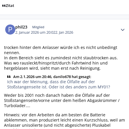
Zitat
Autor-Statistiken
phil23
Mitglied
2. Januar 2026 um 20:02
2. Jan 2026
trocken hinter dem Anlasser würde ich es nicht unbedingt
nennen.
In dem Bereich sieht es zumindest nicht staubtrocken aus.
Was wo rausleckt/hinspritzt/durch Fahrtwind hin und
hergeblasen wird, sieht man erst nach Reinigung.
Am 2.1.2026 um 20:46, danilo678 hat gesagt:
Ich war der Meinung, dass die Ölfalle auf der
Stoßstangenseite ist. Oder ist des anders zum MY01?
Weder bis 2001 noch danach haben die Ölfalle auf der
Stoßstangenseite/vorne unter dem heißen Abgaskrümmer /
Turbolader....
Hinweis: vor den Arbeiten da am besten die Batterie
abklemmen, man produziert leicht einen Kurzschluss, weil am
Anlasser unisolierte (und nicht abgesicherte) Pluskabel