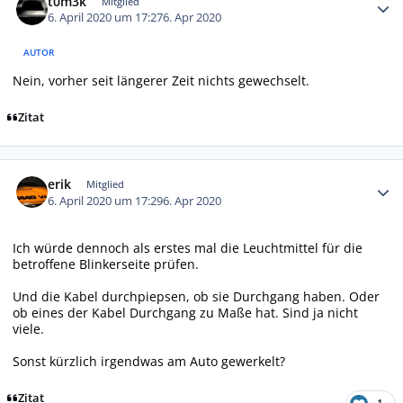
t0m3k
Mitglied
6. April 2020 um 17:27
6. Apr 2020
AUTOR
Nein, vorher seit längerer Zeit nichts gewechselt.
Zitat
Autor-Statistiken
erik
Mitglied
6. April 2020 um 17:29
6. Apr 2020
Ich würde dennoch als erstes mal die Leuchtmittel für die
betroffene Blinkerseite prüfen.
Und die Kabel durchpiepsen, ob sie Durchgang haben. Oder
ob eines der Kabel Durchgang zu Maße hat. Sind ja nicht
viele.
Sonst kürzlich irgendwas am Auto gewerkelt?
Zitat