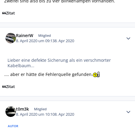
Zweifel sind also bis zu vier Blinkerlampen vorhanden.
Zitat
Autor-Statistiken
RainerW
Mitglied
8. April 2020 um 09:13
8. Apr 2020
Lieber eine defekte Sicherung als ein verschmorter
Kabelbaum...
.... aber er hätte die Fehlerquelle gefunden.
Zitat
Autor-Statistiken
t0m3k
Mitglied
8. April 2020 um 10:10
8. Apr 2020
AUTOR