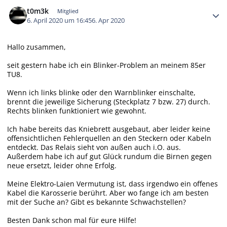
Autor-Statistiken
t0m3k
Mitglied
6. April 2020 um 16:45
6. Apr 2020
Hallo zusammen,
seit gestern habe ich ein Blinker-Problem an meinem 85er
TU8.
Wenn ich links blinke oder den Warnblinker einschalte,
brennt die jeweilige Sicherung (Steckplatz 7 bzw. 27) durch.
Rechts blinken funktioniert wie gewohnt.
Ich habe bereits das Kniebrett ausgebaut, aber leider keine
offensichtlichen Fehlerquellen an den Steckern oder Kabeln
entdeckt. Das Relais sieht von außen auch i.O. aus.
Außerdem habe ich auf gut Glück rundum die Birnen gegen
neue ersetzt, leider ohne Erfolg.
Meine Elektro-Laien Vermutung ist, dass irgendwo ein offenes
Kabel die Karosserie berührt. Aber wo fange ich am besten
mit der Suche an? Gibt es bekannte Schwachstellen?
Besten Dank schon mal für eure Hilfe!