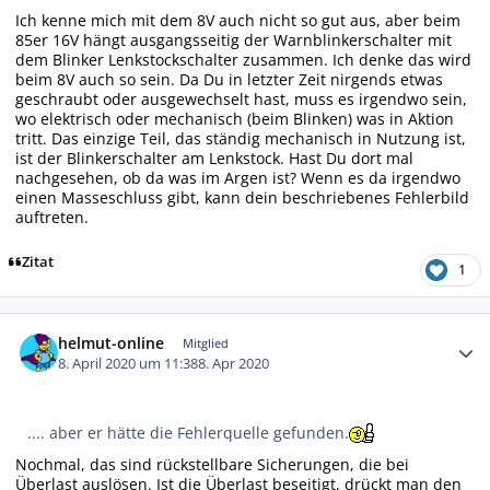
Ich kenne mich mit dem 8V auch nicht so gut aus, aber beim
85er 16V hängt ausgangsseitig der Warnblinkerschalter mit
dem Blinker Lenkstockschalter zusammen. Ich denke das wird
beim 8V auch so sein. Da Du in letzter Zeit nirgends etwas
geschraubt oder ausgewechselt hast, muss es irgendwo sein,
wo elektrisch oder mechanisch (beim Blinken) was in Aktion
tritt. Das einzige Teil, das ständig mechanisch in Nutzung ist,
ist der Blinkerschalter am Lenkstock. Hast Du dort mal
nachgesehen, ob da was im Argen ist? Wenn es da irgendwo
einen Masseschluss gibt, kann dein beschriebenes Fehlerbild
auftreten.
Zitat
1
Autor-Statistiken
helmut-online
Mitglied
8. April 2020 um 11:38
8. Apr 2020
.... aber er hätte die Fehlerquelle gefunden.
Nochmal, das sind rückstellbare Sicherungen, die bei
Überlast auslösen. Ist die Überlast beseitigt, drückt man den