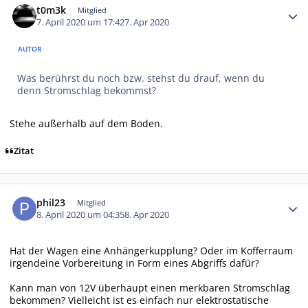
t0m3k
Mitglied
7. April 2020 um 17:42
7. Apr 2020
AUTOR
Was berührst du noch bzw. stehst du drauf, wenn du
denn Stromschlag bekommst?
Stehe außerhalb auf dem Boden.
Zitat
Autor-Statistiken
phil23
Mitglied
8. April 2020 um 04:35
8. Apr 2020
Hat der Wagen eine Anhängerkupplung? Oder im Kofferraum
irgendeine Vorbereitung in Form eines Abgriffs dafür?
Kann man von 12V überhaupt einen merkbaren Stromschlag
bekommen? Vielleicht ist es einfach nur elektrostatische