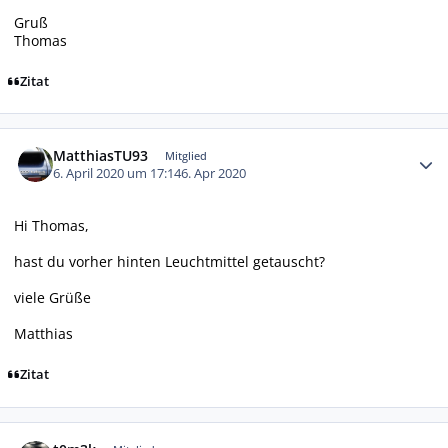
Gruß
Thomas
Zitat
Autor-Statistiken
MatthiasTU93
Mitglied
6. April 2020 um 17:14
6. Apr 2020
Hi Thomas,
hast du vorher hinten Leuchtmittel getauscht?
viele Grüße
Matthias
Zitat
Autor-Statistiken