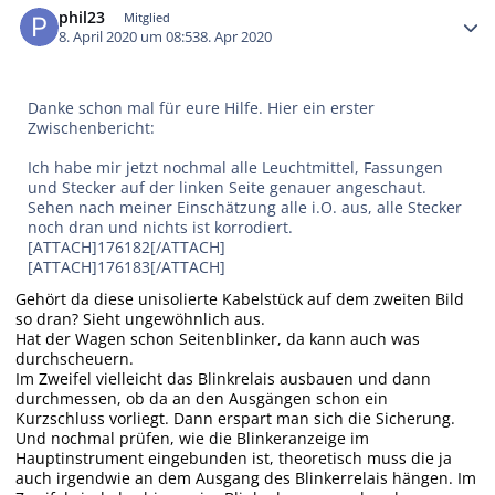
phil23
Mitglied
8. April 2020 um 08:53
8. Apr 2020
Danke schon mal für eure Hilfe. Hier ein erster
Zwischenbericht:
Ich habe mir jetzt nochmal alle Leuchtmittel, Fassungen
und Stecker auf der linken Seite genauer angeschaut.
Sehen nach meiner Einschätzung alle i.O. aus, alle Stecker
noch dran und nichts ist korrodiert.
[ATTACH]176182[/ATTACH]
[ATTACH]176183[/ATTACH]
Gehört da diese unisolierte Kabelstück auf dem zweiten Bild
so dran? Sieht ungewöhnlich aus.
Hat der Wagen schon Seitenblinker, da kann auch was
durchscheuern.
Im Zweifel vielleicht das Blinkrelais ausbauen und dann
durchmessen, ob da an den Ausgängen schon ein
Kurzschluss vorliegt. Dann erspart man sich die Sicherung.
Und nochmal prüfen, wie die Blinkeranzeige im
Hauptinstrument eingebunden ist, theoretisch muss die ja
auch irgendwie an dem Ausgang des Blinkerrelais hängen. Im