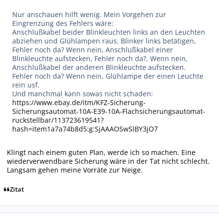
Nur anschauen hilft wenig. Mein Vorgehen zur
Eingrenzung des Fehlers wäre:
Anschlußkabel beider Blinkleuchten links an den Leuchten
abziehen und Glühlampen raus. Blinker links betätigen,
Fehler noch da? Wenn nein, Anschlußkabel einer
Blinkleuchte aufstecken, Fehler noch da?, Wenn nein,
Anschlußkabel der anderen Blinkleuchte aufstecken.
Fehler noch da? Wenn nein, Glühlampe der einen Leuchte
rein usf.
Und manchmal kann sowas nicht schaden:
https://www.ebay.de/itm/KFZ-Sicherung-
Sicherungsautomat-10A-E39-10A-Flachsicherungsautomat-
ruckstellbar/113723619541?
hash=item1a7a74b8d5:g:SjAAAOSwSlBY3jO7
Klingt nach einem guten Plan, werde ich so machen. Eine
wiederverwendbare Sicherung wäre in der Tat nicht schlecht.
Langsam gehen meine Vorräte zur Neige.
Zitat
Autor-Statistiken