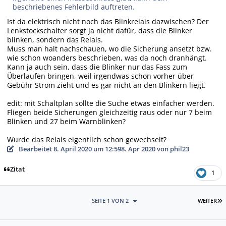
beschriebenes Fehlerbild auftreten.
Ist da elektrisch nicht noch das Blinkrelais dazwischen? Der
Lenkstockschalter sorgt ja nicht dafür, dass die Blinker
blinken, sondern das Relais.
Muss man halt nachschauen, wo die Sicherung ansetzt bzw.
wie schon woanders beschrieben, was da noch dranhängt.
Kann ja auch sein, dass die Blinker nur das Fass zum
Überlaufen bringen, weil irgendwas schon vorher über
Gebühr Strom zieht und es gar nicht an den Blinkern liegt.
edit: mit Schaltplan sollte die Suche etwas einfacher werden.
Fliegen beide Sicherungen gleichzeitig raus oder nur 7 beim
Blinken und 27 beim Warnblinken?
Wurde das Relais eigentlich schon gewechselt?
Bearbeitet
8. April 2020 um 12:59
8. Apr 2020
von phil23
Zitat
1
L
SEITE 1 VON 2
WEITER