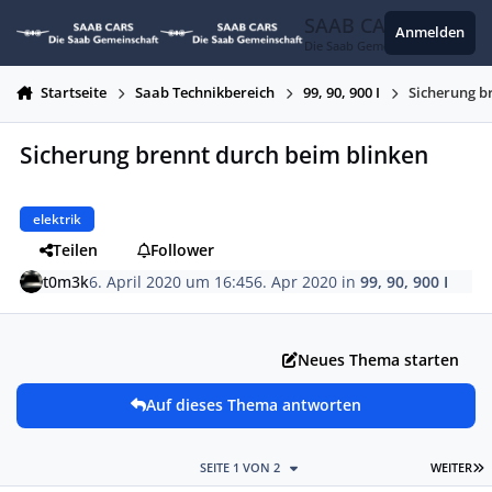
Zum Inhalt springen
SAAB CARS
Anmelden
Die Saab Gemeinschaft
Startseite
Saab Technikbereich
99, 90, 900 I
Sicherung b
Sicherung brennt durch beim blinken
elektrik
Teilen
Follower
t0m3k
6. April 2020 um 16:45
6. Apr 2020
in
99, 90, 900 I
Neues Thema starten
Auf dieses Thema antworten
L
SEITE 1 VON 2
WEITER