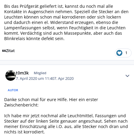
Bis das Prüfgerät geliefert ist, kannst du noch mal alle
Kontakte in Augenschein nehmen. Speziell die Stecker an den
Leuchten können schon mal korrodieren oder sich lockern
und dadurch einen el. Widerstand erzeugen, ebenso die
Lampenfassungen selbst, wenn Feuchtigkeit in die Leuchten
kommt. Verdächtig sind auch Massepunkte, aber auch das
Blinkrelais könnte defekt sein.
Zitat
1
Autor-Statistiken
t0m3k
Mitglied
7. April 2020 um 11:40
7. Apr 2020
AUTOR
Danke schon mal für eure Hilfe. Hier ein erster
Zwischenbericht:
Ich habe mir jetzt nochmal alle Leuchtmittel, Fassungen und
Stecker auf der linken Seite genauer angeschaut. Sehen nach
meiner Einschätzung alle i.O. aus, alle Stecker noch dran und
nichts ist korrodiert.