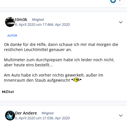
1
Autor-Statistiken
t0m3k
Mitglied
6. April 2020 um 17:46
6. Apr 2020
AUTOR
Ok danke für die Hilfe, dann schaue ich mir mal morgen die
restlichen Leuchtmittel genauer an.
Multimeter zum durchpiepsen habe ich leider noch nicht,
aber heute eins bestellt...
Am Auto habe ich vorher nichts gewerkelt, außer im
Innenraum den Staub aufgewischt
Zitat
Autor-Statistiken
Der Andere
Mitglied
6. April 2020 um 21:03
6. Apr 2020