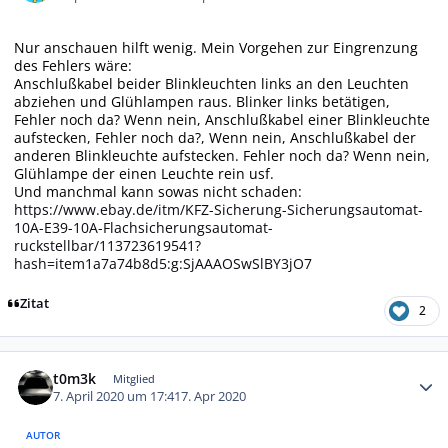
Nur anschauen hilft wenig. Mein Vorgehen zur Eingrenzung
des Fehlers wäre:
Anschlußkabel beider Blinkleuchten links an den Leuchten
abziehen und Glühlampen raus. Blinker links betätigen,
Fehler noch da? Wenn nein, Anschlußkabel einer Blinkleuchte
aufstecken, Fehler noch da?, Wenn nein, Anschlußkabel der
anderen Blinkleuchte aufstecken. Fehler noch da? Wenn nein,
Glühlampe der einen Leuchte rein usf.
Und manchmal kann sowas nicht schaden:
https://www.ebay.de/itm/KFZ-Sicherung-Sicherungsautomat-
10A-E39-10A-Flachsicherungsautomat-
ruckstellbar/113723619541?
hash=item1a7a74b8d5:g:SjAAAOSwSlBY3jO7
Zitat
2
Autor-Statistiken
t0m3k
Mitglied
7. April 2020 um 17:41
7. Apr 2020
AUTOR