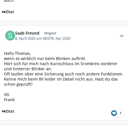
auch.
Zitat
Autor-Statistiken
Saab Freund
Mitglied
8. April 2020 um 08:07
8. Apr 2020
Hallo Thomas,
wenn es wirklich nur beim Blinken auftritt.
Hört sich für mich nach Kurzschluss im Sromkreis vorderer
und hinterrer Blinker an.
Oft laufen über eine Sicherung auch noch andere Funktionen.
Kenne mich beim 8V leider im Detail nicht aus. Hast du das
schon geprüft?
VG
Frank
Zitat
1
Autor-Statistiken