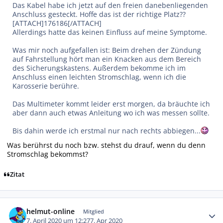
Das Kabel habe ich jetzt auf den freien danebenliegenden
Anschluss gesteckt. Hoffe das ist der richtige Platz??
[ATTACH]176186[/ATTACH]
Allerdings hatte das keinen Einfluss auf meine Symptome.
Was mir noch aufgefallen ist: Beim drehen der Zündung
auf Fahrstellung hört man ein Knacken aus dem Bereich
des Sicherungskastens. Außerdem bekomme ich im
Anschluss einen leichten Stromschlag, wenn ich die
Karosserie berühre.
Das Multimeter kommt leider erst morgen, da bräuchte ich
aber dann auch etwas Anleitung wo ich was messen sollte.
Bis dahin werde ich erstmal nur nach rechts abbiegen...
Was berührst du noch bzw. stehst du drauf, wenn du denn
Stromschlag bekommst?
Zitat
Autor-Statistiken
helmut-online
Mitglied
7. April 2020 um 12:27
7. Apr 2020