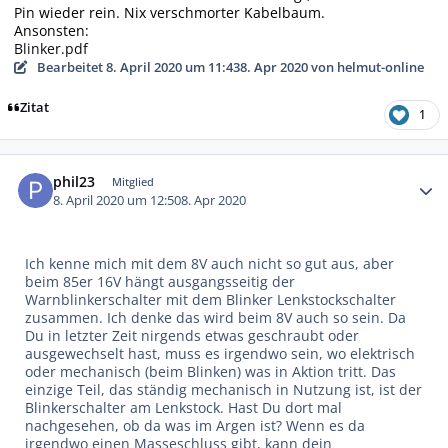
Pin wieder rein. Nix verschmorter Kabelbaum.
Ansonsten:
Blinker.pdf
Bearbeitet
8. April 2020 um 11:43
8. Apr 2020
von helmut-online
Zitat
1
Autor-Statistiken
phil23
Mitglied
8. April 2020 um 12:50
8. Apr 2020
Ich kenne mich mit dem 8V auch nicht so gut aus, aber
beim 85er 16V hängt ausgangsseitig der
Warnblinkerschalter mit dem Blinker Lenkstockschalter
zusammen. Ich denke das wird beim 8V auch so sein. Da
Du in letzter Zeit nirgends etwas geschraubt oder
ausgewechselt hast, muss es irgendwo sein, wo elektrisch
oder mechanisch (beim Blinken) was in Aktion tritt. Das
einzige Teil, das ständig mechanisch in Nutzung ist, ist der
Blinkerschalter am Lenkstock. Hast Du dort mal
nachgesehen, ob da was im Argen ist? Wenn es da
irgendwo einen Masseschluss gibt, kann dein