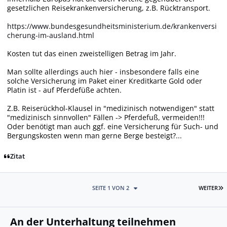
gesetzlichen Reisekrankenversicherung, z.B. Rücktransport.
https://www.bundesgesundheitsministerium.de/krankenversi
cherung-im-ausland.html
Kosten tut das einen zweistelligen Betrag im Jahr.
Man sollte allerdings auch hier - insbesondere falls eine
solche Versicherung im Paket einer Kreditkarte Gold oder
Platin ist - auf Pferdefüße achten.
Z.B. Reiserückhol-Klausel in "medizinisch notwendigen" statt
"medizinisch sinnvollen" Fällen -> Pferdefuß, vermeiden!!!
Oder benötigt man auch ggf. eine Versicherung für Such- und
Bergungskosten wenn man gerne Berge besteigt?...
Zitat
L
SEITE 1 VON 2
WEITER
An der Unterhaltung teilnehmen