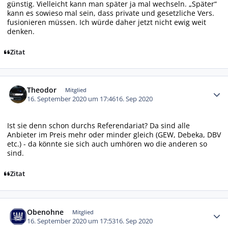
günstig. Vielleicht kann man später ja mal wechseln. „Später“
kann es sowieso mal sein, dass private und gesetzliche Vers.
fusionieren müssen. Ich würde daher jetzt nicht ewig weit
denken.
Zitat
Autor-Statistiken
Theodor
Mitglied
16. September 2020 um 17:46
16. Sep 2020
Ist sie denn schon durchs Referendariat? Da sind alle
Anbieter im Preis mehr oder minder gleich (GEW, Debeka, DBV
etc.) - da könnte sie sich auch umhören wo die anderen so
sind.
Zitat
Autor-Statistiken
Obenohne
Mitglied
16. September 2020 um 17:53
16. Sep 2020