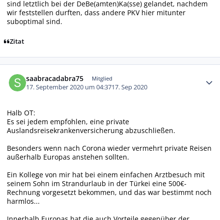
sind letztlich bei der DeBe(amten)Ka(sse) gelandet, nachdem
wir feststellen durften, dass andere PKV hier mitunter
suboptimal sind.
Zitat
Autor-Statistiken
saabracadabra75
Mitglied
17. September 2020 um 04:37
17. Sep 2020
Halb OT:
Es sei jedem empfohlen, eine private
Auslandsreisekrankenversicherung abzuschließen.
Besonders wenn nach Corona wieder vermehrt private Reisen
außerhalb Europas anstehen sollten.
Ein Kollege von mir hat bei einem einfachen Arztbesuch mit
seinem Sohn im Strandurlaub in der Türkei eine 500€-
Rechnung vorgesetzt bekommen, und das war bestimmt noch
harmlos...
Innerhalb Europas hat die auch Vorteile gegenüber der