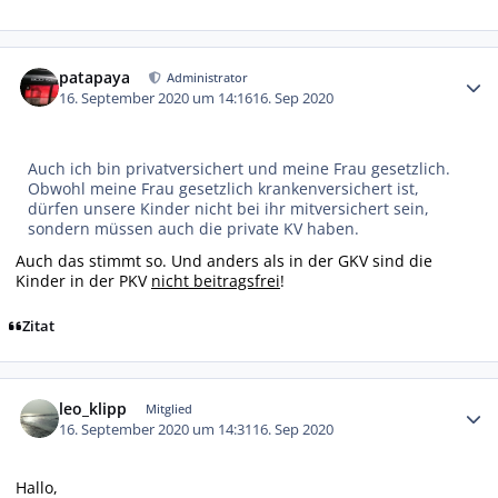
Autor-Statistiken
patapaya
Administrator
16. September 2020 um 14:16
16. Sep 2020
Auch ich bin privatversichert und meine Frau gesetzlich.
Obwohl meine Frau gesetzlich krankenversichert ist,
dürfen unsere Kinder nicht bei ihr mitversichert sein,
sondern müssen auch die private KV haben.
Auch das stimmt so. Und anders als in der GKV sind die
Kinder in der PKV
nicht beitragsfrei
!
Zitat
Autor-Statistiken
leo_klipp
Mitglied
16. September 2020 um 14:31
16. Sep 2020
Hallo,