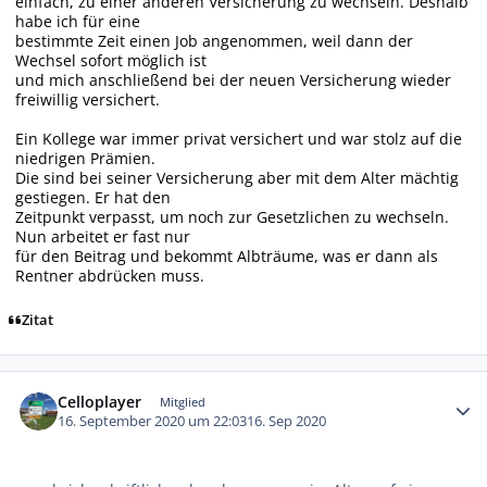
einfach, zu einer anderen Versicherung zu wechseln. Deshalb
habe ich für eine
bestimmte Zeit einen Job angenommen, weil dann der
Wechsel sofort möglich ist
und mich anschließend bei der neuen Versicherung wieder
freiwillig versichert.
Ein Kollege war immer privat versichert und war stolz auf die
niedrigen Prämien.
Die sind bei seiner Versicherung aber mit dem Alter mächtig
gestiegen. Er hat den
Zeitpunkt verpasst, um noch zur Gesetzlichen zu wechseln.
Nun arbeitet er fast nur
für den Beitrag und bekommt Albträume, was er dann als
Rentner abdrücken muss.
Zitat
Autor-Statistiken
Celloplayer
Mitglied
16. September 2020 um 22:03
16. Sep 2020