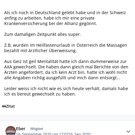
Als ich noch in Deutschland gelebt habe und in der Schweiz
anfing zu arbeiten, habe ich mir eine private
Krankenversicherung bei der Allianz gegönnt.
Zum damaligen Zeitpunkt alles super.
Z.B. wurden im Heilfastenurlaub in Österreich die Massagen
bezahlt mit ärztlicher Überweisung.
Aus Geiz ist geil Mentalität hatte ich dann dummerweise zur
AXA gewechselt. Die haben dann gleich mal Berichte von den
Ärzten angefordert, da ich kein Arzt bin, hatte ich wohl nicht
alle Angaben richtig ausgefüllt und mich dann entsorgt...
Leider weiss ich nicht wie es sich heute verhält, damals habe
ich es bereut gewechselt zu haben.
Zitat
Autor-Statistiken
Eber
Mitglied
16. September 2020 um 17:07
16. Sep 2020