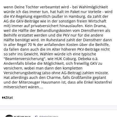
wenn Deine Tochter verbeamtet wird - bei Wahlmöglichkeit
würde ich das immer tun, hat halt im Paket nur Vorteile - wird
die KV-Regelung eigentlich (außer in Hamburg, da zahlt der
AG die GKV-Beiträge wie in der sonstigen freien Wirtschaft
mit) immer auf privatversichert hinauslaufen. Kein Drama,
weil die Hälfte der Behandlungskosten vom Dienstherren als
Beihilfe erstattet werden und die PKV nur für die andere
Hälfte benötigt wird. Im Ruhestand zahlt der Dienstherr dann
in aller Regel 70 % der anfallenden Kosten über die Beihilfe,
da fallen dann auch die im Alter höheren PKV-Beiträge nicht
so sehr ins Gewicht. Wählen würde ich eine typische
"Beamtenversicherung", wie HUK Coburg, Debeka o.ä.
Andernfalls bliebe die Möglichkeit, sich freiwillig GKV zu
versichern, wobei man dann den kompletten
Versicherungsbeitrag (also ohne AG-Beitrag) zahlen müsste.
Hat allerdings auch den Charme, falls Großfamilie geplant
und der Miterzeuger Hausmann ist, dass alle Enkel kostenfrei
mitversichert wären....
Zitat
Autor-Statistiken
patapaya
Administrator