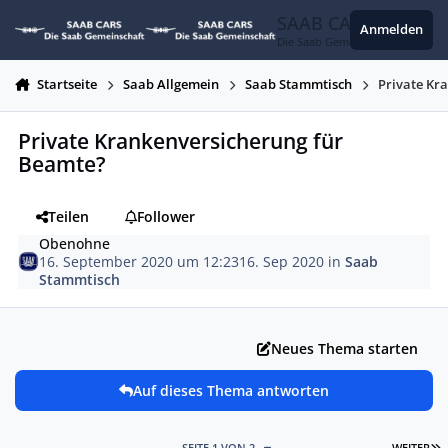
Zum Inhalt springen
SAAB CARS
Anmelden
Die Saab Gemeinschaft
Startseite
Saab Allgemein
Saab Stammtisch
Private Kr
Private Krankenversicherung für
Beamte?
Teilen
Follower
Obenohne
16. September 2020 um 12:23
16. Sep 2020
in
Saab
Stammtisch
Neues Thema starten
Auf dieses Thema antworten
L
SEITE 1 VON 2
WEITER