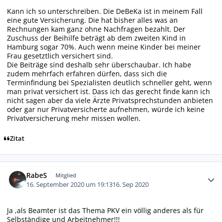
Kann ich so unterschreiben. Die DeBeKa ist in meinem Fall
eine gute Versicherung. Die hat bisher alles was an
Rechnungen kam ganz ohne Nachfragen bezahlt. Der
Zuschuss der Beihilfe beträgt ab dem zweiten Kind in
Hamburg sogar 70%. Auch wenn meine Kinder bei meiner
Frau gesetztlich versichert sind.
Die Beiträge sind deshalb sehr überschaubar. Ich habe
zudem mehrfach erfahren dürfen, dass sich die
Terminfindung bei Spezialisten deutlich schneller geht, wenn
man privat versichert ist. Dass ich das gerecht finde kann ich
nicht sagen aber da viele Ärzte Privatsprechstunden anbieten
oder gar nur Privatversicherte aufnehmen, würde ich keine
Privatversicherung mehr missen wollen.
Zitat
Autor-Statistiken
RabeS
Mitglied
16. September 2020 um 19:13
16. Sep 2020
Ja ,als Beamter ist das Thema PKV ein völlig anderes als für
Selbständige und Arbeitnehmer!!!