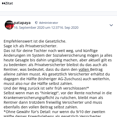
Zitat
Autor-Statistiken
patapaya
Administrator
16. September 2020 um 12:37
16. Sep 2020
Empfehlenswert ist die Gesetzliche.
Sage ich als Privatversicherter.
Das ist für deine Tochter noch weit weg, und künftige
Änderungen im System der Sozialversicherung mögen ja alles
heute Gesagte bis dahin ungültig machen, aber aktuell gilt es
zu bedenken: als Privatversicherter bleibst du das auch als
Rentner, was bedeutet, dass du dann den
vollen
Beitrag
alleine zahlen musst. Als gesetztlich Versicherter erhältst du
dagegen die Hälfte (bisheriger AG-Zuschuss) auch weiterhin,
musst also nur die Hälfte selbst zahlen.
Und der Weg zurück ist sehr früh verschlossen!*
Selbst wenn man es "hinkriegt", vor der Rente nochmal in die
Krankenversicherungspflicht zu rutschen, bleibt man als
Rentner dann trotzdem freiwillig Versicherter und muss
ebenfalls den vollen Beitrag selbst zahlen.
*Ohne Gewähr für's Detail: nur wenn du 9/10 der zweiten
Hälfte deines Erwerbslebens als gesetzlich Versicherter