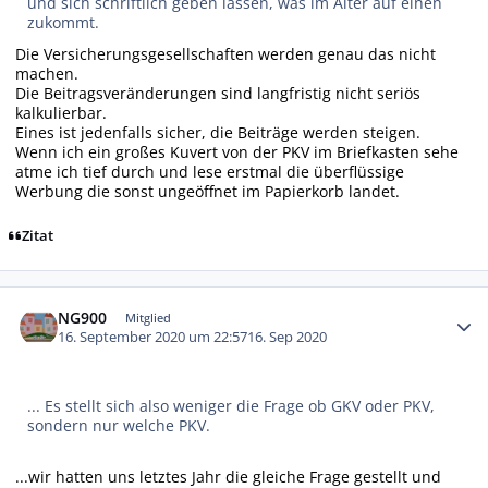
und sich schriftlich geben lassen, was im Alter auf einen
zukommt.
Die Versicherungsgesellschaften werden genau das nicht
machen.
Die Beitragsveränderungen sind langfristig nicht seriös
kalkulierbar.
Eines ist jedenfalls sicher, die Beiträge werden steigen.
Wenn ich ein großes Kuvert von der PKV im Briefkasten sehe
atme ich tief durch und lese erstmal die überflüssige
Werbung die sonst ungeöffnet im Papierkorb landet.
Zitat
Autor-Statistiken
NG900
Mitglied
16. September 2020 um 22:57
16. Sep 2020
... Es stellt sich also weniger die Frage ob GKV oder PKV,
sondern nur welche PKV.
...wir hatten uns letztes Jahr die gleiche Frage gestellt und