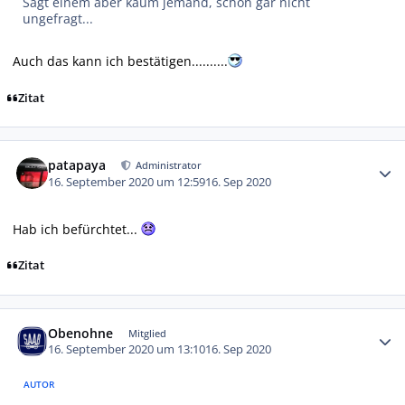
Sagt einem aber kaum jemand, schon gar nicht
ungefragt...
Auch das kann ich bestätigen..........
Zitat
Autor-Statistiken
patapaya
Administrator
16. September 2020 um 12:59
16. Sep 2020
Hab ich befürchtet...
Zitat
Autor-Statistiken
Obenohne
Mitglied
16. September 2020 um 13:10
16. Sep 2020
AUTOR