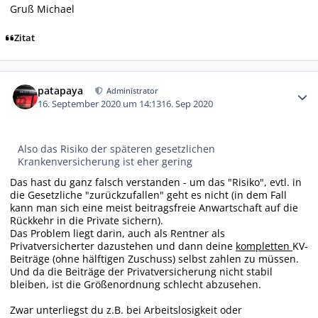
Gruß Michael
Zitat
Autor-Statistiken
patapaya
Administrator
16. September 2020 um 14:13
16. Sep 2020
Also das Risiko der späteren gesetzlichen
Krankenversicherung ist eher gering
Das hast du ganz falsch verstanden - um das "Risiko", evtl. in
die Gesetzliche "zurückzufallen" geht es nicht (in dem Fall
kann man sich eine meist beitragsfreie Anwartschaft auf die
Rückkehr in die Private sichern).
Das Problem liegt darin, auch als Rentner als
Privatversicherter dazustehen und dann deine
kompletten
KV-
Beiträge (ohne hälftigen Zuschuss) selbst zahlen zu müssen.
Und da die Beiträge der Privatversicherung nicht stabil
bleiben, ist die Größenordnung schlecht abzusehen.
Zwar unterliegst du z.B. bei Arbeitslosigkeit oder