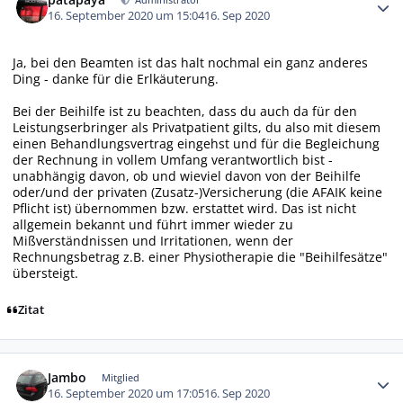
16. September 2020 um 15:04
16. Sep 2020
Ja, bei den Beamten ist das halt nochmal ein ganz anderes
Ding - danke für die Erlkäuterung.
Bei der Beihilfe ist zu beachten, dass du auch da für den
Leistungserbringer als Privatpatient gilts, du also mit diesem
einen Behandlungsvertrag eingehst und für die Begleichung
der Rechnung in vollem Umfang verantwortlich bist -
unabhängig davon, ob und wieviel davon von der Beihilfe
oder/und der privaten (Zusatz-)Versicherung (die AFAIK keine
Pflicht ist) übernommen bzw. erstattet wird. Das ist nicht
allgemein bekannt und führt immer wieder zu
Mißverständnissen und Irritationen, wenn der
Rechnungsbetrag z.B. einer Physiotherapie die "Beihilfesätze"
übersteigt.
Zitat
Autor-Statistiken
Jambo
Mitglied
16. September 2020 um 17:05
16. Sep 2020