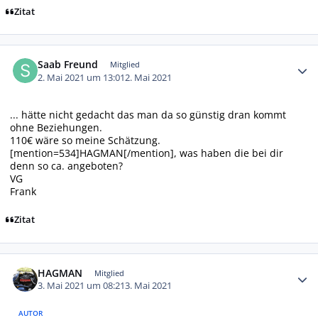
Zitat
Autor-Statistiken
Saab Freund
Mitglied
2. Mai 2021 um 13:01
2. Mai 2021
... hätte nicht gedacht das man da so günstig dran kommt
ohne Beziehungen.
110€ wäre so meine Schätzung.
[mention=534]HAGMAN[/mention], was haben die bei dir
denn so ca. angeboten?
VG
Frank
Zitat
Autor-Statistiken
HAGMAN
Mitglied
3. Mai 2021 um 08:21
3. Mai 2021
AUTOR