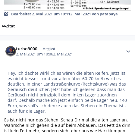
Bearbeitet
2. Mai 2021 um 10:11
2. Mai 2021
von patapaya
Zitat
Autor-Statistiken
turbo9000
Mitglied
2. Mai 2021 um 10:06
2. Mai 2021
Hey. Ich dachte wirklich es wären die alten Reifen. Jetzt ist
es nicht besser - und vor allem über 60-70 km/h wird es
deutlich. In einer Landstraßenkurve (Rechtskurve) was das
Geräusch deutlicher. Jetzt habe ich gelesen dass man das
Geräusch nicht prinzipiell dem linken Lager zuordnen
darf. Deshalb mache ich jetzt einfach beide Lager neu, 140
Euro, was soll‘s. Ich denke auch das Stehen ein Thema ist -
auch für die Lager.
Es ist nicht nur das Stehen. Schau Dir mal die alten Lager an.
Wahrscheinlich gehen die auf beim Abbauen. Das Fett da drin
ist kein Fett mehr, sondern sieht eher aus wie Harzklumpen....